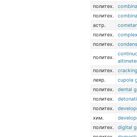
политех.
combina
политех.
combina
астр.
cometar
политех.
complex
политех.
condens
continu
политех.
altimete
политех.
crackin
леяр.
cupola 
политех.
dental 
политех.
detonat
политех.
develop
хим.
develop
политех.
digital 
политех.
domesti