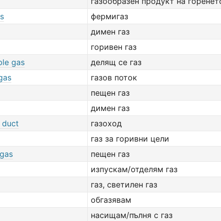
газообразен продукт на горенет
as
фермигаз
димен газ
горивен газ
ble gas
делящ се газ
gas
газов поток
пещен газ
димен газ
 duct
газоход
газ за горивни цели
 gas
пещен газ
изпускам/отделям газ
газ, светилен газ
обгазявам
насищам/пълня с газ