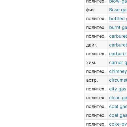
политех.
blow-ga
физ.
Bose ga
политех.
bottled
политех.
burnt g
политех.
carbure
двиг.
carbure
политех.
carburiz
хим.
carrier 
политех.
chimney
астр.
circumst
политех.
city gas
политех.
clean g
политех.
coal ga
политех.
coal ga
политех.
coke-ov