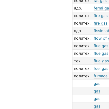
политех.
fat gas
ядр.
fermi g
политех.
fire gas
политех.
fire gas
ядр.
fissiona
политех.
flow of 
политех.
flue gas
политех.
flue gas
тех.
flue-gas
политех.
fuel gas
политех.
furnace
gas
gas
gas
gas