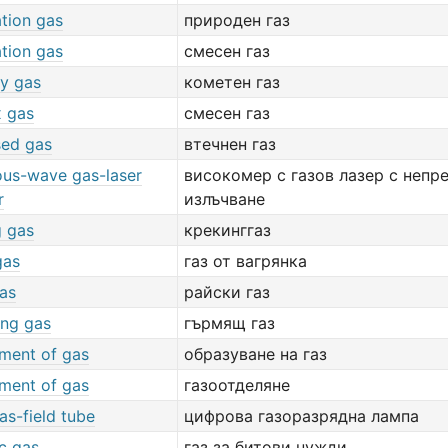
tion gas
природен газ
tion gas
смесен газ
y gas
кометен газ
 gas
смесен газ
ed gas
втечнен газ
ous-wave gas-laser
високомер с газов лазер с непр
r
излъчване
g gas
крекинггаз
gas
газ от вагрянка
gas
райски газ
ing gas
гърмящ газ
ment of gas
образуване на газ
ment of gas
газоотделяне
gas-field tube
цифрова газоразрядна лампа
c gas
газ за битови нужди