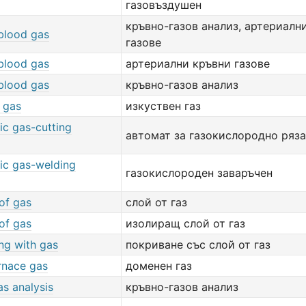
газовъздушен
кръвно-газов анализ, артериалн
 blood gas
газове
 blood gas
артериални кръвни газове
 blood gas
кръвно-газов анализ
l gas
изкуствен газ
ic gas-cutting
автомат за газокислородно ряз
ic gas-welding
газокислороден заваръчен
of gas
слой от газ
of gas
изолиращ слой от газ
ng with gas
покриване със слой от газ
rnace gas
доменен газ
s analysis
кръвно-газов анализ