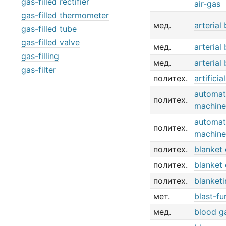
gas-filled rectifier
air-gas
gas-filled thermometer
мед.
arterial
gas-filled tube
gas-filled valve
мед.
arterial
gas-filling
мед.
arterial
gas-filter
политех.
artificia
automat
политех.
machine
automat
политех.
machine
политех.
blanket 
политех.
blanket 
политех.
blanketi
мет.
blast-fu
мед.
blood ga