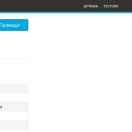
речник
тестове
Преведи
и