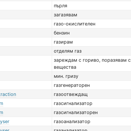
пърля
загазявам
газо-окислителен
бензин
газирам
отделям газ
зареждам с гориво, поразявам с
вещества
мин. гризу
газгенераторен
raction
газоотвеждащ
rm
газсигнализатор
rm
газсигнализаторен
lyser
газоанализатор
lyser
газанализатор