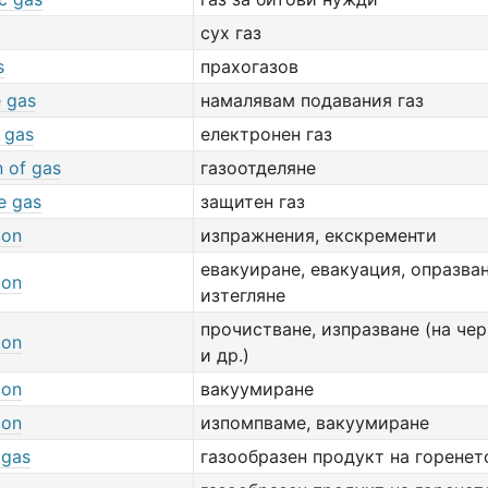
сух газ
s
прахогазов
e gas
намалявам подавания газ
 gas
електронен газ
n of gas
газоотделяне
e gas
защитен газ
ion
изпражнения, екскременти
евакуиране, евакуация, опразван
ion
изтегляне
прочистване, изпразване (на чер
ion
и др.)
ion
вакуумиране
ion
изпомпваме, вакуумиране
 gas
газообразен продукт на горенет