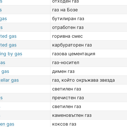
s
отходен газ
s
газ на Бозе
 gas
бутилиран газ
as
отработен газ
tted gas
горивна смес
tted gas
карбураторен газ
ing by gas
газова цементация
gas
газ-носител
 gas
димен газ
ellar gas
газ, който окръжава звезда
светилен газ
as
пречистен газ
s
светилен газ
s
каменовъглен газ
en gas
коксов газ