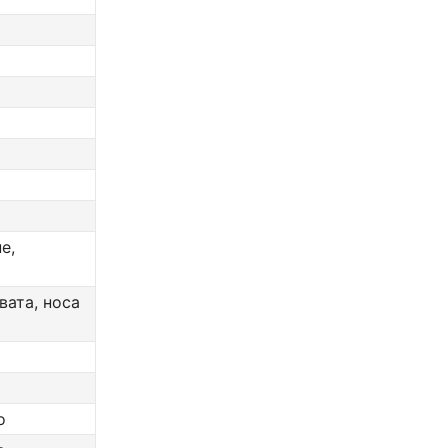
е,
вата, носа
о