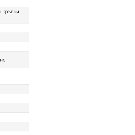
и кръвни
ане