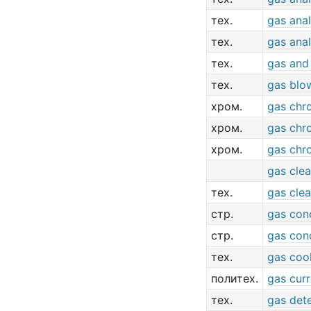
тех.
gas ana
тех.
gas ana
тех.
gas and
тех.
gas blo
хром.
gas chr
хром.
gas chr
хром.
gas chr
gas cle
тех.
gas cle
стр.
gas con
стр.
gas con
тех.
gas coo
политех.
gas curr
тех.
gas det