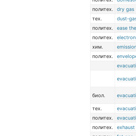
политех.
dry gas
тех.
dust-ga
политех.
ease th
политех.
electron
хим.
emissio
политех.
envelop
evacuat
evacuat
биол.
evacuat
тех.
evacuat
политех.
evacuat
политех.
exhaust