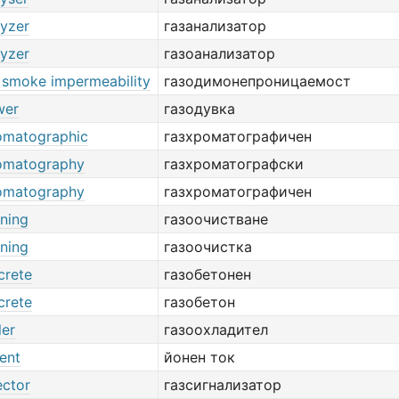
lyzer
газанализатор
lyzer
газоанализатор
 smoke impermeability
газодимонепроницаемост
wer
газодувка
omatographic
газхроматографичен
omatography
газхроматографски
omatography
газхроматографичен
aning
газоочистване
aning
газоочистка
crete
газобетонен
crete
газобетон
ler
газоохладител
ent
йонен ток
ector
газсигнализатор