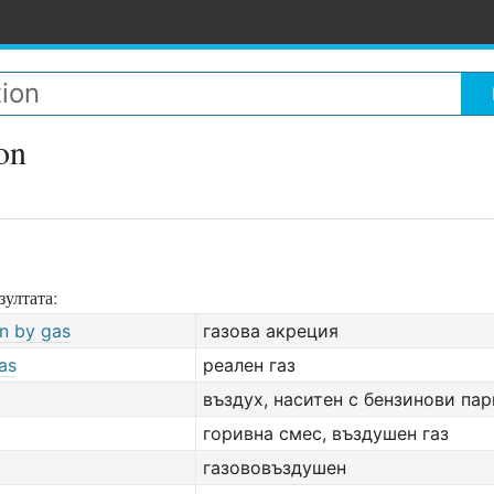
on
зултата:
on by gas
газова акреция
as
реален газ
въздух, наситен с бензинови пар
горивна смес, въздушен газ
газововъздушен