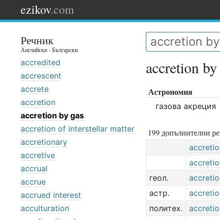
ezikov
.com
Речник
Английски - Български
accredited
accretion by
accrescent
accrete
Астрономия
accretion
газова акреция
accretion by gas
accretion of interstellar matter
199 допълнителни ре
accretionary
accreti
accretive
accreti
accrual
геол.
accreti
accrue
астр.
accreti
accrued interest
acculturation
политех.
accreti