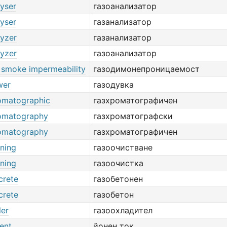
lyser
газоанализатор
lyser
газанализатор
lyzer
газанализатор
lyzer
газоанализатор
 smoke impermeability
газодимонепроницаемост
wer
газодувка
omatographic
газхроматографичен
omatography
газхроматографски
omatography
газхроматографичен
aning
газоочистване
aning
газоочистка
crete
газобетонен
crete
газобетон
ler
газоохладител
ent
йонен ток