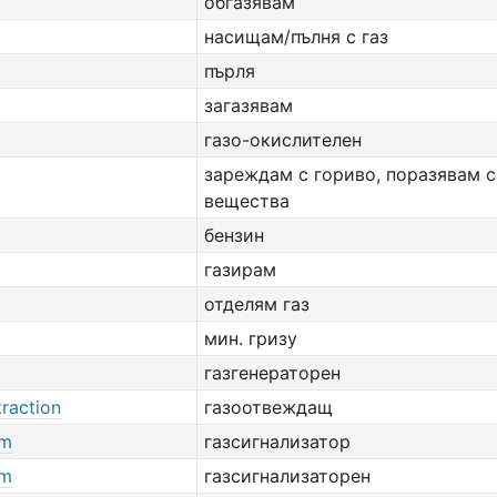
обгазявам
насищам/пълня с газ
пърля
загазявам
газо-окислителен
зареждам с гориво, поразявам с
вещества
бензин
газирам
отделям газ
мин. гризу
газгенераторен
raction
газоотвеждащ
rm
газсигнализатор
rm
газсигнализаторен