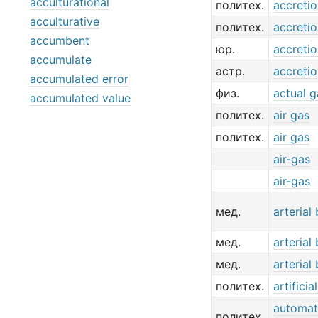
acculturational
политех.
accreti
acculturative
политех.
accreti
accumbent
юр.
accreti
accumulate
астр.
accretio
accumulated error
физ.
actual g
accumulated value
политех.
air gas
политех.
air gas
air-gas
air-gas
мед.
arterial
мед.
arterial
мед.
arterial
политех.
artificia
automat
политех.