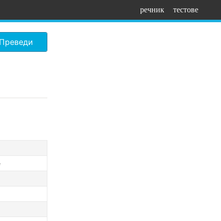
речник
тестове
Преведи
е