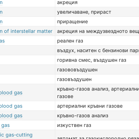
on
акреция
on
увеличаване, прираст
on
приращение
n of interstellar matter
акреция на междузвездното ве
as
реален газ
въздух, наситен с бензинови пар
горивна смес, въздушен газ
газововъздушен
газовъздушен
кръвно-газов анализ, артериалн
 blood gas
газове
 blood gas
артериални кръвни газове
 blood gas
кръвно-газов анализ
l gas
изкуствен газ
ic gas-cutting
автомат за газокислородно ряз