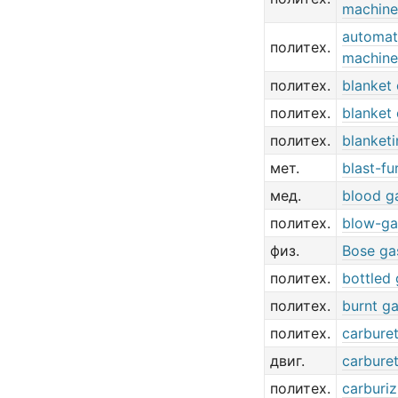
machine
automat
политех.
machine
политех.
blanket 
политех.
blanket 
политех.
blanketi
мет.
blast-fu
мед.
blood ga
политех.
blow-ga
физ.
Bose ga
политех.
bottled
политех.
burnt g
политех.
carbure
двиг.
carbure
политех.
carburiz