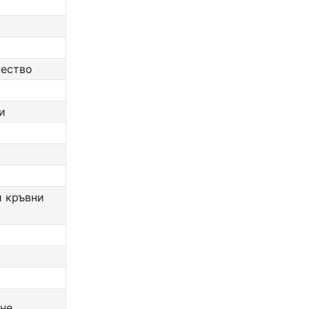
щество
и
и кръвни
ане