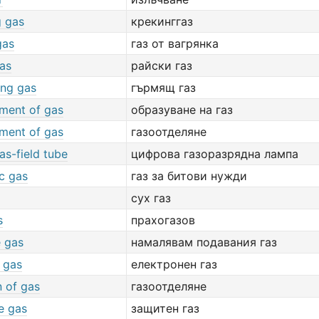
g gas
крекинггаз
gas
газ от вагрянка
gas
райски газ
ing gas
гърмящ газ
ment of gas
образуване на газ
ment of gas
газоотделяне
gas-field tube
цифрова газоразрядна лампа
c gas
газ за битови нужди
сух газ
s
прахогазов
e gas
намалявам подавания газ
 gas
електронен газ
n of gas
газоотделяне
e gas
защитен газ