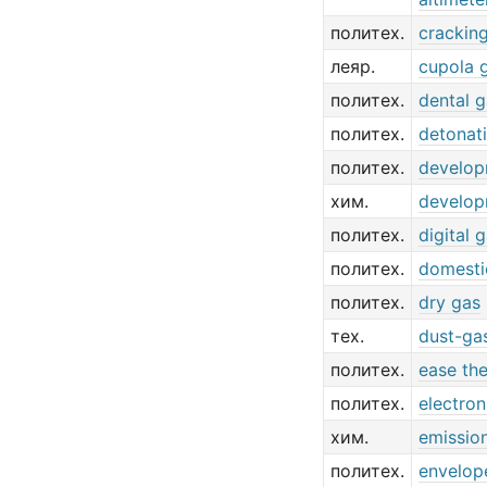
политех.
crackin
леяр.
cupola 
политех.
dental 
политех.
detonat
политех.
develop
хим.
develop
политех.
digital 
политех.
domesti
политех.
dry gas
тех.
dust-ga
политех.
ease th
политех.
electron
хим.
emissio
политех.
envelop