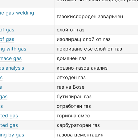
ic gas-welding
газокислороден заваръчен
of gas
слой от газ
of gas
изолиращ слой от газ
ng with gas
покриване със слой от газ
rnace gas
доменен газ
s analysis
кръвно-газов анализ
s
отходен газ
s
газ на Бозе
 gas
бутилиран газ
as
отработен газ
tted gas
горивна смес
tted gas
карбураторен газ
ing by gas
газова цементация