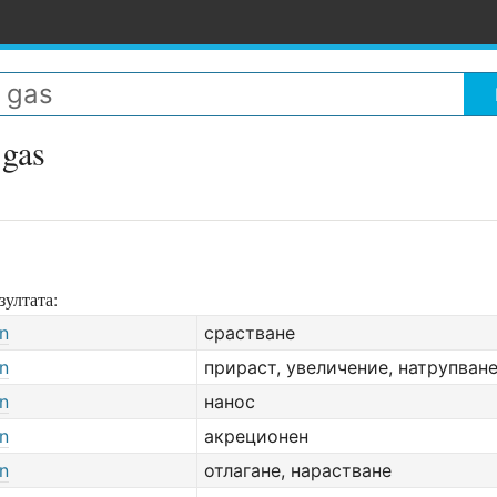
 gas
зултата:
on
срастване
on
прираст, увеличение, натрупван
on
нанос
on
акреционен
on
отлагане, нарастване