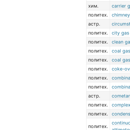
хим.
carrier 
политех.
chimney
астр.
circumst
политех.
city gas
политех.
clean g
политех.
coal ga
политех.
coal ga
политех.
coke-ov
политех.
combina
политех.
combina
астр.
cometar
политех.
complex
политех.
condens
continu
политех.
altimete