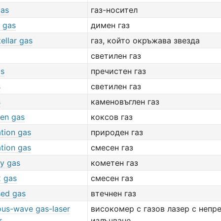
gas
газ-носител
 gas
димен газ
ellar gas
газ, който окръжава звезда
светилен газ
as
пречистен газ
s
светилен газ
s
каменовъглен газ
en gas
коксов газ
tion gas
природен газ
tion gas
смесен газ
y gas
кометен газ
 gas
смесен газ
ed gas
втечнен газ
ous-wave gas-laser
високомер с газов лазер с непр
r
излъчване