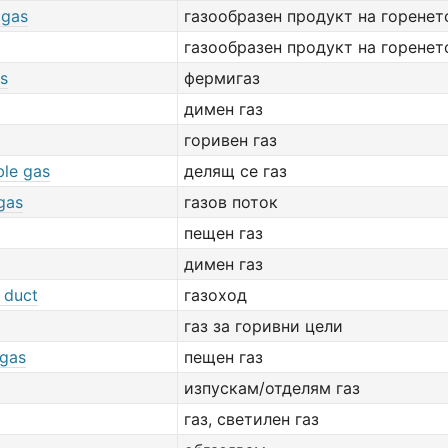
 gas
газообразен продукт на горенет
газообразен продукт на горенет
as
фермигаз
димен газ
горивен газ
ble gas
делящ се газ
gas
газов поток
пещен газ
димен газ
 duct
газоход
газ за горивни цели
 gas
пещен газ
изпускам/отделям газ
газ, светилен газ