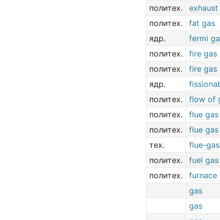
политех.
exhaust
политех.
fat gas
ядр.
fermi g
политех.
fire gas
политех.
fire gas
ядр.
fissiona
политех.
flow of 
политех.
flue gas
политех.
flue gas
тех.
flue-gas
политех.
fuel gas
политех.
furnace
gas
gas