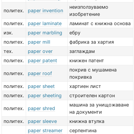
неизползуваемо
политех.
paper invention
изобретение
политех.
paper laminate
ламинат с книжна основа
изк.
paper marbling
ебру
политех.
paper mill
фабрика за хартия
тех.
paper over
заглаждам
политех.
paper patent
книжен патент
покрив с мушамена
политех.
paper roof
покривка
политех.
paper sheet
хартиен лист
политех.
paper sheeting
строителен картон
машина за унищожаване
политех.
paper shred
на документи
политех.
paper sleeve
книжна втулка
paper streamer
серпентина