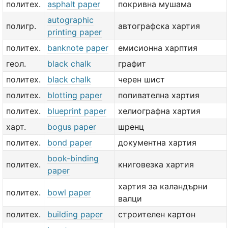
политех.
asphalt paper
покривна мушама
autographic
полигр.
автографска хартия
printing paper
политех.
banknote paper
емисионна харптия
геол.
black chalk
графит
политех.
black chalk
черен шист
политех.
blotting paper
попивателна хартия
политех.
blueprint paper
хелиографна хартия
харт.
bogus paper
шренц
политех.
bond paper
документна хартия
book-binding
политех.
книговезка хартия
paper
хартия за каландърни
политех.
bowl paper
валци
политех.
building paper
строителен картон