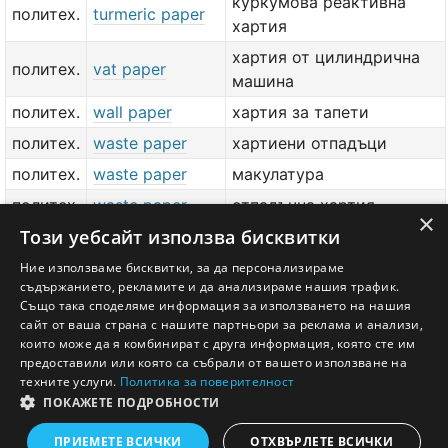
куркумова реактивна
политех.
turmeric paper
хартия
хартия от цилиндрична
политех.
vat paper
машина
политех.
wall paper
хартия за тапети
политех.
waste paper
хартиени отпадъци
политех.
waste paper
макулатура
политех.
waste paper
отпадъчна хартия
×
Този уебсайт използва бисквитки
waste-paper
кошче за хартиени
basket
отпадъци
Ние използваме бисквитки, за да персонализираме
съдържанието, рекламите и да анализираме нашия трафик.
политех.
waxed paper
парафинирана хартия
Също така споделяме информация за използването на нашия
сайт от ваша страна с нашите партньори за реклама и анализи,
добави значение или превод
тук
които може да я комбинират с друга информация, която сте им
предоставили или която са събрали от вашето използване на
техните услуги.
Политика за поверителност
ПОКАЖЕТЕ ПОДРОБНОСТИ
Английско - Български речник © Ezikov.com
Условия
Контакти
Панел
ПРИЕМЕТЕ ВСИЧКИ
ОТХВЪРЛЕТЕ ВСИЧКИ