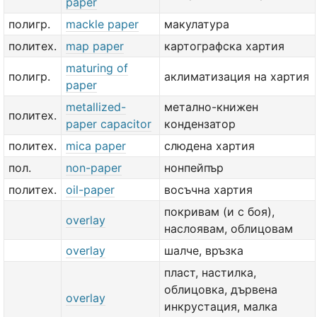
paper
полигр.
mackle paper
макулатура
политех.
map paper
картографска хартия
maturing of
полигр.
аклиматизация на хартия
paper
metallized-
метално-книжен
политех.
paper capacitor
кондензатор
политех.
mica paper
слюдена хартия
пол.
non-paper
нонпейпър
политех.
oil-paper
восъчна хартия
покривам (и с боя),
overlay
наслоявам, облицовам
overlay
шалче, връзка
пласт, настилка,
облицовка, дървена
overlay
инкрустация, малка