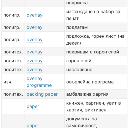
покривка
изглаждане на набор за
полигр.
overlay
печат
полигр.
overlay
подлагам
подложка, горен лист (на
полигр.
overlay
декел)
политех.
overlay
покривам с горен слой
политех.
overlay
горен слой
политех.
overlay
наслояване
overlay
изч.
овърлейна програма
programme
политех.
packing paper
амбалажна хартия
книжен, хартиен, увит в
paper
хартия, фиктивен
документа за
paper
самоличност,