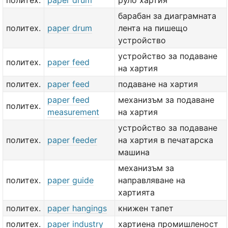
политех.
paper drum
руло хартия
барабан за диаграмната
политех.
paper drum
лента на пишещо
устройство
устройство за подаване
политех.
paper feed
на хартия
политех.
paper feed
подаване на хартия
paper feed
механизъм за подаване
политех.
measurement
на хартия
устройство за подаване
политех.
paper feeder
на хартия в печатарска
машина
механизъм за
политех.
paper guide
направляване на
хартията
политех.
paper hangings
книжен тапет
политех.
paper industry
хартиена промишленост