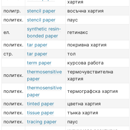
хартия
полигр.
stencil paper
восъчна хартия
политех.
stencil paper
паус
synthetic resin-
ел.
гетинакс
bonded paper
политех.
tar paper
покривна хартия
стр.
tar paper
тол
term paper
курсова работа
thermosensitive
термочувствителна
политех.
paper
хартия
thermosensitive
политех.
термографска хартия
paper
политех.
tinted paper
цветна хартия
политех.
tissue paper
тънка хартия
политех.
tracing paper
паус