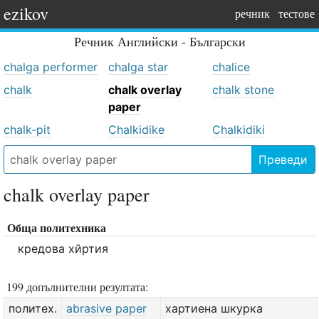
ezikov
речник
тестове
Речник
Английски - Български
chalga performer
chalga star
chalice
chalk
chalk overlay
chalk stone
paper
chalk-pit
Chalkidike
Chalkidiki
Преведи
chalk overlay paper
Обща политехника
кредова хйртия
199 допълнителни резултата:
политех.
abrasive paper
хартиена шкурка