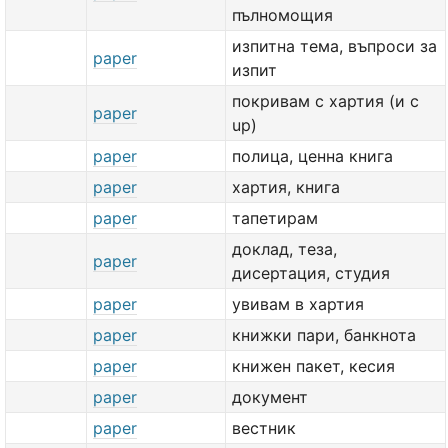
пълномощия
изпитна тема, въпроси за
paper
изпит
покривам с хартия (и с
paper
up)
paper
полица, ценна книга
paper
хартия, книга
paper
тапетирам
доклад, теза,
paper
дисертация, студия
paper
увивам в хартия
paper
книжки пари, банкнота
paper
книжен пакет, кесия
paper
документ
paper
вестник