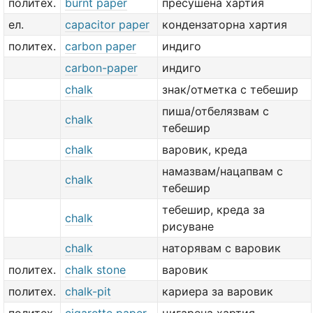
политех.
burnt paper
пресушена хартия
ел.
capacitor paper
кондензаторна хартия
политех.
carbon paper
индиго
carbon-paper
индиго
chalk
знак/отметка с тебешир
пиша/отбелязвам с
chalk
тебешир
chalk
варовик, креда
намазвам/нацапвам с
chalk
тебешир
тебешир, креда за
chalk
рисуване
chalk
наторявам с варовик
политех.
chalk stone
варовик
политех.
chalk-pit
кариера за варовик