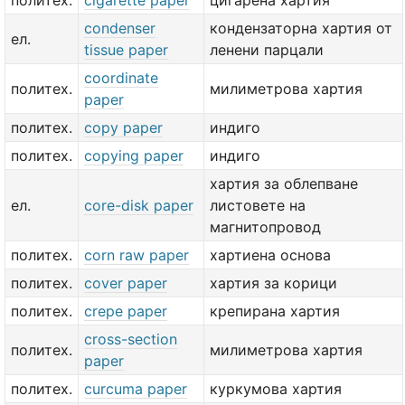
политех.
cigarette paper
цигарена хартия
condenser
кондензаторна хартия от
ел.
tissue paper
ленени парцали
coordinate
политех.
милиметрова хартия
paper
политех.
copy paper
индиго
политех.
copying paper
индиго
хартия за облепване
ел.
core-disk paper
листовете на
магнитопровод
политех.
corn raw paper
хартиена основа
политех.
cover paper
хартия за корици
политех.
crepe paper
крепирана хартия
cross-section
политех.
милиметрова хартия
paper
политех.
curcuma paper
куркумова хартия