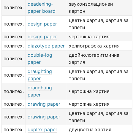
deadening-
звукоизолационен
политех.
paper board
картон
цветна хартия, хартия за
политех.
design paper
тапети
политех.
design paper
чертожна хартия
политех.
diazotype paper
хелиографска хартия
double-log
двойнологаритмична
политех.
paper
хартия
draughting
цветна хартия, хартия за
политех.
paper
тапети
draughting
политех.
чертожна хартия
paper
политех.
drawing paper
чертожна хартия
цветна хартия, хартия за
политех.
drawing paper
тапети
политех.
duplex paper
двуцветна хартия