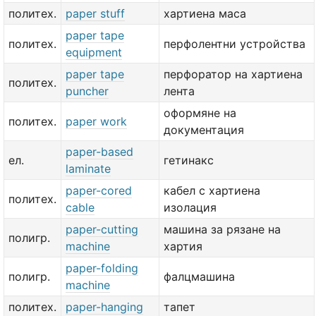
политех.
paper stuff
хартиена маса
paper tape
политех.
перфолентни устройства
equipment
paper tape
перфоратор на хартиена
политех.
puncher
лента
оформяне на
политех.
paper work
документация
paper-based
ел.
гетинакс
laminate
paper-cored
кабел с хартиена
политех.
cable
изолация
paper-cutting
машина за рязане на
полигр.
machine
хартия
paper-folding
полигр.
фалцмашина
machine
политех.
paper-hanging
тапет