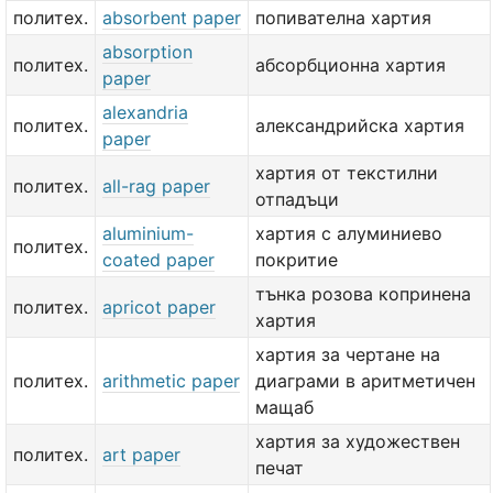
политех.
absorbent paper
попивателна хартия
absorption
политех.
абсорбционна хартия
paper
alexandria
политех.
александрийска хартия
paper
хартия от текстилни
политех.
all-rag paper
отпадъци
aluminium-
хартия с алуминиево
политех.
coated paper
покритие
тънка розова копринена
политех.
apricot paper
хартия
хартия за чертане на
политех.
arithmetic paper
диаграми в аритметичен
мащаб
хартия за художествен
политех.
art paper
печат