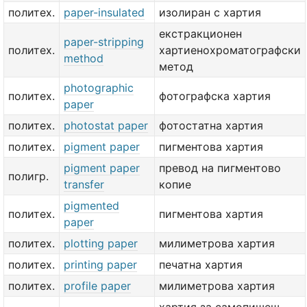
политех.
paper-insulated
изолиран с хартия
екстракционен
paper-stripping
политех.
хартиенохроматографски
method
метод
photographic
политех.
фотографска хартия
paper
политех.
photostat paper
фотостатна хартия
политех.
pigment paper
пигментова хартия
pigment paper
превод на пигментово
полигр.
transfer
копие
pigmented
политех.
пигментова хартия
paper
политех.
plotting paper
милиметрова хартия
политех.
printing paper
печатна хартия
политех.
profile paper
милиметрова хартия