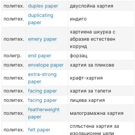
политех.
duplex paper
двуслойна хартия
duplicating
политех.
индиго
paper
хартиена шкурка с
политех.
emery paper
абразив естествен
корунд
полигр.
end paper
форзац
политех.
envelope paper
хартия за пликове
extra-strong
политех.
крафт-хартия
paper
политех.
facing paper
хартия за тапети
политех.
facing paper
лицева хартия
featherweight
политех.
малограмажна хартия
paper
сплъстена хартия за
политех.
felt paper
изолационни цели