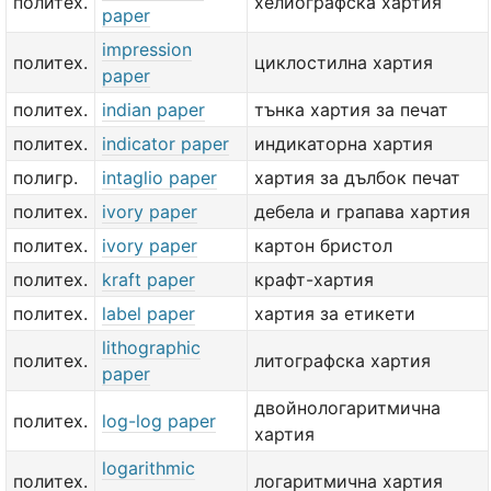
политех.
хелиографска хартия
paper
impression
политех.
циклостилна хартия
paper
политех.
indian paper
тънка хартия за печат
политех.
indicator paper
индикаторна хартия
полигр.
intaglio paper
хартия за дълбок печат
политех.
ivory paper
дебела и грапава хартия
политех.
ivory paper
картон бристол
политех.
kraft paper
крафт-хартия
политех.
label paper
хартия за етикети
lithographic
политех.
литографска хартия
paper
двойнологаритмична
политех.
log-log paper
хартия
logarithmic
политех.
логаритмична хартия