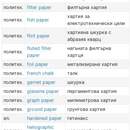
политех.
filter paper
филтърна хартия
хартия за
политех.
fish paper
електротехнически цели
хартиена шкурка с
политех.
flint paper
абразив кварц
fluted filter
нагъната филтърна
политех.
paper
хартця
политех.
foil paper
метализирана хартия
политех.
french chalk
талк
политех.
garnet paper
шкурка
политех.
glassine paper
пергаментова хартия
политех.
graph paper
милиметрова хартия
политех.
ground paper
грунтова хартия
ел.
hardened paper
гетинакс
heliographic