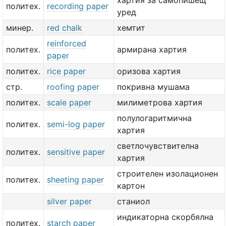
хартия за самопишещ
политех.
recording paper
уред
минер.
red chalk
хемтит
reinforced
политех.
армирана хартия
paper
политех.
rice paper
оризова хартия
стр.
roofing paper
покривна мушама
политех.
scale paper
милиметрова хартия
полулогаритмична
политех.
semi-log paper
хартия
светлочувствителна
политех.
sensitive paper
хартия
строителен изолационен
политех.
sheeting paper
картон
silver paper
станиол
индикаторна скорбялна
политех.
starch paper