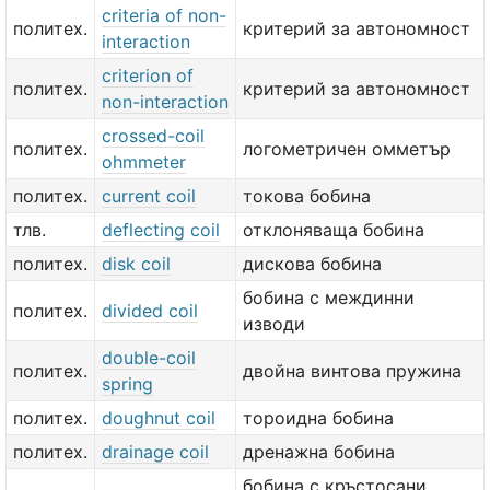
criteria of non-
политех.
критерий за автономност
interaction
criterion of
политех.
критерий за автономност
non-interaction
crossed-coil
политех.
логометричен омметър
ohmmeter
политех.
current coil
токова бобина
тлв.
deflecting coil
отклоняваща бобина
политех.
disk coil
дискова бобина
бобина с междинни
политех.
divided coil
изводи
double-coil
политех.
двойна винтова пружина
spring
политех.
doughnut coil
тороидна бобина
политех.
drainage coil
дренажна бобина
бобина с кръстосани