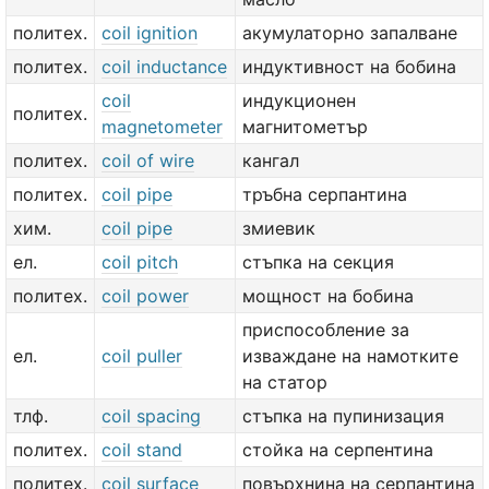
политех.
coil ignition
акумулаторно запалване
политех.
coil inductance
индуктивност на бобина
coil
индукционен
политех.
magnetometer
магнитометър
политех.
coil of wire
кангал
политех.
coil pipe
тръбна серпантина
хим.
coil pipe
змиевик
ел.
coil pitch
стъпка на секция
политех.
coil power
мощност на бобина
приспособление за
ел.
coil puller
изваждане на намотките
на статор
тлф.
coil spacing
стъпка на пупинизация
политех.
coil stand
стойка на серпентина
политех.
coil surface
повърхнина на серпантина