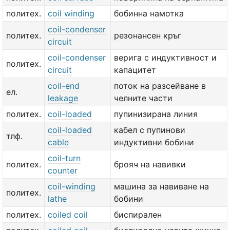
политех.
coil winding
бобинна намотка
coil-condenser
политех.
резонансен кръг
circuit
coil-condenser
верига с индуктивност и
политех.
circuit
капацитет
coil-end
поток на разсейване в
ел.
leakage
челните части
политех.
coil-loaded
пупинизирана линия
coil-loaded
кабел с пупинови
тлф.
cable
индуктивни бобини
coil-turn
политех.
брояч на навивки
counter
coil-winding
машина за навиване на
политех.
lathe
бобини
политех.
coiled coil
биспирален