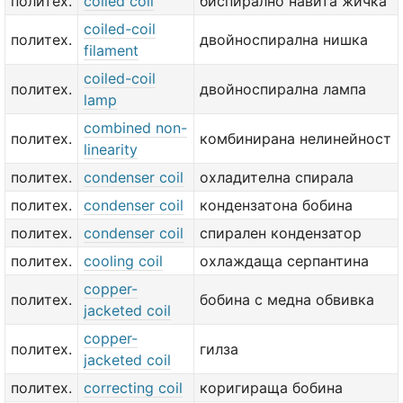
политех.
coiled coil
биспирално навита жичка
coiled-coil
политех.
двойноспирална нишка
filament
coiled-coil
политех.
двойноспирална лампа
lamp
combined non-
политех.
комбинирана нелинейност
linearity
политех.
condenser coil
охладителна спирала
политех.
condenser coil
кондензатона бобина
политех.
condenser coil
спирален кондензатор
политех.
cooling coil
охлаждаща серпантина
copper-
политех.
бобина с медна обвивка
jacketed coil
copper-
политех.
гилза
jacketed coil
политех.
correcting coil
коригираща бобина