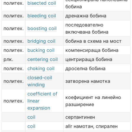
политех.
bisected coil
бобина
политех.
bleeding coil
дренажна бобина
последователно
политех.
boosting coil
включвана бобина
политех.
bridging coil
бобина в схема на мост
политех.
bucking coil
компенсираща бобина
рлк.
centering coil
центрираща бобина
политех.
choking coil
дроселна бобина
closed-coil
политех.
затворена намотка
winding
coefficient of
коефициент на линейно
политех.
linear
разширение
expansion
coil
серпантинен
coil
allr намотан, спирален