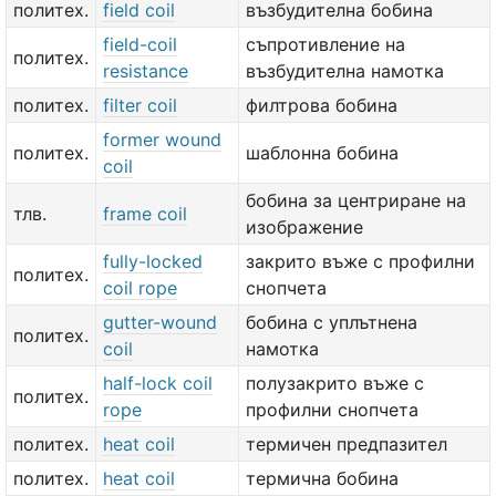
политех.
field coil
възбудителна бобина
field-coil
съпротивление на
политех.
resistance
възбудителна намотка
политех.
filter coil
филтрова бобина
former wound
политех.
шаблонна бобина
coil
бобина за центриране на
тлв.
frame coil
изображение
fully-locked
закрито въже с профилни
политех.
coil rope
снопчета
gutter-wound
бобина с уплътнена
политех.
coil
намотка
half-lock coil
полузакрито въже с
политех.
rope
профилни снопчета
политех.
heat coil
термичен предпазител
политех.
heat coil
термична бобина