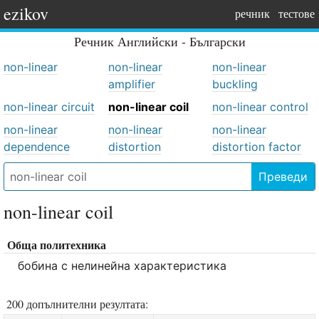
ezikov
речник
тестове
Речник
Английски - Български
non-linear
non-linear
non-linear
amplifier
buckling
non-linear circuit
non-linear coil
non-linear control
non-linear
non-linear
non-linear
dependence
distortion
distortion factor
Преведи
non-linear coil
Обща политехника
бобина с нелинейна характеристика
200 допълнителни резултата: