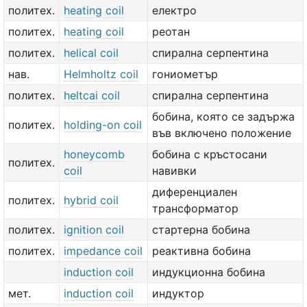
политех.
heating coil
електро
политех.
heating coil
реотан
политех.
helical coil
спирална серпентина
нав.
Helmholtz coil
гониометър
политех.
heltcai coil
спирална серпентина
бобина, която се задържа
политех.
holding-on coil
във включено положение
honeycomb
бобина с кръстосани
политех.
coil
навивки
диференциален
политех.
hybrid coil
трансформатор
политех.
ignition coil
стартерна бобина
политех.
impedance coil
реактивна бобина
induction coil
индукционна бобина
мет.
induction coil
индуктор