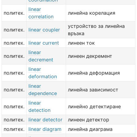
linear
политех.
линейна корелация
correlation
устройство за линейна
политех.
linear coupler
връзка
политех.
linear current
линеен ток
linear
политех.
линеен декремент
decrement
linear
политех.
линейна деформация
deformation
linear
политех.
линейна зависимост
dependence
linear
политех.
линейно детектиране
detection
политех.
linear detector
линеен детектор
политех.
linear diagram
линейна диаграма