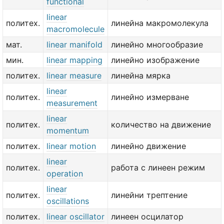
functional
linear
политех.
линейна макромолекула
macromolecule
мат.
linear manifold
линейно многообразие
мин.
linear mapping
линейно изображение
политех.
linear measure
линейна мярка
linear
политех.
линейно измерване
measurement
linear
политех.
количество на движение
momentum
политех.
linear motion
линейно движение
linear
политех.
работа с линеен режим
operation
linear
политех.
линейни трептение
oscillations
политех.
linear oscillator
линеен осцилатор