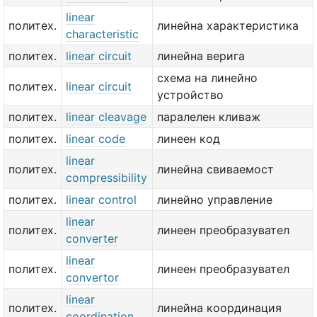
linear
политех.
линейна характеристика
characteristic
политех.
linear circuit
линейна верига
схема на линейно
политех.
linear circuit
устройство
политех.
linear cleavage
паралелен кливаж
политех.
linear code
линеен код
linear
политех.
линейна свиваемост
compressibility
политех.
linear control
линейно управление
linear
политех.
линеен преобразувател
converter
linear
политех.
линеен преобразувател
convertor
linear
политех.
линейна координация
coordination