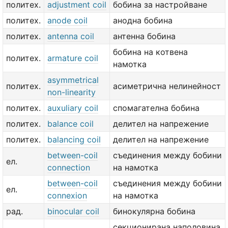
политех.
adjustment coil
бобина за настройване
политех.
anode coil
анодна бобина
политех.
antenna coil
антенна бобина
бобина на котвена
политех.
armature coil
намотка
asymmetrical
политех.
асиметрична нелинейност
non-linearity
политех.
auxuliary coil
спомагателна бобина
политех.
balance coil
делител на напрежение
политех.
balancing coil
делител на напрежение
between-coil
съединения между бобини
ел.
connection
на намотка
between-coil
съединения между бобини
ел.
connexion
на намотка
рад.
binocular coil
бинокулярна бобина
секционирана наполовина