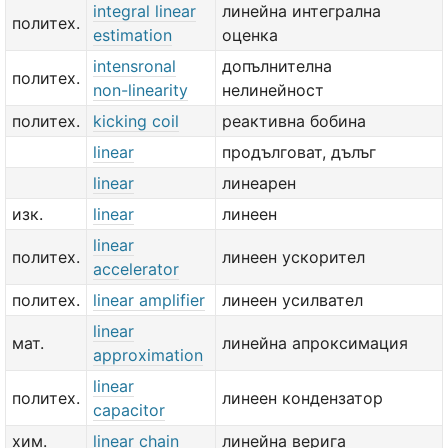
integral linear
линейна интегрална
политех.
estimation
оценка
intensronal
допълнителна
политех.
non-linearity
нелинейност
политех.
kicking coil
реактивна бобина
linear
продълговат, дълъг
linear
линеарен
изк.
linear
линеен
linear
политех.
линеен ускорител
accelerator
политех.
linear amplifier
линеен усилвател
linear
мат.
линейна апроксимация
approximation
linear
политех.
линеен кондензатор
capacitor
хим.
linear chain
линейна верига