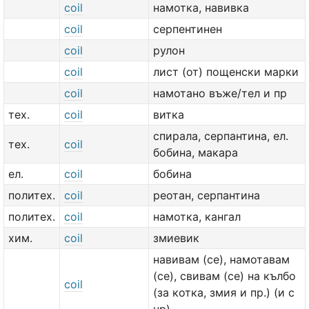
coil
намотка, навивка
coil
серпентинен
coil
рулон
coil
лист (от) пощенски марки
coil
намотано въже/тел и пр
тех.
coil
витка
спирала, серпантина, ел.
тех.
coil
бобина, макара
ел.
coil
бобина
политех.
coil
реотан, серпантина
политех.
coil
намотка, кангал
хим.
coil
змиевик
навивам (се), намотавам
(се), свивам (се) на кълбо
coil
(за котка, змия и пр.) (и с