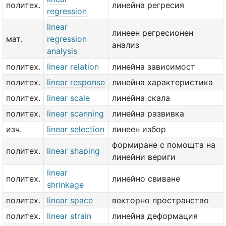
политех.
линейна регресия
regression
linear
линеен регресионен
мат.
regression
анализ
analysis
политех.
linear relation
линейна зависимост
политех.
linear response
линейна характеристика
политех.
linear scale
линейна скала
политех.
linear scanning
линейна развивка
изч.
linear selection
линеен избор
формиране с помощта на
политех.
linear shaping
линейни вериги
linear
политех.
линейно свиване
shrinkage
политех.
linear space
векторно пространство
политех.
linear strain
линейна деформация