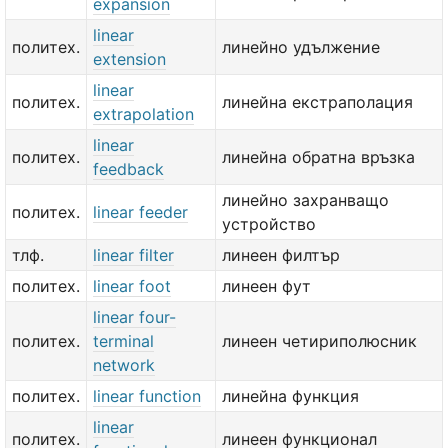
expansion
linear
политех.
линейно удължение
extension
linear
политех.
линейна екстраполация
extrapolation
linear
политех.
линейна обратна връзка
feedback
линейно захранващо
политех.
linear feeder
устройство
тлф.
linear filter
линеен филтър
политех.
linear foot
линеен фут
linear four-
политех.
terminal
линеен четириполюсник
network
политех.
linear function
линейна функция
linear
политех.
линеен функционал