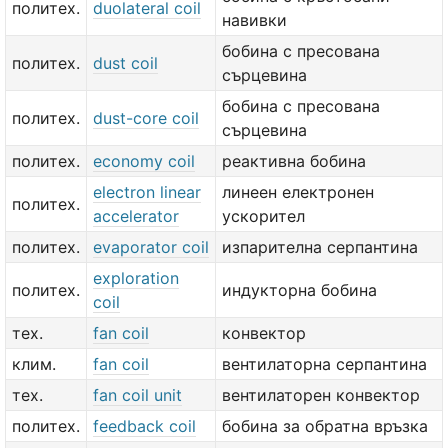
политех.
duolateral coil
навивки
бобина с пресована
политех.
dust coil
сърцевина
бобина с пресована
политех.
dust-core coil
сърцевина
политех.
economy coil
реактивна бобина
electron linear
линеен електронен
политех.
accelerator
ускорител
политех.
evaporator coil
изпарителна серпантина
exploration
политех.
индукторна бобина
coil
тех.
fan coil
конвектор
клим.
fan coil
вентилаторна серпантина
тех.
fan coil unit
вентилаторен конвектор
политех.
feedback coil
бобина за обратна връзка