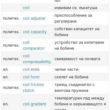
up)
coil
извивам се. лъкатуша
приспособление за
политех.
coil adjuster
регулиране
собствен капацитет на
политех.
coil capacity
бобина
coil
устройство за изпитване
политех.
comparator
на бобини
coil
политех.
свиваемост на почвата
compressibility
ел.
coil ends
челни части
ел.
coil form
скелет на бобина
coil friction
триещ съединител с
политех.
clutch
винтова пружина
температурен пад между
ел.
coil gradient
бобина и окръжаващото я
масло