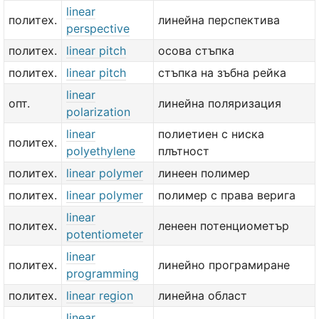
linear
политех.
линейна перспектива
perspective
политех.
linear pitch
осова стъпка
политех.
linear pitch
стъпка на зъбна рейка
linear
опт.
линейна поляризация
polarization
linear
полиетиен с ниска
политех.
polyethylene
плътност
политех.
linear polymer
линеен полимер
политех.
linear polymer
полимер с права верига
linear
политех.
ленеен потенциометър
potentiometer
linear
политех.
линейно програмиране
programming
политех.
linear region
линейна област
linear