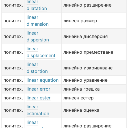
linear
политех.
линейно разширение
dilatation
linear
политех.
линеен размер
dimension
linear
политех.
линейна дисперсия
dispersion
linear
политех.
линейно преместване
displacement
linear
политех.
линейно изкривяване
distortion
политех.
linear equation
линейно уравнение
политех.
linear error
линейна грешка
политех.
linear ester
линеен естер
linear
политех.
линейна оценка
estimation
linear
политех.
линейно разширение