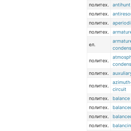
политех.
antihunt
политех.
antireso
политех.
aperiodi
политех.
armature
armatur
ел.
condens
atmosph
политех.
condens
политех.
auxuliar
azimuth
политех.
circuit
политех.
balance 
политех.
balanced
политех.
balanced
политех.
balancin