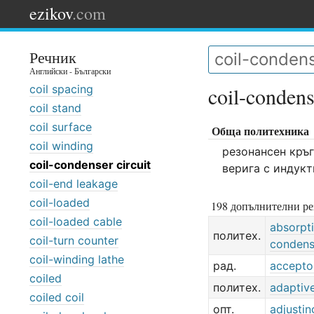
ezikov
.com
Речник
Английски - Български
coil spacing
coil-condens
coil stand
coil surface
Обща политехника
coil winding
резонансен кръг
coil-condenser circuit
верига с индукт
coil-end leakage
coil-loaded
198 допълнителни ре
coil-loaded cable
absorpt
политех.
coil-turn counter
condens
coil-winding lathe
рад.
acceptor
coiled
политех.
adaptive
coiled coil
опт.
adjusti