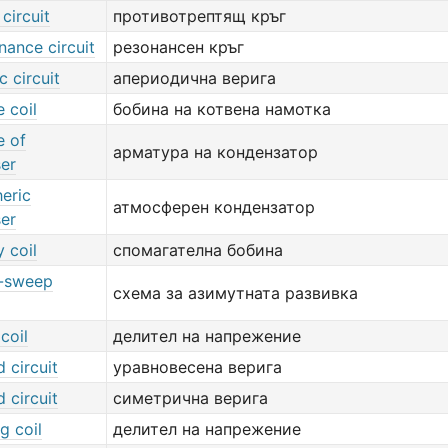
 circuit
противотрептящ кръг
nance circuit
резонансен кръг
c circuit
апериодична верига
 coil
бобина на котвена намотка
e of
арматура на кондензатор
er
eric
атмосферен кондензатор
er
y coil
спомагателна бобина
-sweep
схема за азимутната развивка
coil
делител на напрежение
 circuit
уравновесена верига
 circuit
симетрична верига
g coil
делител на напрежение