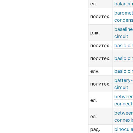
ел.
balancin
baromet
политех.
condens
baselin
рлк.
circuit
политех.
basic ci
политех.
basic ci
елн.
basic ci
battery
политех.
circuit
between
ел.
connect
between
ел.
connexi
рад.
binocula