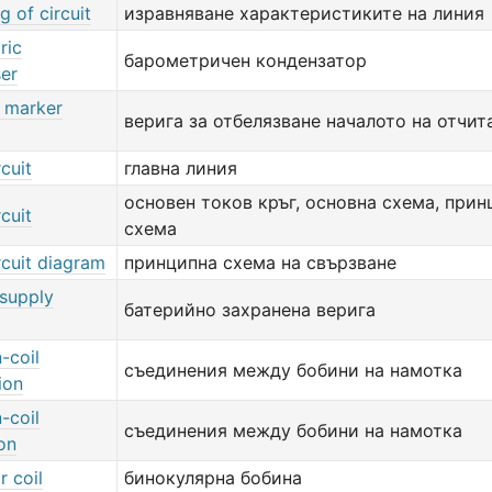
g of circuit
изравняване характеристиките на линия
ric
барометричен кондензатор
er
e marker
верига за отбелязване началото на отчит
rcuit
главна линия
основен токов кръг, основна схема, прин
rcuit
схема
rcuit diagram
принципна схема на свързване
-supply
батерийно захранена верига
-coil
съединения между бобини на намотка
ion
-coil
съединения между бобини на намотка
on
r coil
бинокулярна бобина