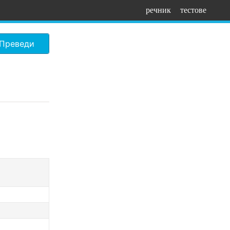
речник
тестове
Преведи