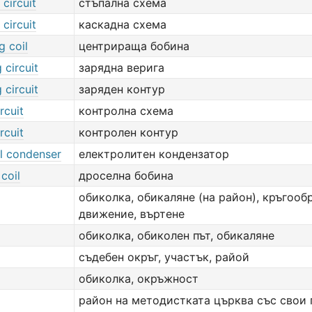
circuit
стъпална схема
circuit
каскадна схема
g coil
центрираща бобина
 circuit
зарядна верига
 circuit
заряден контур
rcuit
контролна схема
rcuit
контролен контур
l condenser
електролитен кондензатор
coil
дроселна бобина
обиколка, обикаляне (на район), кръгооб
движение, въртене
обиколка, обиколен път, обикаляне
съдебен окръг, участък, райой
обиколка, окръжност
район на методистката църква със свои