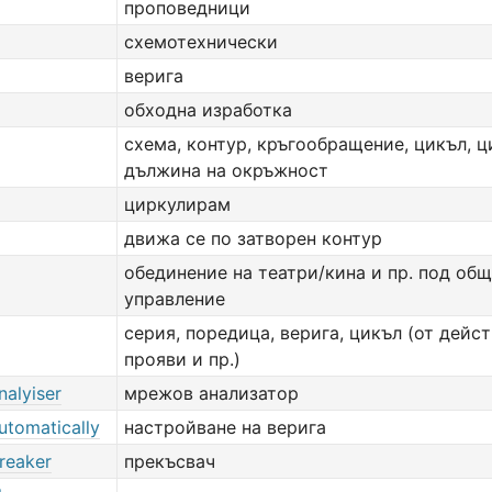
проповедници
схемотехнически
верига
обходна изработка
схема, контур, кръгообращение, цикъл, ц
дължина на окръжност
циркулирам
движа се по затворен контур
обединение на театри/кина и пр. под об
управление
серия, поредица, верига, цикъл (от дейст
прояви и пр.)
nalyiser
мрежов анализатор
automatically
настройване на верига
breaker
прекъсвач