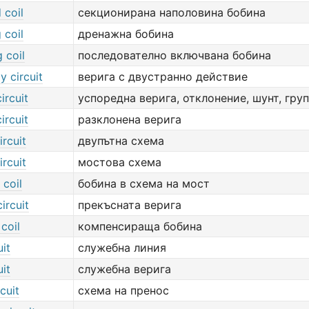
 coil
секционирана наполовина бобина
 coil
дренажна бобина
 coil
последователно включвана бобина
 circuit
верига с двустранно действие
ircuit
успоредна верига, отклонение, шунт, гру
ircuit
разклонена верига
ircuit
двупътна схема
ircuit
мостова схема
 coil
бобина в схема на мост
ircuit
прекъсната верига
coil
компенсираща бобина
uit
служебна линия
uit
служебна верига
cuit
схема на пренос