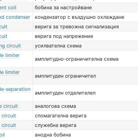
nt coil
бобина за настройване
led condenser
кондензатор с въздушно охлаждане
cuit
верига за тревожна сигнализация
cuit
верига под напрежение
ng circuit
усилвателна схема
e limiter
амплитудно-ограничителна схема
e limiter
амплитуден ограничител
de-separation
амплитуден отделителел
 circuit
аналогова схема
 circuit
спомагателна верига
 circuit
служебна верига
oil
анодна бобина