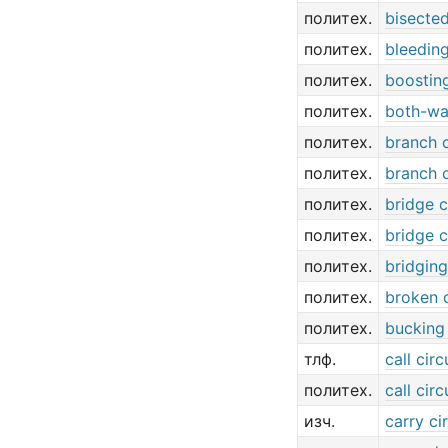
политех.
bisected
политех.
bleeding
политех.
boosting
политех.
both-way
политех.
branch c
политех.
branch c
политех.
bridge c
политех.
bridge c
политех.
bridging
политех.
broken c
политех.
bucking 
тлф.
call circ
политех.
call circ
изч.
carry cir