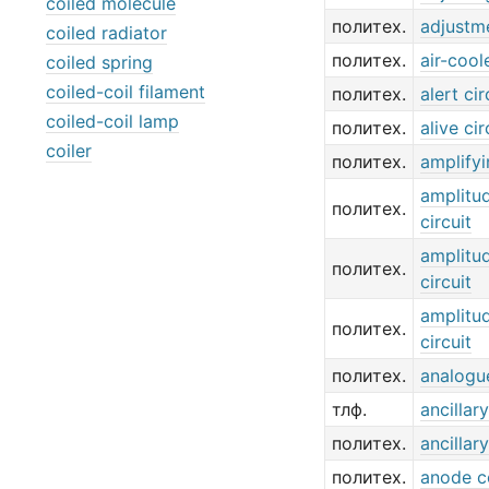
coiled molecule
политех.
adjustme
coiled radiator
политех.
air-coo
coiled spring
coiled-coil filament
политех.
alert cir
coiled-coil lamp
политех.
alive cir
coiler
политех.
amplifyi
amplitud
политех.
circuit
amplitud
политех.
circuit
amplitu
политех.
circuit
политех.
analogue
тлф.
ancillary
политех.
ancillary
политех.
anode c