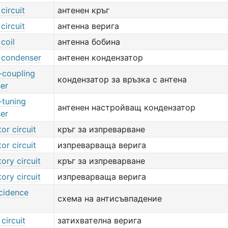
circuit
антенен кръг
circuit
антенна верига
coil
антенна бобина
 condenser
антенен кондензатор
-coupling
кондензатор за връзка с антена
er
-tuning
антенен настройващ кондензатор
er
tor circuit
кръг за изпреварване
tor circuit
изпреварваща верига
tory circuit
кръг за изпреварване
tory circuit
изпреварваща верига
ncidence
схема на антисъвпадение
 circuit
затихвателна верига