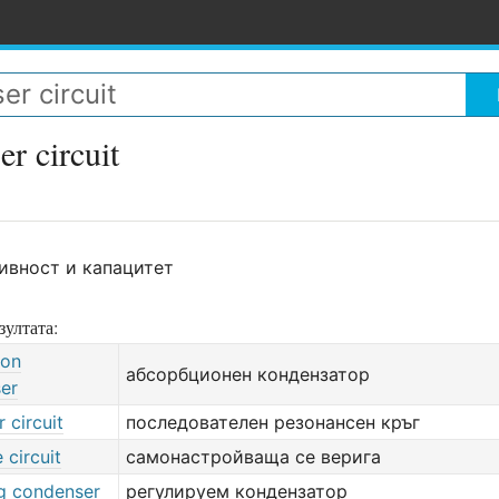
er circuit
ивност и капацитет
зултата:
ion
абсорбционен кондензатор
er
 circuit
последователен резонансен кръг
 circuit
самонастройваща се верига
ng condenser
регулируем кондензатор