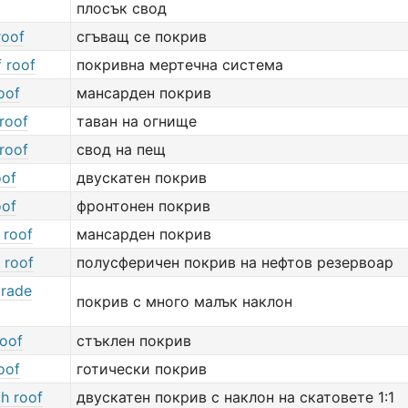
плосък свод
roof
сгъващ се покрив
 roof
покривна мертечна система
oof
мансарден покрив
roof
таван на огнище
roof
свод на пещ
oof
двускатен покрив
oof
фронтонен покрив
 roof
мансарден покрив
 roof
полусферичен покрив на нефтов резервоар
grade
покрив с много малък наклон
roof
стъклен покрив
oof
готически покрив
ch roof
двускатен покрив с наклон на скатовете 1:1