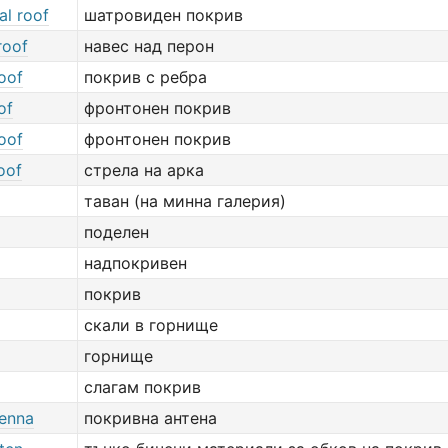
al roof
шатровиден покрив
roof
навес над перон
oof
покрив с ребра
of
фронтонен покрив
oof
фронтонен покрив
roof
стрела на арка
таван (на минна галерия)
поделен
надпокривен
покрив
скали в горнище
горнище
слагам покрив
tenna
покривна антена