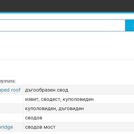
зултата:
aped roof
дъгообразен свод
извит, сводест, куполовиден
куполовиден, дъговиден
сводов
bridge
сводов мост