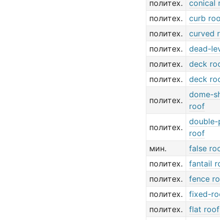
политех.
conical 
политех.
curb ro
политех.
curved 
политех.
dead-lev
политех.
deck ro
политех.
deck ro
dome-s
политех.
roof
double-
политех.
roof
мин.
false ro
политех.
fantail r
политех.
fence r
политех.
fixed-ro
политех.
flat roof