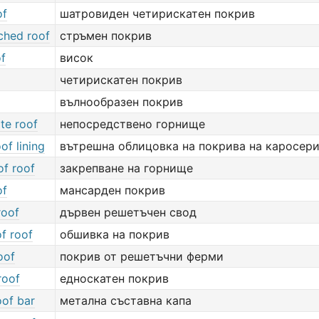
of
шатровиден четирискатен покрив
ched roof
стръмен покрив
of
висок
четирискатен покрив
вълнообразен покрив
te roof
непосредствено горнище
of lining
вътрешна облицовка на покрива на каросер
of roof
закрепване на горнище
of
мансарден покрив
roof
дървен решетъчен свод
of roof
обшивка на покрив
oof
покрив от решетъчни ферми
roof
едноскатен покрив
oof bar
метална съставна капа