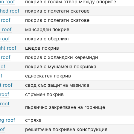
an roof
покрив с голям отвор между опорите
ched roof
покрив с полегати скатове
 roof
покрив с полегати скатове
 roof
мансарден покрив
 roof
покрив с оберлихт
ght roof
шедов покрив
 roof
покрив с холандски керемиди
oof
покрив с мушамена покривка
of
едноскатен покрив
t roof
свод със защитна мазилка
roof
стръмен покрив
 roof
първично закрепване на горнище
ng roof
стряха
oof
решетъчна покривна конструкция