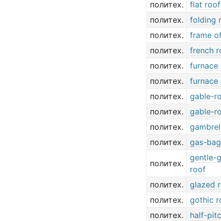
политех.
flat roof
политех.
folding 
политех.
frame of
политех.
french r
политех.
furnace 
политех.
furnace 
политех.
gable-r
политех.
gable-r
политех.
gambrel
политех.
gas-bag
gentle-
политех.
roof
политех.
glazed 
политех.
gothic r
политех.
half-pit