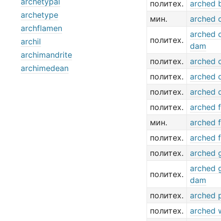
archetypal
политех.
arched 
archetype
мин.
arched 
archflamen
arched 
политех.
archil
dam
archimandrite
политех.
arched c
archimedean
политех.
arched 
политех.
arched
политех.
arched 
мин.
arched f
политех.
arched f
политех.
arched g
arched g
политех.
dam
политех.
arched p
политех.
arched 