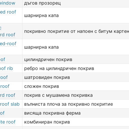
window
дъгов прозорец
ted roof
шарнирна капа
c
покривно покритие от напоен с битум карте
rd roof
ted-roof
шарнирна капа
oof
цилиндричен покрив
oof rib
ребро на цилиндричен покрив
roof
шатровиден покрив
 roof
сложен покрив
rd roof
покрив с мушамена покривка
roof slab
вълниста плоча за покривно покритие
oof
висяща покривна ферма
te roof
комбиниран покрив