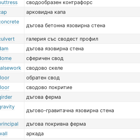
buttress
сводообразен контрафорс
cap
арковидна капа
concrete
дъгова бетонна язовирна стена
ulvert
галерия със сводест профил
dam
дъгова язовирна стена
 dome
сферичен свод
falsework
сводово скеле
loor
обратен свод
loor
сводово покритие
irder
дъгова ферма
ravity
дъгово-гравитачна язовирна стена
rincipal
дъгова покривна ферма
wall
аркада