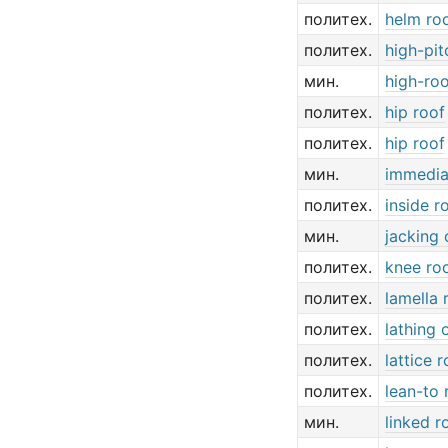
политех.
helm ro
политех.
high-pit
мин.
high-ro
политех.
hip roof
политех.
hip roof
мин.
immedia
политех.
inside ro
мин.
jacking 
политех.
knee ro
политех.
lamella 
политех.
lathing 
политех.
lattice r
политех.
lean-to 
мин.
linked r