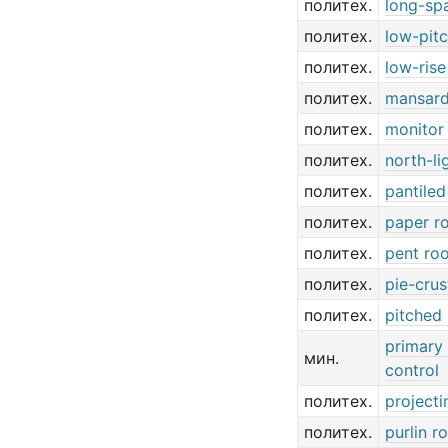
политех.
long-sp
политех.
low-pit
политех.
low-rise
политех.
mansard
политех.
monitor
политех.
north-li
политех.
pantiled
политех.
paper r
политех.
pent ro
политех.
pie-crus
политех.
pitched 
primary
мин.
control
политех.
projecti
политех.
purlin r