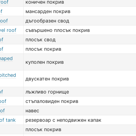
roof
коничен покрив
of
мансарден покрив
roof
дъгообразен свод
el roof
съвършено плосък покрив
of
плосък свод
of
плосък покрив
haped
куполен покрив
pitched
двускатен покрив
of
лъжливо горнище
oof
стъпаловиден покрив
oof
навес
of tank
резервоар с неподвижен капак
плосък покрив