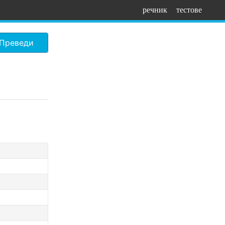
речник
тестове
Преведи