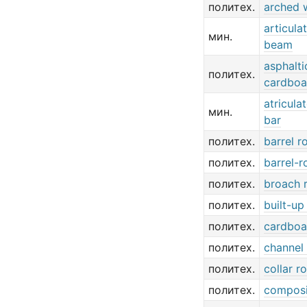
политех.
arched 
articula
мин.
beam
asphalti
политех.
cardboa
atricula
мин.
bar
политех.
barrel r
политех.
barrel-r
политех.
broach 
политех.
built-up
политех.
cardboa
политех.
channel 
политех.
collar r
политех.
composi