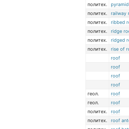
политех.
pyramid
политех.
railway 
политех.
ribbed r
политех.
ridge ro
политех.
ridged r
политех.
rise of 
roof
roof
roof
roof
геол.
roof
геол.
roof
политех.
roof
политех.
roof an