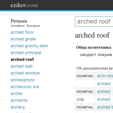
ezikov
.com
Речник
Английски - Български
arched floor
arched roof
arched girder
arched gravity dam
Обща политехника
arched principal
сводест покрив
arched roof
arched wall
156 допълнителни ре
arched window
политех.
arch-sh
archeophyte
arched
archeozoic era
политех.
arched
archer
стр.
arched
archerite
archery
политех.
arched 