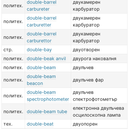
double-barrel
двукамерен
политех.
carbureter
карбуратор
double-barrel
двукамерен
политех.
carburetter
карбуратор
double-barrel
двукамерен
политех.
carburettor
карбуратор
стр.
double-bay
двуотворен
политех.
double-beak anvil
двурога наковалня
политех.
double-beam
двулъчев
double-beam
политех.
двулъчев фар
beacon
double-beam
двулъчев
политех.
spectrophotometer
спектрофотометър
електронна двулъчева
политех.
double-beam tube
осцилоскопна лампа
тех.
double-beat
двуопорен