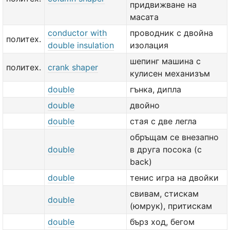
придвижване на
масата
conductor with
проводник с двойна
политех.
double insulation
изолация
шепинг машина с
политех.
crank shaper
кулисен механизъм
double
гънка, дипла
double
двойно
double
стая с две легла
обръщам cе внезапно
double
в друга посока (с
back)
double
тенис игра на двойки
свивам, стискам
double
(юмрук), притискам
double
бърз ход, бегом