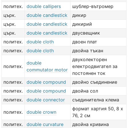
политех.
double callipers
шублер-вътромер
църк.
double candlestick
дикир
църк.
double candlestick
дикирий
църк.
double candlestick
двусвещник
политех.
double cloth
двоен плат
политех.
double cloth
двойна тъкан
двуколекторен
double
политех.
електродвигател за
commutator motor
постоянен ток
политех.
double compound
двойно съединение
политех.
double compound
двойна сол
политех.
double connector
съединителна клема
формат хартия 50, 8 х
политех.
double crown
76, 2 см
политех.
double curvature
двойна кривина