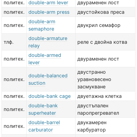
политех.
double-arm lever
двураменен лост
политех.
double-arm press
двустойкова преса
double-arm
политех.
двукрил семафор
semaphore
double-armature
тлф.
реле с двойна котва
relay
double-armed
политех.
двураменен лост
lever
двустранно
double-balanced
политех.
уравновесено
suction
засмукване
политех.
double-bank cage
двуетажна клетка
double-bank
двустъпален
политех.
superheater
паропрегревател
double-barrel
двукамерен
политех.
carburator
карбуратор