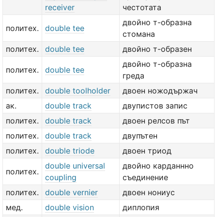
receiver
честотата
двойно т-образна
политех.
double tee
стомана
политех.
double tee
двойно т-образен
двойно т-образна
политех.
double tee
греда
политех.
double toolholder
двоен ножодържач
ак.
double track
двупистов запис
политех.
double track
двоен релсов път
политех.
double track
двупътен
политех.
double triode
двоен триод
double universal
двойно карданнно
политех.
coupling
съединение
политех.
double vernier
двоен нониус
мед.
double vision
диплопия