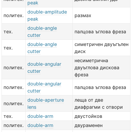
peak
double-amplitude
политех.
размах
peak
double-angle
тех.
палцова ъглова фреза
cutter
double-angle
симетричен двуъгълен
тех.
cutter
диск
несиметрична
double-angular
политех.
двуъглова дискова
cutter
фреза
double-angular
политех.
палцова ъглова фреза
cutter
double-aperture
леща от две
политех.
lens
диафрагми с отвори
тех.
double-arm
двустойков
политех.
double-arm
двураменен