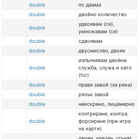
double
по двама
double
двойно количество
удвоявам (се),
double
умножавам (се)
double
сдвоявам
double
двусмислен, двояк
изпълнявам двойна
double
служба, служа и като
(for)
double
правя завой (за река)
double
рязък завой
double
неискрено, лицемерно
контриране, контра,
double
форсиране (при игра
на карти)
двоен, удвоен, сгънат