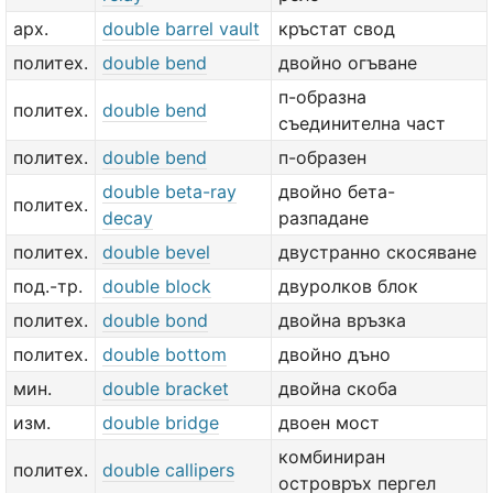
арх.
double barrel vault
кръстат свод
политех.
double bend
двойно огъване
п-образна
политех.
double bend
съединителна част
политех.
double bend
п-образен
double beta-ray
двойно бета-
политех.
decay
разпадане
политех.
double bevel
двустранно скосяване
под.-тр.
double block
двуролков блок
политех.
double bond
двойна връзка
политех.
double bottom
двойно дъно
мин.
double bracket
двойна скоба
изм.
double bridge
двоен мост
комбиниран
политех.
double callipers
островръх пергел