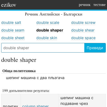
ezikov
речник
тестове
Речник
Английски - Български
double salt
double scale
double screw
double seam
double shaper
double shear
double sheet
double skin
double space
Преведи
double shaper
Обща политехника
шепинг машина с два плъзгача
199 допълнителни резултата:
шепинг машина с
подаване чрез
политех.
column shaper