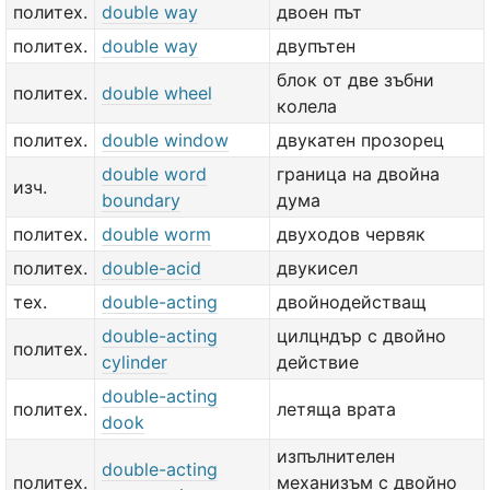
политех.
double way
двоен път
политех.
double way
двупътен
блок от две зъбни
политех.
double wheel
колела
политех.
double window
двукатен прозорец
double word
граница на двойна
изч.
boundary
дума
политех.
double worm
двуходов червяк
политех.
double-acid
двукисел
тех.
double-acting
двойнодействащ
double-acting
цилцндър с двойно
политех.
cylinder
действие
double-acting
политех.
летяща врата
dook
изпълнителен
double-acting
политех.
механизъм с двойно