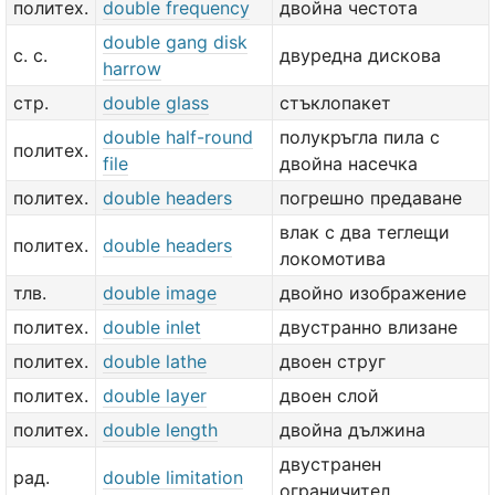
политех.
double frequency
двойна честота
double gang disk
с. с.
двуредна дискова
harrow
стр.
double glass
стъклопакет
double half-round
полукръгла пила с
политех.
file
двойна насечка
политех.
double headers
погрешно предаване
влак с два теглещи
политех.
double headers
локомотива
тлв.
double image
двойно изображение
политех.
double inlet
двустранно влизане
политех.
double lathe
двоен струг
политех.
double layer
двоен слой
политех.
double length
двойна дължина
двустранен
рад.
double limitation
ограничител