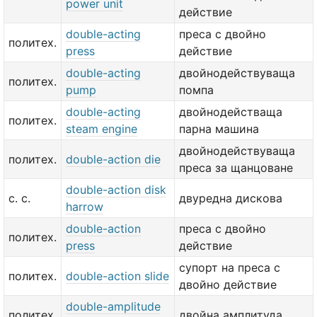
power unit
действие
double-acting
преса с двойно
политех.
press
действие
double-acting
двойнодействуваща
политех.
pump
помпа
double-acting
двойнодействаща
политех.
steam engine
парна машина
двойнодействуваща
политех.
double-action die
преса за щанцоване
double-action disk
с. с.
двуредна дискова
harrow
double-action
преса с двойно
политех.
press
действие
супорт на преса с
политех.
double-action slide
двойно действие
double-amplitude
политех.
двойна амплитуда