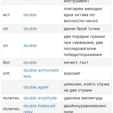
инструмент)
повтарям мелодия
ист.
double
една октава по-
високо/по-ниско
сп.
double
двоен брой точки
две порeдни грешки
при сервиране, две
сп.
double
последователни
победи/поражения
бот.
double
кичест, гъст
double achromatic
опт.
ахромат
lens
шпионин, който служи
double agent
на две страни
политех.
double amplitude
удвоена амплитуда
double balanced
двойноуравновесено
политех.
relay
реле