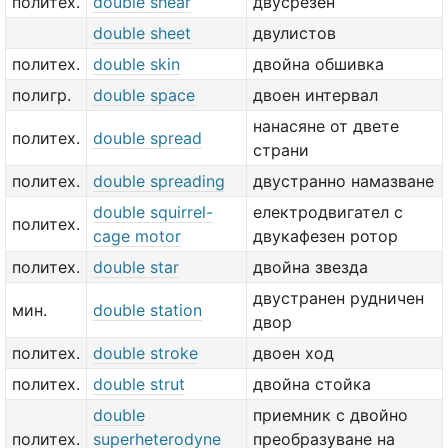
политех.
double shear
двусрезен
double sheet
двулистов
политех.
double skin
двойна обшивка
полигр.
double space
двоен интервал
нанасяне от двете
политех.
double spread
страни
политех.
double spreading
двустранно намазване
double squirrel-
електродвигател с
политех.
cage motor
двукафезен ротор
политех.
double star
двойна звезда
двустранен рудничен
мин.
double station
двор
политех.
double stroke
двоен ход
политех.
double strut
двойна стойка
double
приемник с двойно
политех.
superheterodyne
преобразуване на