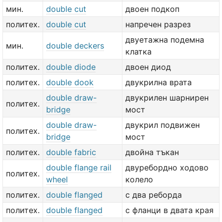
мин.
double cut
двоен подкоп
политех.
double cut
напречен разрез
двуетажна подемна
мин.
double deckers
клатка
политех.
double diode
двоен диод
политех.
double dook
двукрилна врата
double draw-
двукрилен шарнирен
политех.
bridge
мост
double draw-
двукрил подвижен
политех.
bridge
мост
политех.
double fabric
двойна тъкан
double flange rail
двуребордно ходово
политех.
wheel
колело
политех.
double flanged
с два реборда
политех.
double flanged
с фланци в двата края