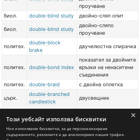
проучване
биол.
double-blind study
двойно-сляп опит
двойно-сляпо
биол.
double-blind study
проучване
double-block
политех.
двучелюстна спирачка
brake
показател за двойните
политех.
double-bond index
връзки на ненаситени
съединения
политех.
double-braid
с двойна оплетка
double-branched
църк.
двусвещник
candlestick
double-branched
×
църк.
дикир
Този уебсайт използва бисквитки
candlestick
double-branched
Ние използваме бисквитки, за да персонализираме
църк.
дикирий
съдържанието, рекламите и да анализираме нашия трафик.
candlestick