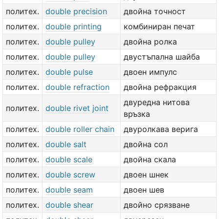
политех.
double precision
двойна точност
политех.
double printing
комбиниран печат
политех.
double pulley
двойна ролка
политех.
double pulley
двустъпална шайба
политех.
double pulse
двоен импулс
политех.
double refraction
двойна рефракция
двуредна нитова
политех.
double rivet joint
връзка
политех.
double roller chain
двуролкава верига
политех.
double salt
двойна сол
политех.
double scale
двойна скала
политех.
double screw
двоен шнек
политех.
double seam
двоен шев
политех.
double shear
двойно срязване