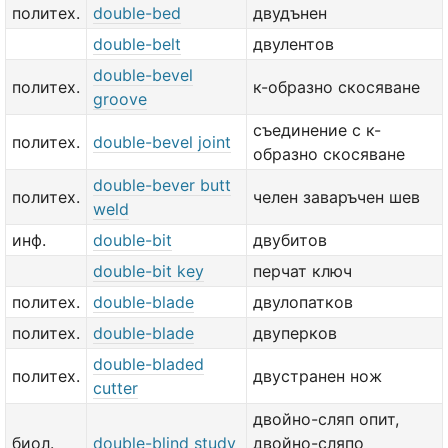
политех.
double-bed
двудънен
double-belt
двулентов
double-bevel
политех.
к-образно скосяване
groove
съединение с к-
политех.
double-bevel joint
образно скосяване
double-bever butt
политех.
челен заваръчен шев
weld
инф.
double-bit
двубитов
double-bit key
перчат ключ
политех.
double-blade
двулопатков
политех.
double-blade
двуперков
double-bladed
политех.
двустранен нож
cutter
двойно-сляп опит,
биол.
double-blind study
двойно-сляпо