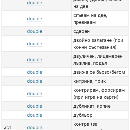
double
на две
сгъвам на две,
double
превивам
double
сдвоен
двойно залагане (при
double
конни състезания)
двуличен, лицемерен,
double
лъжлив, подъл
double
движа се бързо/бегом
double
хитрина, трик
контрирам, форсирам
double
(при игра на карти)
double
дубликат, копие
double
дубльор
контра (за
ист.
double