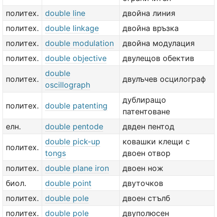
политех.
double line
двойна линия
политех.
double linkage
двойна връзка
политех.
double modulation
двойна модулация
политех.
double objective
двулещов обектив
double
политех.
двулъчев осцилограф
oscillograph
дублиращо
политех.
double patenting
патентоване
елн.
double pentode
двден пентод
double pick-up
ковашки клещи с
политех.
tongs
двоен отвор
политех.
double plane iron
двоен нож
биол.
double point
двуточков
политех.
double pole
двоен стълб
политех.
double pole
двуполюсен