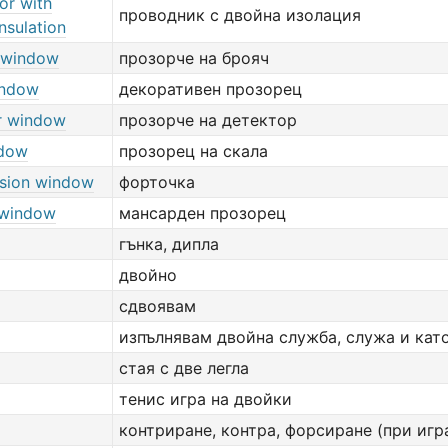
or with
проводник с двойна изолация
nsulation
 window
прозорче на брояч
indow
декоративен прозорец
r window
прозорче на детектор
ndow
прозорец на скала
ision window
форточка
 window
мансарден прозорец
гънка, дипла
двойно
сдвоявам
изпълнявам двойна служба, служа и като 
стая с две легла
тенис игра на двойки
контриране, контра, форсиране (при игр