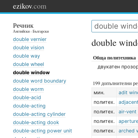
ezikov
.com
Речник
Английски - Български
double vernier
double win
double vision
double way
Обща политехника
double wheel
двукатен прозо
double window
double word boundary
199 допълнителни ре
double worm
мин.
adit wi
double-acid
политех.
adjacen
double-acting
политех.
air-ven
double-acting cylinder
политех.
apertur
double-acting dook
double-acting power unit
политех.
arched 