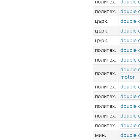
политех.
double c
политех.
double c
църк.
double 
църк.
double 
църк.
double 
политех.
double 
политех.
double 
double 
политех.
motor
политех.
double
политех.
double
политех.
double 
политех.
double 
политех.
double 
мин.
double 