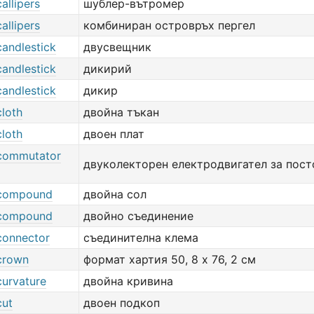
allipers
шублер-вътромер
allipers
комбиниран островръх пергел
candlestick
двусвещник
candlestick
дикирий
candlestick
дикир
cloth
двойна тъкан
cloth
двоен плат
commutator
двуколекторен електродвигател за пост
 compound
двойна сол
 compound
двойно съединение
connector
съединителна клема
crown
формат хартия 50, 8 х 76, 2 см
curvature
двойна кривина
cut
двоен подкоп