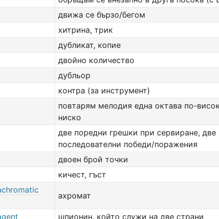
движа се бързо/бегом
хитрина, трик
дубликат, копие
двойно количество
дубльор
контра (за инструмент)
повтарям мелодия една октава по-висок
ниско
две порeдни грешки при сервиране, две
последователни победи/поражения
двоен брой точки
кичест, гъст
achromatic
ахромат
agent
шпионин, който служи на две страни