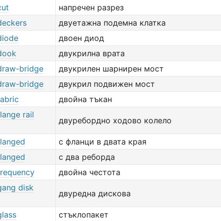
cut
напречен разрез
deckers
двуетажна подемна клатка
diode
двоен диод
dook
двукрилна врата
draw-bridge
двукрилен шарнирен мост
draw-bridge
двукрил подвижен мост
abric
двойна тъкан
lange rail
двуребордно ходово колело
flanged
с фланци в двата края
flanged
с два реборда
frequency
двойна честота
gang disk
двуредна дискова
glass
стъклопакет