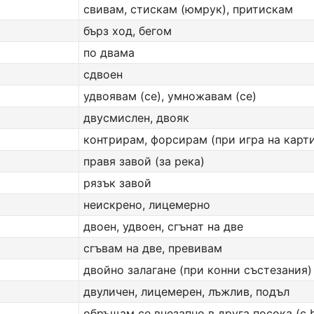
свивам, стискам (юмрук), притискам
бърз ход, бегом
по двама
сдвоен
удвоявам (се), умножавам (се)
двусмислен, двояк
контрирам, форсирам (при игра на карт
правя завой (за река)
рязък завой
неискрено, лицемерно
двоен, удвоен, сгънат на две
сгъвам на две, превивам
двойно залагане (при конни състезания)
двуличен, лицемерен, лъжлив, подъл
обръщам cе внезапно в друга посока (с 