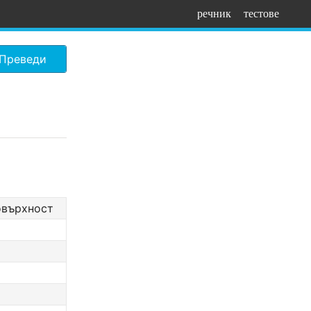
речник
тестове
Преведи
овърхност