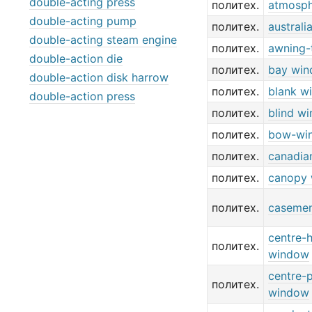
double-acting press
политех.
atmosph
double-acting pump
политех.
austral
double-acting steam engine
политех.
awning-
double-action die
политех.
bay wi
double-action disk harrow
политех.
blank w
double-action press
политех.
blind w
политех.
bow-wi
политех.
canadia
политех.
canopy
политех.
caseme
centre-
политех.
window
centre-
политех.
window