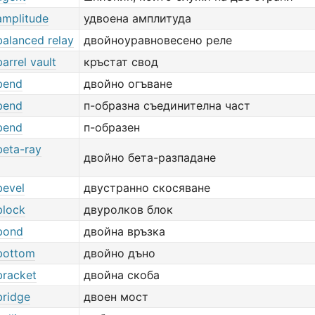
amplitude
удвоена амплитуда
balanced relay
двойноуравновесено реле
arrel vault
кръстат свод
bend
двойно огъване
bend
п-образна съединителна част
bend
п-образен
beta-ray
двойно бета-разпадане
bevel
двустранно скосяване
block
двуролков блок
bond
двойна връзка
bottom
двойно дъно
bracket
двойна скоба
bridge
двоен мост