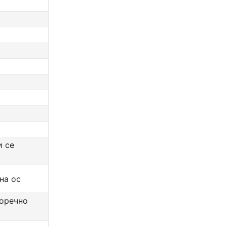
и се
на ос
зоречно