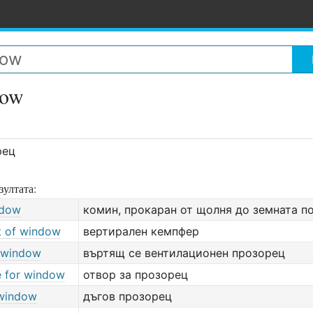
dow
рец
зултата:
ndow
комин, прокаран от щолня до земната п
t of window
вертирален кемпфер
t window
въртящ се вентилационен прозорец
e for window
отвор за прозорец
window
дъгов прозорец