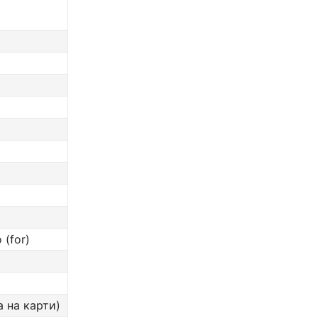
(for)
а на карти)