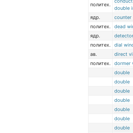
conduct
политех.
double i
ядр.
counter
политех.
dead w
ядр.
detecto
политех.
dial wi
ав.
direct v
политех.
dormer
double
double
double
double
double
double
double