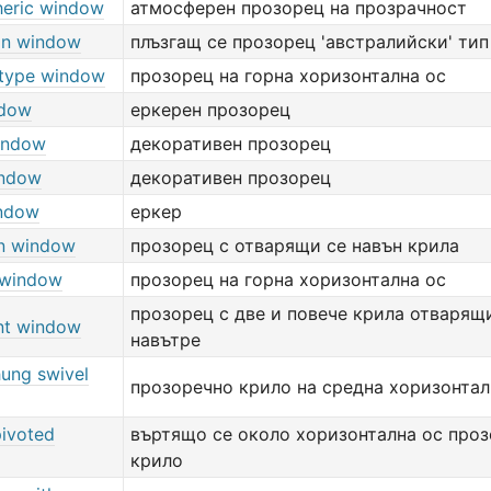
eric window
атмосферен прозорец на прозрачност
ian window
плъзгащ се прозорец 'австралийски' тип
type window
прозорец на горна хоризонтална ос
ndow
еркерен прозорец
indow
декоративен прозорец
indow
декоративен прозорец
ndow
еркер
n window
прозорец с отварящи се навън крила
 window
прозорец на горна хоризонтална ос
прозорец с две и повече крила отварящ
nt window
навътре
hung swivel
прозоречно крило на средна хоризонтал
pivoted
въртящо се около хоризонтална ос про
крило