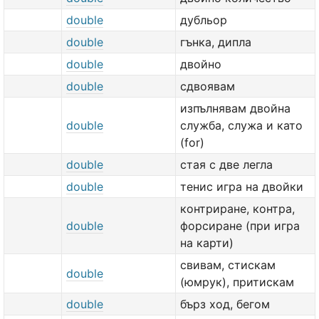
double
дубльор
double
гънка, дипла
double
двойно
double
сдвоявам
изпълнявам двойна
double
служба, служа и като
(for)
double
стая с две легла
double
тенис игра на двойки
контриране, контра,
double
форсиране (при игра
на карти)
свивам, стискам
double
(юмрук), притискам
double
бърз ход, бегом