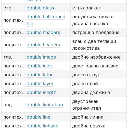
стр.
double glass
стъклопакет
double half-round
полукръгла пила с
политех.
file
двойна насечка
политех.
double headers
погрешно предаване
влак с два теглещи
политех.
double headers
локомотива
тлв.
double image
двойно изображение
политех.
double inlet
двустранно влизане
политех.
double lathe
двоен струг
политех.
double layer
двоен слой
политех.
double length
двойна дължина
двустранен
рад.
double limitation
ограничител
политех.
double line
двойна линия
политех.
double linkage
двойна връзка