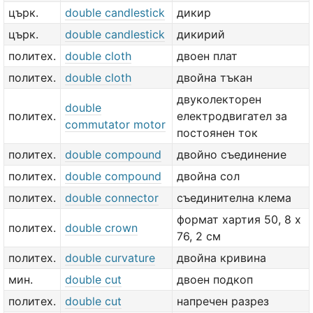
църк.
double candlestick
дикир
църк.
double candlestick
дикирий
политех.
double cloth
двоен плат
политех.
double cloth
двойна тъкан
двуколекторен
double
политех.
електродвигател за
commutator motor
постоянен ток
политех.
double compound
двойно съединение
политех.
double compound
двойна сол
политех.
double connector
съединителна клема
формат хартия 50, 8 х
политех.
double crown
76, 2 см
политех.
double curvature
двойна кривина
мин.
double cut
двоен подкоп
политех.
double cut
напречен разрез