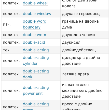
блок от две зъбни
политех.
double wheel
колела
политех.
double window
двукатен прозорец
double word
граница на двойна
изч.
boundary
дума
политех.
double worm
двуходов червяк
политех.
double-acid
двукисел
тех.
double-acting
двойнодействащ
double-acting
цилцндър с двойно
политех.
cylinder
действие
double-acting
политех.
летяща врата
dook
изпълнителен
double-acting
политех.
механизъм с двойно
power unit
действие
double-acting
преса с двойно
политех.
press
действие