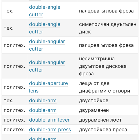
double-angle
тех.
палцова ъглова фреза
cutter
double-angle
симетричен двуъгълен
тех.
cutter
диск
double-angular
политех.
палцова ъглова фреза
cutter
несиметрична
double-angular
политех.
двуъглова дискова
cutter
фреза
double-aperture
леща от две
политех.
lens
диафрагми с отвори
тех.
double-arm
двустойков
политех.
double-arm
двураменен
политех.
double-arm lever
двураменен лост
политех.
double-arm press
двустойкова преса
double-arm