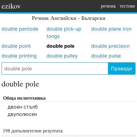
ezikov
речник
тестове
Речник
Английски - Български
double pentode
double pick-up
double plane iron
tongs
double point
double pole
double precision
double printing
double pulley
double pulse
Преведи
double pole
Обща политехника
двоен стълб
двуполюсен
198 допълнителни резултата: