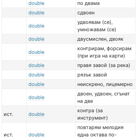
double
по двама
double
сдвоен
удвоявам (се),
double
умножавам (се)
double
двусмислен, двояк
контрирам, форсирам
double
(при игра на карти)
double
правя завой (за река)
double
рязък завой
double
неискрено, лицемерно
двоен, удвоен, сгънат
double
на две
контра (за
ист.
double
инструмент)
повтарям мелодия
ист.
double
една октава по-