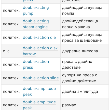
double-acting
двойнодействуваща
политех.
pump
помпа
double-acting
двойнодействаща
политех.
steam engine
парна машина
двойнодействуваща
политех.
double-action die
преса за щанцоване
double-action disk
с. с.
двуредна дискова
harrow
double-action
преса с двойно
политех.
press
действие
супорт на преса с
политех.
double-action slide
двойно действие
double-amplitude
политех.
двойна амплитуда
peak
double-amplitude
политех.
размах
peak