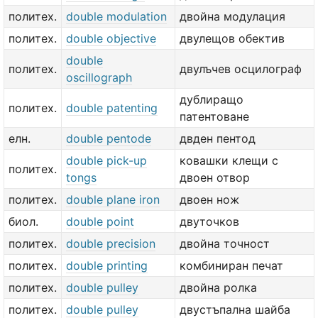
политех.
double modulation
двойна модулация
политех.
double objective
двулещов обектив
double
политех.
двулъчев осцилограф
oscillograph
дублиращо
политех.
double patenting
патентоване
елн.
double pentode
двден пентод
double pick-up
ковашки клещи с
политех.
tongs
двоен отвор
политех.
double plane iron
двоен нож
биол.
double point
двуточков
политех.
double precision
двойна точност
политех.
double printing
комбиниран печат
политех.
double pulley
двойна ролка
политех.
double pulley
двустъпална шайба