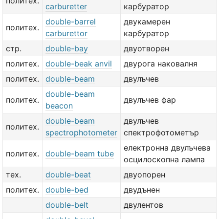
политех.
carburetter
карбуратор
double-barrel
двукамерен
политех.
carburettor
карбуратор
стр.
double-bay
двуотворен
политех.
double-beak anvil
двурога наковалня
политех.
double-beam
двулъчев
double-beam
политех.
двулъчев фар
beacon
double-beam
двулъчев
политех.
spectrophotometer
спектрофотометър
електронна двулъчева
политех.
double-beam tube
осцилоскопна лампа
тех.
double-beat
двуопорен
политех.
double-bed
двудънен
double-belt
двулентов