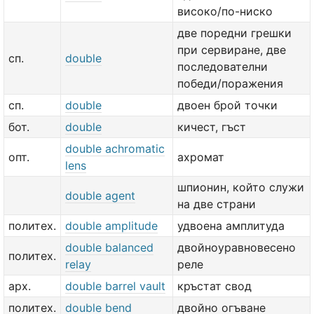
високо/по-ниско
две порeдни грешки
при сервиране, две
сп.
double
последователни
победи/поражения
сп.
double
двоен брой точки
бот.
double
кичест, гъст
double achromatic
опт.
ахромат
lens
шпионин, който служи
double agent
на две страни
политех.
double amplitude
удвоена амплитуда
double balanced
двойноуравновесено
политех.
relay
реле
арх.
double barrel vault
кръстат свод
политех.
double bend
двойно огъване