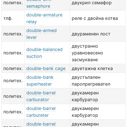
политех.
двукрил семафор
semaphore
double-armature
тлф.
реле с двойна котва
relay
double-armed
политех.
двураменен лост
lever
двустранно
double-balanced
политех.
уравновесено
suction
засмукване
политех.
double-bank cage
двуетажна клетка
double-bank
двустъпален
политех.
superheater
паропрегревател
double-barrel
двукамерен
политех.
carburator
карбуратор
double-barrel
двукамерен
политех.
carbureter
карбуратор
double-barrel
двукамерен