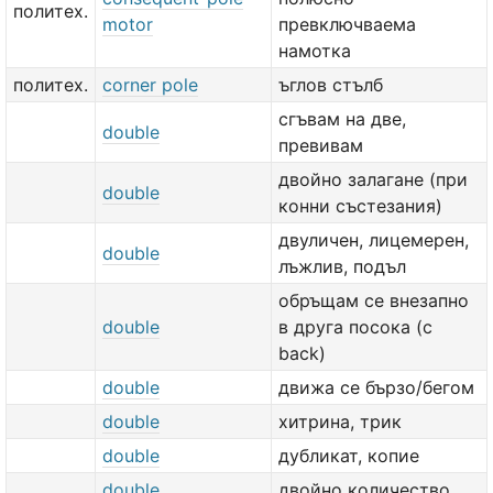
политех.
motor
превключваема
намотка
политех.
corner pole
ъглов стълб
сгъвам на две,
double
превивам
двойно залагане (при
double
конни състезания)
двуличен, лицемерен,
double
лъжлив, подъл
обръщам cе внезапно
double
в друга посока (с
back)
double
движа се бързо/бегом
double
хитрина, трик
double
дубликат, копие
double
двойно количество