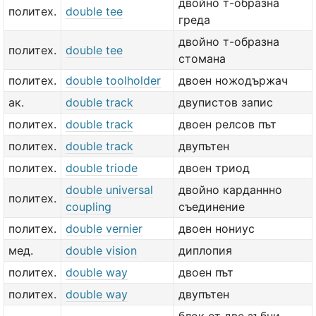
двойно т-образна
политех.
double tee
греда
двойно т-образна
политех.
double tee
стомана
политех.
double toolholder
двоен ножодържач
ак.
double track
двупистов запис
политех.
double track
двоен релсов път
политех.
double track
двупътен
политех.
double triode
двоен триод
double universal
двойно карданнно
политех.
coupling
съединение
политех.
double vernier
двоен нониус
мед.
double vision
диплопия
политех.
double way
двоен път
политех.
double way
двупътен