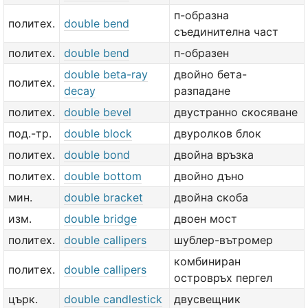
п-образна
политех.
double bend
съединителна част
политех.
double bend
п-образен
double beta-ray
двойно бета-
политех.
decay
разпадане
политех.
double bevel
двустранно скосяване
под.-тр.
double block
двуролков блок
политех.
double bond
двойна връзка
политех.
double bottom
двойно дъно
мин.
double bracket
двойна скоба
изм.
double bridge
двоен мост
политех.
double callipers
шублер-вътромер
комбиниран
политех.
double callipers
островръх пергел
църк.
double candlestick
двусвещник