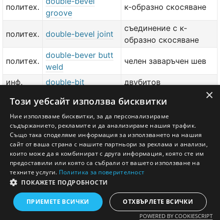
double-bevel
политех.
к-образно скосяване
groove
съединение с к-
политех.
double-bevel joint
образно скосяване
double-bever butt
политех.
челен заваръчен шев
weld
инф.
double-bit
двубитов
×
double-bit key
перчат ключ
Този уебсайт използва бисквитки
политех.
double-blade
двулопатков
Ние използваме бисквитки, за да персонализираме
съдържанието, рекламите и да анализираме нашия трафик.
политех.
double-blade
двуперков
Също така споделяме информация за използването на нашия
сайт от ваша страна с нашите партньори за реклама и анализи,
добави значение или превод
тук
които може да я комбинират с друга информация, която сте им
предоставили или която са събрали от вашето използване на
техните услуги.
Политика за поверителност
ПОКАЖЕТЕ ПОДРОБНОСТИ
Английско - Български речник © Ezikov.com
Условия
Контакти
Панел
ПРИЕМЕТЕ ВСИЧКИ
ОТХВЪРЛЕТЕ ВСИЧКИ
POWERED BY COOKIESCRIPT