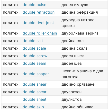
политех.
double pulse
двоен импулс
политех.
double refraction
двойна рефракция
двуредна нитова
политех.
double rivet joint
връзка
политех.
double roller chain
двуролкава верига
политех.
double salt
двойна сол
политех.
double scale
двойна скала
политех.
double screw
двоен шнек
политех.
double seam
двоен шев
шепинг машина с два
политех.
double shaper
плъзгача
политех.
double shear
двойно срязване
политех.
double shear
двусрезен
double sheet
двулистов
политех.
double skin
двойна обшивка