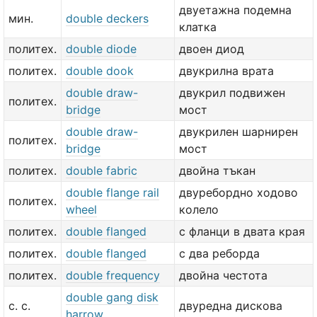
двуетажна подемна
мин.
double deckers
клатка
политех.
double diode
двоен диод
политех.
double dook
двукрилна врата
double draw-
двукрил подвижен
политех.
bridge
мост
double draw-
двукрилен шарнирен
политех.
bridge
мост
политех.
double fabric
двойна тъкан
double flange rail
двуребордно ходово
политех.
wheel
колело
политех.
double flanged
с фланци в двата края
политех.
double flanged
с два реборда
политех.
double frequency
двойна честота
double gang disk
с. с.
двуредна дискова
harrow