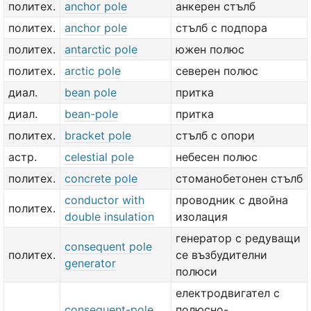
политех.
anchor pole
анкерен стълб
политех.
anchor pole
стълб с подпора
политех.
antarctic pole
южен полюс
политех.
arctic pole
северен полюс
диал.
bean pole
притка
диал.
bean-pole
притка
политех.
bracket pole
стълб с опори
астр.
celestial pole
небесен полюс
политех.
concrete pole
стоманобетонен стълб
conductor with
проводник с двойна
политех.
double insulation
изолация
генератор с редуващи
consequent pole
политех.
се възбудителни
generator
полюси
електродвигател с
consequent-pole
полюсно-