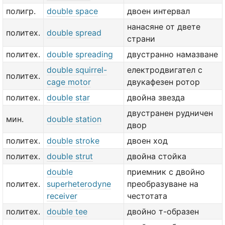
полигр.
double space
двоен интервал
нанасяне от двете
политех.
double spread
страни
политех.
double spreading
двустранно намазване
double squirrel-
електродвигател с
политех.
cage motor
двукафезен ротор
политех.
double star
двойна звезда
двустранен рудничен
мин.
double station
двор
политех.
double stroke
двоен ход
политех.
double strut
двойна стойка
double
приемник с двойно
политех.
superheterodyne
преобразуване на
receiver
честотата
политех.
double tee
двойно т-образен