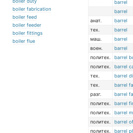
boiler duty
barrel
boiler fabrication
barrel
boiler feed
анат.
barrel
boiler feeder
тех.
barrel
boiler fittings
маш.
barrel
boiler flue
воен.
barrel
политех.
barrel b
политех.
barrel 
тех.
barrel d
тех.
barrel f
разг.
barrel f
политех.
barrel fi
политех.
barrel m
политех.
barrel o
политех.
barrel p