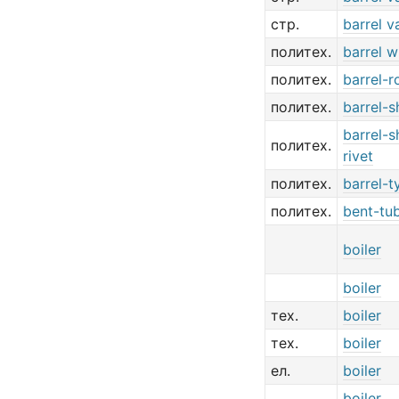
стр.
barrel v
политех.
barrel w
политех.
barrel-r
политех.
barrel-
barrel-
политех.
rivet
политех.
barrel-t
политех.
bent-tub
boiler
boiler
тех.
boiler
тех.
boiler
ел.
boiler
boiler