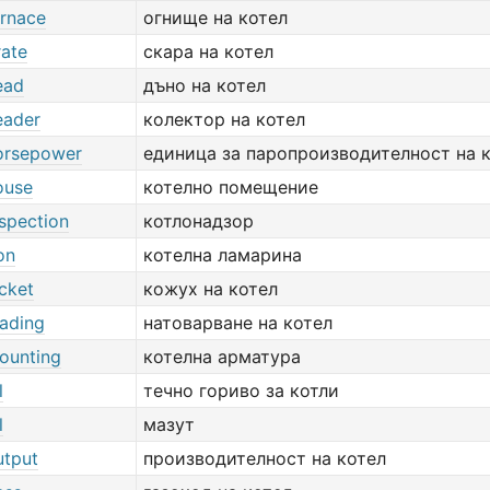
urnace
огнище на котел
rate
скара на котел
ead
дъно на котел
eader
колектор на котел
horsepower
единица за паропроизводителност на 
ouse
котелно помещение
nspection
котлонадзор
on
котелна ламарина
acket
кожух на котел
oading
натоварване на котел
mounting
котелна арматура
l
течно гориво за котли
l
мазут
utput
производителност на котел