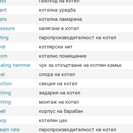
ass
газоход на котел
lant
котелна уредба
late
котелна ламарина
ressure
налягане в котел
ating
паропроизводителност на котел
vet
котлярски нит
room
котелно помещение
scaling hammer
чук за откъртване на котлен камък
eat
опора на котел
ection
секция на котел
etting
зидария на котел
etting
монтаж на котел
ell
корпус на барабан
hop
котелен цех
team rate
паропроизводителност на котел