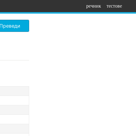
речник
тестове
Преведи