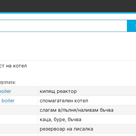
ст на котел
зултата:
oiler
кипящ реактор
 boiler
спомагателен котел
слагам в/пълня/наливам бъчва
каца, буре, бъчва
резервоар на писалка