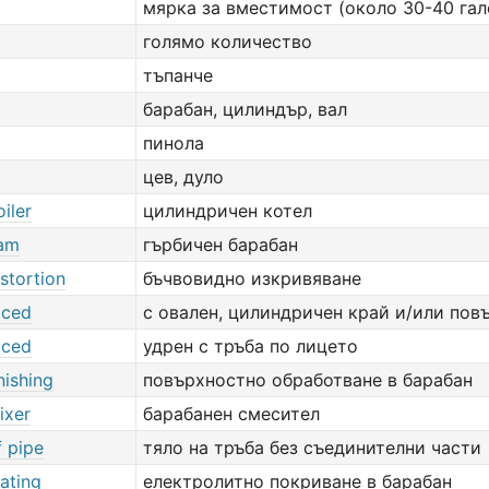
мярка за вместимост (около 30-40 гал
голямо количество
тъпанче
барабан, цилиндър, вал
пинола
цев, дуло
oiler
цилиндричен котел
cam
гърбичен барабан
istortion
бъчвовидно изкривяване
aced
с овален, цилиндричен край и/или пов
aced
удрен с тръба по лицето
nishing
повърхностно обработване в барабан
ixer
барабанен смесител
f pipe
тяло на тръба без съединителни части
lating
електролитно покриване в барабан