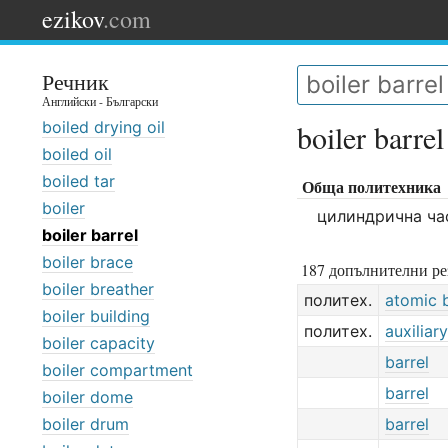
ezikov
.com
Речник
Английски - Български
boiled drying oil
boiler barrel
boiled oil
boiled tar
Обща политехника
boiler
цилиндрична ча
boiler barrel
boiler brace
187 допълнителни ре
boiler breather
политех.
atomic b
boiler building
политех.
auxiliary
boiler capacity
barrel
boiler compartment
barrel
boiler dome
boiler drum
barrel