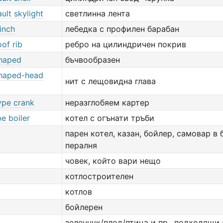
ault skylight
светлинна лента
inch
лебедка с профилен барабан
oof rib
ребро на цилиндричен покрив
shaped
бъчвообразен
shaped-head
нит с лещовидна глава
ype crank
неразглобяем картер
e boiler
котел с огънати тръби
парен котел, казан, бойлер, самовар в 
пералня
човек, който вари нещо
котлостроителен
котлов
бойлерен
зеленчук/плод/птица и пр., подходящи 