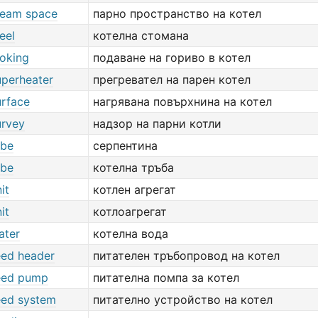
steam space
парно пространство на котел
eel
котелна стомана
toking
подаване на гориво в котел
uperheater
прегревател на парен котел
urface
нагрявана повърхнина на котел
urvey
надзор на парни котли
ube
серпентина
ube
котелна тръба
it
котлен агрегат
it
котлоагрегат
ater
котелна вода
eed header
питателен тръбопровод на котел
feed pump
питателна помпа за котел
feed system
питателно устройство на котел