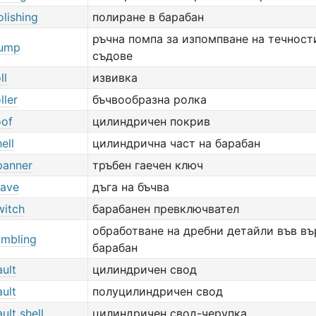
olishing
полиране в барабан
ръчна помпа за изпомпване на течност
pump
съдове
ll
извивка
ller
бъчвообразна ролка
oof
цилиндричен покрив
ell
цилиндрична част на барабан
panner
тръбен гаечен ключ
tave
дъга на бъчва
witch
барабанен превключвател
обработване на дребни детайли във въ
umbling
барабан
ault
цилиндричен свод
ault
полуцилиндричен свод
ult shell
цилиндричен свод-черупка