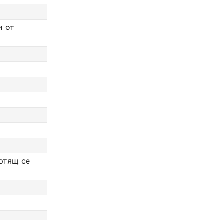
и от
ртящ се