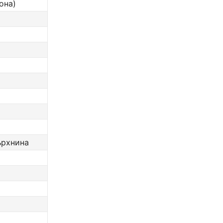
она)
ърхнина