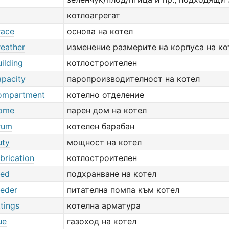
котлоагрегат
race
основа на котел
reather
изменение размерите на корпуса на ко
uilding
котлостроителен
apacity
паропроизводителност на котел
compartment
котелно отделение
dome
парен дом на котел
drum
котелен барабан
uty
мощност на котел
abrication
котлостроителен
eed
подхранване на котел
eeder
питателна помпа към котел
ttings
котелна арматура
ue
газоход на котел