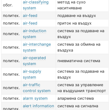
air-classifying
метод на сухо
обог.
system
наситняване
политех.
air-feed
подаване на въздух
политех.
air-feed
приток на въздух
air-induction
система за подаване на
политех.
system
въздух
air-interchange
система за обмяна на
политех.
system
въздуха
air-operated
политех.
пневматична система
system
air-supply
система за подаване на
политех.
system
въздух
air-traffic
система за управление
политех.
control system
на въздушния транспорт
политех.
alarm system
алармена система
alert information
система на сигнална
политех.