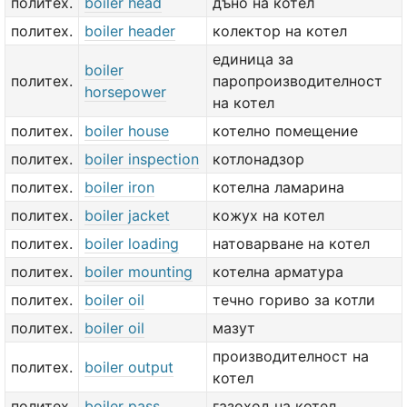
политех.
boiler head
дъно на котел
политех.
boiler header
колектор на котел
единица за
boiler
политех.
паропроизводителност
horsepower
на котел
политех.
boiler house
котелно помещение
политех.
boiler inspection
котлонадзор
политех.
boiler iron
котелна ламарина
политех.
boiler jacket
кожух на котел
политех.
boiler loading
натоварване на котел
политех.
boiler mounting
котелна арматура
политех.
boiler oil
течно гориво за котли
политех.
boiler oil
мазут
производителност на
политех.
boiler output
котел
политех.
boiler pass
газоход на котел