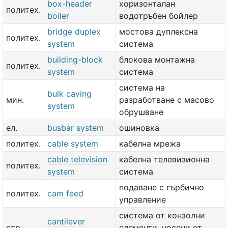
box-header
хоризонталан
политех.
boiler
водотръбен бойлер
bridge duplex
мостова дуплексна
политех.
system
система
building-block
блокова монтажна
политех.
system
система
система на
bulk caving
мин.
разработване с масово
system
обрушване
ел.
busbar system
ошиновка
политех.
cable system
кабелна мрежа
cable television
кабелна телевизионна
политех.
system
система
подаване с гърбично
политех.
cam feed
управление
система от конзолни
cantilever
стр.
елементи, носени от