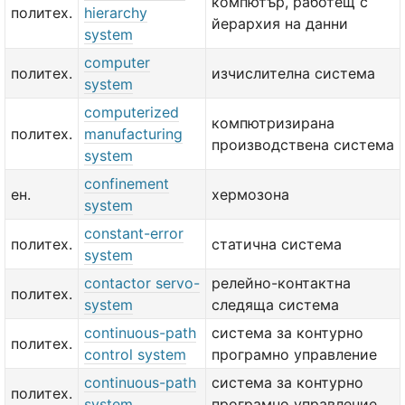
компютър, работещ с
политех.
hierarchy
йерархия на данни
system
computer
политех.
изчислителна система
system
computerized
компютризирана
политех.
manufacturing
производствена система
system
confinement
ен.
хермозона
system
constant-error
политех.
статична система
system
contactor servo-
релейно-контактна
политех.
system
следяща система
continuous-path
система за контурно
политех.
control system
програмно управление
continuous-path
система за контурно
политех.
system
програмно управление