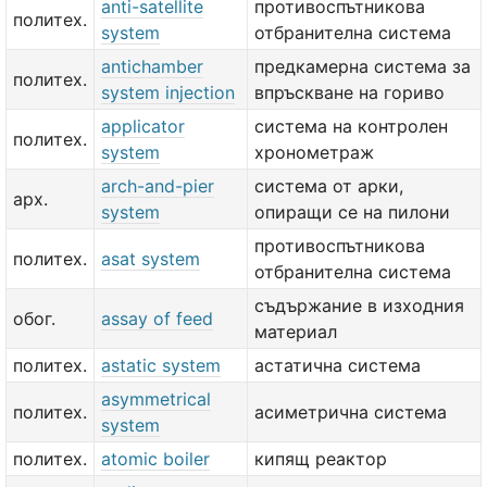
anti-satellite
противоспътникова
политех.
system
отбранителна система
antichamber
предкамерна система за
политех.
system injection
впръскване на гориво
applicator
система на контролен
политех.
system
хронометраж
arch-and-pier
система от арки,
арх.
system
опиращи се на пилони
противоспътникова
политех.
asat system
отбранителна система
съдържание в изходния
обог.
assay of feed
материал
политех.
astatic system
астатична система
asymmetrical
политех.
асиметрична система
system
политех.
atomic boiler
кипящ реактор