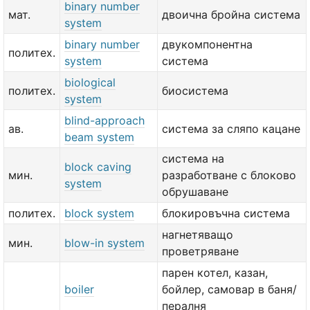
binary number
мат.
двоична бройна система
system
binary number
двукомпонентна
политех.
system
система
biological
политех.
биосистема
system
blind-approach
ав.
система за сляпо кацане
beam system
система на
block caving
мин.
разработване с блоково
system
обрушаване
политех.
block system
блокировъчна система
нагнетяващо
мин.
blow-in system
проветряване
парен котел, казан,
boiler
бойлер, самовар в баня/
пералня