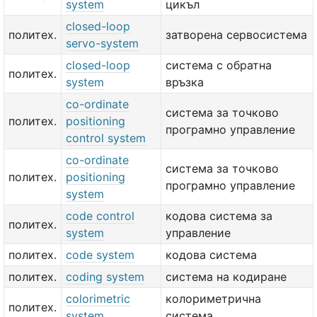
system
цикъл
closed-loop
политех.
затворена сервосистема
servo-system
closed-loop
система с обратна
политех.
system
връзка
co-ordinate
система за точково
политех.
positioning
програмно управление
control system
co-ordinate
система за точково
политех.
positioning
програмно управление
system
code control
кодова система за
политех.
system
управление
политех.
code system
кодова система
политех.
coding system
система на кодиране
colorimetric
колориметрична
политех.
system
система