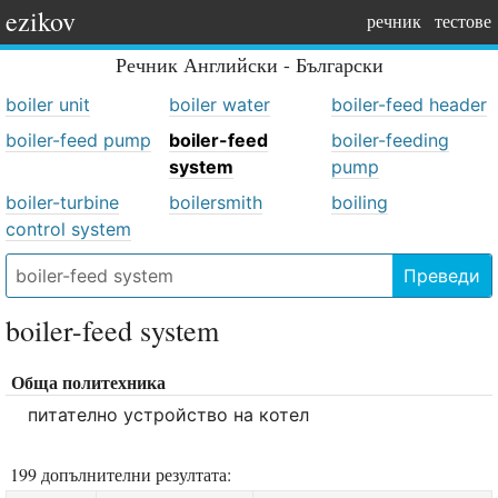
ezikov
речник
тестове
Речник
Английски - Български
boiler unit
boiler water
boiler-feed header
boiler-feed pump
boiler-feed
boiler-feeding
system
pump
boiler-turbine
boilersmith
boiling
control system
Преведи
boiler-feed system
Обща политехника
питателно устройство на котел
199 допълнителни резултата: