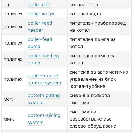
ен.
boiler unit
котлоагрегат
политех.
boiler water
котелна вода
boiler-feed
питателен тръбопровод
политех.
header
на котел
boiler-feed
питателна помпа за
политех.
pump
котел
boiler-feeding
питателна помпа за
политех.
pump
котел
система за автоматично
boiler-turbine
политех.
управление на блок
control system
'котел-турбина'
bottom gating
сифонна леякова
мет.
system
система
система на
bottom-slicing
мин.
разработване със
system
слоево обрушаване