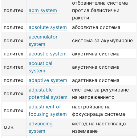
отбранителна система
политех.
abm system
против балистични
ракети
политех.
absolute system
абсолютна система
accumulator
политех.
система за акумулиране
system
политех.
acoustic system
акустична система
acoustical
политех.
акустична система
system
политех.
adaptive system
адаптивна система
adjustable-
система за регулиране
политех.
potential system
на напрежението
adjustment of
настройване на
политех.
focusing system
фокусираща система
advancing
метод на настъпващо
мин.
system
изземване