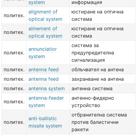
system
информация
alignment of
юстиране на оптична
политех.
optical system
система
alinement of
юстиране на оптична
политех.
optical system
система
система за
annunciatior
политех.
предупредителна
system
сигнализация
политех.
antenna feed
облъчвател на антена
политех.
antenna feed
захранване на антена
политех.
antenna system
антенна система
antenna-feeder
антенно-фидерно
политех.
system
устройство
отбранителна система
anti-ballistic
политех.
против балистични
missile system
ракети