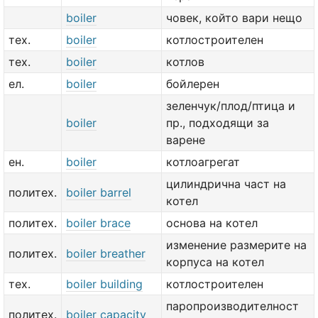
boiler
човек, който вари нещо
тех.
boiler
котлостроителен
тех.
boiler
котлов
ел.
boiler
бойлерен
зеленчук/плод/птица и
boiler
пр., подходящи за
варене
ен.
boiler
котлоагрегат
цилиндрична част на
политех.
boiler barrel
котел
политех.
boiler brace
основа на котел
изменение размерите на
политех.
boiler breather
корпуса на котел
тех.
boiler building
котлостроителен
паропроизводителност
политех.
boiler capacity