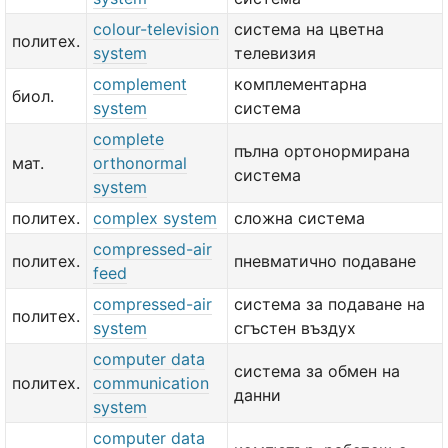
colour-television
система на цветна
политех.
system
телевизия
complement
комплементарна
биол.
system
система
complete
пълна ортонормирана
мат.
orthonormal
система
system
политех.
complex system
сложна система
compressed-air
политех.
пневматично подаване
feed
compressed-air
система за подаване на
политех.
system
сгъстен въздух
computer data
система за обмен на
политех.
communication
данни
system
computer data