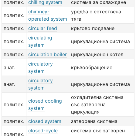
политех.
chilling system
система за охлаждане
chimney-
уредба с естествена
политех.
operated system
тяга
политех.
circular feed
кръгово подаване
circulating
политех.
циркулационна система
system
политех.
circulation boiler
циркулационен котел
circulatory
анат.
кръвообращение
system
circulatory
анат.
циркулационна система
system
охладителна система
closed cooling
политех.
със затворена
system
циркулация
политех.
closed system
затворена система
closed-cycle
система със затворен
политех.