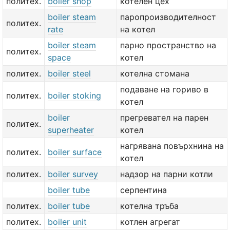
политех.
boiler shop
котелен цех
boiler steam
паропроизводителност
политех.
rate
на котел
boiler steam
парно пространство на
политех.
space
котел
политех.
boiler steel
котелна стомана
подаване на гориво в
политех.
boiler stoking
котел
boiler
прегревател на парен
политех.
superheater
котел
нагрявана повърхнина на
политех.
boiler surface
котел
политех.
boiler survey
надзор на парни котли
boiler tube
серпентина
политех.
boiler tube
котелна тръба
политех.
boiler unit
котлен агрегат