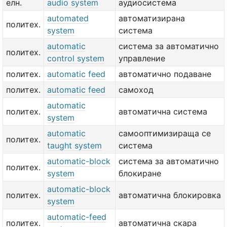
елн.
audio system
аудиосистема
automated
автоматизирана
политех.
system
система
automatic
система за автоматично
политех.
control system
управление
политех.
automatic feed
автоматично подаване
политех.
automatic feed
самоход
automatic
политех.
автоматична система
system
automatic
самооптимизираща се
политех.
taught system
система
automatic-block
система за автоматично
политех.
system
блокиране
automatic-block
политех.
автоматична блокировка
system
automatic-feed
политех.
автоматична скара