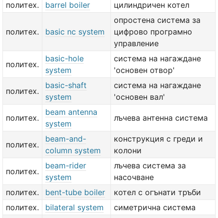
политех.
barrel boiler
цилиндричен котел
опростена система за
политех.
basic nc system
цифрово програмно
управление
basic-hole
система на нагаждане
политех.
system
'основен отвор'
basic-shaft
система на нагаждане
политех.
system
'основен вал'
beam antenna
политех.
лъчева антенна система
system
beam-and-
конструкция с греди и
политех.
column system
колони
beam-rider
лъчева система за
политех.
system
насочване
политех.
bent-tube boiler
котел с огънати тръби
политех.
bilateral system
симетрична система