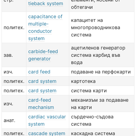
tieback system
обтегачи
capacitance of
капацитет на
multiple-
политех.
многопроводникова
conductor
система
system
ацетиленов генератор
carbide-feed
зав.
система карбид във
generator
вода
изч.
card feed
подаване на перфокарти
политех.
card system
картотека
политех.
card system
система карти
card-feed
механизъм за подаване
изч.
mechanism
на карти
cardiac vascular
сърдечно-съдова
анат.
system
система
политех.
cascade system
каскадна система