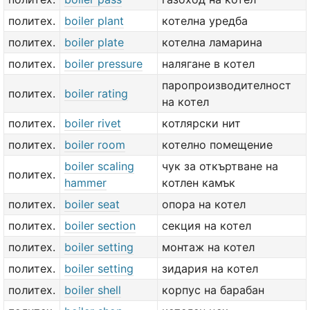
политех.
boiler plant
котелна уредба
политех.
boiler plate
котелна ламарина
политех.
boiler pressure
налягане в котел
паропроизводителност
политех.
boiler rating
на котел
политех.
boiler rivet
котлярски нит
политех.
boiler room
котелно помещение
boiler scaling
чук за откъртване на
политех.
hammer
котлен камък
политех.
boiler seat
опора на котел
политех.
boiler section
секция на котел
политех.
boiler setting
монтаж на котел
политех.
boiler setting
зидария на котел
политех.
boiler shell
корпус на барабан