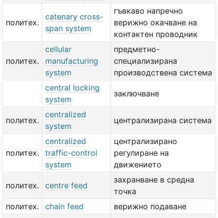
гъвкаво напречно
catenary cross-
политех.
верижно окачване на
span system
контактен проводник
cellular
предметно-
политех.
manufacturing
специализирана
system
производствена система
central locking
заключване
system
centralized
политех.
централизирана система
system
centralized
централизирано
политех.
traffic-control
регулиране на
system
движението
захранване в средна
политех.
centre feed
точка
политех.
chain feed
верижно подаване