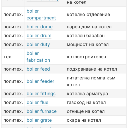
на котел
boiler
политех.
котелно отделение
compartment
политех.
boiler dome
парен дом на котел
политех.
boiler drum
котелен барабан
политех.
boiler duty
мощност на котел
boiler
тех.
котлостроителен
fabrication
политех.
boiler feed
подхранване на котел
питателна помпа към
политех.
boiler feeder
котел
политех.
boiler fittings
котелна арматура
политех.
boiler flue
газоход на котел
политех.
boiler furnace
огнище на котел
политех.
boiler grate
скара на котел