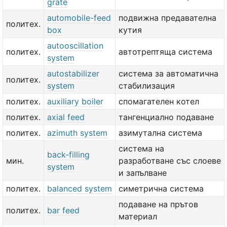
grate
automobile-feed
подвижна предавателна
политех.
box
кутия
autooscillation
политех.
автотрептяща система
system
autostabilizer
система за автоматична
политех.
system
стабилизация
политех.
auxiliary boiler
спомагателен котел
политех.
axial feed
тангенциално подаване
политех.
azimuth system
азимутална система
система на
back-filling
мин.
разработване със слоеве
system
и запълване
политех.
balanced system
симетрична система
подаване на прътов
политех.
bar feed
материал