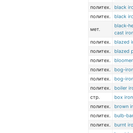
политех.
black ir
политех.
black ir
black-he
мет.
cast iro
политех.
blazed i
политех.
blazed p
политех.
bloomer
политех.
bog-iro
политех.
bog-iro
политех.
boiler ir
стр.
box iron
политех.
brown i
политех.
bulb-bar
политех.
burnt ir