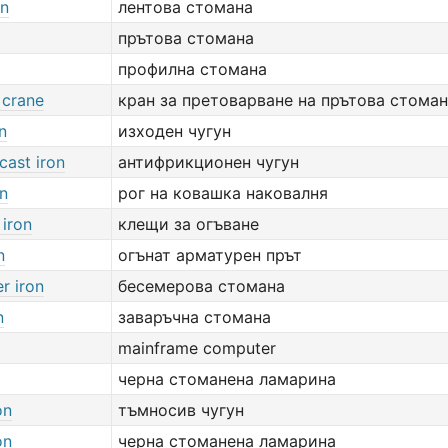
on
лентова стомана
прътова стомана
профилна стомана
 crane
кран за претоварване на прътова стома
n
изходен чугун
cast iron
антифрикционен чугун
on
рог на ковашка наковалня
 iron
клещи за огъване
n
огънат арматурен прът
r iron
бесемерова стомана
n
заваръчна стомана
mainframe computer
черна стоманена ламарина
on
тъмносив чугун
on
черна стоманена ламарина