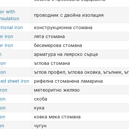
or with
проводник с двойна изолация
nsulation
tional iron
конструкционна стомана
r iron
лята стомана
r iron
бесемерова стомана
n
арматура на леярско сърце
ron
ъглова стомана
ron
ъглов профил, ъглова оковка, ъгълник, ъ
ed sheet iron
рифелна стоманена ламарина
iron
метеоритно желязо
ron
скоба
ron
кука
ron
ковка мека стомана
on
чугун