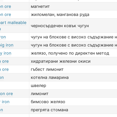
on ore
магнетит
on ore
жиломелан, манганова руда
art malleable
черносърдечен ковък чугун
n
ron
чугун на блокове с високо съдържание 
ig iron
чугун на блокове с високо съдържание 
y iron
желязо, получено по директен метод
n ore
хидратирани железни окиси
n ore
гъбест лимонит
on
котелна ламарина
швелер
ron ore
лимонит
 iron
бимсово желязо
on
прегрята стомана