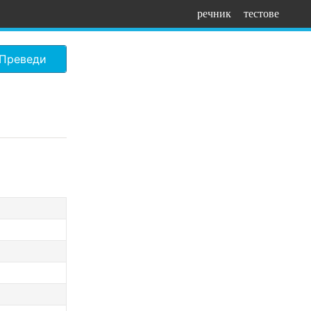
речник
тестове
Преведи