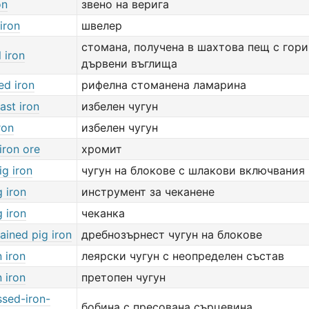
on
звено на верига
iron
швелер
стомана, получена в шахтова пещ с гор
 iron
дървени въглища
ed iron
рифелна стоманена ламарина
cast iron
избелен чугун
ron
избелен чугун
iron ore
хромит
ig iron
чугун на блокове с шлакови включвания
g iron
инструмент за чеканене
g iron
чеканка
ained pig iron
дребнозърнест чугун на блокове
 iron
леярски чугун с неопределен състав
 iron
претопен чугун
sed-iron-
бобина с пресована сърцевина