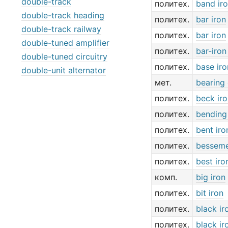
double-track
политех.
band ir
double-track heading
политех.
bar iron
double-track railway
политех.
bar iron
double-tuned amplifier
политех.
bar-iron
double-tuned circuitry
политех.
base iro
double-unit alternator
мет.
bearing 
политех.
beck ir
политех.
bending
политех.
bent iro
политех.
besseme
политех.
best iro
комп.
big iron
политех.
bit iron
политех.
black ir
политех.
black ir