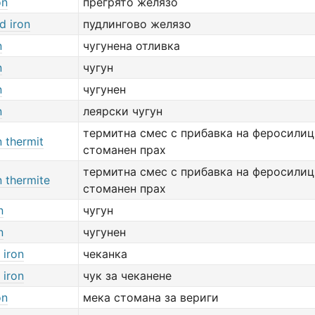
on
прегрято желязо
d iron
пудлингово желязо
n
чугунена отливка
n
чугун
n
чугунен
n
леярски чугун
термитна смес с прибавка на феросилиц
n thermit
стоманен прах
термитна смес с прибавка на феросилиц
n thermite
стоманен прах
n
чугун
n
чугунен
 iron
чеканка
 iron
чук за чеканене
on
мека стомана за вериги