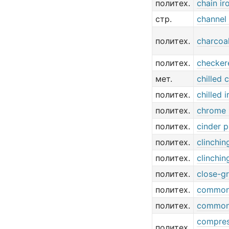
политех.
chain ir
стр.
channel 
политех.
charcoal
политех.
checker
мет.
chilled 
политех.
chilled i
политех.
chrome 
политех.
cinder p
политех.
clinchin
политех.
clinchin
политех.
close-gr
политех.
common
политех.
common
compres
политех.