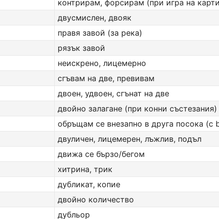
контрирам, форсирам (при игра на карти
двусмислен, двояк
правя завой (за река)
рязък завой
неискрено, лицемерно
сгъвам на две, превивам
двоен, удвоен, сгънат на две
двойно залагане (при конни състезания)
обръщам cе внезапно в друга посока (с 
двуличен, лицемерен, лъжлив, подъл
движа се бързо/бегом
хитрина, трик
дубликат, копие
двойно количество
дубльор