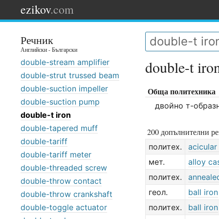
ezikov
.com
Речник
Английски - Български
double-stream amplifier
double-t iro
double-strut trussed beam
double-suction impeller
Обща политехника
double-suction pump
двойно т-образ
double-t iron
double-tapered muff
200 допълнителни ре
double-tariff
политех.
acicular
double-tariff meter
мет.
alloy ca
double-threaded screw
политех.
annealed
double-throw contact
геол.
ball iron
double-throw crankshaft
double-toggle actuator
политех.
ball iron