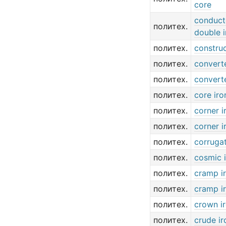
core
conduct
политех.
double i
политех.
construc
политех.
converte
политех.
converte
политех.
core iro
политех.
corner i
политех.
corner i
политех.
corrugat
политех.
cosmic 
политех.
cramp i
политех.
cramp i
политех.
crown i
политех.
crude ir