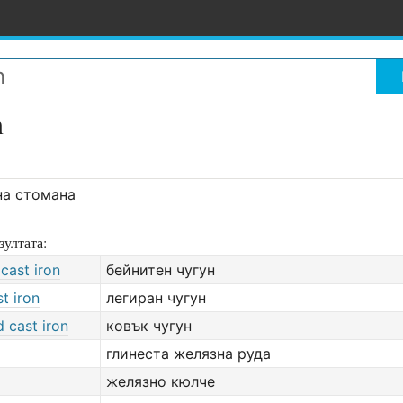
n
на стомана
зултата:
 cast iron
бейнитен чугун
st iron
легиран чугун
 cast iron
ковък чугун
глинеста желязна руда
желязно кюлче