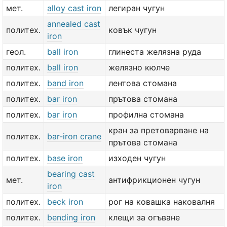
мет.
alloy cast iron
легиран чугун
annealed cast
политех.
ковък чугун
iron
геол.
ball iron
глинеста желязна руда
политех.
ball iron
желязно кюлче
политех.
band iron
лентова стомана
политех.
bar iron
прътова стомана
политех.
bar iron
профилна стомана
кран за претоварване на
политех.
bar-iron crane
прътова стомана
политех.
base iron
изходен чугун
bearing cast
мет.
антифрикционен чугун
iron
политех.
beck iron
рог на ковашка наковалня
политех.
bending iron
клещи за огъване