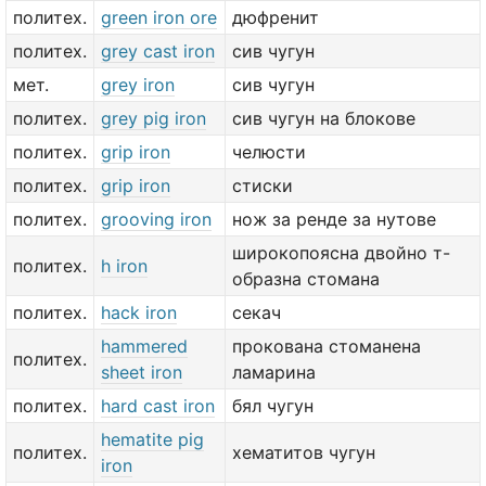
политех.
green iron ore
дюфренит
политех.
grey cast iron
сив чугун
мет.
grey iron
сив чугун
политех.
grey pig iron
сив чугун на блокове
политех.
grip iron
челюсти
политех.
grip iron
стиски
политех.
grooving iron
нож за ренде за нутове
широкопоясна двойно т-
политех.
h iron
образна стомана
политех.
hack iron
секач
hammered
прокована стоманена
политех.
sheet iron
ламарина
политех.
hard cast iron
бял чугун
hematite pig
политех.
хематитов чугун
iron