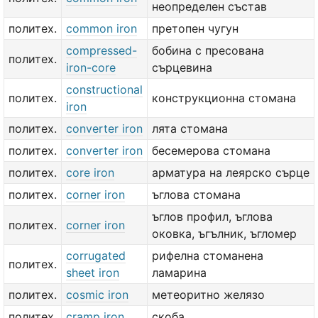
неопределен състав
политех.
common iron
претопен чугун
compressed-
бобина с пресована
политех.
iron-core
сърцевина
constructional
политех.
конструкционна стомана
iron
политех.
converter iron
лята стомана
политех.
converter iron
бесемерова стомана
политех.
core iron
арматура на леярско сърце
политех.
corner iron
ъглова стомана
ъглов профил, ъглова
политех.
corner iron
оковка, ъгълник, ъгломер
corrugated
рифелна стоманена
политех.
sheet iron
ламарина
политех.
cosmic iron
метеоритно желязо
политех.
cramp iron
скоба