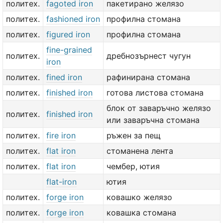
политех.
fagoted iron
пакетирано желязо
политех.
fashioned iron
профилна стомана
политех.
figured iron
профилна стомана
fine-grained
политех.
дребнозърнест чугун
iron
политех.
fined iron
рафинирана стомана
политех.
finished iron
готова листова стомана
блок от заваръчно желязо
политех.
finished iron
или заваръчна стомана
политех.
fire iron
ръжен за пещ
политех.
flat iron
стоманена лента
политех.
flat iron
чембер, ютия
flat-iron
ютия
политех.
forge iron
ковашко желязо
политех.
forge iron
ковашка стомана