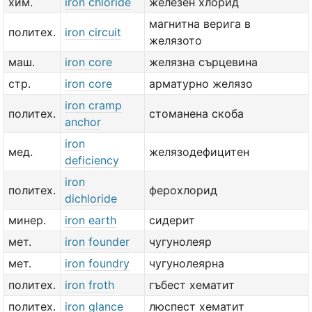
хим.
iron chloride
железен хлорид
магнитна верига в
политех.
iron circuit
желязото
маш.
iron core
желязна сърцевина
стр.
iron core
арматурно желязо
iron cramp
политех.
стоманена скоба
anchor
iron
мед.
желязодефицитен
deficiency
iron
политех.
ферохлорид
dichloride
минер.
iron earth
сидерит
мет.
iron founder
чугунолеяр
мет.
iron foundry
чугунолеярна
политех.
iron froth
гъбест хематит
политех.
iron glance
люспест хематит