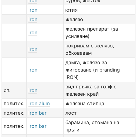
iron
суров, жесток
iron
ютия
iron
желязо
железен препарат (за
iron
усилване)
покривам с желязо,
iron
обковавам
дамга, желязо за
iron
жигосване (и branding
IRON)
вид пръчка за голф с
сп.
iron
железен край
политех.
iron alum
желязна стипца
политех.
iron bar
лост
барамина, стомана на
политех.
iron bar
пръти