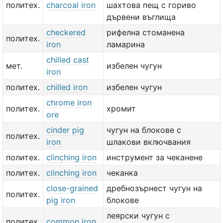
политех.
charcoal iron
шахтова пещ с гориво
дървени въглища
checkered
рифелна стоманена
политех.
iron
ламарина
chilled cast
мет.
избелен чугун
iron
политех.
chilled iron
избелен чугун
chrome iron
политех.
хромит
ore
cinder pig
чугун на блокове с
политех.
iron
шлакови включвания
политех.
clinching iron
инструмент за чеканене
политех.
clinching iron
чеканка
close-grained
дребнозърнест чугун на
политех.
pig iron
блокове
леярски чугун с
политех.
common iron