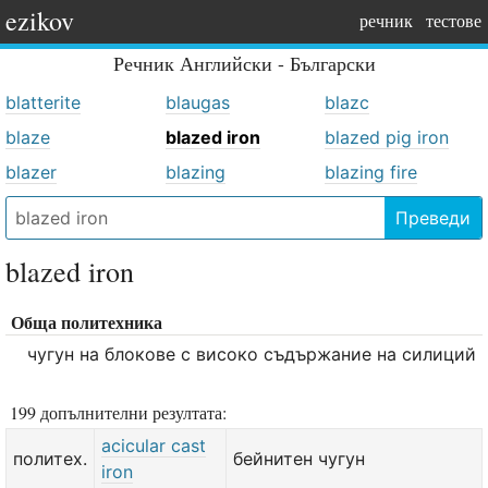
ezikov
речник
тестове
Речник
Английски - Български
blatterite
blaugas
blazc
blaze
blazed iron
blazed pig iron
blazer
blazing
blazing fire
Преведи
blazed iron
Обща политехника
чугун на блокове с високо съдържание на силиций
199 допълнителни резултата:
acicular cast
политех.
бейнитен чугун
iron