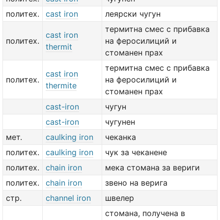
политех.
cast iron
леярски чугун
термитна смес с прибавка
cast iron
политех.
на феросилиций и
thermit
стоманен прах
термитна смес с прибавка
cast iron
политех.
на феросилиций и
thermite
стоманен прах
cast-iron
чугун
cast-iron
чугунен
мет.
caulking iron
чеканка
политех.
caulking iron
чук за чеканене
политех.
chain iron
мека стомана за вериги
политех.
chain iron
звено на верига
стр.
channel iron
швелер
стомана, получена в