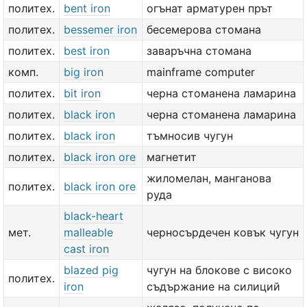
политех.
bent iron
огънат арматурен прът
политех.
bessemer iron
бесемерова стомана
политех.
best iron
заваръчна стомана
комп.
big iron
mainframe computer
политех.
bit iron
черна стоманена ламарина
политех.
black iron
черна стоманена ламарина
политех.
black iron
тъмносив чугун
политех.
black iron ore
магнетит
жиломелан, манганова
политех.
black iron ore
руда
black-heart
мет.
malleable
черносърдечен ковък чугун
cast iron
blazed pig
чугун на блокове с високо
политех.
iron
съдържание на силиций