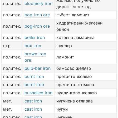
желязо, получено по
политех.
bloomery iron
директен метод
политех.
bog-iron ore
гъбест лимонит
хидратирани железни
политех.
bog-iron ore
окиси
политех.
boiler iron
котелна ламарина
стр.
box iron
швелер
brown iron
политех.
лимонит
ore
политех.
bulb-bar iron
бимсово желязо
политех.
burnt iron
прегрято желязо
политех.
burnt iron
прегрята стомана
политех.
bushelled iron
пудлингово желязо
мет.
cast iron
чугунена отливка
мет.
cast iron
чугун
политех.
cast iron
чугунен