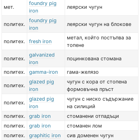
foundry pig
мет.
леярски чугун
iron
foundry pig
политех.
леярски чугун на блокове
iron
метал, който постъпва за
политех.
fresh iron
топене
galvanized
политех.
поцинкована стомана
iron
политех.
gamma-iron
гама-желязо
glazed pig
чугун с кора от стопена
политех.
iron
формовъчна пръст
glazed pig
чугун с ниско съдържание
политех.
iron
на силиций
политех.
grab iron
стоманени отпадъци
политех.
grab iron
стоманен лом
политех.
graphitic iron
сив доменен чугун