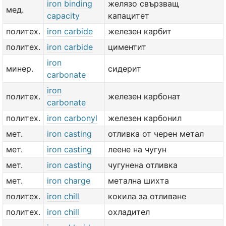
iron binding
желязо свързващ
мед.
capacity
капацитет
политех.
iron carbide
железен карбит
политех.
iron carbide
циментит
iron
минер.
сидерит
carbonate
iron
политех.
железен карбонат
carbonate
политех.
iron carbonyl
железен карбонил
мет.
iron casting
отливка от черен метал
мет.
iron casting
леене на чугун
мет.
iron casting
чугунена отливка
мет.
iron charge
метална шихта
политех.
iron chill
кокила за отливане
политех.
iron chill
охладител