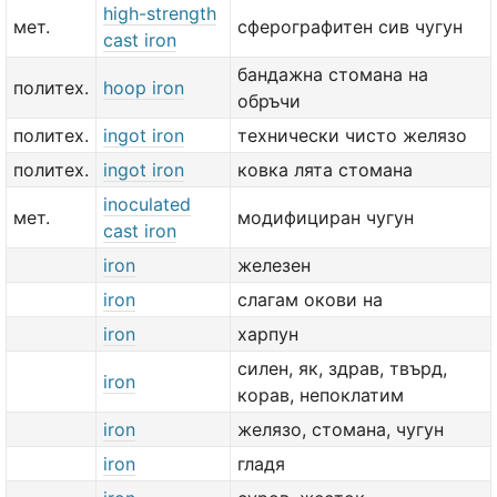
high-strength
мет.
сферографитен сив чугун
cast iron
бандажна стомана на
политех.
hoop iron
обръчи
политех.
ingot iron
технически чисто желязо
политех.
ingot iron
ковка лята стомана
inoculated
мет.
модифициран чугун
cast iron
iron
железен
iron
слагам окови на
iron
харпун
силен, як, здрав, твърд,
iron
корав, непоклатим
iron
желязо, стомана, чугун
iron
гладя