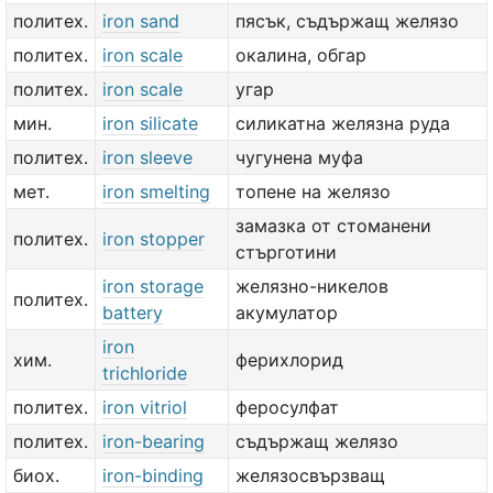
политех.
iron sand
пясък, съдържащ желязо
политех.
iron scale
окалина, обгар
политех.
iron scale
угар
мин.
iron silicate
силикатна желязна руда
политех.
iron sleeve
чугунена муфа
мет.
iron smelting
топене на желязо
замазка от стоманени
политех.
iron stopper
стърготини
iron storage
желязно-никелов
политех.
battery
акумулатор
iron
хим.
ферихлорид
trichloride
политех.
iron vitriol
феросулфат
политех.
iron-bearing
съдържащ желязо
биох.
iron-binding
желязосвързващ