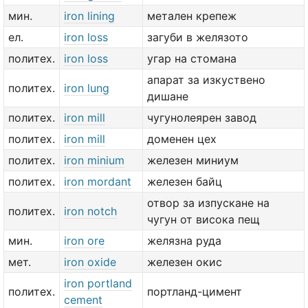
мин.
iron lining
метален крепеж
ел.
iron loss
загуби в желязото
политех.
iron loss
угар на стомана
апарат за изкуствено
политех.
iron lung
дишане
политех.
iron mill
чугунолеярен завод
политех.
iron mill
доменен цех
политех.
iron minium
железен миниум
политех.
iron mordant
железен байц
отвор за изпускане на
политех.
iron notch
чугун от висока пещ
мин.
iron ore
желязна руда
мет.
iron oxide
железен окис
iron portland
политех.
портланд-цимент
cement