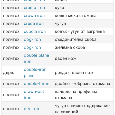
политех.
cramp iron
кука
политех.
crown iron
ковка мека стомана
политех.
crude iron
чугун
политех.
cupola iron
ковък чугун от вагрянка
политех.
dog-iron
съединителна скоба
политех.
dog-iron
желязна скоба
double plane
политех.
двоен нож
iron
double-iron
дърв.
ренде с двоен нож
plane
политех.
double-t iron
двойно т-образна стомана
drawn-out
валцована профилна
политех.
iron
стомана
чугун с ниско съдържание
политех.
dry iron
на силиций