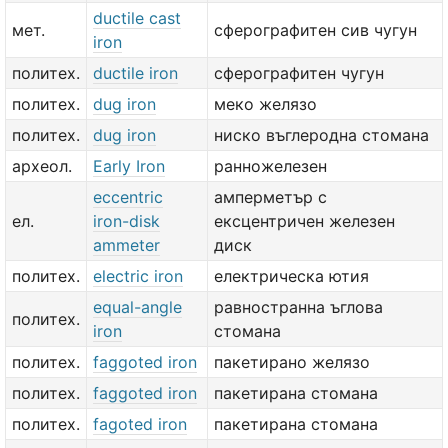
ductile cast
мет.
сферографитен сив чугун
iron
политех.
ductile iron
сферографитен чугун
политех.
dug iron
меко желязо
политех.
dug iron
ниско въглеродна стомана
археол.
Early Iron
ранножелезен
eccentric
амперметър с
ел.
iron-disk
ексцентричен железен
ammeter
диск
политех.
electric iron
електрическа ютия
equal-angle
равностранна ъглова
политех.
iron
стомана
политех.
faggoted iron
пакетирано желязо
политех.
faggoted iron
пакетирана стомана
политех.
fagoted iron
пакетирана стомана