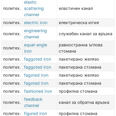
elastic
политех.
scattering
еластичен канал
channel
политех.
electric iron
електрическа ютия
engineering
политех.
служебен канал за връзка
channel
equal-angle
равностранна ъглова
политех.
iron
стомана
политех.
faggoted iron
пакетирано желязо
политех.
faggoted iron
пакетирана стомана
политех.
fagoted iron
пакетирано желязо
политех.
fagoted iron
пакетирана стомана
политех.
fashioned iron
профилна стомана
feedback
политех.
канал за обратна връзка
channel
политех.
figured iron
профилна стомана