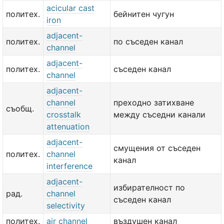
acicular cast
политех.
бейнитен чугун
iron
adjacent-
политех.
по съседен канал
channel
adjacent-
политех.
съседен канал
channel
adjacent-
channel
преходно затихване
съобщ.
crosstalk
между съседни канали
attenuation
adjacent-
смущения от съседен
политех.
channel
канал
interference
adjacent-
избирателност по
рад.
channel
съседен канал
selectivity
политех.
air channel
въздушен канал