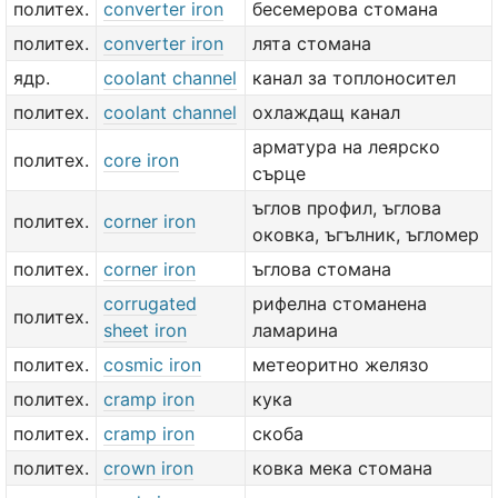
политех.
converter iron
бесемерова стомана
политех.
converter iron
лята стомана
ядр.
coolant channel
канал за топлоносител
политех.
coolant channel
охлаждащ канал
арматура на леярско
политех.
core iron
сърце
ъглов профил, ъглова
политех.
corner iron
оковка, ъгълник, ъгломер
политех.
corner iron
ъглова стомана
corrugated
рифелна стоманена
политех.
sheet iron
ламарина
политех.
cosmic iron
метеоритно желязо
политех.
cramp iron
кука
политех.
cramp iron
скоба
политех.
crown iron
ковка мека стомана