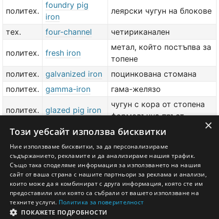
foundry pig
политех.
леярски чугун на блокове
iron
тех.
four-channel
четириканален
метал, който постъпва за
политех.
fresh iron
топене
политех.
galvanized iron
поцинкована стомана
политех.
gamma-iron
гама-желязо
чугун с кора от стопена
политех.
glazed pig iron
формовъчна пръст
×
Този уебсайт използва бисквитки
чугун с ниско
политех.
glazed pig iron
съдържание на силиций
Ние използваме бисквитки, за да персонализираме
съдържанието, рекламите и да анализираме нашия трафик.
политех.
grab iron
стоманени отпадъци
Също така споделяме информация за използването на нашия
сайт от ваша страна с нашите партньори за реклама и анализи,
добави значение или превод
тук
които може да я комбинират с друга информация, която сте им
предоставили или която са събрали от вашето използване на
техните услуги.
Политика за поверителност
ПОКАЖЕТЕ ПОДРОБНОСТИ