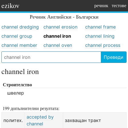
ezikov
речник
тестове
Речник
Английски - Български
channel dredging
channel erosion
channel frame
channel group
channel iron
channel lining
channel member
channel oven
channel process
Преведи
channel iron
Строителство
швелер
199 допълнителни резултата:
accepted by
политех.
захващан тракт
channel