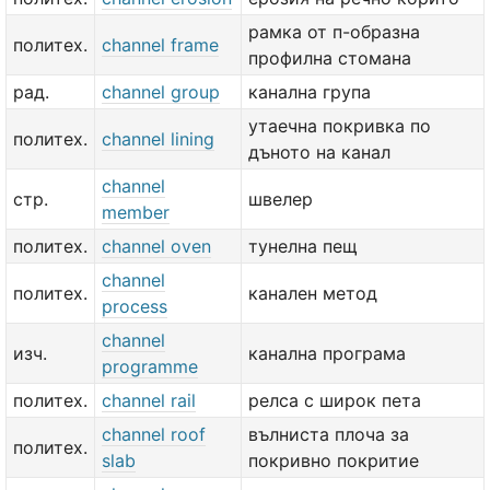
рамка от п-образна
политех.
channel frame
профилна стомана
рад.
channel group
канална група
утаечна покривка по
политех.
channel lining
дъното на канал
channel
стр.
швелер
member
политех.
channel oven
тунелна пещ
channel
политех.
канален метод
process
channel
изч.
канална програма
programme
политех.
channel rail
релса с широк пета
channel roof
вълниста плоча за
политех.
slab
покривно покритие