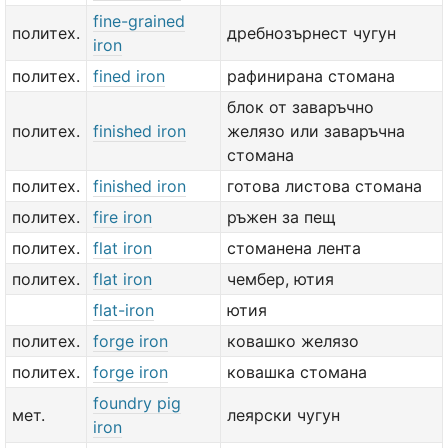
fine-grained
политех.
дребнозърнест чугун
iron
политех.
fined iron
рафинирана стомана
блок от заваръчно
политех.
finished iron
желязо или заваръчна
стомана
политех.
finished iron
готова листова стомана
политех.
fire iron
ръжен за пещ
политех.
flat iron
стоманена лента
политех.
flat iron
чембер, ютия
flat-iron
ютия
политех.
forge iron
ковашко желязо
политех.
forge iron
ковашка стомана
foundry pig
мет.
леярски чугун
iron