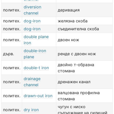
diversion
политех.
деривация
channel
политех.
dog-iron
желязна скоба
политех.
dog-iron
съединителна скоба
double plane
политех.
двоен нож
iron
double-iron
дърв.
ренде с двоен нож
plane
двойно т-образна
политех.
double-t iron
стомана
drainage
политех.
дренажен канал
channel
валцована профилна
политех.
drawn-out iron
стомана
чугун с ниско
политех.
dry iron
съдържание на силиций