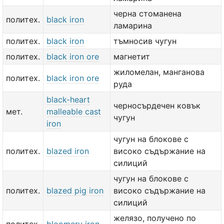
черна стоманена
политех.
black iron
ламарина
политех.
black iron
тъмносив чугун
политех.
black iron ore
магнетит
жиломелан, манганова
политех.
black iron ore
руда
black-heart
черносърдечен ковък
мет.
malleable cast
чугун
iron
чугун на блокове с
политех.
blazed iron
високо съдържание на
силиций
чугун на блокове с
политех.
blazed pig iron
високо съдържание на
силиций
желязо, получено по