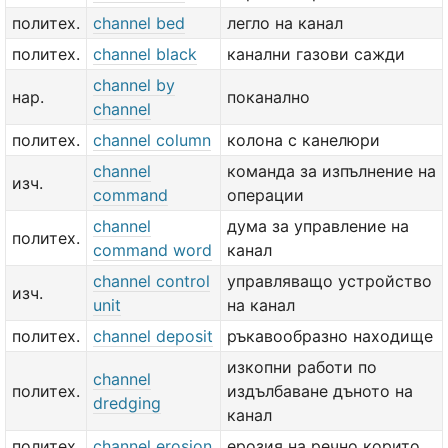
политех.
channel bed
легло на канал
политех.
channel black
канални газови сажди
channel by
нар.
поканално
channel
политех.
channel column
колона с канелюри
channel
команда за изпълнение на
изч.
command
операции
channel
дума за управление на
политех.
command word
канал
channel control
управляващо устройство
изч.
unit
на канал
политех.
channel deposit
ръкавообразно находище
изкопни работи по
channel
политех.
издълбаване дъното на
dredging
канал
политех.
channel erosion
ерозия на речно корито