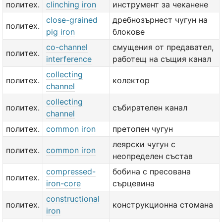
политех.
clinching iron
инструмент за чеканене
close-grained
дребнозърнест чугун на
политех.
pig iron
блокове
co-channel
смущения от предавател,
политех.
interference
работещ на същия канал
collecting
политех.
колектор
channel
collecting
политех.
събирателен канал
channel
политех.
common iron
претопен чугун
леярски чугун с
политех.
common iron
неопределен състав
compressed-
бобина с пресована
политех.
iron-core
сърцевина
constructional
политех.
конструкционна стомана
iron