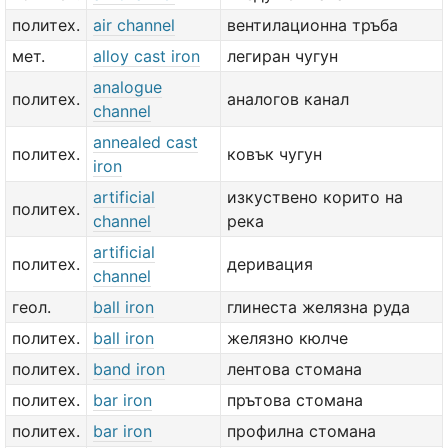
политех.
air channel
вентилационна тръба
мет.
alloy cast iron
легиран чугун
analogue
политех.
аналогов канал
channel
annealed cast
политех.
ковък чугун
iron
artificial
изкуствено корито на
политех.
channel
река
artificial
политех.
деривация
channel
геол.
ball iron
глинеста желязна руда
политех.
ball iron
желязно кюлче
политех.
band iron
лентова стомана
политех.
bar iron
прътова стомана
политех.
bar iron
профилна стомана