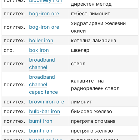
политех.
bloomery iron
директен метод
политех.
bog-iron ore
гъбест лимонит
хидратирани железни
политех.
bog-iron ore
окиси
политех.
boiler iron
котелна ламарина
стр.
box iron
швелер
broadband
политех.
ствол
channel
broadband
капацитет на
политех.
channel
радиорелеен ствол
capacitance
политех.
brown iron ore
лимонит
политех.
bulb-bar iron
бимсово желязо
политех.
burnt iron
прегрята стомана
политех.
burnt iron
прегрято желязо