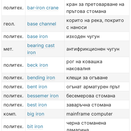
кран за претоварване на
политех.
bar-iron crane
прътова стомана
корито на река, покрито
геол.
base channel
с наноси
политех.
base iron
изходен чугун
bearing cast
мет.
антифрикционен чугун
iron
рог на ковашка
политех.
beck iron
наковалня
политех.
bending iron
клещи за огъване
политех.
bent iron
огънат арматурен прът
политех.
bessemer iron
бесемерова стомана
политех.
best iron
заваръчна стомана
комп.
big iron
mainframe computer
черна стоманена
политех.
bit iron
ламарина