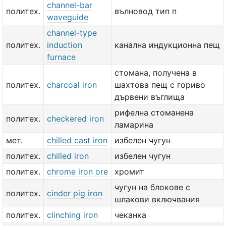
channel-bar
политех.
вълновод тип п
waveguide
channel-type
политех.
induction
канална индукционна пещ
furnace
стомана, получена в
политех.
charcoal iron
шахтова пещ с гориво
дървени въглища
рифелна стоманена
политех.
checkered iron
ламарина
мет.
chilled cast iron
избелен чугун
политех.
chilled iron
избелен чугун
политех.
chrome iron ore
хромит
чугун на блокове с
политех.
cinder pig iron
шлакови включвания
политех.
clinching iron
чеканка