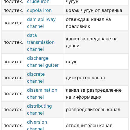
политех.
crude iron
чугун
политех.
cupola iron
ковък чугун от вагрянка
dam spillway
отвеждащ канал на
политех.
channel
преливник
data
канал за предаване на
политех.
transmission
данни
channel
discharge
политех.
олук
channel gutter
discrete
политех.
дискретен канал
channel
dissemination
канал за разпределение
политех.
channel
на информация
distributing
политех.
разпределителен канал
channel
diversion
политех.
отводнителен канал
channel