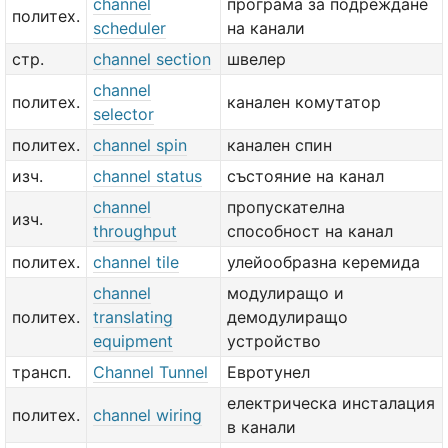
channel
програма за подреждане
политех.
scheduler
на канали
стр.
channel section
швелер
channel
политех.
канален комутатор
selector
политех.
channel spin
канален спин
изч.
channel status
състояние на канал
channel
пропускателна
изч.
throughput
способност на канал
политех.
channel tile
улейообразна керемида
channel
модулиращо и
политех.
translating
демодулиращо
equipment
устройство
трансп.
Channel Tunnel
Евротунел
електрическа инсталация
политех.
channel wiring
в канали