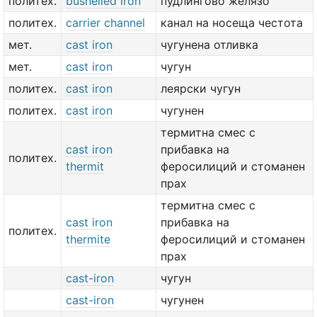
политех.
bushelled iron
пудлингово желязо
политех.
carrier channel
канал на носеща честота
мет.
cast iron
чугунена отливка
мет.
cast iron
чугун
политех.
cast iron
леярски чугун
политех.
cast iron
чугунен
термитна смес с
cast iron
прибавка на
политех.
thermit
феросилиций и стоманен
прах
термитна смес с
cast iron
прибавка на
политех.
thermite
феросилиций и стоманен
прах
cast-iron
чугун
cast-iron
чугунен