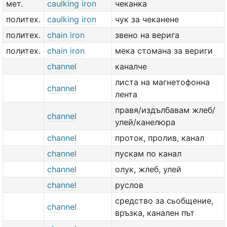
мет.
caulking iron
чеканка
политех.
caulking iron
чук за чеканене
политех.
chain iron
звено на верига
политех.
chain iron
мека стомана за вериги
channel
каналче
листа на магнетофонна
channel
лента
правя/издълбавам жлеб/
channel
улей/канелюра
channel
проток, пролив, канал
channel
пускам по канал
channel
олук, жлеб, улей
channel
руслов
средство за сьобщение,
channel
връзка, канален път