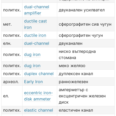
dual-channel
политех.
двуканален усилвател
amplifier
ductile cast
мет.
сферографитен сив чугун
iron
политех.
ductile iron
сферографитен чугун
елн.
duel-channel
двуканален
ниско въглеродна
политех.
dug iron
стомана
политех.
dug iron
меко желязо
политех.
duplex channel
дуплексен канал
археол.
Early Iron
ранножелезен
амперметър с
eccentric iron-
ел.
ексцентричен железен
disk ammeter
диск
политех.
elastic channel
еластичен канал