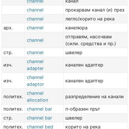
channel
канал
channel
прокарвам канал (и) през
channel
легло/корито на река
арх.
channel
канелюра
отправям, насочвам
channel
(сили. средства и пр.)
стр.
channel
швелер
channel
изч.
канален адаптер
adapter
channel
изч.
канален адаптер
adaptor
channel
политех.
разпределение на канали
allocation
политех.
channel bar
п-образен прът
стр.
channel bar
швелер
политех.
channel bed
корито на река