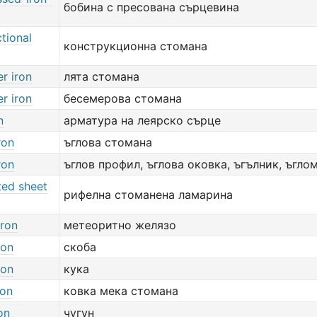
бобина с пресована сърцевина
tional
конструкционна стомана
r iron
лята стомана
r iron
бесемерова стомана
n
арматура на леярско сърце
ron
ъглова стомана
ron
ъглов профил, ъглова оковка, ъгълник, ъгло
ted sheet
рифелна стоманена ламарина
iron
метеоритно желязо
ron
скоба
ron
кука
ron
ковка мека стомана
on
чугун