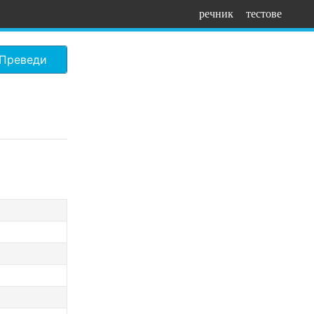
речник
тестове
Преведи