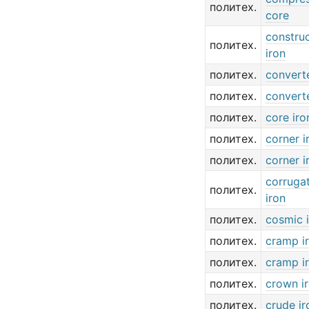
политех.
core
construc
политех.
iron
политех.
converte
политех.
converte
политех.
core iro
политех.
corner i
политех.
corner i
corruga
политех.
iron
политех.
cosmic 
политех.
cramp i
политех.
cramp i
политех.
crown i
политех.
crude ir