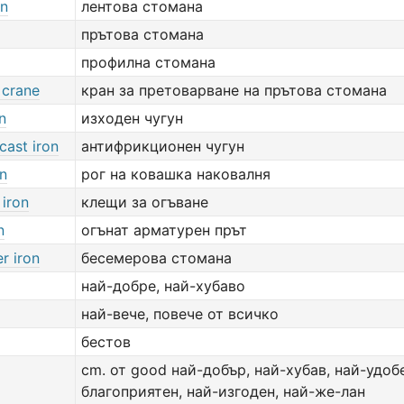
on
лентова стомана
прътова стомана
профилна стомана
 crane
кран за претоварване на прътова стомана
n
изходен чугун
cast iron
антифрикционен чугун
on
рог на ковашка наковалня
 iron
клещи за огъване
n
огънат арматурен прът
r iron
бесемерова стомана
най-добре, най-хубаво
най-вече, повече от всичко
бестов
cm. от good най-добър, най-хубав, най-удобе
благоприятен, най-изгоден, най-же-лан