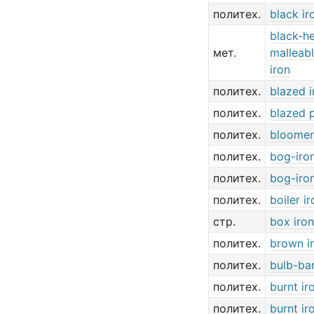
политех.
black ir
black-h
мет.
malleabl
iron
политех.
blazed i
политех.
blazed p
политех.
bloomer
политех.
bog-iro
политех.
bog-iro
политех.
boiler ir
стр.
box iron
политех.
brown i
политех.
bulb-bar
политех.
burnt ir
политех.
burnt ir