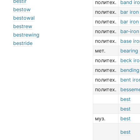
bestir
политех.
band ir
bestow
политех.
bar iron
bestowal
политех.
bar iron
bestrew
политех.
bar-iron
bestrewing
политех.
base iro
bestride
мет.
bearing 
политех.
beck ir
политех.
bending
политех.
bent iro
политех.
besseme
best
best
муз.
best
best