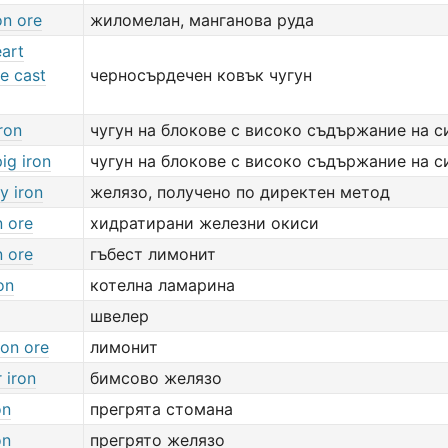
on ore
жиломелан, манганова руда
eart
e cast
черносърдечен ковък чугун
ron
чугун на блокове с високо съдържание на 
ig iron
чугун на блокове с високо съдържание на 
y iron
желязо, получено по директен метод
n ore
хидратирани железни окиси
n ore
гъбест лимонит
on
котелна ламарина
швелер
ron ore
лимонит
 iron
бимсово желязо
on
прегрята стомана
on
прегрято желязо