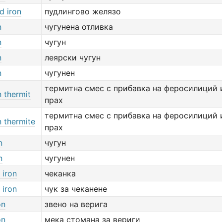
d iron
пудлингово желязо
n
чугунена отливка
n
чугун
n
леярски чугун
n
чугунен
термитна смес с прибавка на феросилиций 
n thermit
прах
термитна смес с прибавка на феросилиций 
n thermite
прах
n
чугун
n
чугунен
 iron
чеканка
 iron
чук за чеканене
on
звено на верига
on
мека стомана за вериги