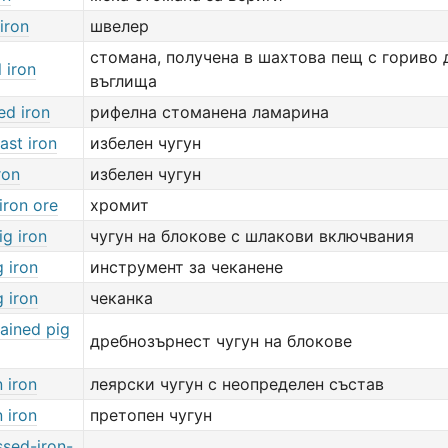
iron
швелер
стомана, получена в шахтова пещ с гориво
 iron
въглища
ed iron
рифелна стоманена ламарина
cast iron
избелен чугун
ron
избелен чугун
iron ore
хромит
ig iron
чугун на блокове с шлакови включвания
g iron
инструмент за чеканене
g iron
чеканка
ained pig
дребнозърнест чугун на блокове
 iron
леярски чугун с неопределен състав
 iron
претопен чугун
sed-iron-