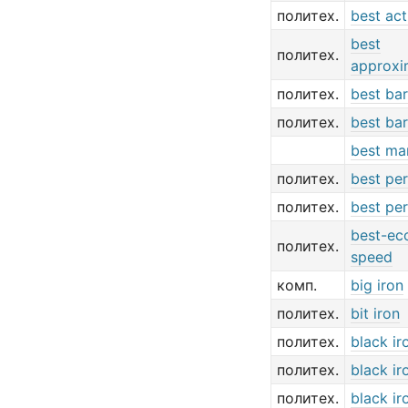
политех.
best act
best
политех.
approxi
политех.
best bar
политех.
best bar
best ma
политех.
best pe
политех.
best pe
best-e
политех.
speed
комп.
big iron
политех.
bit iron
политех.
black ir
политех.
black ir
политех.
black ir