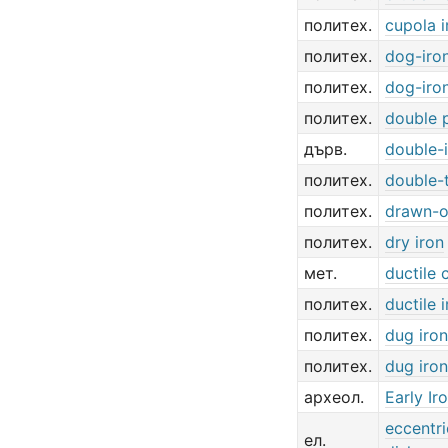
политех.
cupola i
политех.
dog-iro
политех.
dog-iro
политех.
double p
дърв.
double-
политех.
double-t
политех.
drawn-o
политех.
dry iron
мет.
ductile 
политех.
ductile 
политех.
dug iron
политех.
dug iron
археол.
Early Ir
eccentri
ел.