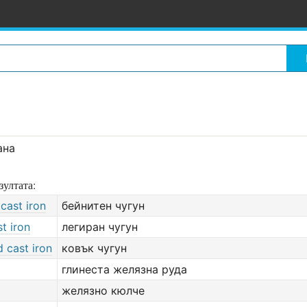
ана
зултата:
 cast iron
бейнитен чугун
st iron
легиран чугун
 cast iron
ковък чугун
глинеста желязна руда
желязно кюлче