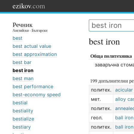
ezikov
.com
Речник
Английски - Български
best
best iron
best actual value
best approximation
Обща политехника
best bar
заваръчна стом
best iron
best man
199 допълнителни ре
best performance
политех.
acicular
best-economy speed
мет.
alloy ca
bestial
политех.
annealed
bestiality
геол.
ball iron
bestialize
bestiary
политех.
ball iron