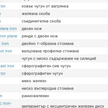
ron
ковък чугун от вагрянка
n
желязна скоба
n
съединителна скоба
lane iron
двоен нож
iron plane
ренде с двоен нож
 iron
двойно т-образна стомана
ut iron
валцована профилна стомана
чугун с ниско съдържание на силиций
cast iron
сферографитен сив чугун
iron
сферографитен чугун
меко желязо
ниско въглеродна стомана
on
ранножелезен
c iron-
амперметър с ексцентричен железен диск