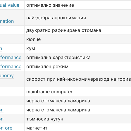
ual value
оптимално значение
най-добра апроксимация
mation
двукратно рафинирана стомана
кюлче
n
кум
rformance
оптимална характеристика
rformance
оптимален режим
conomy
скорост при най-икономичеразход на гори
mainframe computer
черна стоманена ламарина
on
черна стоманена ламарина
on
тъмносив чугун
on ore
магнетит