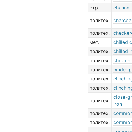
стр.
channel 
политех.
charcoal
политех.
checker
мет.
chilled 
политех.
chilled i
политех.
chrome 
политех.
cinder p
политех.
clinchin
политех.
clinchin
close-gr
политех.
iron
политех.
common
политех.
common
compres