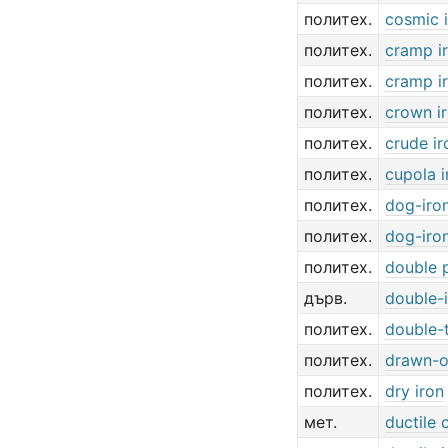
политех.
cosmic 
политех.
cramp i
политех.
cramp i
политех.
crown i
политех.
crude ir
политех.
cupola i
политех.
dog-iro
политех.
dog-iro
политех.
double p
дърв.
double-
политех.
double-t
политех.
drawn-o
политех.
dry iron
мет.
ductile 