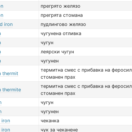
on
прегрято желязо
on
прегрята стомана
d iron
пудлингово желязо
n
чугунена отливка
n
чугун
n
леярски чугун
n
чугунен
термитна смес с прибавка на фероси
n thermit
стоманен прах
термитна смес с прибавка на фероси
n thermite
стоманен прах
n
чугун
n
чугунен
 iron
чеканка
 iron
чук за чеканене