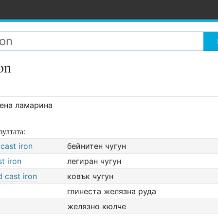
on
ена ламарина
зултата:
 cast iron
бейнитен чугун
st iron
легиран чугун
 cast iron
ковък чугун
глинеста желязна руда
желязно кюлче