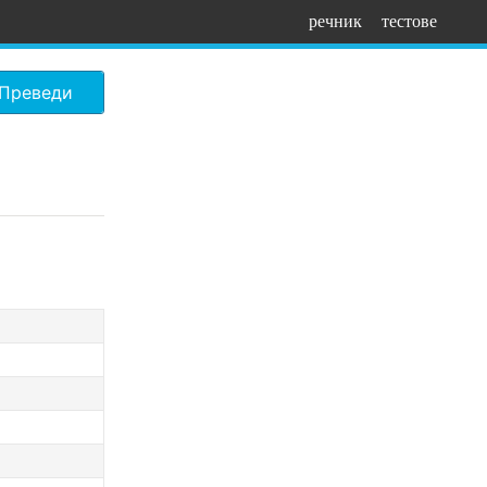
речник
тестове
Преведи