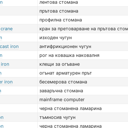
on
лентова стомана
прътова стомана
профилна стомана
 crane
кран за претоварване на прътова сто
n
изходен чугун
cast iron
антифрикционен чугун
on
рог на ковашка наковалня
 iron
клещи за огъване
n
огънат арматурен прът
r iron
бесемерова стомана
n
заваръчна стомана
mainframe computer
черна стоманена ламарина
on
тъмносив чугун
on
черна стоманена ламарина