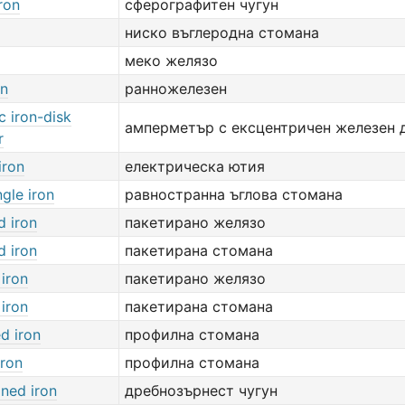
iron
сферографитен чугун
ниско въглеродна стомана
меко желязо
on
ранножелезен
c iron-disk
амперметър с ексцентричен железен 
r
iron
електрическа ютия
gle iron
равностранна ъглова стомана
d iron
пакетирано желязо
d iron
пакетирана стомана
iron
пакетирано желязо
iron
пакетирана стомана
d iron
профилна стомана
iron
профилна стомана
ined iron
дребнозърнест чугун