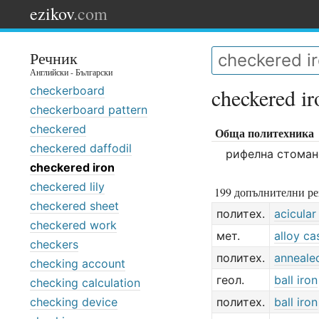
ezikov
.com
Речник
Английски - Български
checkerboard
checkered ir
checkerboard pattern
checkered
Обща политехника
checkered daffodil
рифелна стоман
checkered iron
checkered lily
199 допълнителни ре
checkered sheet
политех.
acicular
checkered work
мет.
alloy ca
checkers
политех.
annealed
checking account
геол.
ball iron
checking calculation
checking device
политех.
ball iron