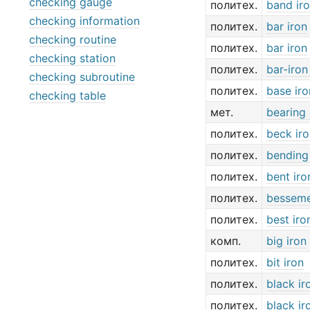
checking gauge
политех.
band ir
checking information
политех.
bar iron
checking routine
политех.
bar iron
checking station
политех.
bar-iron
checking subroutine
политех.
base iro
checking table
мет.
bearing 
политех.
beck ir
политех.
bending
политех.
bent iro
политех.
besseme
политех.
best iro
комп.
big iron
политех.
bit iron
политех.
black ir
политех.
black ir