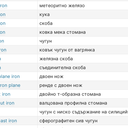
iron
метеоритно желязо
ron
кука
ron
скоба
ron
ковка мека стомана
on
чугун
ron
ковък чугун от вагрянка
n
желязна скоба
n
съединителна скоба
lane iron
двоен нож
iron plane
ренде с двоен нож
 iron
двойно т-образна стомана
ut iron
валцована профилна стомана
чугун с ниско съдържание на силиций
cast iron
сферографитен сив чугун