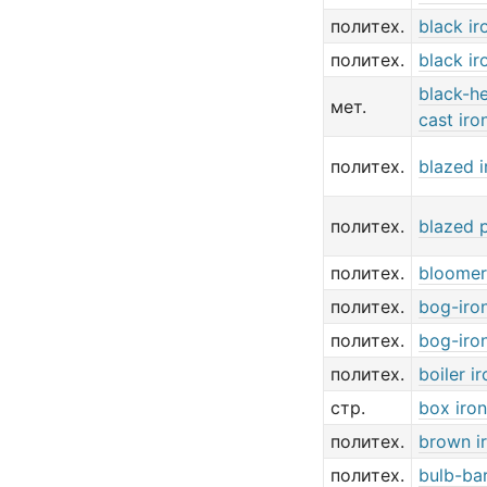
политех.
black ir
политех.
black ir
black-he
мет.
cast iro
политех.
blazed i
политех.
blazed p
политех.
bloomer
политех.
bog-iro
политех.
bog-iro
политех.
boiler ir
стр.
box iron
политех.
brown i
политех.
bulb-bar