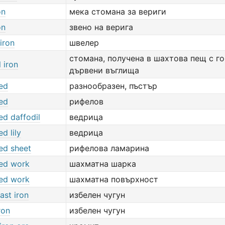
on
мека стомана за вериги
on
звено на верига
iron
швелер
стомана, получена в шахтова пещ с г
 iron
дървени въглища
ed
разнообразен, пъстър
ed
рифелов
ed daffodil
ведрица
d lily
ведрица
ed sheet
рифелова ламарина
ed work
шахматна шарка
ed work
шахматна повърхност
cast iron
избелен чугун
ron
избелен чугун