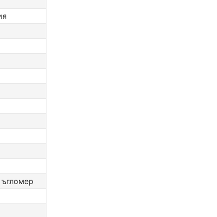
ия
, ъгломер