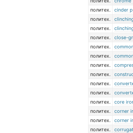
политех.
chrome 
политех.
cinder p
политех.
clinchin
политех.
clinchin
политех.
close-gr
политех.
common
политех.
common
политех.
compres
политех.
construc
политех.
converte
политех.
converte
политех.
core iro
политех.
corner i
политех.
corner i
политех.
corrugat