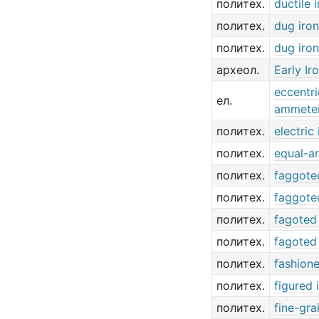
политех.
ductile 
политех.
dug iron
политех.
dug iron
археол.
Early Ir
eccentri
ел.
ammete
политех.
electric 
политех.
equal-an
политех.
faggote
политех.
faggote
политех.
fagoted 
политех.
fagoted 
политех.
fashione
политех.
figured 
политех.
fine-gra