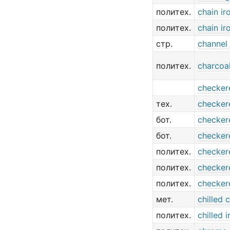
политех.
chain ir
политех.
chain ir
стр.
channel 
политех.
charcoal
checker
тех.
checker
бот.
checker
бот.
checkere
политех.
checker
политех.
checker
политех.
checker
мет.
chilled 
политех.
chilled i