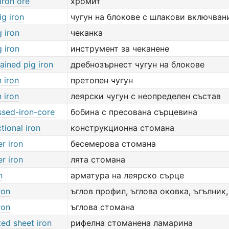
iron ore
хромит
ig iron
чугун на блокове с шлакови включван
g iron
чеканка
g iron
инструмент за чеканене
ained pig iron
дребнозърнест чугун на блокове
 iron
претопен чугун
 iron
леярски чугун с неопределен състав
sed-iron-core
бобина с пресована сърцевина
tional iron
конструкционна стомана
r iron
бесемерова стомана
r iron
лята стомана
n
арматура на леярско сърце
ron
ъглов профил, ъглова оковка, ъгълник
ron
ъглова стомана
ed sheet iron
рифелна стоманена ламарина