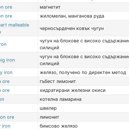
on ore
магнетит
on ore
жиломелан, манганова руда
art malleable
черносърдечен ковък чугун
n
чугун на блокове с високо съдържани
ron
силиций
чугун на блокове с високо съдържани
ig iron
силиций
y iron
желязо, получено по директен метод
n ore
гъбест лимонит
n ore
хидратирани железни окиси
on
котелна ламарина
швелер
ron ore
лимонит
 iron
бимсово желязо