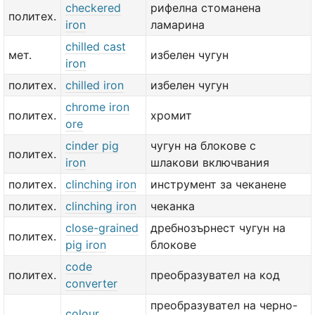
checkered
рифелна стоманена
политех.
iron
ламарина
chilled cast
мет.
избелен чугун
iron
политех.
chilled iron
избелен чугун
chrome iron
политех.
хромит
ore
cinder pig
чугун на блокове с
политех.
iron
шлакови включвания
политех.
clinching iron
инструмент за чеканене
политех.
clinching iron
чеканка
close-grained
дребнозърнест чугун на
политех.
pig iron
блокове
code
политех.
преобразувател на код
converter
преобразувател на черно-
colour