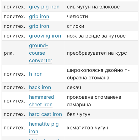
политех.
grey pig iron
сив чугун на блокове
политех.
grip iron
челюсти
политех.
grip iron
стиски
политех.
grooving iron
нож за ренде за нутове
ground-
рлк.
course
преобразувател на курс
converter
широкопоясна двойно т-
политех.
h iron
образна стомана
политех.
hack iron
секач
hammered
прокована стоманена
политех.
sheet iron
ламарина
политех.
hard cast iron
бял чугун
hematite pig
политех.
хематитов чугун
iron