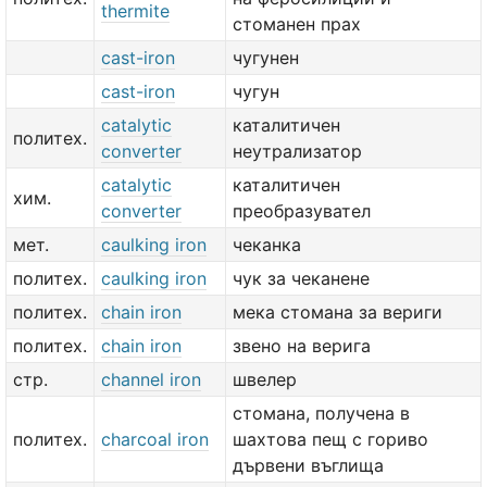
thermite
стоманен прах
cast-iron
чугунен
cast-iron
чугун
catalytic
каталитичен
политех.
converter
неутрализатор
catalytic
каталитичен
хим.
converter
преобразувател
мет.
caulking iron
чеканка
политех.
caulking iron
чук за чеканене
политех.
chain iron
мека стомана за вериги
политех.
chain iron
звено на верига
стр.
channel iron
швелер
стомана, получена в
политех.
charcoal iron
шахтова пещ с гориво
дървени въглища