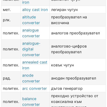
iron
мет.
alloy cast iron
легиран чугун
altitude
преобразувател на
рлк.
converter
височина
analogue
политех.
аналогов преобразувател
converter
analogue-
аналогово-цифров
политех.
digital
преобразувател
converter
annealed cast
политех.
ковък чугун
iron
anode
рад.
аноден преобразувател
converter
политех.
arc converter
дъгов генератор
преходно устройство от
balance
политех.
коаксиална към
converter