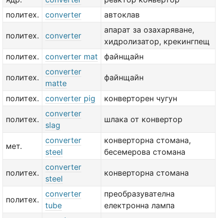
политех.
converter
автоклав
апарат за озахаряване,
политех.
converter
хидролизатор, крекингпещ
политех.
converter mat
файнщайн
converter
политех.
файнщайн
matte
политех.
converter pig
конверторен чугун
converter
политех.
шлака от конвертор
slag
converter
конверторна стомана,
мет.
steel
бесемерова стомана
converter
политех.
конверторна стомана
steel
converter
преобразувателна
политех.
tube
електронна лампа