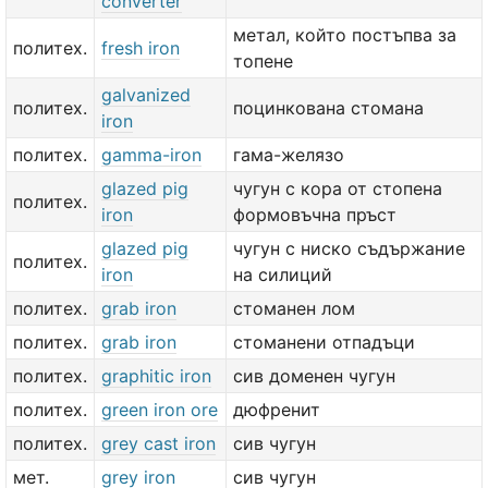
converter
метал, който постъпва за
политех.
fresh iron
топене
galvanized
политех.
поцинкована стомана
iron
политех.
gamma-iron
гама-желязо
glazed pig
чугун с кора от стопена
политех.
iron
формовъчна пръст
glazed pig
чугун с ниско съдържание
политех.
iron
на силиций
политех.
grab iron
стоманен лом
политех.
grab iron
стоманени отпадъци
политех.
graphitic iron
сив доменен чугун
политех.
green iron ore
дюфренит
политех.
grey cast iron
сив чугун
мет.
grey iron
сив чугун