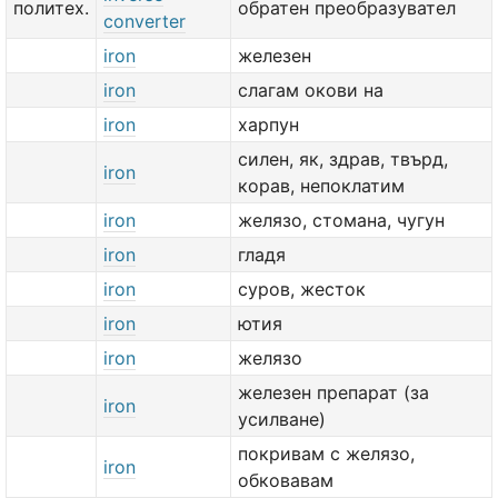
политех.
обратен преобразувател
converter
iron
железен
iron
слагам окови на
iron
харпун
силен, як, здрав, твърд,
iron
корав, непоклатим
iron
желязо, стомана, чугун
iron
гладя
iron
суров, жесток
iron
ютия
iron
желязо
железен препарат (за
iron
усилване)
покривам с желязо,
iron
обковавам