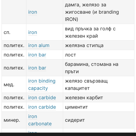
дамга, желязо за
iron
жигосване (и branding
IRON)
вид пръчка за голф с
сп.
iron
железен край
политех.
iron alum
желязна стипца
политех.
iron bar
лост
барамина, стомана на
политех.
iron bar
пръти
iron binding
желязо свързващ
мед.
capacity
капацитет
политех.
iron carbide
железен карбит
политех.
iron carbide
циментит
iron
минер.
сидерит
carbonate
iron