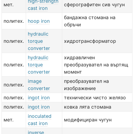
high-strength
мет.
сферографитен сив чугун
cast iron
бандажна стомана на
политех.
hoop iron
обръчи
hydraulic
политех.
torque
хидротрансформатор
converter
hydraulic
хидравличен
политех.
torque
преобразувател на въртящ
converter
момент
image
преобразувател на
политех.
converter
изображение
политех.
ingot iron
технически чисто желязо
политех.
ingot iron
ковка лята стомана
inoculated
мет.
модифициран чугун
cast iron
inverse