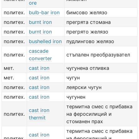
ore
политех.
bulb-bar iron
бимсово желязо
политех.
burnt iron
прегрята стомана
политех.
burnt iron
прегрято желязо
политех.
bushelled iron
пудлингово желязо
cascade
политех.
стъпален преобразувател
converter
мет.
cast iron
чугунена отливка
мет.
cast iron
чугун
политех.
cast iron
леярски чугун
политех.
cast iron
чугунен
термитна смес с прибавка
cast iron
политех.
на феросилиций и
thermit
стоманен прах
термитна смес с прибавка
cast iron
политех.
на феросилиций и