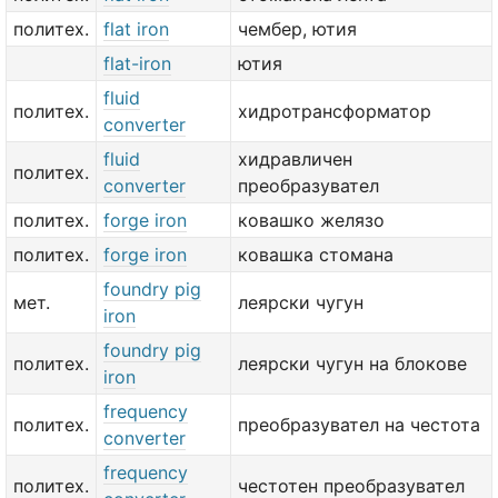
политех.
flat iron
чембер, ютия
flat-iron
ютия
fluid
политех.
хидротрансформатор
converter
fluid
хидравличен
политех.
converter
преобразувател
политех.
forge iron
ковашко желязо
политех.
forge iron
ковашка стомана
foundry pig
мет.
леярски чугун
iron
foundry pig
политех.
леярски чугун на блокове
iron
frequency
политех.
преобразувател на честота
converter
frequency
политех.
честотен преобразувател