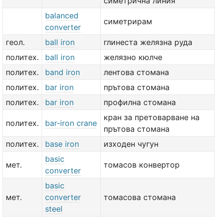
симетрична линия
balanced
симетрирам
converter
геол.
ball iron
глинеста желязна руда
политех.
ball iron
желязно кюлче
политех.
band iron
лентова стомана
политех.
bar iron
прътова стомана
политех.
bar iron
профилна стомана
кран за претоварване на
политех.
bar-iron crane
прътова стомана
политех.
base iron
изходен чугун
basic
мет.
томасов конвертор
converter
basic
мет.
converter
томасова стомана
steel