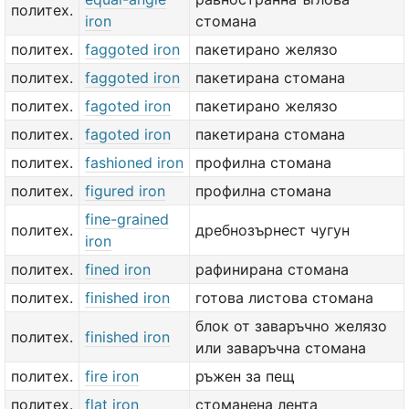
политех.
iron
стомана
политех.
faggoted iron
пакетирано желязо
политех.
faggoted iron
пакетирана стомана
политех.
fagoted iron
пакетирано желязо
политех.
fagoted iron
пакетирана стомана
политех.
fashioned iron
профилна стомана
политех.
figured iron
профилна стомана
fine-grained
политех.
дребнозърнест чугун
iron
политех.
fined iron
рафинирана стомана
политех.
finished iron
готова листова стомана
блок от заваръчно желязо
политех.
finished iron
или заваръчна стомана
политех.
fire iron
ръжен за пещ
политех.
flat iron
стоманена лента