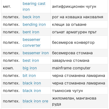
bearing cast
мет.
антифрикционен чугун
iron
политех.
beck iron
рог на ковашка наковалня
политех.
bending iron
клещи за огъване
политех.
bent iron
огънат арматурен прът
bessemer
политех.
бесемеров конвертор
converter
политех.
bessemer iron
бесемерова стомана
политех.
best iron
заваръчна стомана
комп.
big iron
mainframe computer
политех.
bit iron
черна стоманена ламарина
политех.
black iron
черна стоманена ламарина
политех.
black iron
тъмносив чугун
жиломелан, манганова
политех.
black iron ore
руда