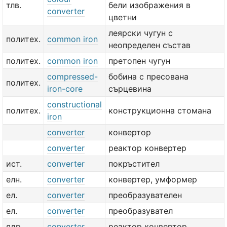
тлв.
бели изображения в
converter
цветни
леярски чугун с
политех.
common iron
неопределен състав
политех.
common iron
претопен чугун
compressed-
бобина с пресована
политех.
iron-core
сърцевина
constructional
политех.
конструкционна стомана
iron
converter
конвертор
converter
реактор конвертер
ист.
converter
покръстител
елн.
converter
конвертер, умформер
ел.
converter
преобразувателен
ел.
converter
преобразувател
ядр.
converter
реактор конвертор