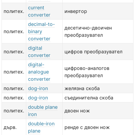
current
политех.
инвертор
converter
decimal-to-
десетично-двоичен
политех.
binary
преобразувател
converter
digital
политех.
цифров преобразувател
converter
digital-
цифрово-аналогов
политех.
analogue
преобразувател
converter
политех.
dog-iron
желязна скоба
политех.
dog-iron
съединителна скоба
double plane
политех.
двоен нож
iron
double-iron
дърв.
ренде с двоен нож
plane