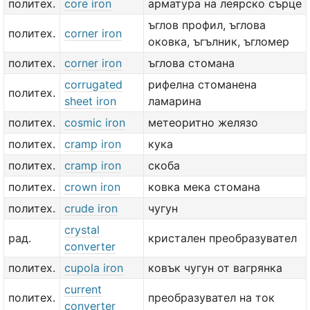
политех.
core iron
арматура на леярско сърце
ъглов профил, ъглова
политех.
corner iron
оковка, ъгълник, ъгломер
политех.
corner iron
ъглова стомана
corrugated
рифелна стоманена
политех.
sheet iron
ламарина
политех.
cosmic iron
метеоритно желязо
политех.
cramp iron
кука
политех.
cramp iron
скоба
политех.
crown iron
ковка мека стомана
политех.
crude iron
чугун
crystal
рад.
кристален преобразувател
converter
политех.
cupola iron
ковък чугун от вагрянка
current
политех.
преобразувател на ток
converter