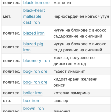
политех.
black iron ore
магнетит
black-heart
мет.
malleable
черносърдечен ковък чугун
cast iron
чугун на блокове с високо
политех.
blazed iron
съдържание на силиций
blazed pig
чугун на блокове с високо
политех.
iron
съдържание на силиций
желязо, получено по
политех.
bloomery iron
директен метод
политех.
bog-iron ore
гъбест лимонит
хидратирани железни
политех.
bog-iron ore
окиси
политех.
boiler iron
котелна ламарина
стр.
box iron
швелер
brown iron
политех.
лимонит