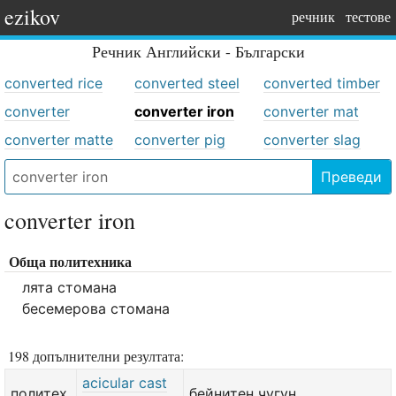
ezikov
речник
тестове
Речник
Английски - Български
converted rice
converted steel
converted timber
converter
converter iron
converter mat
converter matte
converter pig
converter slag
Преведи
converter iron
Обща политехника
лята стомана
бесемерова стомана
198 допълнителни резултата:
acicular cast
политех.
бейнитен чугун