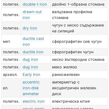
политех.
double-t iron
двойно т-образна стомана
drawn-out
валцована профилна
политех.
iron
стомана
чугун с ниско съдържание
политех.
dry iron
на силиций
ductile cast
мет.
сферографитен сив чугун
iron
политех.
ductile iron
сферографитен чугун
политех.
dug iron
ниско въглеродна стомана
политех.
dug iron
меко желязо
археол.
Early Iron
ранножелезен
eccentric
амперметър с
ел.
iron-disk
ексцентричен железен
ammeter
диск
политех.
electric iron
електрическа ютия
equal-angle
равностранна ъглова