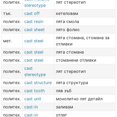
политех.
лят стереотип
stereotype
тък.
cast off
кетеловам
политех.
cast resin
лята смола
политех.
cast sheet
лято фолио
лята стомана, стомана за
мет.
cast steel
отливки
политех.
cast steel
лята стомана
политех.
cast steel
стоманени отливки
cast
политех.
лят стереотип
stereotype
политех.
cast structure
лята структура
политех.
cast tooth
ляв зъб
политех.
cast unit
монолитно лят детайл
политех.
cast-in
заливам
политех.
cast-in
отлят