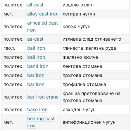
политех.
all-cast
изцяло отлят
мет.
alloy cast iron
легиран чугун
annealed cast
политех.
ковък чугун
iron
политех.
as-cast
итливка след отливането
геол.
ball iron
глинеста желязна руда
политех.
ball iron
желязно кюлче
политех.
band iron
лентова стомана
политех.
bar iron
прътова стомана
политех.
bar iron
профилна стомана
кран за претоварване на
политех.
bar-iron crane
прътова стомана
политех.
base iron
изходен чугун
bearing cast
мет.
антифрикционен чугун
iron