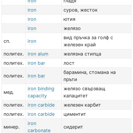
iron
гладя
iron
суров, жесток
iron
ютия
iron
желязо
вид пръчка за голф с
сп.
iron
железен край
политех.
iron alum
желязна стипца
политех.
iron bar
лост
барамина, стомана на
политех.
iron bar
пръти
iron binding
желязо свързващ
мед.
capacity
капацитет
политех.
iron carbide
железен карбит
политех.
iron carbide
циментит
iron
минер.
сидерит
carbonate