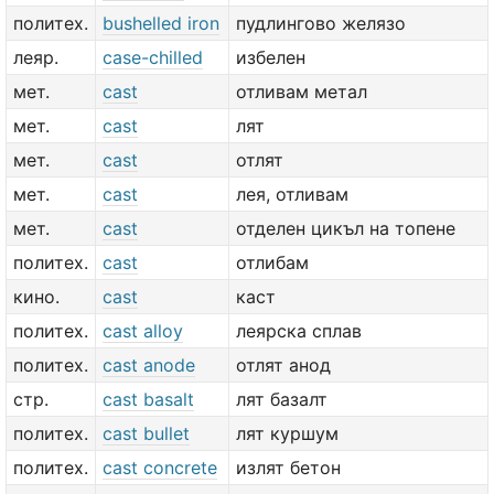
политех.
bushelled iron
пудлингово желязо
леяр.
case-chilled
избелен
мет.
cast
отливам метал
мет.
cast
лят
мет.
cast
отлят
мет.
cast
лея, отливам
мет.
cast
отделен цикъл на топене
политех.
cast
отлибам
кино.
cast
каст
политех.
cast alloy
леярска сплав
политех.
cast anode
отлят анод
стр.
cast basalt
лят базалт
политех.
cast bullet
лят куршум
политех.
cast concrete
излят бетон