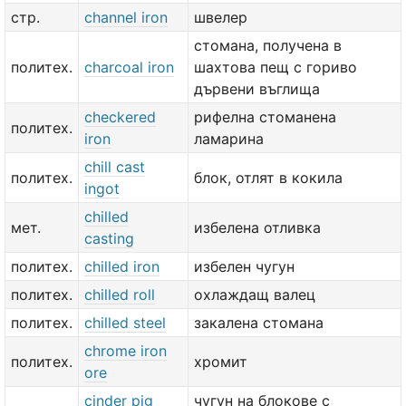
стр.
channel iron
швелер
стомана, получена в
политех.
charcoal iron
шахтова пещ с гориво
дървени въглища
checkered
рифелна стоманена
политех.
iron
ламарина
chill cast
политех.
блок, отлят в кокила
ingot
chilled
мет.
избелена отливка
casting
политех.
chilled iron
избелен чугун
политех.
chilled roll
охлаждащ валец
политех.
chilled steel
закалена стомана
chrome iron
политех.
хромит
ore
cinder pig
чугун на блокове с