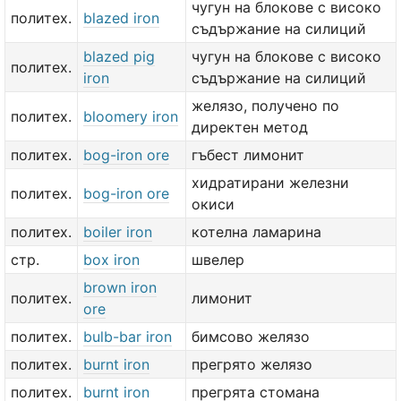
чугун на блокове с високо
политех.
blazed iron
съдържание на силиций
blazed pig
чугун на блокове с високо
политех.
iron
съдържание на силиций
желязо, получено по
политех.
bloomery iron
директен метод
политех.
bog-iron ore
гъбест лимонит
хидратирани железни
политех.
bog-iron ore
окиси
политех.
boiler iron
котелна ламарина
стр.
box iron
швелер
brown iron
политех.
лимонит
ore
политех.
bulb-bar iron
бимсово желязо
политех.
burnt iron
прегрято желязо
политех.
burnt iron
прегрята стомана