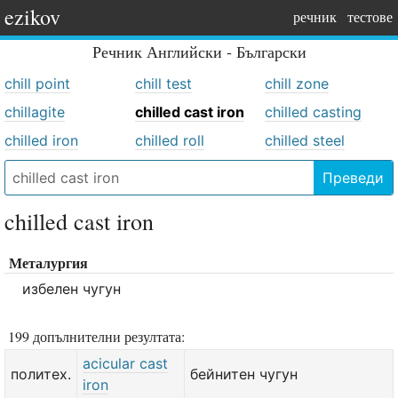
ezikov
речник
тестове
Речник
Английски - Български
chill point
chill test
chill zone
chillagite
chilled cast iron
chilled casting
chilled iron
chilled roll
chilled steel
Преведи
chilled cast iron
Металургия
избелен чугун
199 допълнителни резултата:
acicular cast
политех.
бейнитен чугун
iron