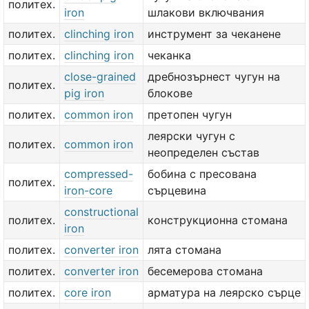
политех.
iron
шлакови включвания
политех.
clinching iron
инструмент за чеканене
политех.
clinching iron
чеканка
close-grained
дребнозърнест чугун на
политех.
pig iron
блокове
политех.
common iron
претопен чугун
леярски чугун с
политех.
common iron
неопределен състав
compressed-
бобина с пресована
политех.
iron-core
сърцевина
constructional
политех.
конструкционна стомана
iron
политех.
converter iron
лята стомана
политех.
converter iron
бесемерова стомана
политех.
core iron
арматура на леярско сърце