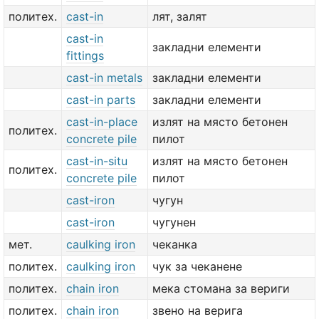
политех.
cast-in
лят, залят
cast-in
закладни елементи
fittings
cast-in metals
закладни елементи
cast-in parts
закладни елементи
cast-in-place
излят на място бетонен
политех.
concrete pile
пилот
cast-in-situ
излят на място бетонен
политех.
concrete pile
пилот
cast-iron
чугун
cast-iron
чугунен
мет.
caulking iron
чеканка
политех.
caulking iron
чук за чеканене
политех.
chain iron
мека стомана за вериги
политех.
chain iron
звено на верига