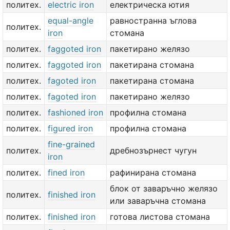
политех.
electric iron
електрическа ютия
equal-angle
равностранна ъглова
политех.
iron
стомана
политех.
faggoted iron
пакетирано желязо
политех.
faggoted iron
пакетирана стомана
политех.
fagoted iron
пакетирана стомана
политех.
fagoted iron
пакетирано желязо
политех.
fashioned iron
профилна стомана
политех.
figured iron
профилна стомана
fine-grained
политех.
дребнозърнест чугун
iron
политех.
fined iron
рафинирана стомана
блок от заваръчно желязо
политех.
finished iron
или заваръчна стомана
политех.
finished iron
готова листова стомана