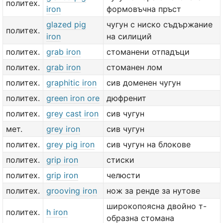
политех.
iron
формовъчна пръст
glazed pig
чугун с ниско съдържание
политех.
iron
на силиций
политех.
grab iron
стоманени отпадъци
политех.
grab iron
стоманен лом
политех.
graphitic iron
сив доменен чугун
политех.
green iron ore
дюфренит
политех.
grey cast iron
сив чугун
мет.
grey iron
сив чугун
политех.
grey pig iron
сив чугун на блокове
политех.
grip iron
стиски
политех.
grip iron
челюсти
политех.
grooving iron
нож за ренде за нутове
широкопоясна двойно т-
политех.
h iron
образна стомана