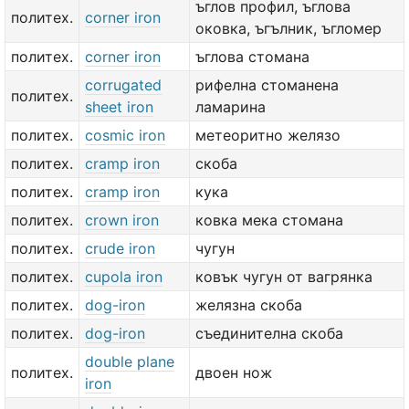
ъглов профил, ъглова
политех.
corner iron
оковка, ъгълник, ъгломер
политех.
corner iron
ъглова стомана
corrugated
рифелна стоманена
политех.
sheet iron
ламарина
политех.
cosmic iron
метеоритно желязо
политех.
cramp iron
скоба
политех.
cramp iron
кука
политех.
crown iron
ковка мека стомана
политех.
crude iron
чугун
политех.
cupola iron
ковък чугун от вагрянка
политех.
dog-iron
желязна скоба
политех.
dog-iron
съединителна скоба
double plane
политех.
двоен нож
iron