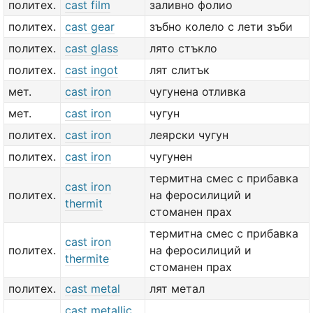
политех.
cast film
заливно фолио
политех.
cast gear
зъбно колело с лети зъби
политех.
cast glass
лято стъкло
политех.
cast ingot
лят слитък
мет.
cast iron
чугунена отливка
мет.
cast iron
чугун
политех.
cast iron
леярски чугун
политех.
cast iron
чугунен
термитна смес с прибавка
cast iron
политех.
на феросилиций и
thermit
стоманен прах
термитна смес с прибавка
cast iron
политех.
на феросилиций и
thermite
стоманен прах
политех.
cast metal
лят метал
cast metallic