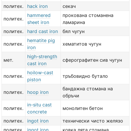
политех.
hack iron
секач
hammered
прокована стоманена
политех.
sheet iron
ламарина
политех.
hard cast iron
бял чугун
hematite pig
политех.
хематитов чугун
iron
high-strength
мет.
сферографитен сив чугун
cast iron
hoilow-cast
политех.
тръбовидно бутало
piston
бандажна стомана на
политех.
hoop iron
обръчи
in-situ cast
политех.
монолитен бетон
concrete
политех.
ingot iron
технически чисто желязо
политех.
ingot iron
ковка лята стомана