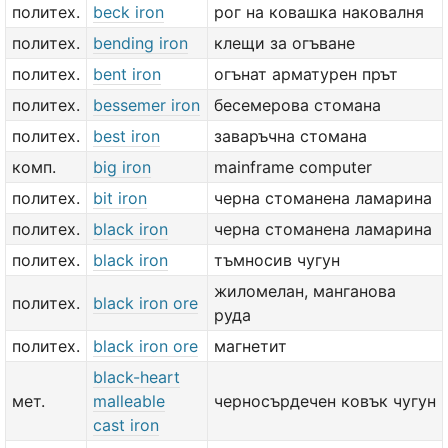
политех.
beck iron
рог на ковашка наковалня
политех.
bending iron
клещи за огъване
политех.
bent iron
огънат арматурен прът
политех.
bessemer iron
бесемерова стомана
политех.
best iron
заваръчна стомана
комп.
big iron
mainframe computer
политех.
bit iron
черна стоманена ламарина
политех.
black iron
черна стоманена ламарина
политех.
black iron
тъмносив чугун
жиломелан, манганова
политех.
black iron ore
руда
политех.
black iron ore
магнетит
black-heart
мет.
malleable
черносърдечен ковък чугун
cast iron