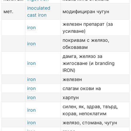
inoculated
мет.
модифициран чугун
cast iron
железен препарат (за
iron
усилване)
покривам с желязо,
iron
обковавам
дамга, желязо за
iron
жигосване (и branding
IRON)
iron
железен
iron
слагам окови на
iron
харпун
силен, як, здрав, твърд,
iron
корав, непоклатим
iron
желязо, стомана, чугун