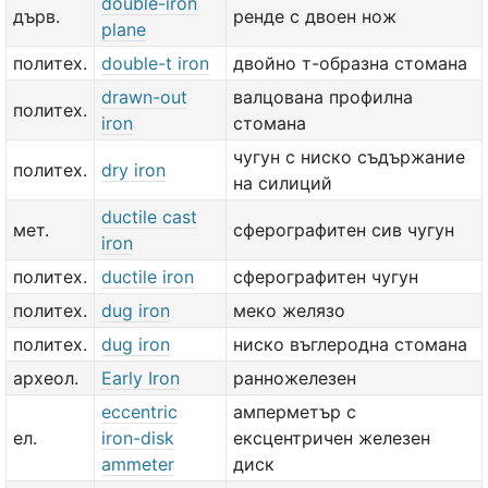
double-iron
дърв.
ренде с двоен нож
plane
политех.
double-t iron
двойно т-образна стомана
drawn-out
валцована профилна
политех.
iron
стомана
чугун с ниско съдържание
политех.
dry iron
на силиций
ductile cast
мет.
сферографитен сив чугун
iron
политех.
ductile iron
сферографитен чугун
политех.
dug iron
меко желязо
политех.
dug iron
ниско въглеродна стомана
археол.
Early Iron
ранножелезен
eccentric
амперметър с
ел.
iron-disk
ексцентричен железен
ammeter
диск