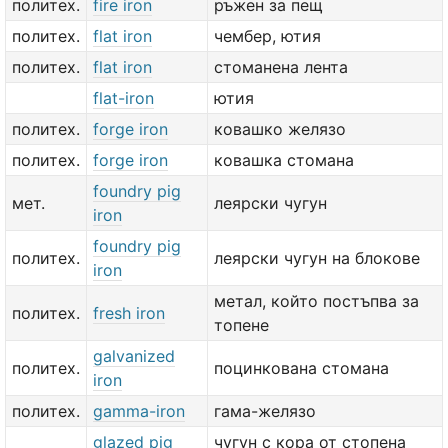
политех.
fire iron
ръжен за пещ
политех.
flat iron
чембер, ютия
политех.
flat iron
стоманена лента
flat-iron
ютия
политех.
forge iron
ковашко желязо
политех.
forge iron
ковашка стомана
foundry pig
мет.
леярски чугун
iron
foundry pig
политех.
леярски чугун на блокове
iron
метал, който постъпва за
политех.
fresh iron
топене
galvanized
политех.
поцинкована стомана
iron
политех.
gamma-iron
гама-желязо
glazed pig
чугун с кора от стопена