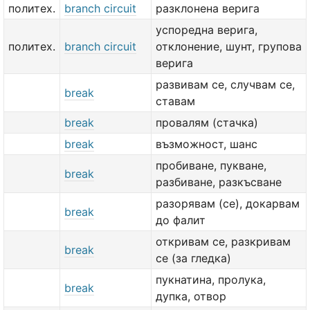
политех.
branch circuit
разклонена верига
успоредна верига,
политех.
branch circuit
отклонение, шунт, групова
верига
развивам се, случвам се,
break
ставам
break
провалям (стачкa)
break
възможност, шанс
пробиване, пукване,
break
разбиване, разкъсване
разорявам (се), докарвам
break
до фалит
откривам се, разкривам
break
се (за гледка)
пукнатина, пролука,
break
дупка, отвор