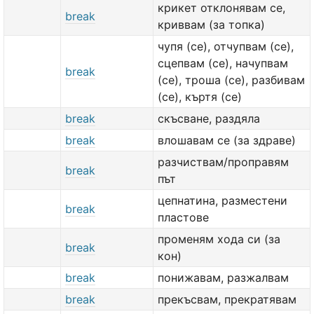
крикет отклонявам се,
break
криввам (за топка)
чупя (се), отчупвам (се),
сцепвам (се), начупвам
break
(се), троша (се), разбивам
(се), къртя (се)
break
скъсване, раздяла
break
влошавам се (за здравe)
разчиствам/проправям
break
път
цепнатина, разместени
break
пластове
променям хода си (за
break
кон)
break
понижавам, разжалвам
break
прекъсвам, прекратявам