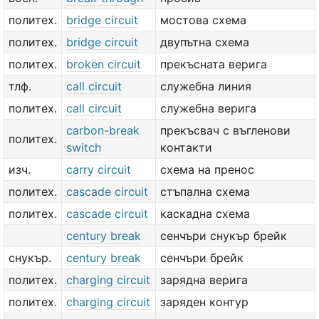
политех.
bridge circuit
мостова схема
политех.
bridge circuit
двупътна схема
политех.
broken circuit
прекъсната верига
тлф.
call circuit
служебна линия
политех.
call circuit
служебна верига
carbon-break
прекъсвач с въгленови
политех.
switch
контакти
изч.
carry circuit
схема на пренос
политех.
cascade circuit
стъпална схема
политех.
cascade circuit
каскадна схема
century break
сенчъри снукър брейк
снукър.
century break
сенчъри брейк
политех.
charging circuit
зарядна верига
политех.
charging circuit
заряден контур