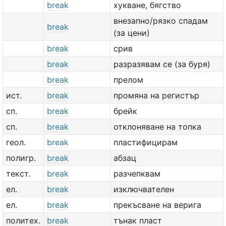
break
хукване, бягство
внезапно/рязко спадам
break
(за цени)
break
срив
break
разразявам се (за буря)
break
прелом
ист.
break
промяна на регистър
сп.
break
брейк
сп.
break
отклоняване на топка
геол.
break
пластифицирам
полигр.
break
абзац
текст.
break
разчепквам
ел.
break
изключвателен
ел.
break
прекъсване на верига
политех.
break
тънак пласт