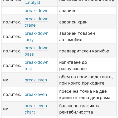
catalyst
break-down
авариен
break-down
политех.
авариен кран
crane
break-down
авариен товарен
политех.
lorry
автомобил
break-down
политех.
предварителен калибър
pass
break-down
изпитване до
политех.
test
разрушаване
обем на производството,
ик.
break-even
при който приходите
пресечна точка на две
политех.
break-even
криви от една диаграма
break-even
балансов график на
ик.
chart
рентабилността