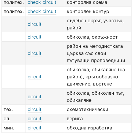
политех.
check circuit
контролна схема
политех.
check circuit
контролен контур
съдебен окръг, участък,
circuit
райой
circuit
обиколка, окръжност
район на методистката
circuit
църква със свои
пътуващи проповедници
обиколка, обикаляне (на
circuit
район), кръгообразно
движение, въртене
обиколка, обиколен път,
circuit
обикаляне
тех.
circuit
схемотехнически
ел.
circuit
верига
мин.
circuit
обходна изработка