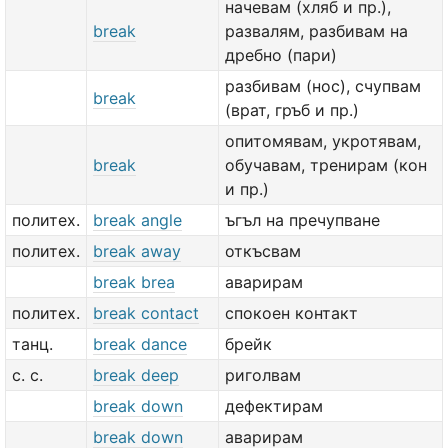
начевам (хляб и пр.),
break
развалям, разбивам на
дребно (пари)
разбивам (нос), счупвам
break
(врат, гръб и пр.)
опитомявам, укротявам,
break
обучавам, тренирам (кон
и пр.)
политех.
break angle
ъгъл на пречупване
политех.
break away
откъсвам
break brea
аварирам
политех.
break contact
спокоен контакт
танц.
break dance
брейк
с. с.
break deep
риголвам
break down
дефектирам
break down
аварирам