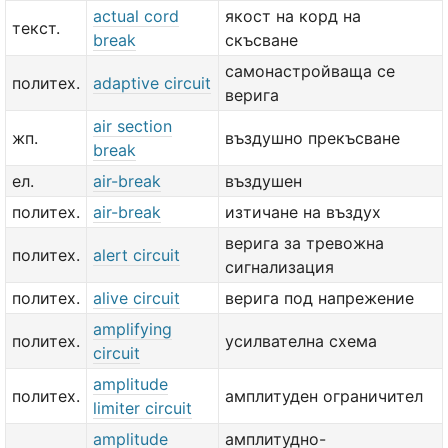
actual cord
якост на корд на
текст.
break
скъсване
самонастройваща се
политех.
adaptive circuit
верига
air section
жп.
въздушно прекъсване
break
ел.
air-break
въздушен
политех.
air-break
изтичане на въздух
верига за тревожна
политех.
alert circuit
сигнализация
политех.
alive circuit
верига под напрежение
amplifying
политех.
усилвателна схема
circuit
amplitude
политех.
амплитуден ограничител
limiter circuit
amplitude
амплитудно-