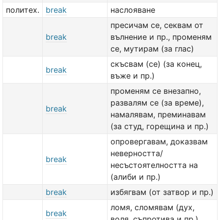
политех.
break
наслояване
пресичам се, секвам от
break
вълнение и пр., променям
се, мутирам (за глас)
скъсвам (се) (за конец,
break
въже и пр.)
променям се внезапно,
развалям се (за време),
break
намалявам, преминавам
(за студ, горещина и пр.)
опровергавам, доказвам
неверността/
break
несъстоятелността на
(алиби и пр.)
break
избягвам (от затвор и пр.)
ломя, сломявам (дух,
break
воля, съпротивa и пр.)