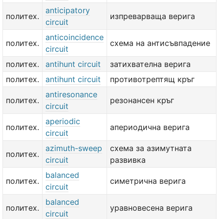
anticipatory
политех.
изпреварваща верига
circuit
anticoincidence
политех.
схема на антисъвпадение
circuit
политех.
antihunt circuit
затихвателна верига
политех.
antihunt circuit
противотрептящ кръг
antiresonance
политех.
резонансен кръг
circuit
aperiodic
политех.
апериодична верига
circuit
azimuth-sweep
схема за азимутната
политех.
circuit
развивка
balanced
политех.
симетрична верига
circuit
balanced
политех.
уравновесена верига
circuit