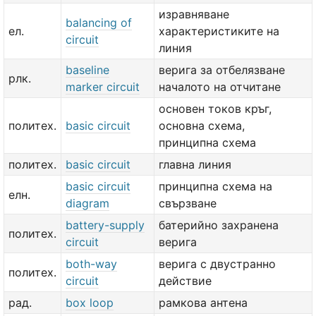
изравняване
balancing of
ел.
характеристиките на
circuit
линия
baseline
верига за отбелязване
рлк.
marker circuit
началото на отчитане
основен токов кръг,
политех.
basic circuit
основна схема,
принципна схема
политех.
basic circuit
главна линия
basic circuit
принципна схема на
елн.
diagram
свързване
battery-supply
батерийно захранена
политех.
circuit
верига
both-way
верига с двустранно
политех.
circuit
действие
рад.
box loop
рамкова антена