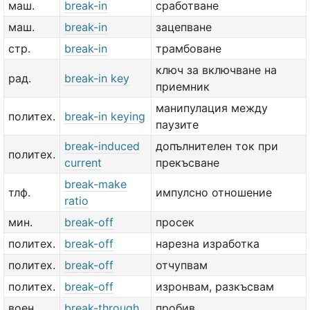
маш.
break-in
сработване
маш.
break-in
зацепване
стр.
break-in
трамбоване
ключ за включване на
рад.
break-in key
приемник
манипулация между
политех.
break-in keying
паузите
break-induced
допълнителен ток при
политех.
current
прекъсване
break-make
тлф.
импулсно отношение
ratio
мин.
break-off
просек
политех.
break-off
нарезна изработка
политех.
break-off
отчупвам
политех.
break-off
изронвам, разкъсвам
воен.
break-through
пробив