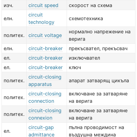
изч.
circuit speed
скорост на схема
circuit
елн.
схемотехника
technology
нормално напрежение на
политех.
circuit voltage
верига
елн.
circuit-breaker
прекъсвател, прекъсвач
ел.
circuit-breaker
изключвател
ел.
circuit-breaker
ключ
circuit-closing
политех.
апарат затварящ цикъла
apparatus
circuit-closing
включване за затваряне
политех.
connection
на верига
circuit-closing
включване за затваряне
политех.
connexion
на верига
circuit-gap
пълна проводимост на
ел.
admittance
въздушна междина