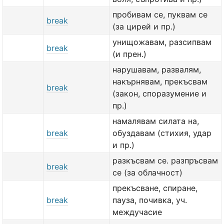
пробивам се, пуквам се
break
(за цирей и пр.)
унищожавам, разсипвам
break
(и прен.)
нарушавам, развалям,
накърнявам, прекъсвам
break
(закон, споразумение и
пр.)
намалявам силата на,
break
обуздавам (стихия, удар
и пр.)
разкъсвам се. разпръсвам
break
се (за облачност)
прекъсване, спиране,
break
пауза, почивка, уч.
междучасие