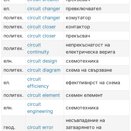
ел.
circuit changer
превключвател
политех.
circuit changer
комутатор
политех.
circuit closer
контактор
политех.
circuit closer
прекъсвач
circuit
непрекъснатост на
политех.
continuity
електрическа верига
елн.
circuit design
схемотехника
политех.
circuit diagram
схема на свързване
circuit
ел.
ефекгпивнрст на схема
efficiency
политех.
circuit element
схемен елемент
circuit
елн.
схемотехника
engineering
несъвпадение на
геод.
circuit error
затварянето на