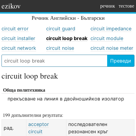
ezikov
речник
тестове
Речник
Английски - Български
circuit error
circuit guard
circuit impedance
circuit installer
circuit loop break
circuit module
circuit network
circuit noise
circuit noise meter
Преведи
circuit loop break
Обща политехника
прекъсване на линия в двойношийков изолатор
199 допълнителни резултата:
acceptor
последователен
рад.
circuit
резонансен кръг