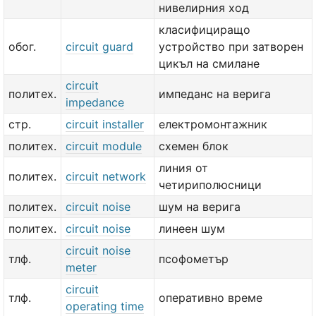
нивелирния ход
класифициращо
обог.
circuit guard
устройство при затворен
цикъл на смилане
circuit
политех.
импеданс на верига
impedance
стр.
circuit installer
електромонтажник
политех.
circuit module
схемен блок
линия от
политех.
circuit network
четириполюсници
политех.
circuit noise
шум на верига
политех.
circuit noise
линеен шум
circuit noise
тлф.
псофометър
meter
circuit
тлф.
оперативно време
operating time