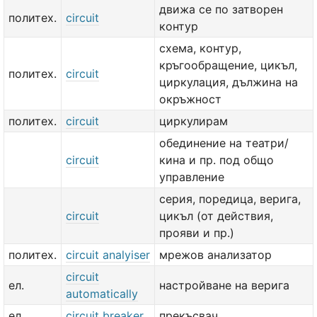
движа се по затворен
политех.
circuit
контур
схема, контур,
кръгообращение, цикъл,
политех.
circuit
циркулация, дължина на
окръжност
политех.
circuit
циркулирам
обединение на театри/
circuit
кина и пр. под общо
управление
серия, поредица, верига,
circuit
цикъл (от действия,
прояви и пр.)
политех.
circuit analyiser
мрежов анализатор
circuit
ел.
настройване на верига
automatically
ел.
circuit breaker
прекъсвач