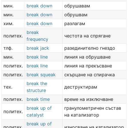
мин.
break down
обрушавам
мин.
break down
обрушвам
хим.
break down
разлагам
break
политех.
честота на спрягане
frequency
тлф.
break jack
разединително гнездо
мин.
break line
линия на обрушване
политех.
break line
линия на прекъсване
политех.
break squeak
скърцане на спирачка
break the
тех.
деструктирам
structure
политех.
break time
време на изключване
break up of
гранулометричен състав
политех.
catalyst
на катализатор
break up of
политех.
износване на катализатор