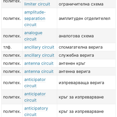
политех.
limiter circuit
ограничителна схема
amplitude-
политех.
separation
амплитуден отделителел
circuit
analogue
политех.
аналогова схема
circuit
тлф.
ancillary circuit
спомагателна верига
политех.
ancillary circuit
служебна верига
политех.
antenna circuit
антенен кръг
политех.
antenna circuit
антенна верига
anticipator
политех.
изпреварваща верига
circuit
anticipator
политех.
кръг за изпреварване
circuit
anticipatory
политех.
кръг за изпреварване
circuit