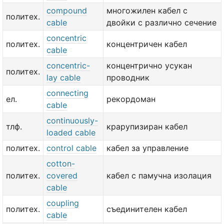
compound
многожилен кабел с
политех.
cable
двойки с различно сечение
concentric
политех.
концентричен кабел
cable
concentric-
концентрично усукан
политех.
lay cable
проводник
connecting
ел.
рекордоман
cable
continuously-
тлф.
крарупизиран кабел
loaded cable
политех.
control cable
кабел за управление
cotton-
политех.
covered
кабел с памучна изолация
cable
coupling
политех.
съединителен кабел
cable