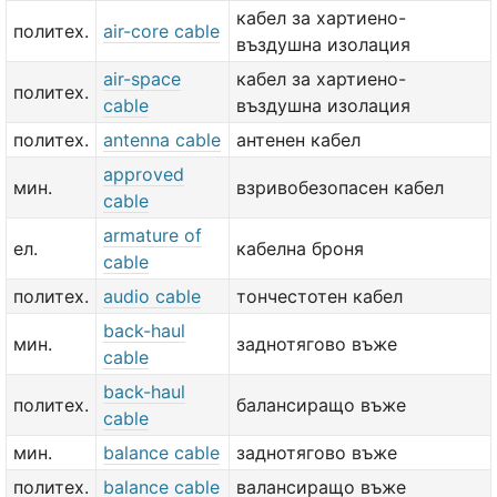
кабел за хартиено-
политех.
air-core cable
въздушна изолация
air-space
кабел за хартиено-
политех.
cable
въздушна изолация
политех.
antenna cable
антенен кабел
approved
мин.
взривобезопасен кабел
cable
armature of
ел.
кабелна броня
cable
политех.
audio cable
тончестотен кабел
back-haul
мин.
заднотягово въже
cable
back-haul
политех.
балансиращо въже
cable
мин.
balance cable
заднотягово въже
политех.
balance cable
валансиращо въже