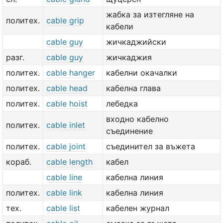
жабка за изтегляне на
политех.
cable grip
кабели
cable guy
жичкаджийски
разг.
cable guy
жичкаджия
политех.
cable hanger
кабелни окачалки
политех.
cable head
кабелна глава
политех.
cable hoist
лебедка
входно кабелно
политех.
cable inlet
съединение
политех.
cable joint
съединител за въжета
кораб.
cable length
кабел
cable line
кабелна линия
политех.
cable link
кабелна линия
тех.
cable list
кабелен журнал