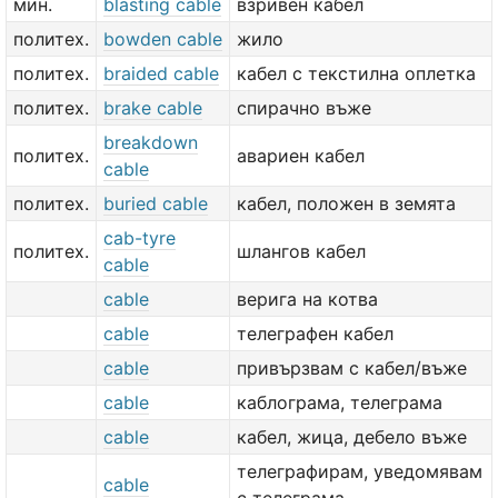
мин.
blasting cable
взривен кабел
политех.
bowden cable
жило
политех.
braided cable
кабел с текстилна оплетка
политех.
brake cable
спирачно въже
breakdown
политех.
авариен кабел
cable
политех.
buried cable
кабел, положен в земята
cab-tyre
политех.
шлангов кабел
cable
cable
верига на котва
cable
телеграфен кабел
cable
привързвам с кабел/въже
cable
каблограма, телеграма
cable
кабел, жица, дебело въже
телеграфирам, уведомявам
cable