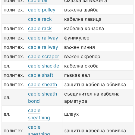
политех.
cable oil
смазка за въжета
политех.
cable pulley
въжена шайба
cable rack
кабелна лавица
политех.
cable rack
кабелна конзола
политех.
cable railway
фуникулер
политех.
cable railway
въжен линия
политех.
cable scraper
въжен скрепер
ел.
cable shackle
кабелна скоба
политех.
cable shaft
гъвкав вал
политех.
cable sheath
защитна кабелна обвивка
cable sheath
съединител на кабелна
ел.
bond
арматура
cable
ел.
шлаух
sheathing
cable
политех.
защитна кабелна обвивка
sheathing