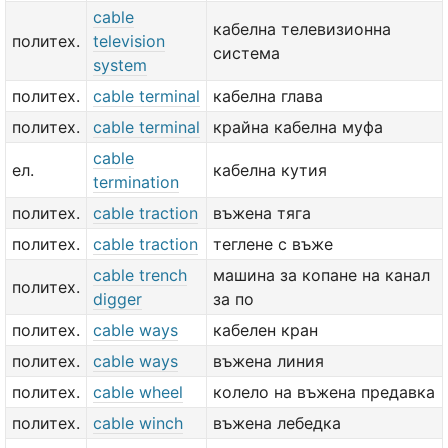
cable
кабелна телевизионна
политех.
television
система
system
политех.
cable terminal
кабелна глава
политех.
cable terminal
крайна кабелна муфа
cable
ел.
кабелна кутия
termination
политех.
cable traction
въжена тяга
политех.
cable traction
теглене с въже
cable trench
машина за копане на канал
политех.
digger
за по
политех.
cable ways
кабелен кран
политех.
cable ways
въжена линия
политех.
cable wheel
колело на въжена предавка
политех.
cable winch
въжена лебедка