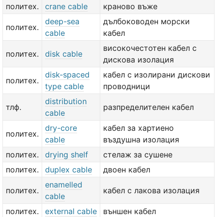
политех.
crane cable
краново въже
deep-sea
дълбоководен морски
политех.
cable
кабел
високочестотен кабел с
политех.
disk cable
дискова изолация
disk-spaced
кабел с изолирани дискови
политех.
type cable
проводници
distribution
тлф.
разпределителен кабел
cable
dry-core
кабел за хартиено
политех.
cable
въздушна изолация
политех.
drying shelf
стелаж за сушене
политех.
duplex cable
двоен кабел
enamelled
политех.
кабел с лакова изолация
cable
политех.
external cable
външен кабел