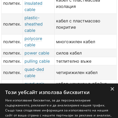
кабел с пластмасова
политех.
insulated
изолация
cable
plastic-
кабел с пластмасово
политех.
sheathed
покритие
cable
polycore
политех.
многожилен кабел
cable
политех.
power cable
силов кабел
политех.
pulling cable
теглително въже
quad-ded
политех.
четирижилен кабел
cable
quad-pair
кабел, усускан в дбойна
тлф.
×
cable
звезда
Този уебсайт използва бисквитки
политех.
reserve cable
резервен кабел
Ние използваме бисквитки, за да персонализираме
съдържанието, рекламите и да анализираме нашия трафик.
политех.
return cable
обратен кабел
Също така споделяме информация за използването на нашия
сайт от ваша страна с нашите партньори за реклама и анализи,