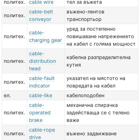
политех.
cable wire
тел за въжета
cable-belt
въжено-лентов
политех.
conveyor
транспортьор
уред за постепенно
cable-
политех.
повишаване напрежението
charging gear
на кабел с голяма мощност
cable-
кабелна разпределителна
политех.
distribution
кутия
head
cable-fault
указател на мястото на
политех.
indicator
повредата на кабел
ел.
cable-like
кабелоподобен
cable-
механична спирачка
политех.
operated
задействаща се с телено
brake
важе
cable-rope
политех.
въжено задвижване
drive