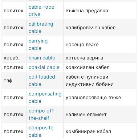
cable-rope
политех.
въжена предавка
drive
calibrating
политех.
калибровъчен кабел
cable
carrying
политех.
носещо въже
cable
кораб.
chain cable
котвена верига
политех.
coaxial cable
коаксиален кабел
coil-loaded
кабел с пупинови
тлф.
cable
индуктивни бобини
compensating
политех.
уравновесяващо въже
cable
compo off-
политех.
наличен елемент
the-shelf
composite
политех.
комбиниран кабел
cable