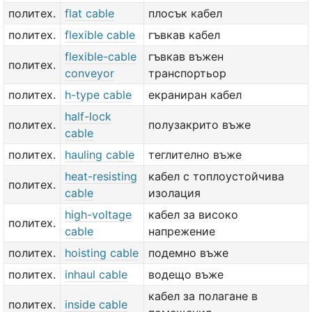
политех.
flat cable
плосък кабел
политех.
flexible cable
гъвкав кабел
flexible-cable
гъвкав въжен
политех.
conveyor
транспортьор
политех.
h-type cable
екраниран кабел
half-lock
политех.
полузакрито въже
cable
политех.
hauling cable
теглително въже
heat-resisting
кабел с топлоустойчива
политех.
cable
изолация
high-voltage
кабел за високо
политех.
cable
напрежение
политех.
hoisting cable
подемно въже
политех.
inhaul cable
водещо въже
кабел за полагане в
политех.
inside cable