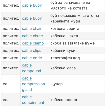
буй за означаване на
политех.
cable buoy
мястото на котвата
буй показващ мястото на
политех.
cable buoy
кабелната муфа
политех.
cable chain
котвена верига
политех.
cable chute
кабелна шахта
политех.
cable clamp
скоба за затягане въже
политех.
cable clips
кабелни куки
политех.
cable code
телеграфен код
cable
политех.
кабелна маса
compound
cable
ел.
compression
щуцер
gland
cable
ел.
кабелопровод
containment