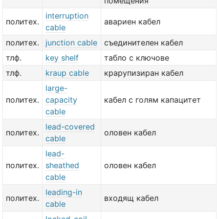
помещения
interruption
политех.
авариен кабел
cable
политех.
junction cable
съединителен кабел
тлф.
key shelf
табло с ключове
тлф.
kraup cable
крарупизиран кабел
large-
политех.
capacity
кабел с голям капацитет
cable
lead-covered
политех.
оловен кабел
cable
lead-
политех.
sheathed
оловен кабел
cable
leading-in
политех.
входящ кабел
cable