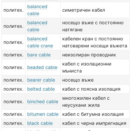
balanced
политех.
симетричен кабел
cable
balanced
носещо въже с постоянно
политех.
cable
натягане
balanced
кабелен кран с постоянно
политех.
cable crane
натоварени носещи въжета
политех.
bare cable
неизолиран проводник
кабел с изолационни
политех.
beaded cable
мъниста
политех.
bearer cable
носещо въже
политех.
belted cable
кабел с поясна изолация
многожилен кабел с
политех.
binched cable
неусукани жила
политех.
bitumen cable
кабел с битумна изолация
политех.
black cable
кабел с черна импрегнация