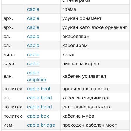
с телеграма
cable
грама
арх.
cable
усукан орнамент
арх.
cable
усукан като въже орнамент
ел.
cable
окабелявам
ел.
cable
кабелирам
диал.
cable
канат
кауч.
cable
нишка на корда
cable
елн.
кабелен усилвател
amplifier
политех.
cable bent
провисване на въже
ел.
cable bond
кабелен съединител
политех.
cable bond
свързване на въжета
политех.
cable box
кабелна муфа
изм.
cable bridge
преходен кабелен мост