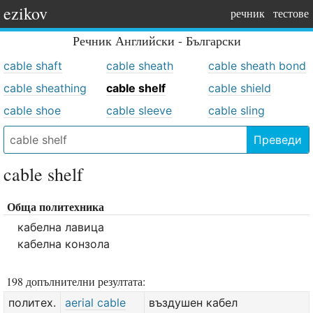
ezikov
речник
тестове
Речник
Английски - Български
cable shaft
cable sheath
cable sheath bond
cable sheathing
cable shelf
cable shield
cable shoe
cable sleeve
cable sling
Преведи
cable shelf
Обща политехника
кабелна лавица
кабелна конзола
198 допълнителни резултата:
политех.
aerial cable
въздушен кабел