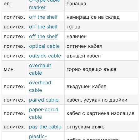
ел.
бананка
marker
политех.
off the shelf
намиращ се на склад
политех.
off the shelf
готов
политех.
off the shelf
наличен
политех.
optical cable
оптичен кабел
политех.
outside cable
външен кабел
overhault
мин.
горно водещо въже
cable
overhead
политех.
въздушен кабел
cable
политех.
paired cable
кабел, усукан по двойки
paper-cored
политех.
кабел с хартиена изолация
cable
политех.
pay the cable
отпускам въже
plastic-