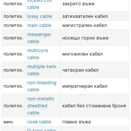
locked-coil
политех.
закрито въже
cable
политех.
lossy cable
затихвателен кабел
политех.
main cable
магистрален кабел
messenger
политех.
носещо горно въже
cable
multicore
политех.
мнгожилен кабел
cable
multiple-twin
политех.
четворен кабел
cable
non-bleeding
политех.
импрегниран кабел
cable
non-metallic
политех.
sheathed
кабел без стоманена броня
cable
мин.
nose cable
главно въже
O-type cable