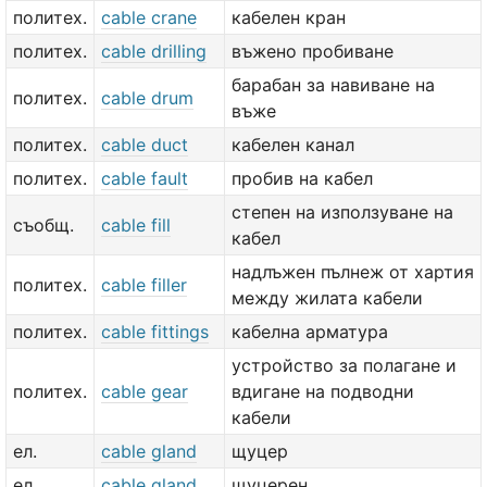
политех.
cable crane
кабелен кран
политех.
cable drilling
въжено пробиване
барабан за навиване на
политех.
cable drum
въже
политех.
cable duct
кабелен канал
политех.
cable fault
пробив на кабел
степен на използуване на
съобщ.
cable fill
кабел
надлъжен пълнеж от хартия
политех.
cable filler
между жилата кабели
политех.
cable fittings
кабелна арматура
устройство за полагане и
политех.
cable gear
вдигане на подводни
кабели
ел.
cable gland
щуцер
ел.
cable gland
щуцерен