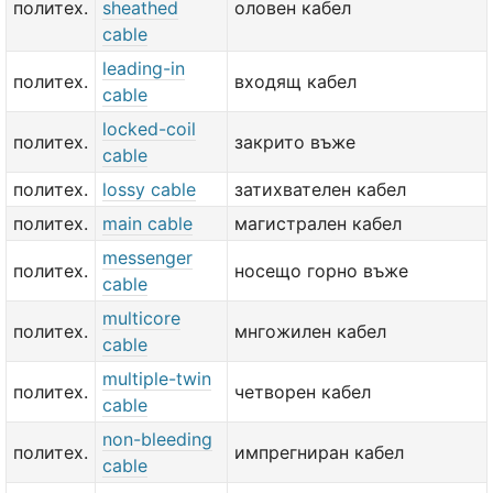
политех.
sheathed
оловен кабел
cable
leading-in
политех.
входящ кабел
cable
locked-coil
политех.
закрито въже
cable
политех.
lossy cable
затихвателен кабел
политех.
main cable
магистрален кабел
messenger
политех.
носещо горно въже
cable
multicore
политех.
мнгожилен кабел
cable
multiple-twin
политех.
четворен кабел
cable
non-bleeding
политех.
импрегниран кабел
cable