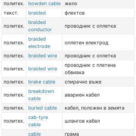
политех.
bowden cable
жило
текст.
braided
флехтов
braided
политех.
проводник с оплетка
conductor
braided
политех.
оплетен електрод
electrode
политех.
braided wire
проводник с оплетка
проводник с плетена
политех.
braided wire
обвивка
политех.
brake cable
спирачно въже
breakdown
политех.
авариен кабел
cable
политех.
buried cable
кабел, положен в земята
cab-tyre
политех.
шлангов кабел
cable
cable
грама