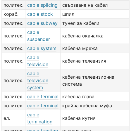
политех.
cable splicing
свързване на кабел
кораб.
cable stock
шпил
политех.
cable subway
тунел за кабели
cable
политех.
кабелна окачалка
suspender
политех.
cable system
кабелна мрежа
cable
политех.
кабелна телевизия
television
cable
кабелна телевизионна
политех.
television
система
system
политех.
cable terminal
кабелна глава
политех.
cable terminal
крайна кабелна муфа
cable
ел.
кабелна кутия
termination
политех.
cable traction
въжена тяга