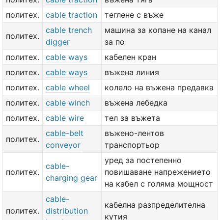
политех.
cable traction
теглене с въже
cable trench
машина за копане на канал
политех.
digger
за по
политех.
cable ways
кабелен кран
политех.
cable ways
въжена линия
политех.
cable wheel
колело на въжена предавка
политех.
cable winch
въжена лебедка
политех.
cable wire
тел за въжета
cable-belt
въжено-лентов
политех.
conveyor
транспортьор
уред за постепенно
cable-
политех.
повишаване напрежението
charging gear
на кабел с голяма мощност
cable-
кабелна разпределителна
политех.
distribution
кутия