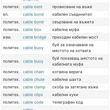
политех.
cable bent
провисване на въже
ел.
cable bond
кабелен съединител
политех.
cable bond
свързване на въжета
политех.
cable box
кабелна муфа
изм.
cable bridge
преходен кабелен мост
буй за означаване на
политех.
cable buoy
мястото на котвата
буй показващ мястото на
политех.
cable buoy
кабелната муфа
политех.
cable chain
котвена верига
политех.
cable chute
кабелна шахта
политех.
cable clamp
скоба за затягане въже
политех.
cable clips
кабелни куки
политех.
cable code
телеграфен код
cable