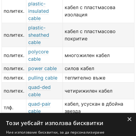
plastic-
кабел с пластмасова
политех.
insulated
изолация
cable
plastic-
кабел с пластмасово
политех.
sheathed
покритие
cable
polycore
политех.
многожилен кабел
cable
политех.
power cable
силов кабел
политех.
pulling cable
теглително въже
quad-ded
политех.
четирижилен кабел
cable
quad-pair
кабел, усускан в дбойна
тлф.
cable
звезда
×
политех.
reserve cable
резервен кабел
Този уебсайт използва бисквитки
политех.
return cable
обратен кабел
Ние използваме бисквитки, за да персонализираме