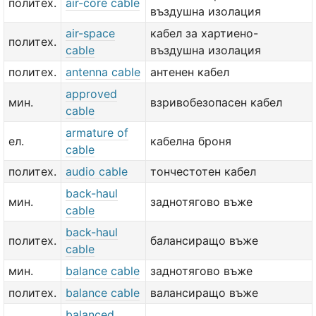
политех.
air-core cable
въздушна изолация
air-space
кабел за хартиено-
политех.
cable
въздушна изолация
политех.
antenna cable
антенен кабел
approved
мин.
взривобезопасен кабел
cable
armature of
ел.
кабелна броня
cable
политех.
audio cable
тончестотен кабел
back-haul
мин.
заднотягово въже
cable
back-haul
политех.
балансиращо въже
cable
мин.
balance cable
заднотягово въже
политех.
balance cable
валансиращо въже
balanced