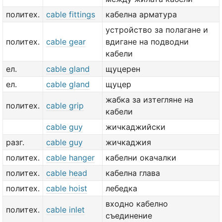
политех.
cable fittings
кабелна арматура
устройство за полагане и
политех.
cable gear
вдигане на подводни
кабели
ел.
cable gland
щуцерен
ел.
cable gland
щуцер
жабка за изтегляне на
политех.
cable grip
кабели
cable guy
жичкаджийски
разг.
cable guy
жичкаджия
политех.
cable hanger
кабелни окачалки
политех.
cable head
кабелна глава
политех.
cable hoist
лебедка
входно кабелно
политех.
cable inlet
съединение