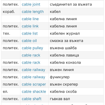
политех.
cable joint
съединител за въжета
кораб.
cable length
кабел
cable line
кабелна линия
политех.
cable link
кабелна линия
тех.
cable list
кабелен журнал
политех.
cable oil
смазка за въжета
политех.
cable pulley
въжена шайба
cable rack
кабелна лавица
политех.
cable rack
кабелна конзола
политех.
cable railway
въжен линия
политех.
cable railway
фуникулер
политех.
cable scraper
въжен скрепер
ел.
cable shackle
кабелна скоба
политех.
cable shaft
гъвкав вал