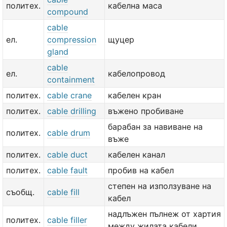
политех.
кабелна маса
compound
cable
ел.
compression
щуцер
gland
cable
ел.
кабелопровод
containment
политех.
cable crane
кабелен кран
политех.
cable drilling
въжено пробиване
барабан за навиване на
политех.
cable drum
въже
политех.
cable duct
кабелен канал
политех.
cable fault
пробив на кабел
степен на използуване на
съобщ.
cable fill
кабел
надлъжен пълнеж от хартия
политех.
cable filler
между жилата кабели