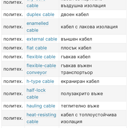
политех.
cable
въздушна изолация
политех.
duplex cable
двоен кабел
enamelled
политех.
кабел с лакова изолация
cable
политех.
external cable
външен кабел
политех.
flat cable
плосък кабел
политех.
flexible cable
гъвкав кабел
flexible-cable
гъвкав въжен
политех.
conveyor
транспортьор
политех.
h-type cable
екраниран кабел
half-lock
политех.
полузакрито въже
cable
политех.
hauling cable
теглително въже
heat-resisting
кабел с топлоустойчива
политех.
cable
изолация