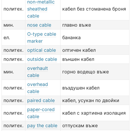
non-metallic
политех.
sheathed
кабел без стоманена броня
cable
мин.
nose cable
главно въже
O-type cable
ел.
бананка
marker
политех.
optical cable
оптичен кабел
политех.
outside cable
външен кабел
overhault
мин.
горно водещо въже
cable
overhead
политех.
въздушен кабел
cable
политех.
paired cable
кабел, усукан по двойки
paper-cored
политех.
кабел с хартиена изолация
cable
политех.
pay the cable
отпускам въже