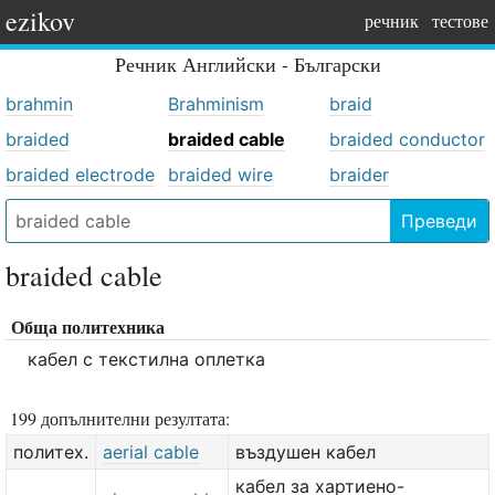
ezikov
речник
тестове
Речник
Английски - Български
brahmin
Brahminism
braid
braided
braided cable
braided conductor
braided electrode
braided wire
braider
Преведи
braided cable
Обща политехника
кабел с текстилна оплетка
199 допълнителни резултата:
политех.
aerial cable
въздушен кабел
кабел за хартиено-