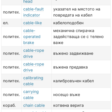
head
cable-fault
указател на мястото на
политех.
indicator
повредата на кабел
ел.
cable-like
кабелоподобен
cable-
механична спирачка
политех.
operated
задействаща се с телено
brake
важе
cable-rope
политех.
въжено задвижване
drive
cable-rope
политех.
въжена предавка
drive
calibrating
политех.
калибровъчен кабел
cable
carrying
политех.
носещо въже
cable
кораб.
chain cable
котвена верига