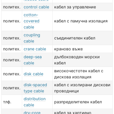
политех.
control cable
кабел за управление
cotton-
политех.
covered
кабел с памучна изолация
cable
coupling
политех.
съединителен кабел
cable
политех.
crane cable
краново въже
deep-sea
дълбоководен морски
политех.
cable
кабел
високочестотен кабел с
политех.
disk cable
дискова изолация
disk-spaced
кабел с изолирани дискови
политех.
type cable
проводници
distribution
тлф.
разпределителен кабел
cable
dry-core
кабел за хартиено