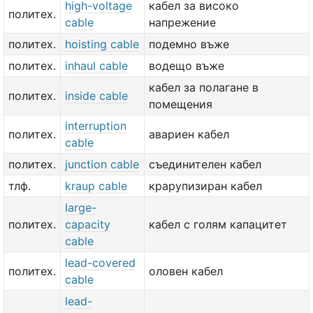
high-voltage
кабел за високо
политех.
cable
напрежение
политех.
hoisting cable
подемно въже
политех.
inhaul cable
водещо въже
кабел за полагане в
политех.
inside cable
помещения
interruption
политех.
авариен кабел
cable
политех.
junction cable
съединителен кабел
тлф.
kraup cable
крарупизиран кабел
large-
политех.
capacity
кабел с голям капацитет
cable
lead-covered
политех.
оловен кабел
cable
lead-