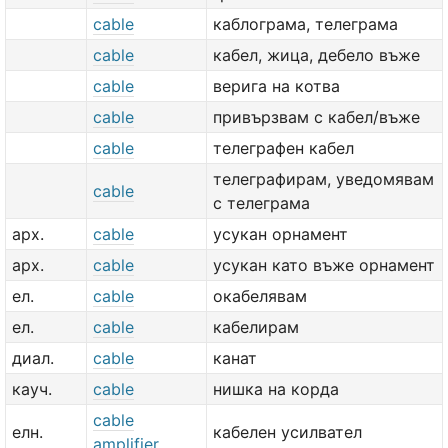
cable
каблограма, телеграма
cable
кабел, жица, дебело въже
cable
верига на котва
cable
привързвам с кабел/въже
cable
телеграфен кабел
телеграфирам, уведомявам
cable
с телеграма
арх.
cable
усукан орнамент
арх.
cable
усукан като въже орнамент
ел.
cable
окабелявам
ел.
cable
кабелирам
диал.
cable
канат
кауч.
cable
нишка на корда
cable
елн.
кабелен усилвател
amplifier