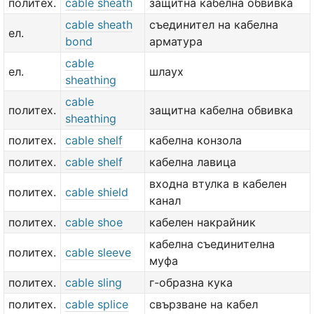
политех.
cable sheath
защитна кабелна обвивка
cable sheath
съединител на кабелна
ел.
bond
арматура
cable
ел.
шлаух
sheathing
cable
политех.
защитна кабелна обвивка
sheathing
политех.
cable shelf
кабелна конзола
политех.
cable shelf
кабелна лавица
входна втулка в кабелен
политех.
cable shield
канал
политех.
cable shoe
кабелен накрайник
кабелна съединителна
политех.
cable sleeve
муфа
политех.
cable sling
г-образна кука
политех.
cable splice
свързване на кабел