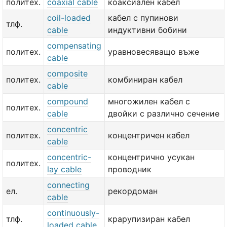
политех.
coaxial cable
коаксиален кабел
coil-loaded
кабел с пупинови
тлф.
cable
индуктивни бобини
compensating
политех.
уравновесяващо въже
cable
composite
политех.
комбиниран кабел
cable
compound
многожилен кабел с
политех.
cable
двойки с различно сечение
concentric
политех.
концентричен кабел
cable
concentric-
концентрично усукан
политех.
lay cable
проводник
connecting
ел.
рекордоман
cable
continuously-
тлф.
крарупизиран кабел
loaded cable