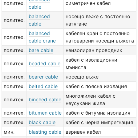
политех.
симетричен кабел
cable
balanced
носещо въже с постоянно
политех.
cable
натягане
balanced
кабелен кран с постоянно
политех.
cable crane
натоварени носещи въжета
политех.
bare cable
неизолиран проводник
кабел с изолационни
политех.
beaded cable
мъниста
политех.
bearer cable
носещо въже
политех.
belted cable
кабел с поясна изолация
многожилен кабел с
политех.
binched cable
неусукани жила
политех.
bitumen cable
кабел с битумна изолация
политех.
black cable
кабел с черна импрегнация
мин.
blasting cable
взривен кабел