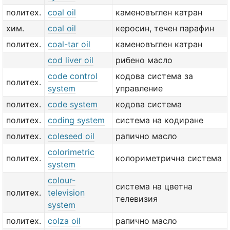
политех.
coal oil
каменовъглен катран
хим.
coal oil
керосин, течен парафин
политех.
coal-tar oil
каменовъглен катран
cod liver oil
рибено масло
code control
кодова система за
политех.
system
управление
политех.
code system
кодова система
политех.
coding system
система на кодиране
политех.
coleseed oil
рапично масло
colorimetric
политех.
колориметрична система
system
colour-
система на цветна
политех.
television
телевизия
system
политех.
colza oil
рапично масло