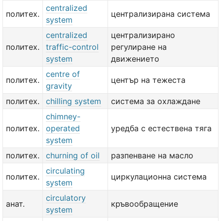
centralized
политех.
централизирана система
system
centralized
централизирано
политех.
traffic-control
регулиране на
system
движението
centre of
политех.
център на тежеста
gravity
политех.
chilling system
система за охлаждане
chimney-
политех.
operated
уредба с естествена тяга
system
политех.
churning of oil
разпенване на масло
circulating
политех.
циркулационна система
system
circulatory
анат.
кръвообращение
system