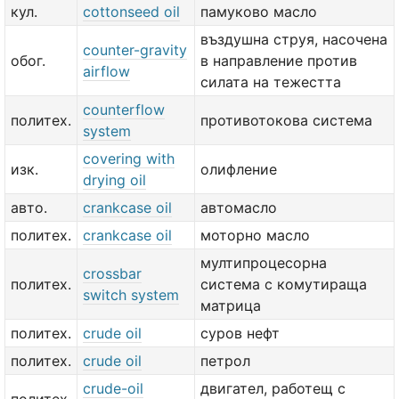
кул.
cottonseed oil
памуково масло
въздушна струя, насочена
counter-gravity
обог.
в направление против
airflow
силата на тежестта
counterflow
политех.
противотокова система
system
covering with
изк.
олифление
drying oil
авто.
crankcase oil
автомасло
политех.
crankcase oil
моторно масло
мултипроцесорна
crossbar
политех.
система с комутираща
switch system
матрица
политех.
crude oil
суров нефт
политех.
crude oil
петрол
crude-oil
двигател, работещ с