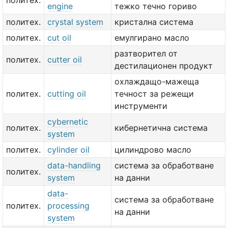
политех.
engine
тежко течно гориво
политех.
crystal system
кристална система
политех.
cut oil
емулгирано масло
разтворител от
политех.
cutter oil
дестилационен продукт
охлаждащо-мажеща
политех.
cutting oil
течност за режещи
инструменти
cybernetic
политех.
кибернетична система
system
политех.
cylinder oil
цилиндрово масло
data-handling
система за обработване
политех.
system
на данни
data-
система за обработване
политех.
processing
на данни
system