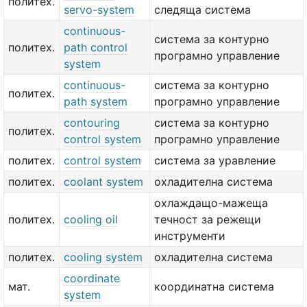
политех.
servo-system
следяща система
continuous-
система за контурно
политех.
path control
програмно управление
system
continuous-
система за контурно
политех.
path system
програмно управление
contouring
система за контурно
политех.
control system
програмно управление
политех.
control system
система за уравление
политех.
coolant system
охладителна система
охлаждащо-мажеща
политех.
cooling oil
течност за режещи
инструменти
политех.
cooling system
охладителна система
coordinate
мат.
координатна система
system