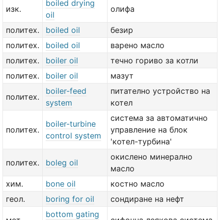
boiled drying
изк.
олифа
oil
политех.
boiled oil
безир
политех.
boiled oil
варено масло
политех.
boiler oil
течно гориво за котли
политех.
boiler oil
мазут
boiler-feed
питателно устройство на
политех.
system
котел
система за автоматично
boiler-turbine
политех.
управление на блок
control system
'котел-турбина'
окислено минерално
политех.
boleg oil
масло
хим.
bone oil
костно масло
геол.
boring for oil
сондиране на нефт
bottom gating