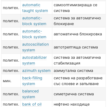
automatic
самооптимизираща се
политех.
taught system
система
automatic-
система за автоматично
политех.
block system
блокиране
automatic-
политех.
автоматична блокировка
block system
autooscillation
политех.
автотрептяща система
system
autostabilizer
система за автоматична
политех.
system
стабилизация
политех.
azimuth system
азимутална система
back-filling
система на разработване
мин.
system
със слоеве и запълване
balanced
политех.
симетрична система
system
политех.
bank of oil
нефтено находище