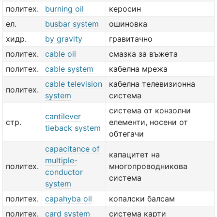
политех.
burning oil
керосин
ел.
busbar system
ошиновка
хидр.
by gravity
гравитачно
политех.
cable oil
смазка за въжета
политех.
cable system
кабелна мрежа
cable television
кабелна телевизионна
политех.
system
система
система от конзолни
cantilever
стр.
елементи, носени от
tieback system
обтегачи
capacitance of
капацитет на
multiple-
политех.
многопроводникова
conductor
система
system
политех.
capahyba oil
копалски балсам
политех.
card system
система карти