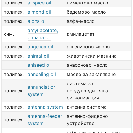
политех.
allspice oil
пиментово масло
политех.
almond oil
бадемово масло
политех.
alpha oil
алфа-масло
amyl acetate,
хим.
амилацетат
banana oil
политех.
angelica oil
ангеликово масло
политех.
animal oil
животински мазнина
aniseed oil
анасоново масло
политех.
annealing oil
масло за закаляване
система за
annunciatior
политех.
предупредителна
system
сигнализация
политех.
antenna system
антенна система
antenna-feeder
антенно-фидерно
политех.
system
устройство
отбранителна система