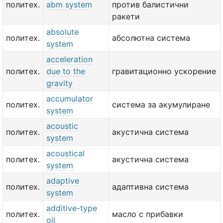
политех.
abm system
против балистични
ракети
absolute
политех.
абсолютна система
system
acceleration
политех.
due to the
гравитационно ускорение
gravity
accumulator
политех.
система за акумулиране
system
acoustic
политех.
акустична система
system
acoustical
политех.
акустична система
system
adaptive
политех.
адаптивна система
system
additive-type
политех.
масло с прибавки
oil