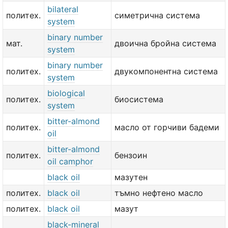
bilateral
политех.
симетрична система
system
binary number
мат.
двоична бройна система
system
binary number
политех.
двукомпонентна система
system
biological
политех.
биосистема
system
bitter-almond
политех.
масло от горчиви бадеми
oil
bitter-almond
политех.
бензоин
oil camphor
black oil
мазутен
политех.
black oil
тъмно нефтено масло
политех.
black oil
мазут
black-mineral