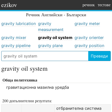
ezikov
речник
тестове
Речник
Английски - Български
gravity lubrication
gravity
gravity meter
measurement
gravity mixer
gravity oil system
gravity orienter
gravity pipeline
gravity plane
gravity position
Преведи
gravity oil system
Обща политехника
гравитационна мазилна уредба
200 допълнителни резултата:
отбранителна система