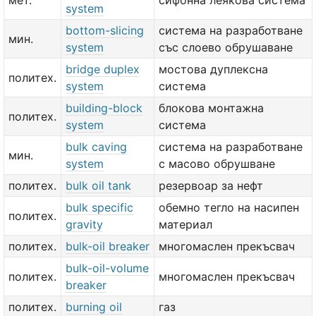
мет.
сифонна леякова система
system
bottom-slicing
система на разработване
мин.
system
със слоево обрушаване
bridge duplex
мостова дуплексна
политех.
system
система
building-block
блокова монтажна
политех.
system
система
bulk caving
система на разработване
мин.
system
с масово обрушване
политех.
bulk oil tank
резервоар за нефт
bulk specific
обемно тегло на насипен
политех.
gravity
материал
политех.
bulk-oil breaker
многомаслен прекъсвач
bulk-oil-volume
политех.
многомаслен прекъсвач
breaker
политех.
burning oil
газ