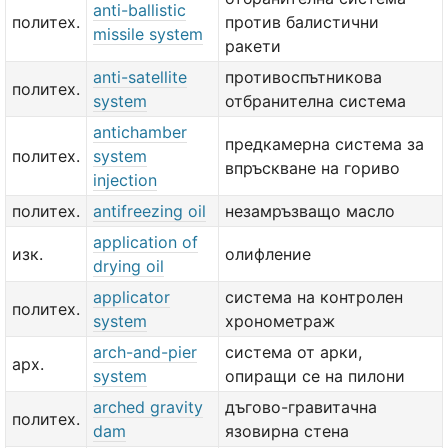
anti-ballistic
политех.
против балистични
missile system
ракети
anti-satellite
противоспътникова
политех.
system
отбранителна система
antichamber
предкамерна система за
политех.
system
впръскване на гориво
injection
политех.
antifreezing oil
незамръзващо масло
application of
изк.
олифление
drying oil
applicator
система на контролен
политех.
system
хронометраж
arch-and-pier
система от арки,
арх.
system
опиращи се на пилони
arched gravity
дъгово-гравитачна
политех.
dam
язовирна стена