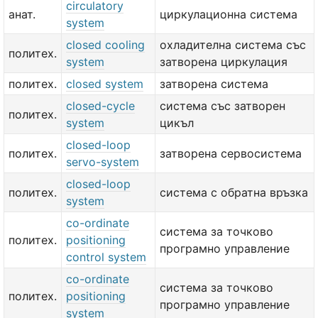
circulatory
анат.
циркулационна система
system
closed cooling
охладителна система със
политех.
system
затворена циркулация
политех.
closed system
затворена система
closed-cycle
система със затворен
политех.
system
цикъл
closed-loop
политех.
затворена сервосистема
servo-system
closed-loop
политех.
система с обратна връзка
system
co-ordinate
система за точково
политех.
positioning
програмно управление
control system
co-ordinate
система за точково
политех.
positioning
програмно управление
system