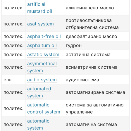
artificial
политех.
алилсинапено масло
mustard oil
противоспътникова
политех.
asat system
отбранителна система
политех.
asphalt-free oil
деасфалтирано масло
политех.
asphaltum oil
гудрон
политех.
astatic system
астатична система
asymmetrical
политех.
асиметрична система
system
елн.
audio system
аудиосистема
automated
политех.
автоматизирана система
system
automatic
система за автоматично
политех.
control system
управление
automatic
политех.
автоматична система
system