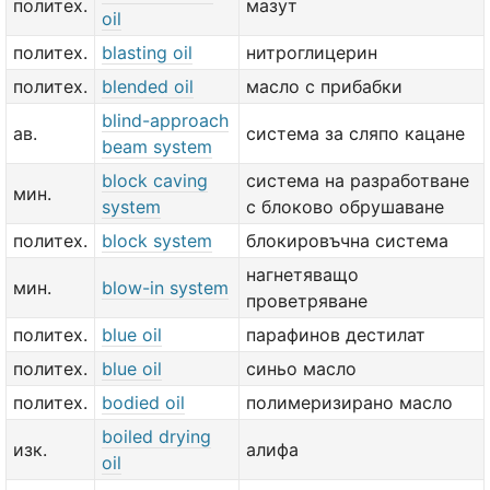
политех.
мазут
oil
политех.
blasting oil
нитроглицерин
политех.
blended oil
масло с прибабки
blind-approach
ав.
система за сляпо кацане
beam system
block caving
система на разработване
мин.
system
с блоково обрушаване
политех.
block system
блокировъчна система
нагнетяващо
мин.
blow-in system
проветряване
политех.
blue oil
парафинов дестилат
политех.
blue oil
синьо масло
политех.
bodied oil
полимеризирано масло
boiled drying
изк.
алифа
oil