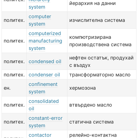
йерархия на данни
system
computer
политех.
изчислителна система
system
computerized
компютризирана
политех.
manufacturing
производствена система
system
нефтен остатък, продухай
политех.
condensed oil
с въздух
политех.
condenser oil
трансформаторно масло
confinement
ен.
хермозона
system
consolidated
политех.
втвърдено масло
oil
constant-error
политех.
статична система
system
contactor
релейно-контактна