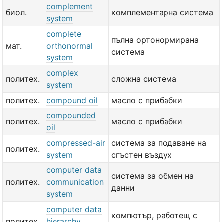
complement
биол.
комплементарна система
system
complete
пълна ортонормирана
мат.
orthonormal
система
system
complex
политех.
сложна система
system
политех.
compound oil
масло с прибабки
compounded
политех.
масло с прибабки
oil
compressed-air
система за подаване на
политех.
system
сгъстен въздух
computer data
система за обмен на
политех.
communication
данни
system
computer data
компютър, работещ с
политех.
hierarchy