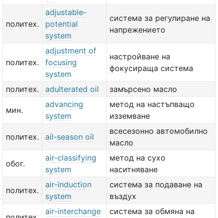
adjustable-
система за регулиране на
политех.
potential
напрежението
system
adjustment of
настройване на
политех.
focusing
фокусираща система
system
политех.
adulterated oil
замърсено масло
advancing
метод на настъпващо
мин.
system
изземване
всесезонно автомобилно
политех.
ail-season oil
масло
air-classifying
метод на сухо
обог.
system
наситняване
air-induction
система за подаване на
политех.
system
въздух
air-interchange
система за обмяна на
политех.