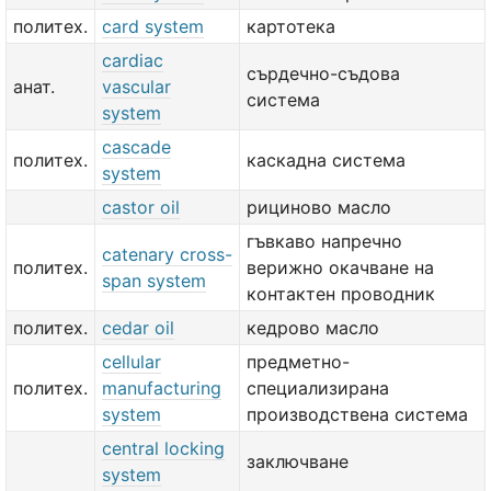
политех.
card system
картотека
cardiac
сърдечно-съдова
анат.
vascular
система
system
cascade
политех.
каскадна система
system
castor oil
рициново масло
гъвкаво напречно
catenary cross-
политех.
верижно окачване на
span system
контактен проводник
политех.
cedar oil
кедрово масло
cellular
предметно-
политех.
manufacturing
специализирана
system
производствена система
central locking
заключване
system