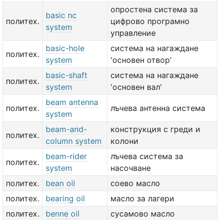
опростена система за
basic nc
политех.
цифрово програмно
system
управление
basic-hole
система на нагаждане
политех.
system
'основен отвор'
basic-shaft
система на нагаждане
политех.
system
'основен вал'
beam antenna
политех.
лъчева антенна система
system
beam-and-
конструкция с греди и
политех.
column system
колони
beam-rider
лъчева система за
политех.
system
насочване
политех.
bean oil
соево масло
политех.
bearing oil
масло за лагери
политех.
benne oil
сусамово масло