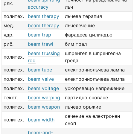
рлк.
accuracy
лъч
политех.
beam therapy
лъчева терапия
мед.
beam therapy
лъчелечение
ядр.
beam trap
фарадеев цилиндър
риб.
beam trawl
бим трал
beam trussing
шпренгел в шпренгелна
политех.
rod
греда
политех.
beam tube
електроннолъчева лампа
политех.
beam valve
електроннолъчева лампа
политех.
beam voltage
ускоряващо напрежение
текст.
beam warping
партидно сноване
политех.
beam weapon
лъчево оръжие
сечение на електронен
политех.
beam width
сноп
beam-and-