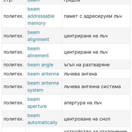
beam
политех.
addressable
памет с адресируем лъч
memory
beam
политех.
центриране на лъч
alignment
beam
политех.
центриране на лъч
alinement
политех.
beam angle
ъгъл на разтваряне
политех.
beam antenna
лъчева антена
beam antenna
политех.
лъчева антенна система
system
beam
политех.
апертура на лъч
aperture
beam
политех.
центроване на сноп
automatically
устройство за отклонение