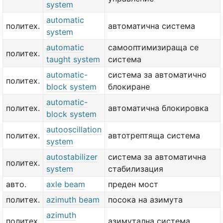
system
automatic
политех.
автоматична система
system
automatic
самооптимизираща се
политех.
taught system
система
automatic-
система за автоматично
политех.
block system
блокиране
automatic-
политех.
автоматична блокировка
block system
autooscillation
политех.
автотрептяща система
system
autostabilizer
система за автоматична
политех.
system
стабилизация
авто.
axle beam
преден мост
политех.
azimuth beam
посока на азимута
azimuth
политех.
азимутална система