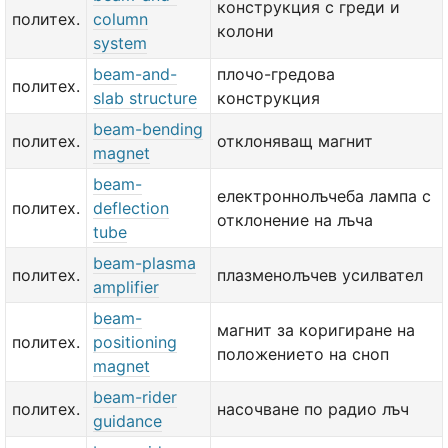
конструкция с греди и
политех.
column
колони
system
beam-and-
плочо-гредова
политех.
slab structure
конструкция
beam-bending
политех.
отклоняващ магнит
magnet
beam-
електроннолъчеба лампа с
политех.
deflection
отклонение на лъча
tube
beam-plasma
политех.
плазменолъчев усилвател
amplifier
beam-
магнит за коригиране на
политех.
positioning
положението на сноп
magnet
beam-rider
политех.
насочване по радио лъч
guidance