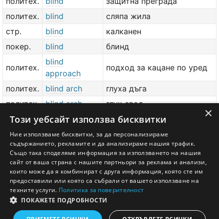
политех.
blind
защитна преграда
политех.
blind
сляпа жила
стр.
blind
калканен
покер.
blind
блинд
blind
политех.
подход за кацане по уред
approach
политех.
blind arch
глуха дъга
политех.
blind arch
глух свод
×
Този уебсайт използва бисквитки
рлк.
blind area
засенчена област
повърхност, недостъпна за
Ние използваме бисквитки, за да персонализираме
политех.
blind area
съдържанието, рекламите и да анализираме нашия трафик.
оглед
Също така споделяме информация за използването на нашия
сайт от ваша страна с нашите партньори за реклама и анализи,
добави значение или превод
тук
които може да я комбинират с друга информация, която сте им
предоставили или която са събрали от вашето използване на
техните услуги.
Политика за поверителност
ПОКАЖЕТЕ ПОДРОБНОСТИ
Английско - Български речник © Ezikov.com