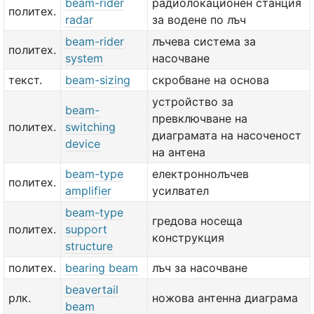
beam-rider
радиолокационен станция
политех.
radar
за водене по лъч
beam-rider
лъчева система за
политех.
system
насочване
текст.
beam-sizing
скробване на основа
устройство за
beam-
превключване на
политех.
switching
диаграмата на насоченост
device
на антена
beam-type
електроннолъчев
политех.
amplifier
усилвател
beam-type
гредова носеща
политех.
support
конструкция
structure
политех.
bearing beam
лъч за насочване
beavertail
рлк.
ножова антенна диаграма
beam