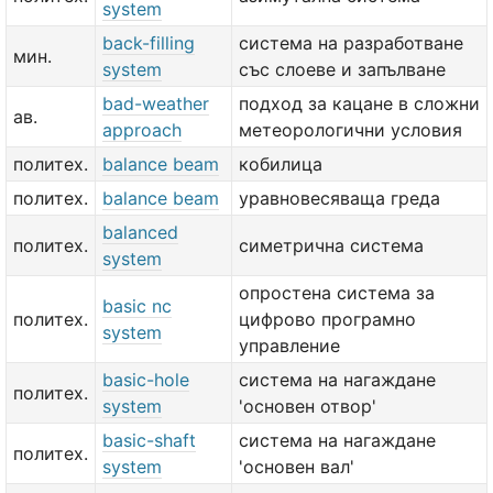
system
back-filling
система на разработване
мин.
system
със слоеве и запълване
bad-weather
подход за кацане в сложни
ав.
approach
метеорологични условия
политех.
balance beam
кобилица
политех.
balance beam
уравновесяваща греда
balanced
политех.
симетрична система
system
опростена система за
basic nc
политех.
цифрово програмно
system
управление
basic-hole
система на нагаждане
политех.
system
'основен отвор'
basic-shaft
система на нагаждане
политех.
system
'основен вал'