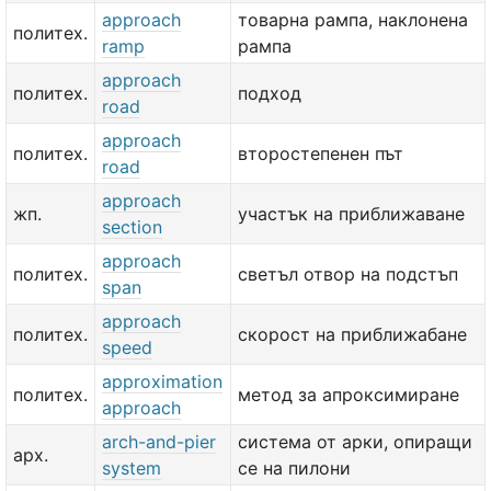
approach
товарна рампа, наклонена
политех.
ramp
рампа
approach
политех.
подход
road
approach
политех.
второстепенен път
road
approach
жп.
участък на приближаване
section
approach
политех.
светъл отвор на подстъп
span
approach
политех.
скорост на приближабане
speed
approximation
политех.
метод за апроксимиране
approach
arch-and-pier
система от арки, опиращи
арх.
system
се на пилони