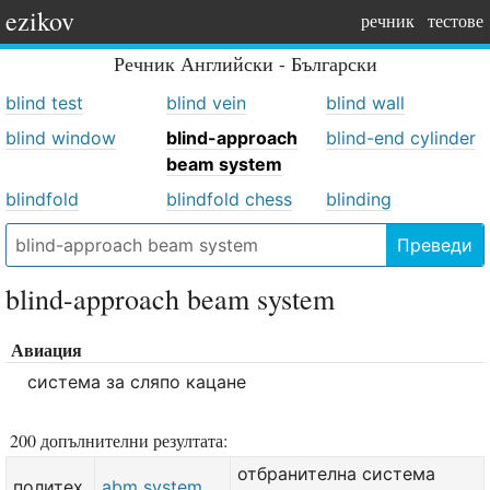
ezikov
речник
тестове
Речник
Английски - Български
blind test
blind vein
blind wall
blind window
blind-approach
blind-end cylinder
beam system
blindfold
blindfold chess
blinding
Преведи
blind-approach beam system
Авиация
система за сляпо кацане
200 допълнителни резултата:
отбранителна система
политех.
abm system