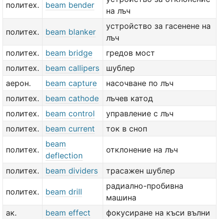
политех.
beam bender
на лъч
устройство за гасенене на
политех.
beam blanker
лъч
политех.
beam bridge
гредов мост
политех.
beam callipers
шублер
аерон.
beam capture
насочване по лъч
политех.
beam cathode
лъчев катод
политех.
beam control
управление с лъч
политех.
beam current
ток в сноп
beam
политех.
отклонение на лъч
deflection
политех.
beam dividers
трасажен шублер
радиално-пробивна
политех.
beam drill
машина
ак.
beam effect
фокусиране на къси вълни