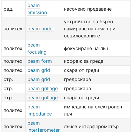
beam
рад.
насочено предаване
emission
устройство за бързо
политех.
beam finder
намиране на лъча при
осцилоскопите
beam
политех.
фокусиране на лъч
focusing
политех.
beam form
кофраж за греда
политех.
beam grid
скара от греди
стр.
beam grid
гредоскара
стр.
beam grillage
гредоскара
стр.
beam grillage
скара от греди
beam
импеданс на електронен
политех.
impedance
лъч
beam
политех.
лъчев интерферометър
interferometer