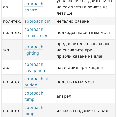
управление на движението
approach
ав.
на самолети в зоната на
control
летище
политех.
approach cut
непълно рязане
approach
политех.
подходен насип към мост
embankment
предварително запалване
approach
жп.
на сигналите при
lighting
приближаване на влак
approach
ав.
навигация при кацане
navigation
approach of
политех.
подстъп към мост
bridge
approach
апарел
ramp
approach
политех.
излаз за подземен гараж
ramp