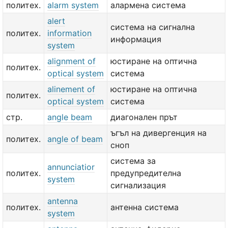
политех.
alarm system
алармена система
alert
система на сигнална
политех.
information
информация
system
alignment of
юстиране на оптична
политех.
optical system
система
alinement of
юстиране на оптична
политех.
optical system
система
стр.
angle beam
диагонален прът
ъгъл на дивергенция на
политех.
angle of beam
сноп
система за
annunciatior
политех.
предупредителна
system
сигнализация
antenna
политех.
антенна система
system