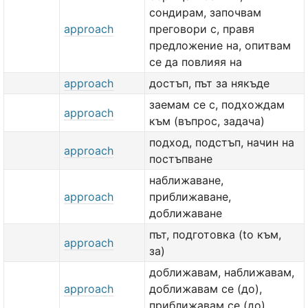
сондирам, започвам
approach
преговори с, правя
предложение на, опитвам
се да повлияя на
approach
достъп, път за някъде
заемам се с, подхождам
approach
към (въпрос, задача)
подход, подстъп, начин на
approach
постъпване
наближаване,
approach
приближаване,
доближаване
път, подготовка (to към,
approach
за)
доближавам, наближавам,
approach
доближавам се (до),
приближавам се (до)