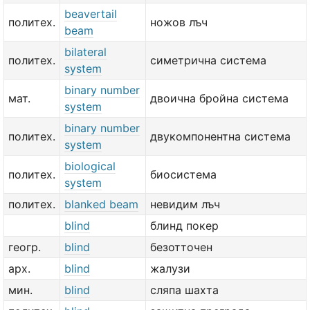
beavertail
политех.
ножов лъч
beam
bilateral
политех.
симетрична система
system
binary number
мат.
двоична бройна система
system
binary number
политех.
двукомпонентна система
system
biological
политех.
биосистема
system
политех.
blanked beam
невидим лъч
blind
блинд покер
геогр.
blind
безотточен
арх.
blind
жалузи
мин.
blind
сляпа шахта