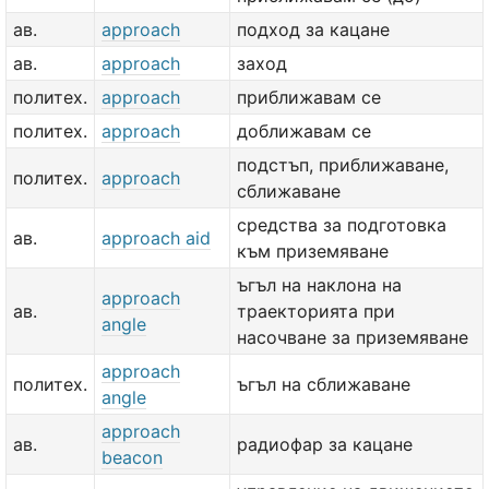
ав.
approach
подход за кацане
ав.
approach
заход
политех.
approach
приближавам се
политех.
approach
доближавам се
подстъп, приближаване,
политех.
approach
сближаване
средства за подготовка
ав.
approach aid
към приземяване
ъгъл на наклона на
approach
ав.
траекторията при
angle
насочване за приземяване
approach
политех.
ъгъл на сближаване
angle
approach
ав.
радиофар за кацане
beacon