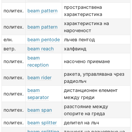
пространствена
политех.
beam pattern
характеристика
характеристика на
политех.
beam pattern
нароченост
елн.
beam pentode
лъчев пентод
ветр.
beam reach
халфвинд
beam
политех.
насочено приемане
reception
ракета, управлявана чрез
политех.
beam rider
радиолъч
beam
дистанционен елемент
политех.
separator
между греди
разстояние между
политех.
beam span
опорите на греда
политех.
beam splitter
делител на лъч
beam splitting
точност на разцепване на