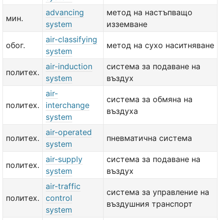
advancing
метод на настъпващо
мин.
system
изземване
air-classifying
обог.
метод на сухо наситняване
system
air-induction
система за подаване на
политех.
system
въздух
air-
система за обмяна на
политех.
interchange
въздуха
system
air-operated
политех.
пневматична система
system
air-supply
система за подаване на
политех.
system
въздух
air-traffic
система за управление на
политех.
control
въздушния транспорт
system