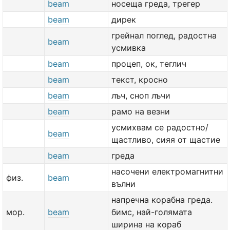
beam
носеща греда, трегер
beam
дирек
грейнал поглед, радостна
beam
усмивка
beam
процеп, ок, теглич
beam
текст, кросно
beam
лъч, сноп лъчи
beam
рамо на везни
усмихвам се радостно/
beam
щастливо, сияя от щастие
beam
греда
насочени електромагнитни
физ.
beam
вълни
напречна корабна греда.
мор.
beam
бимс, най-голямата
ширина на кораб