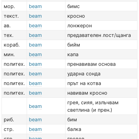
мор.
beam
бимс
текст.
beam
кросно
ав.
beam
лонжерон
тех.
beam
предавателен лост/щанга
кораб.
beam
бийм
мин.
beam
капа
политех.
beam
пренавивам основа
политех.
beam
ударна сонда
политех.
beam
прът на котва
политех.
beam
навивам кросно
грея, сияя, излъчвам
beam
светлина (и прен.)
риб.
beam
бим
стр.
beam
балка
стр.
beam
гредов