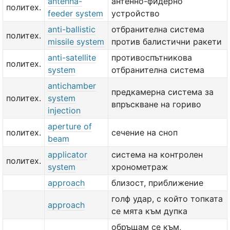
antenna-
антенно-фидерно
политех.
feeder system
устройство
anti-ballistic
отбранителна система
политех.
missile system
против балистични ракети
anti-satellite
противоспътникова
политех.
system
отбранителна система
antichamber
предкамерна система за
политех.
system
впръскване на гориво
injection
aperture of
политех.
сечение на сноп
beam
applicator
система на контролен
политех.
system
хронометраж
approach
близост, приближение
голф удар, с който топката
approach
се мята към дупка
обръщам се към,