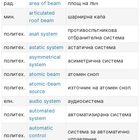
рад.
area of beam
площ на лъч
articulated
мин.
шарнирна капа
roof beam
противоспътникова
политех.
asat system
отбранителна система
политех.
astatic system
астатична система
asymmetrical
политех.
асиметрична система
system
политех.
atomic beam
атомен сноп
atomic-beam
политех.
източник на атомен сноп
source
елн.
audio system
аудиосистема
automated
политех.
автоматизирана система
system
automatic
система за автоматично
политех.
control
управление