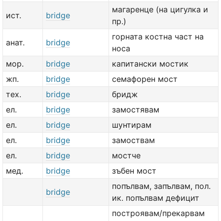
магаренце (на цигулка и
ист.
bridge
пр.)
горната костна част на
анат.
bridge
носа
мор.
bridge
капитански мостик
жп.
bridge
семафорен мост
тех.
bridge
бридж
ел.
bridge
замостявам
ел.
bridge
шунтирам
ел.
bridge
замоствам
ел.
bridge
мостче
мед.
bridge
зъбен мост
попълвам, запълвам, пол.
bridge
ик. попълвам дефицит
построявам/прекарвам