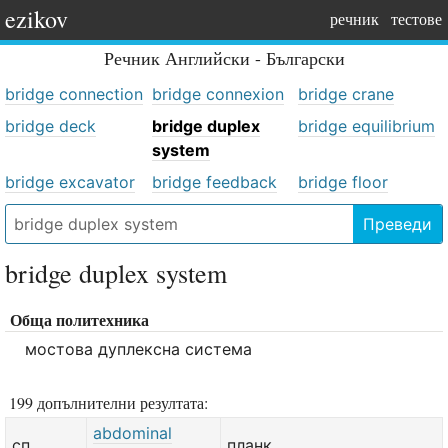
ezikov
речник
тестове
Речник
Английски - Български
bridge connection
bridge connexion
bridge crane
bridge deck
bridge duplex
bridge equilibrium
system
bridge excavator
bridge feedback
bridge floor
Преведи
bridge duplex system
Обща политехника
мостова дуплексна система
199 допълнителни резултата:
abdominal
сп.
планк