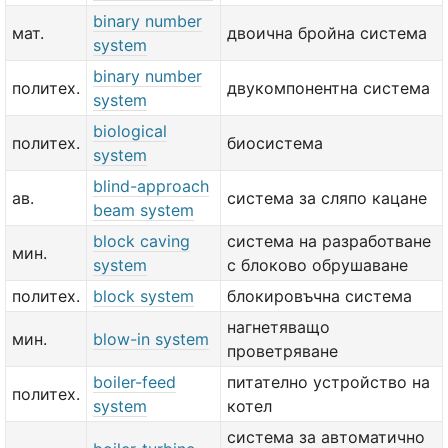
binary number
мат.
двоична бройна система
system
binary number
политех.
двукомпонентна система
system
biological
политех.
биосистема
system
blind-approach
ав.
система за сляпо кацане
beam system
block caving
система на разработване
мин.
system
с блоково обрушаване
политех.
block system
блокировъчна система
нагнетяващо
мин.
blow-in system
проветряване
boiler-feed
питателно устройство на
политех.
system
котел
система за автоматично