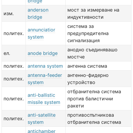
bridge
anderson
мост за измерване на
изм.
bridge
индуктивности
система за
annunciatior
политех.
предупредителна
system
сигнализация
анодно съединявашо
ел.
anode bridge
мостче
политех.
antenna system
антенна система
antenna-feeder
антенно-фидерно
политех.
system
устройство
отбранителна система
anti-ballistic
политех.
против балистични
missile system
ракети
anti-satellite
противоспътникова
политех.
system
отбранителна система
antichamber