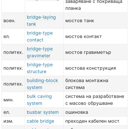
заваряване с покриваща
планка
bridge-laying
воен.
мостов танк
tank
bridge-type
ел.
мостов контакт
contact
bridge-type
политех.
мостов гравиметър
gravimeter
bridge-type
политех.
мостова конструкция
structure
building-block
блокова монтажна
политех.
system
система
bulk caving
система на разработване
мин.
system
с масово обрушване
ел.
busbar system
ошиновка
изм.
cable bridge
преходен кабелен мост