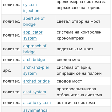
предкамерна система за
политех.
system
впръскване на гориво
injection
aperture of
политех.
светъл отвор на мост
bridge
applicator
система на контролен
политех.
system
хронометраж
approach of
политех.
подстъп към мост
bridge
политех.
arch bridge
сводов мост
arch-and-pier
система от арки,
арх.
system
опиращи се на пилони
политех.
arched bridge
сводов мост
противоспътникова
политех.
asat system
отбранителна система
политех.
astatic system
астатична система
asymmetrical