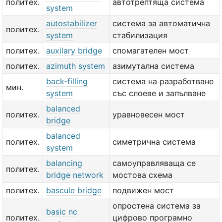
политех.
автотрептяща система
system
autostabilizer
система за автоматична
политех.
system
стабилизация
политех.
auxilary bridge
спомагателен мост
политех.
azimuth system
азимутална система
back-filling
система на разработване
мин.
system
със слоеве и запълване
balanced
политех.
уравновесен мост
bridge
balanced
политех.
симетрична система
system
balancing
самоуправляваща се
политех.
bridge network
мостова схема
политех.
bascule bridge
подвижен мост
опростена система за
basic nc
политех.
цифрово програмно