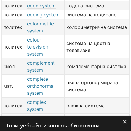
политех.
code system
кодова система
политех.
coding system
система на кодиране
colorimetric
политех.
колориметрична система
system
colour-
система на цветна
политех.
television
телевизия
system
complement
биол.
комплементарна система
system
complete
пълна ортонормирана
мат.
orthonormal
система
system
complex
политех.
сложна система
system
component
мост за измерване на
×
изм.
Този уебсайт използва бисквитки
bridge
капацитети