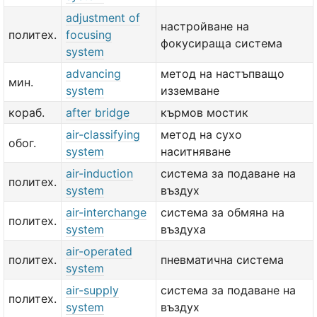
adjustment of
настройване на
политех.
focusing
фокусираща система
system
advancing
метод на настъпващо
мин.
system
изземване
кораб.
after bridge
кърмов мостик
air-classifying
метод на сухо
обог.
system
наситняване
air-induction
система за подаване на
политех.
system
въздух
air-interchange
система за обмяна на
политех.
system
въздуха
air-operated
политех.
пневматична система
system
air-supply
система за подаване на
политех.
system
въздух