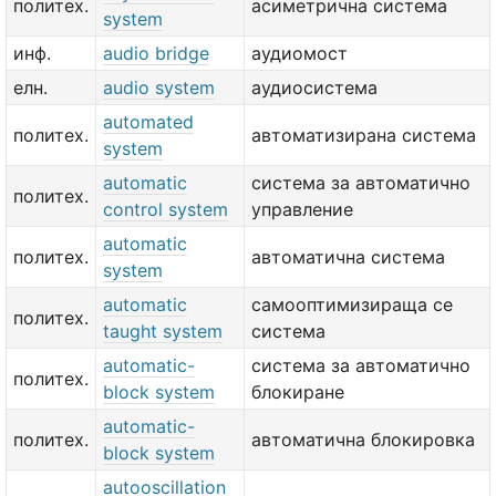
политех.
асиметрична система
system
инф.
audio bridge
аудиомост
елн.
audio system
аудиосистема
automated
политех.
автоматизирана система
system
automatic
система за автоматично
политех.
control system
управление
automatic
политех.
автоматична система
system
automatic
самооптимизираща се
политех.
taught system
система
automatic-
система за автоматично
политех.
block system
блокиране
automatic-
политех.
автоматична блокировка
block system
autooscillation