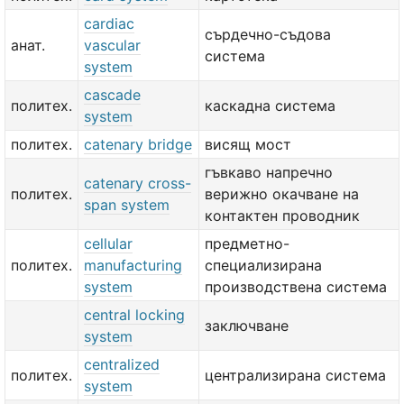
cardiac
сърдечно-съдова
анат.
vascular
система
system
cascade
политех.
каскадна система
system
политех.
catenary bridge
висящ мост
гъвкаво напречно
catenary cross-
политех.
верижно окачване на
span system
контактен проводник
cellular
предметно-
политех.
manufacturing
специализирана
system
производствена система
central locking
заключване
system
centralized
политех.
централизирана система
system