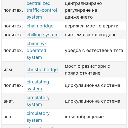
centralized
централизирано
политех.
traffic-control
регулиране на
system
движението
политех.
chain bridge
верижен мост с вериги
политех.
chilling system
система за охлаждане
chimney-
политех.
operated
уредба с естествена тяга
system
мост с резистори с
изм.
christie bridge
пряко отчитане
circulating
политех.
циркулационна система
system
circulatory
анат.
циркулационна система
system
circulatory
анат.
кръвообращение
system