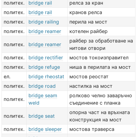
политех.
bridge rail
релса за кран
политех.
bridge rail
кранов релса
политех.
bridge railing
перила на мост
политех.
bridge reamer
котелен райбер
райбер за обработване на
политех.
bridge reamer
нитови отвори
политех.
bridge rectifier
мостов токоизправител
политех.
bridge refuge
ниша в перилата на мост
ел.
bridge rheostat
мостов реостат
политех.
bridge road
настилка на мост
bridge seam
ролково челно заваръчно
политех.
weld
съединение с планка
опорна част на връхната
политех.
bridge seat
конструкция на мост
политех.
bridge sleeper
мостова траверса