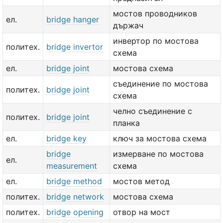
мостов проводников
ел.
bridge hanger
държач
инвертор по мостова
политех.
bridge invertor
схема
ел.
bridge joint
мостова схема
съединение по мостова
политех.
bridge joint
схема
челно съединение с
политех.
bridge joint
планка
ел.
bridge key
ключ за мостова схема
bridge
измерване по мостова
ел.
measurement
схема
ел.
bridge method
мостов метод
политех.
bridge network
мостова схема
политех.
bridge opening
отвор на мост