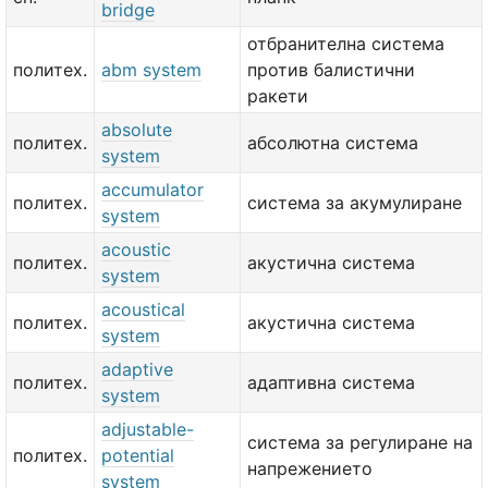
bridge
отбранителна система
политех.
abm system
против балистични
ракети
absolute
политех.
абсолютна система
system
accumulator
политех.
система за акумулиране
system
acoustic
политех.
акустична система
system
acoustical
политех.
акустична система
system
adaptive
политех.
адаптивна система
system
adjustable-
система за регулиране на
политех.
potential
напрежението
system