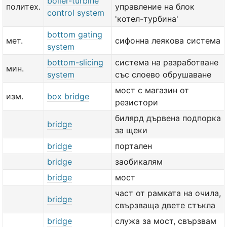
boiler-turbine
политех.
управление на блок
control system
'котел-турбина'
bottom gating
мет.
сифонна леякова система
system
bottom-slicing
система на разработване
мин.
system
със слоево обрушаване
мост с магазин от
изм.
box bridge
резистори
билярд дървена подпорка
bridge
за щеки
bridge
портален
bridge
заобикалям
bridge
мост
част от рамката на очила,
bridge
свързваща двете стъкла
bridge
служа за мост, свързвам