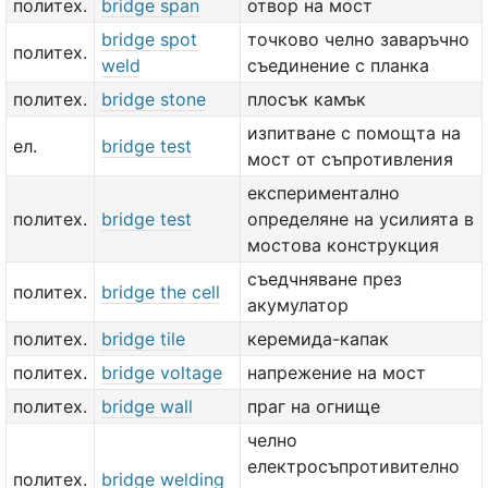
политех.
bridge span
отвор на мост
bridge spot
точково челно заваръчно
политех.
weld
съединение с планка
политех.
bridge stone
плосък камък
изпитване с помощта на
ел.
bridge test
мост от съпротивления
експериментално
политех.
bridge test
определяне на усилията в
мостова конструкция
съедчняване през
политех.
bridge the cell
акумулатор
политех.
bridge tile
керемида-капак
политех.
bridge voltage
напрежение на мост
политех.
bridge wall
праг на огнище
челно
електросъпротивително
политех.
bridge welding