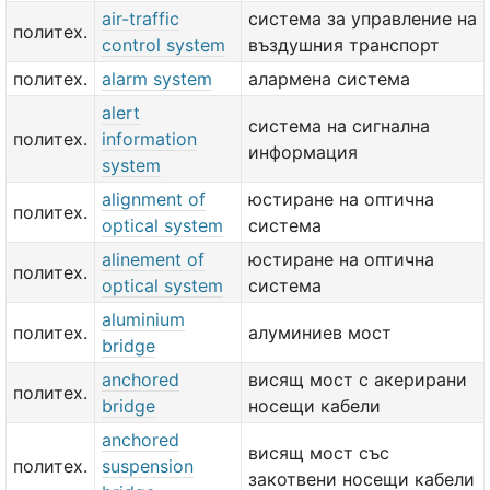
air-traffic
система за управление на
политех.
control system
въздушния транспорт
политех.
alarm system
алармена система
alert
система на сигнална
политех.
information
информация
system
alignment of
юстиране на оптична
политех.
optical system
система
alinement of
юстиране на оптична
политех.
optical system
система
aluminium
политех.
алуминиев мост
bridge
anchored
висящ мост с акерирани
политех.
bridge
носещи кабели
anchored
висящ мост със
политех.
suspension
закотвени носещи кабели