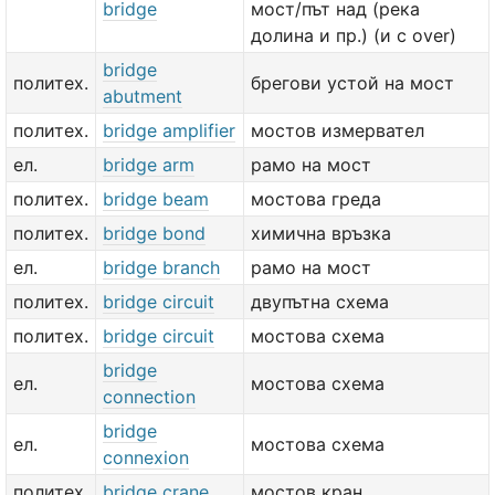
bridge
мост/път над (река
долина и пр.) (и с over)
bridge
политех.
брегови устой на мост
abutment
политех.
bridge amplifier
мостов измервател
ел.
bridge arm
рамо на мост
политех.
bridge beam
мостова греда
политех.
bridge bond
химична връзка
ел.
bridge branch
рамо на мост
политех.
bridge circuit
двупътна схема
политех.
bridge circuit
мостова схема
bridge
ел.
мостова схема
connection
bridge
ел.
мостова схема
connexion
политех.
bridge crane
мостов кран