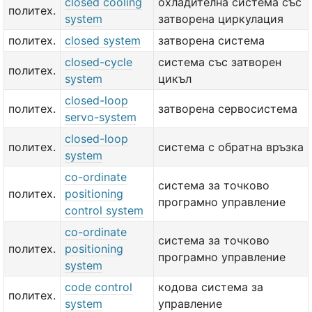
closed cooling
охладителна система със
политех.
system
затворена циркулация
политех.
closed system
затворена система
closed-cycle
система със затворен
политех.
system
цикъл
closed-loop
политех.
затворена сервосистема
servo-system
closed-loop
политех.
система с обратна връзка
system
co-ordinate
система за точково
политех.
positioning
програмно управление
control system
co-ordinate
система за точково
политех.
positioning
програмно управление
system
code control
кодова система за
политех.
system
управление