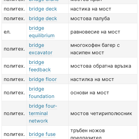
политех.
bridge deck
настика на мост
политех.
bridge deck
мостова палуба
bridge
ел.
равновесие на мост
equilibrium
bridge
многокофен багер с
политех.
excavator
насипен мост
bridge
политех.
мостова обратна връзка
feedback
политех.
bridge floor
настилка на мост
bridge
политех.
основи на мост
foundation
bridge four-
политех.
terminal
мостов четириполюсник
network
тръбен ножов
политех.
bridge fuse
предпазител