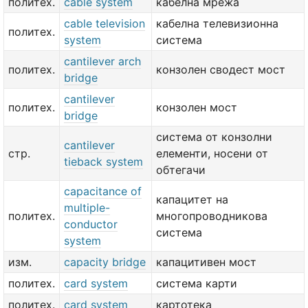
политех.
cable system
кабелна мрежа
cable television
кабелна телевизионна
политех.
system
система
cantilever arch
политех.
конзолен сводест мост
bridge
cantilever
политех.
конзолен мост
bridge
система от конзолни
cantilever
стр.
елементи, носени от
tieback system
обтегачи
capacitance of
капацитет на
multiple-
политех.
многопроводникова
conductor
система
system
изм.
capacity bridge
капацитивен мост
политех.
card system
система карти
политех.
card system
картотека