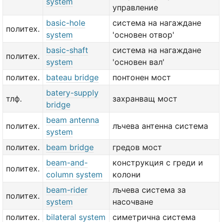
system
управление
basic-hole
система на нагаждане
политех.
system
'основен отвор'
basic-shaft
система на нагаждане
политех.
system
'основен вал'
политех.
bateau bridge
понтонен мост
batery-supply
тлф.
захранващ мост
bridge
beam antenna
политех.
лъчева антенна система
system
политех.
beam bridge
гредов мост
beam-and-
конструкция с греди и
политех.
column system
колони
beam-rider
лъчева система за
политех.
system
насочване
политех.
bilateral system
симетрична система