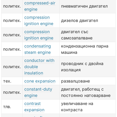
compressed-air
политех.
пневматичен двигател
engine
compression
политех.
дизелов двигател
ignition engine
compression
двигател със
политех.
ignition engine
самозапалване
condensating
кондензационна парна
политех.
steam engine
машина
conductor with
проводник с двойна
политех.
double
изолация
insulation
тех.
cone expansion
развалцоване
constant-duty
двигател, работещ с
политех.
engine
постоянно натоварване
contrast
увеличаване на
тлв.
expansion
контраста