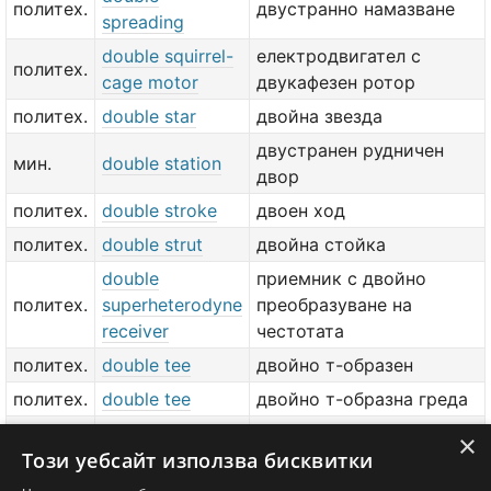
политех.
двустранно намазване
spreading
double squirrel-
електродвигател с
политех.
cage motor
двукафезен ротор
политех.
double star
двойна звезда
двустранен рудничен
мин.
double station
двор
политех.
double stroke
двоен ход
политех.
double strut
двойна стойка
double
приемник с двойно
политех.
superheterodyne
преобразуване на
receiver
честотата
политех.
double tee
двойно т-образен
политех.
double tee
двойно т-образна греда
двойно т-образна
×
политех.
double tee
Този уебсайт използва бисквитки
стомана