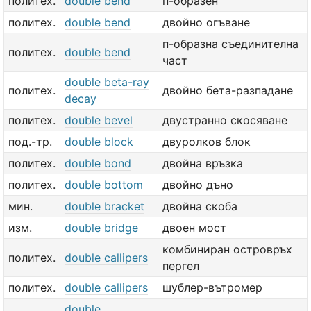
политех.
double bend
п-образен
политех.
double bend
двойно огъване
п-образна съединителна
политех.
double bend
част
double beta-ray
политех.
двойно бета-разпадане
decay
политех.
double bevel
двустранно скосяване
под.-тр.
double block
двуролков блок
политех.
double bond
двойна връзка
политех.
double bottom
двойно дъно
мин.
double bracket
двойна скоба
изм.
double bridge
двоен мост
комбиниран островръх
политех.
double callipers
пергел
политех.
double callipers
шублер-вътромер
double