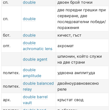
сп.
double
двоен брой точки
две порeдни грешки при
сервиране, две
сп.
double
последователни победи/
поражения
бот.
double
кичест, гъст
double
опт.
ахромат
achromatic lens
шпионин, който служи
double agent
на две страни
double
политех.
удвоена амплитуда
amplitude
double balanced
двойноуравновесено
политех.
relay
реле
double barrel
арх.
кръстат свод
vault