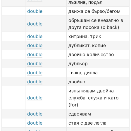
лъжлив, подъл
double
движа се бързо/бегом
обръщам cе внезапно в
double
друга посока (с back)
double
хитрина, трик
double
дубликат, копие
double
двойно количество
double
дубльор
double
гънка, дипла
double
двойно
изпълнявам двойна
double
служба, служа и като
(for)
double
сдвоявам
double
стая с две легла