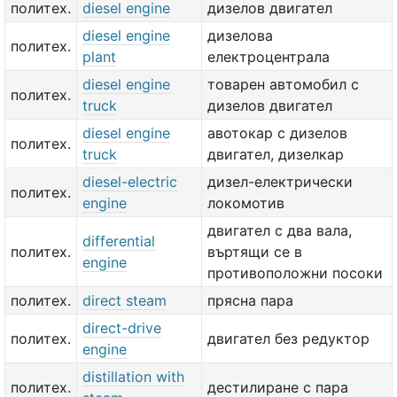
политех.
diesel engine
дизелов двигател
diesel engine
дизелова
политех.
plant
електроцентрала
diesel engine
товарен автомобил с
политех.
truck
дизелов двигател
diesel engine
авотокар с дизелов
политех.
truck
двигател, дизелкар
diesel-electric
дизел-електрически
политех.
engine
локомотив
двигател с два вала,
differential
политех.
въртящи се в
engine
противоположни посоки
политех.
direct steam
прясна пара
direct-drive
политех.
двигател без редуктор
engine
distillation with
политех.
дестилиране с пара