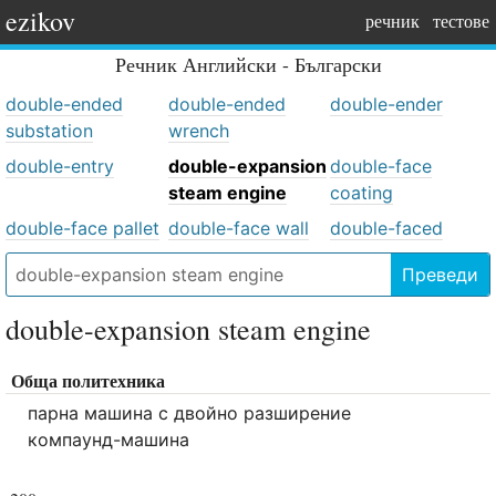
ezikov
речник
тестове
Речник
Английски - Български
double-ended
double-ended
double-ender
substation
wrench
double-entry
double-expansion
double-face
steam engine
coating
double-face pallet
double-face wall
double-faced
Преведи
double-expansion steam engine
Обща политехника
парна машина с двойно разширение
компаунд-машина