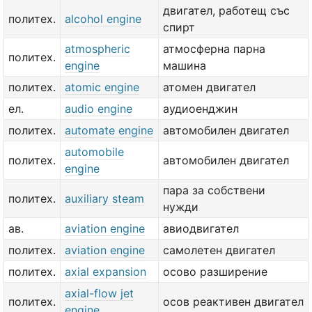
двигател, работещ със
политех.
alcohol engine
спирт
atmospheric
атмосферна парна
политех.
engine
машина
политех.
atomic engine
атомен двигател
ел.
audio engine
аудиоенджин
политех.
automate engine
автомобилен двигател
automobile
политех.
автомобилен двигател
engine
пара за собствени
политех.
auxiliary steam
нужди
ав.
aviation engine
авиодвигател
политех.
aviation engine
самолетен двигател
политех.
axial expansion
осово разширение
axial-flow jet
политех.
осов реактивен двигател
engine