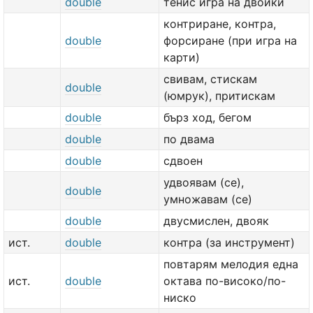
double
тенис игра на двойки
контриране, контра,
double
форсиране (при игра на
карти)
свивам, стискам
double
(юмрук), притискам
double
бърз ход, бегом
double
по двама
double
сдвоен
удвоявам (се),
double
умножавам (се)
double
двусмислен, двояк
ист.
double
контра (за инструмент)
повтарям мелодия една
ист.
double
октава по-високо/по-
ниско