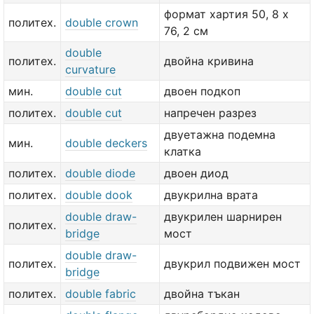
формат хартия 50, 8 х
политех.
double crown
76, 2 см
double
политех.
двойна кривина
curvature
мин.
double cut
двоен подкоп
политех.
double cut
напречен разрез
двуетажна подемна
мин.
double deckers
клатка
политех.
double diode
двоен диод
политех.
double dook
двукрилна врата
double draw-
двукрилен шарнирен
политех.
bridge
мост
double draw-
политех.
двукрил подвижен мост
bridge
политех.
double fabric
двойна тъкан