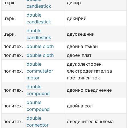
църк.
дикир
candlestick
double
църк.
дикирий
candlestick
double
църк.
двусвещник
candlestick
политех.
double cloth
двойна тъкан
политех.
double cloth
двоен плат
double
двуколекторен
политех.
commutator
електродвигател за
motor
постоянен ток
double
политех.
двойно съединение
compound
double
политех.
двойна сол
compound
double
политех.
съединителна клема
connector