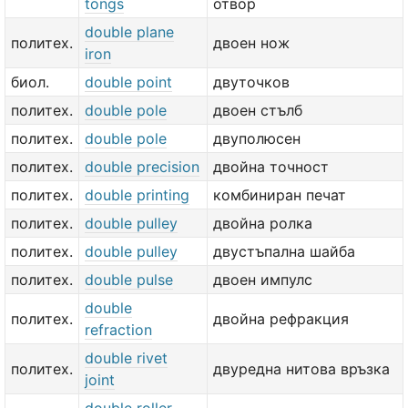
tongs
отвор
double plane
политех.
двоен нож
iron
биол.
double point
двуточков
политех.
double pole
двоен стълб
политех.
double pole
двуполюсен
политех.
double precision
двойна точност
политех.
double printing
комбиниран печат
политех.
double pulley
двойна ролка
политех.
double pulley
двустъпална шайба
политех.
double pulse
двоен импулс
double
политех.
двойна рефракция
refraction
double rivet
политех.
двуредна нитова връзка
joint