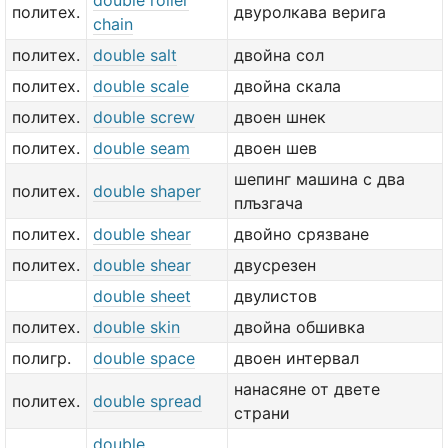
double roller
политех.
двуролкава верига
chain
политех.
double salt
двойна сол
политех.
double scale
двойна скала
политех.
double screw
двоен шнек
политех.
double seam
двоен шев
шепинг машина с два
политех.
double shaper
плъзгача
политех.
double shear
двойно срязване
политех.
double shear
двусрезен
double sheet
двулистов
политех.
double skin
двойна обшивка
полигр.
double space
двоен интервал
нанасяне от двете
политех.
double spread
страни
double