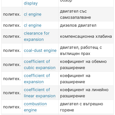
обзор
display
двигател със
политех.
cl engine
самозапалване
политех.
cl engine
дизелов двигател
clearance for
политех.
компенсационна хлабина
expansion
двигател, работещ с
политех.
coal-dust engine
въглищен прах
coefficient of
коефициент на обемно
политех.
cubic expansion
разширение
coefficient of
коефициент на
политех.
expansion
разширение
coefficient of
коефициент на линейно
политех.
linear expansion
разширение
combustion
двигател с вътрешно
политех.
engine
горене