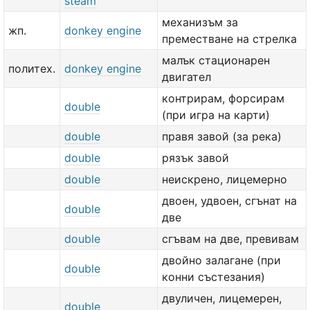
steam
механизъм за
жп.
donkey engine
преместване на стрелка
малък стационарен
политех.
donkey engine
двигател
контрирам, форсирам
double
(при игра на карти)
double
правя завой (за река)
double
рязък завой
double
неискрено, лицемерно
двоен, удвоен, сгънат на
double
две
double
сгъвам на две, превивам
двойно залагане (при
double
конни състезания)
двуличен, лицемерен,
double