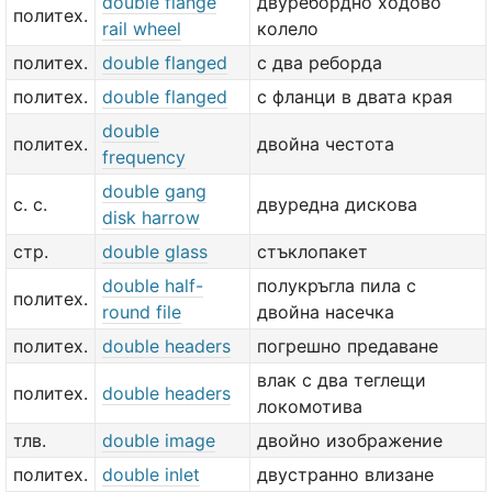
double flange
двуребордно ходово
политех.
rail wheel
колело
политех.
double flanged
с два реборда
политех.
double flanged
с фланци в двата края
double
политех.
двойна честота
frequency
double gang
с. с.
двуредна дискова
disk harrow
стр.
double glass
стъклопакет
double half-
полукръгла пила с
политех.
round file
двойна насечка
политех.
double headers
погрешно предаване
влак с два теглещи
политех.
double headers
локомотива
тлв.
double image
двойно изображение
политех.
double inlet
двустранно влизане