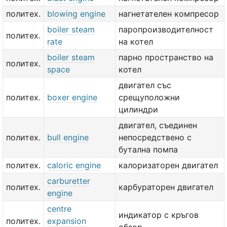
политех.
blowing engine
нагнетателен компресор
boiler steam
паропроизводителност
политех.
rate
на котел
boiler steam
парно пространство на
политех.
space
котел
двигател със
политех.
boxer engine
срещуположни
цилиндри
двигател, съединен
политех.
bull engine
непосредствено с
бутална помпа
политех.
caloric engine
калоризаторен двигател
carburetter
политех.
карбураторен двигател
engine
centre
индикатор с кръгов
политех.
expansion