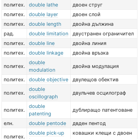
политех.
double lathe
двоен струг
политех.
double layer
двоен слой
политех.
double length
двойна дължина
рад.
double limitation
двустранен ограничител
политех.
double line
двойна линия
политех.
double linkage
двойна връзка
double
политех.
двойна модулация
modulation
политех.
double objective
двулещов обектив
double
политех.
двулъчев осцилограф
oscillograph
double
политех.
дублиращо патентоване
patenting
елн.
double pentode
двден пентод
double pick-up
ковашки клещи с двоен
политех.