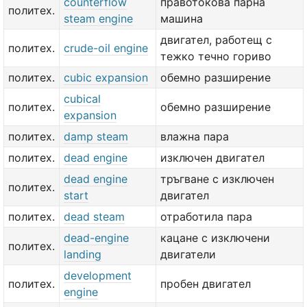
counterflow
правотокова парна
политех.
steam engine
машина
двигател, работещ с
политех.
crude-oil engine
тежко течно гориво
политех.
cubic expansion
обемно разширение
cubical
политех.
обемно разширение
expansion
политех.
damp steam
влажна пара
политех.
dead engine
изключен двигател
dead engine
тръгване с изключен
политех.
start
двигател
политех.
dead steam
отработила пара
dead-engine
кацане с изключени
политех.
landing
двигатели
development
политех.
пробен двигател
engine