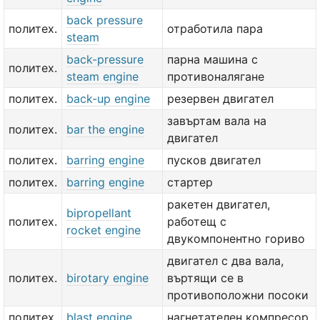
back pressure
политех.
отработила пара
steam
back-pressure
парна машина с
политех.
steam engine
противоналягане
политех.
back-up engine
резервен двигател
завъртам вала на
политех.
bar the engine
двигател
политех.
barring engine
пусков двигател
политех.
barring engine
стартер
ракетен двигател,
bipropellant
политех.
работещ с
rocket engine
двукомпонентно гориво
двигател с два вала,
политех.
birotary engine
въртящи се в
противоположни посоки
политех.
blast engine
нагнетателен компресор