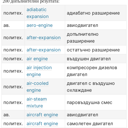
200 допълнителни резултата:
adiabatic
политех.
адиабатно разширение
expansion
ав.
aero-engine
авиодвигател
допълнително
политех.
after-expansion
разширение
политех.
after-expansion
остатъчно разширение
политех.
air engine
въздушен двигател
air injection
компресорен дизелов
политех.
engine
двигател
air-cooled
двигател с въздушно
политех.
engine
охлаждане
air-steam
политех.
паровъздушна смес
mixture
ав.
aircraft engine
авиодвигател
политех.
aircraft engine
самолетен двигател