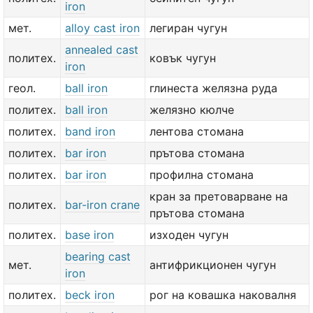
iron
мет.
alloy cast iron
легиран чугун
annealed cast
политех.
ковък чугун
iron
геол.
ball iron
глинеста желязна руда
политех.
ball iron
желязно кюлче
политех.
band iron
лентова стомана
политех.
bar iron
прътова стомана
политех.
bar iron
профилна стомана
кран за претоварване на
политех.
bar-iron crane
прътова стомана
политех.
base iron
изходен чугун
bearing cast
мет.
антифрикционен чугун
iron
политех.
beck iron
рог на ковашка наковалня