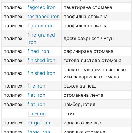
политех.
fagoted iron
пакетирана стомана
политех.
fashioned iron
профилна стомана
политех.
figured iron
профилна стомана
fine-grained
политех.
дребнозърнест чугун
iron
политех.
fined iron
рафинирана стомана
политех.
finished iron
готова листова стомана
блок от заваръчно желязо
политех.
finished iron
или заваръчна стомана
политех.
fire iron
ръжен за пещ
политех.
flat iron
стоманена лента
политех.
flat iron
чембер, ютия
flat-iron
ютия
политех.
forge iron
ковашко желязо
политех.
forge iron
ковашка стомана