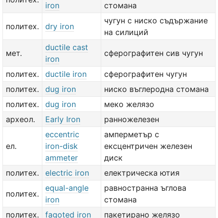
iron
стомана
чугун с ниско съдържание
политех.
dry iron
на силиций
ductile cast
мет.
сферографитен сив чугун
iron
политех.
ductile iron
сферографитен чугун
политех.
dug iron
ниско въглеродна стомана
политех.
dug iron
меко желязо
археол.
Early Iron
ранножелезен
eccentric
амперметър с
ел.
iron-disk
ексцентричен железен
ammeter
диск
политех.
electric iron
електрическа ютия
equal-angle
равностранна ъглова
политех.
iron
стомана
политех.
fagoted iron
пакетирано желязо