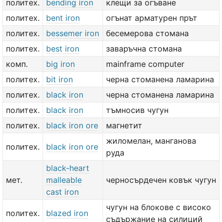
политех.
bending iron
клещи за огъване
политех.
bent iron
огънат арматурен прът
политех.
bessemer iron
бесемерова стомана
политех.
best iron
заваръчна стомана
комп.
big iron
mainframe computer
политех.
bit iron
черна стоманена ламарина
политех.
black iron
черна стоманена ламарина
политех.
black iron
тъмносив чугун
политех.
black iron ore
магнетит
жиломелан, манганова
политех.
black iron ore
руда
black-heart
мет.
malleable
черносърдечен ковък чугун
cast iron
чугун на блокове с високо
политех.
blazed iron
съдържание на силиций