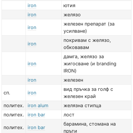
iron
ютия
iron
желязо
железен препарат (за
iron
усилване)
покривам с желязо,
iron
обковавам
дамга, желязо за
iron
жигосване (и branding
IRON)
iron
железен
вид пръчка за голф с
сп.
iron
железен край
политех.
iron alum
желязна стипца
политех.
iron bar
лост
барамина, стомана на
политех.
iron bar
пръти