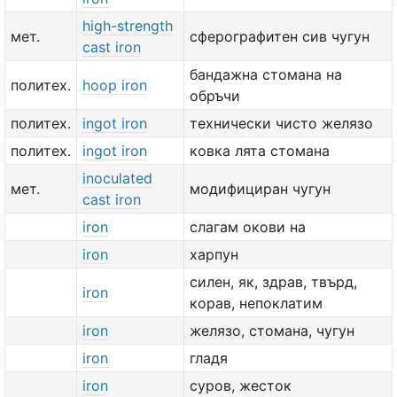
high-strength
мет.
сферографитен сив чугун
cast iron
бандажна стомана на
политех.
hoop iron
обръчи
политех.
ingot iron
технически чисто желязо
политех.
ingot iron
ковка лята стомана
inoculated
мет.
модифициран чугун
cast iron
iron
слагам окови на
iron
харпун
силен, як, здрав, твърд,
iron
корав, непоклатим
iron
желязо, стомана, чугун
iron
гладя
iron
суров, жесток