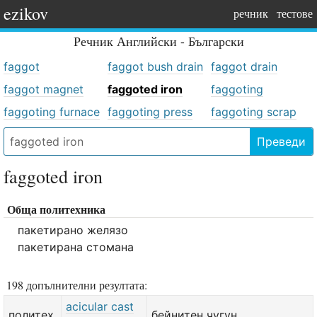
ezikov
речник
тестове
Речник
Английски - Български
faggot
faggot bush drain
faggot drain
faggot magnet
faggoted iron
faggoting
faggoting furnace
faggoting press
faggoting scrap
Преведи
faggoted iron
Обща политехника
пакетирано желязо
пакетирана стомана
198 допълнителни резултата:
acicular cast
политех.
бейнитен чугун