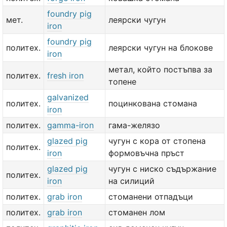
foundry pig
мет.
леярски чугун
iron
foundry pig
политех.
леярски чугун на блокове
iron
метал, който постъпва за
политех.
fresh iron
топене
galvanized
политех.
поцинкована стомана
iron
политех.
gamma-iron
гама-желязо
glazed pig
чугун с кора от стопена
политех.
iron
формовъчна пръст
glazed pig
чугун с ниско съдържание
политех.
iron
на силиций
политех.
grab iron
стоманени отпадъци
политех.
grab iron
стоманен лом