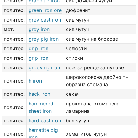
политех.
graphitic iron
сив доменен чугун
политех.
green iron ore
дюфренит
политех.
grey cast iron
сив чугун
мет.
grey iron
сив чугун
политех.
grey pig iron
сив чугун на блокове
политех.
grip iron
челюсти
политех.
grip iron
стиски
политех.
grooving iron
нож за ренде за нутове
широкопоясна двойно т-
политех.
h iron
образна стомана
политех.
hack iron
секач
hammered
прокована стоманена
политех.
sheet iron
ламарина
политех.
hard cast iron
бял чугун
hematite pig
политех.
хематитов чугун
iron