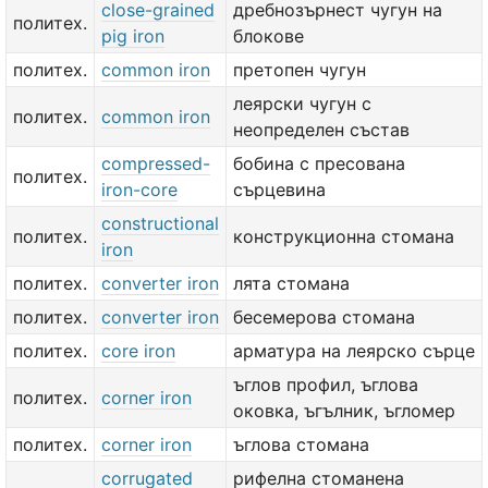
close-grained
дребнозърнест чугун на
политех.
pig iron
блокове
политех.
common iron
претопен чугун
леярски чугун с
политех.
common iron
неопределен състав
compressed-
бобина с пресована
политех.
iron-core
сърцевина
constructional
политех.
конструкционна стомана
iron
политех.
converter iron
лята стомана
политех.
converter iron
бесемерова стомана
политех.
core iron
арматура на леярско сърце
ъглов профил, ъглова
политех.
corner iron
оковка, ъгълник, ъгломер
политех.
corner iron
ъглова стомана
corrugated
рифелна стоманена