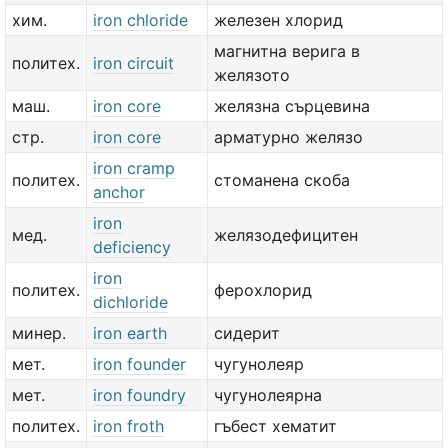
хим.
iron chloride
железен хлорид
магнитна верига в
политех.
iron circuit
желязото
маш.
iron core
желязна сърцевина
стр.
iron core
арматурно желязо
iron cramp
политех.
стоманена скоба
anchor
iron
мед.
желязодефицитен
deficiency
iron
политех.
ферохлорид
dichloride
минер.
iron earth
сидерит
мет.
iron founder
чугунолеяр
мет.
iron foundry
чугунолеярна
политех.
iron froth
гъбест хематит