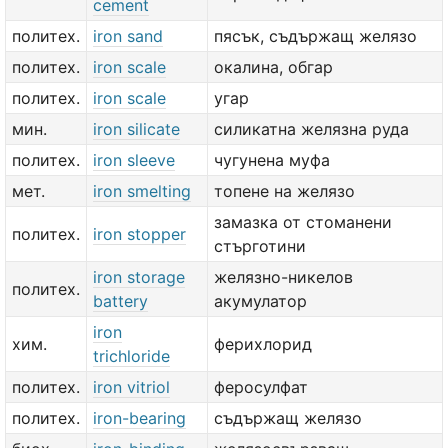
cement
политех.
iron sand
пясък, съдържащ желязо
политех.
iron scale
окалина, обгар
политех.
iron scale
угар
мин.
iron silicate
силикатна желязна руда
политех.
iron sleeve
чугунена муфа
мет.
iron smelting
топене на желязо
замазка от стоманени
политех.
iron stopper
стърготини
iron storage
желязно-никелов
политех.
battery
акумулатор
iron
хим.
ферихлорид
trichloride
политех.
iron vitriol
феросулфат
политех.
iron-bearing
съдържащ желязо