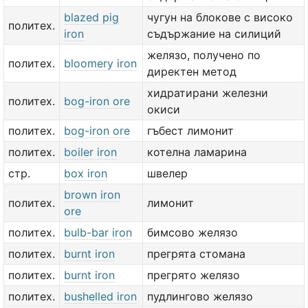
blazed pig
чугун на блокове с високо
политех.
iron
съдържание на силиций
желязо, получено по
политех.
bloomery iron
директен метод
хидратирани железни
политех.
bog-iron ore
окиси
политех.
bog-iron ore
гъбест лимонит
политех.
boiler iron
котелна ламарина
стр.
box iron
швелер
brown iron
политех.
лимонит
ore
политех.
bulb-bar iron
бимсово желязо
политех.
burnt iron
прегрята стомана
политех.
burnt iron
прегрято желязо
политех.
bushelled iron
пудлингово желязо