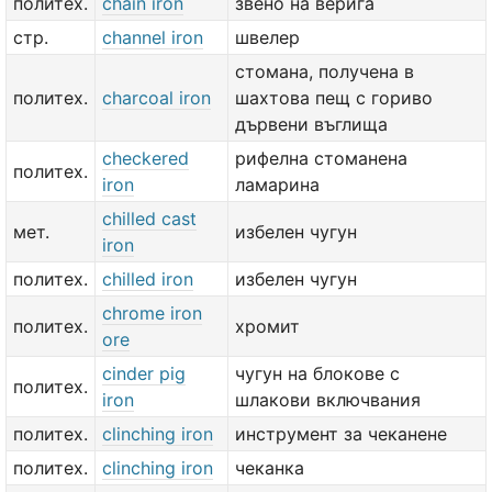
политех.
chain iron
звено на верига
стр.
channel iron
швелер
стомана, получена в
политех.
charcoal iron
шахтова пещ с гориво
дървени въглища
checkered
рифелна стоманена
политех.
iron
ламарина
chilled cast
мет.
избелен чугун
iron
политех.
chilled iron
избелен чугун
chrome iron
политех.
хромит
ore
cinder pig
чугун на блокове с
политех.
iron
шлакови включвания
политех.
clinching iron
инструмент за чеканене
политех.
clinching iron
чеканка