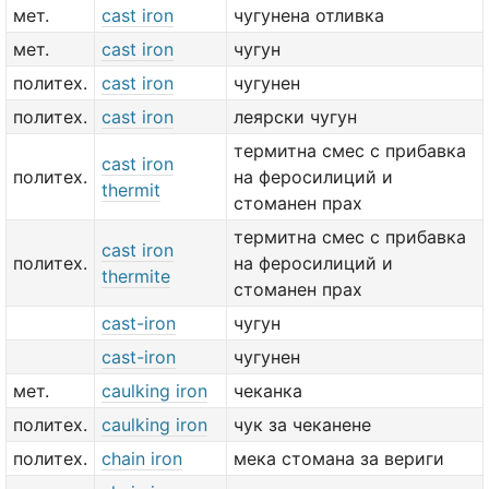
мет.
cast iron
чугунена отливка
мет.
cast iron
чугун
политех.
cast iron
чугунен
политех.
cast iron
леярски чугун
термитна смес с прибавка
cast iron
политех.
на феросилиций и
thermit
стоманен прах
термитна смес с прибавка
cast iron
политех.
на феросилиций и
thermite
стоманен прах
cast-iron
чугун
cast-iron
чугунен
мет.
caulking iron
чеканка
политех.
caulking iron
чук за чеканене
политех.
chain iron
мека стомана за вериги