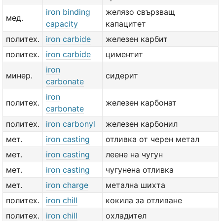
iron binding
желязо свързващ
мед.
capacity
капацитет
политех.
iron carbide
железен карбит
политех.
iron carbide
циментит
iron
минер.
сидерит
carbonate
iron
политех.
железен карбонат
carbonate
политех.
iron carbonyl
железен карбонил
мет.
iron casting
отливка от черен метал
мет.
iron casting
леене на чугун
мет.
iron casting
чугунена отливка
мет.
iron charge
метална шихта
политех.
iron chill
кокила за отливане
политех.
iron chill
охладител