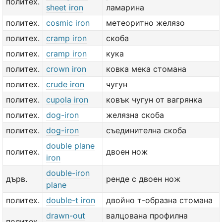
политех.
sheet iron
ламарина
политех.
cosmic iron
метеоритно желязо
политех.
cramp iron
скоба
политех.
cramp iron
кука
политех.
crown iron
ковка мека стомана
политех.
crude iron
чугун
политех.
cupola iron
ковък чугун от вагрянка
политех.
dog-iron
желязна скоба
политех.
dog-iron
съединителна скоба
double plane
политех.
двоен нож
iron
double-iron
дърв.
ренде с двоен нож
plane
политех.
double-t iron
двойно т-образна стомана
drawn-out
валцована профилна
политех.