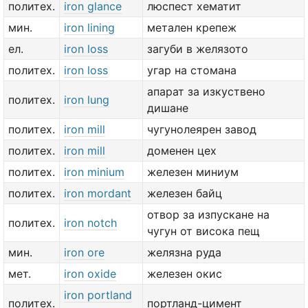
политех.
iron glance
люспест хематит
мин.
iron lining
метален крепеж
ел.
iron loss
загуби в желязото
политех.
iron loss
угар на стомана
апарат за изкуствено
политех.
iron lung
дишане
политех.
iron mill
чугунолеярен завод
политех.
iron mill
доменен цех
политех.
iron minium
железен миниум
политех.
iron mordant
железен байц
отвор за изпускане на
политех.
iron notch
чугун от висока пещ
мин.
iron ore
желязна руда
мет.
iron oxide
железен окис
iron portland
политех.
портланд-цимент