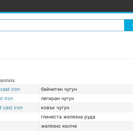
зултата:
 cast iron
бейнитен чугун
st iron
легиран чугун
 cast iron
ковък чугун
глинеста желязна руда
желязно кюлче