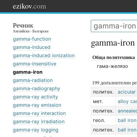
ezikov
.com
Речник
Английски - Български
gamma-function
gamma-iron
gamma-induced
gamma-induced ionization
Обща политехника
gamma-insensitive
гама-желязо
gamma-iron
gamma-radiation
199 допълнителни ре
gamma-radiography
политех.
acicular
gamma-ray activity
мет.
alloy ca
gamma-ray emission
политех.
annealed
gamma-ray interaction
геол.
ball iron
gamma-ray irradiation
gamma-ray logging
политех.
ball iron