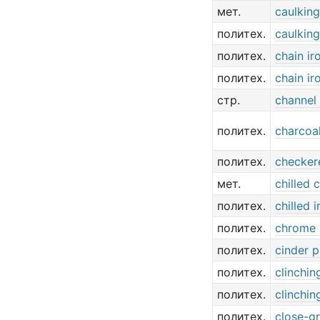
мет.
caulking
политех.
caulking
политех.
chain ir
политех.
chain ir
стр.
channel 
политех.
charcoal
политех.
checker
мет.
chilled 
политех.
chilled i
политех.
chrome 
политех.
cinder p
политех.
clinchin
политех.
clinchin
политех.
close-gr