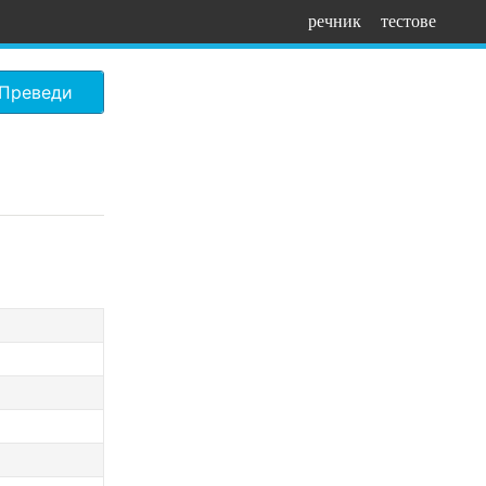
речник
тестове
Преведи