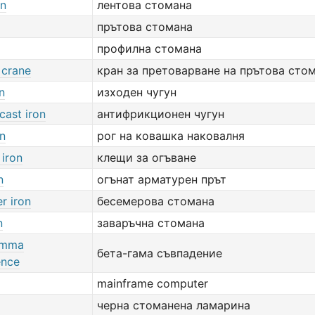
on
лентова стомана
прътова стомана
профилна стомана
 crane
кран за претоварване на прътова сто
n
изходен чугун
cast iron
антифрикционен чугун
on
рог на ковашка наковалня
 iron
клещи за огъване
n
огънат арматурен прът
r iron
бесемерова стомана
n
заваръчна стомана
amma
бета-гама съвпадение
ence
mainframe computer
черна стоманена ламарина