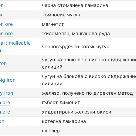
on
черна стоманена ламарина
on
тъмносив чугун
on ore
магнетит
on ore
жиломелан, манганова руда
art malleable
черносърдечен ковък чугун
n
чугун на блокове с високо съдържани
ron
силиций
чугун на блокове с високо съдържани
ig iron
силиций
y iron
желязо, получено по директен метод
n ore
гъбест лимонит
n ore
хидратирани железни окиси
on
котелна ламарина
швелер