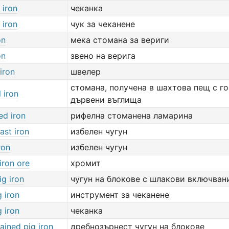
 iron
чеканка
 iron
чук за чеканене
on
мека стомана за вериги
on
звено на верига
iron
швелер
стомана, получена в шахтова пещ с г
 iron
дървени въглища
ed iron
рифелна стоманена ламарина
cast iron
избелен чугун
ron
избелен чугун
iron ore
хромит
ig iron
чугун на блокове с шлакови включван
g iron
инструмент за чеканене
g iron
чеканка
ained pig iron
дребнозърнест чугун на блокове