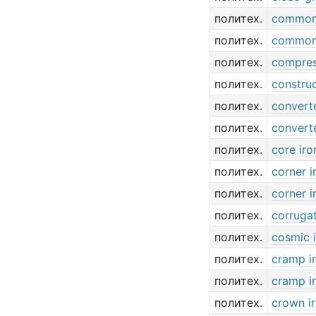
политех.
common
политех.
common
политех.
compres
политех.
construc
политех.
converte
политех.
converte
политех.
core iro
политех.
corner i
политех.
corner i
политех.
corrugat
политех.
cosmic 
политех.
cramp i
политех.
cramp i
политех.
crown i