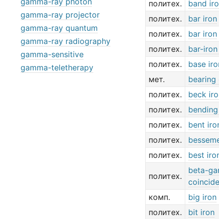
gamma-ray photon
политех.
band ir
gamma-ray projector
политех.
bar iron
gamma-ray quantum
политех.
bar iron
gamma-ray radiography
политех.
bar-iron
gamma-sensitive
политех.
base iro
gamma-teletherapy
мет.
bearing 
политех.
beck ir
политех.
bending
политех.
bent iro
политех.
besseme
политех.
best iro
beta-g
политех.
coincid
комп.
big iron
политех.
bit iron