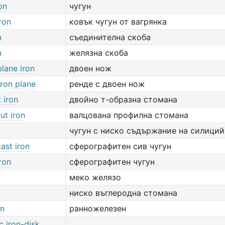
on
чугун
ron
ковък чугун от вагрянка
n
съединителна скоба
n
желязна скоба
lane iron
двоен нож
iron plane
ренде с двоен нож
 iron
двойно т-образна стомана
ut iron
валцована профилна стомана
чугун с ниско съдържание на силиций
cast iron
сферографитен сив чугун
iron
сферографитен чугун
меко желязо
ниско въглеродна стомана
on
ранножелезен
c iron-disk