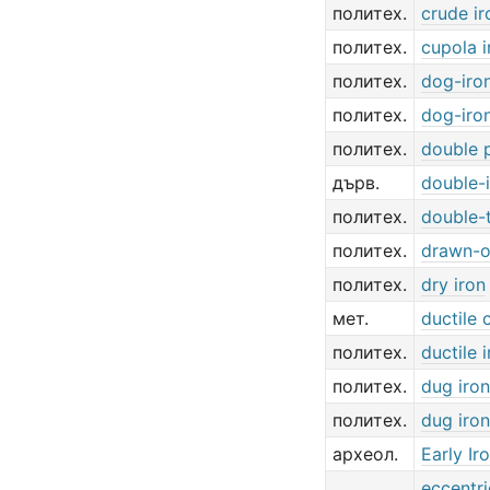
политех.
crude ir
политех.
cupola i
политех.
dog-iro
политех.
dog-iro
политех.
double p
дърв.
double-
политех.
double-t
политех.
drawn-o
политех.
dry iron
мет.
ductile 
политех.
ductile 
политех.
dug iron
политех.
dug iron
археол.
Early Ir
eccentri