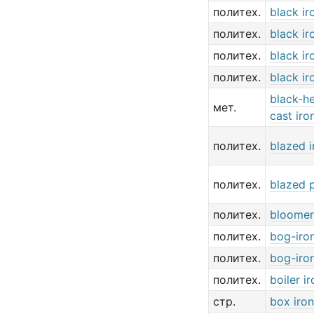
политех.
black ir
политех.
black ir
политех.
black ir
политех.
black ir
black-he
мет.
cast iro
политех.
blazed i
политех.
blazed p
политех.
bloomer
политех.
bog-iro
политех.
bog-iro
политех.
boiler ir
стр.
box iron