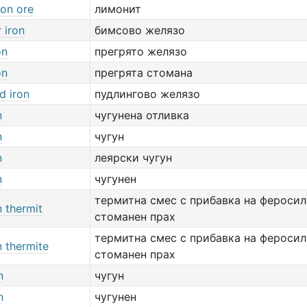
ron ore
лимонит
 iron
бимсово желязо
on
прегрято желязо
on
прегрята стомана
d iron
пудлингово желязо
n
чугунена отливка
n
чугун
n
леярски чугун
n
чугунен
термитна смес с прибавка на фероси
n thermit
стоманен прах
термитна смес с прибавка на фероси
n thermite
стоманен прах
n
чугун
n
чугунен