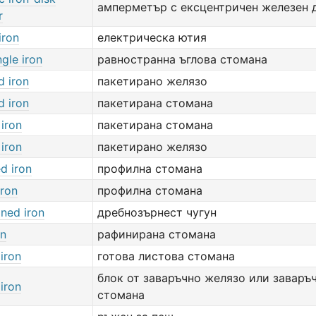
амперметър с ексцентричен железен 
r
iron
електрическа ютия
gle iron
равностранна ъглова стомана
d iron
пакетирано желязо
d iron
пакетирана стомана
iron
пакетирана стомана
iron
пакетирано желязо
d iron
профилна стомана
iron
профилна стомана
ined iron
дребнозърнест чугун
on
рафинирана стомана
 iron
готова листова стомана
блок от заваръчно желязо или заваръ
 iron
стомана