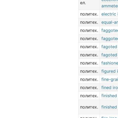
ел.
ammete
политех.
electric 
политех.
equal-an
политех.
faggote
политех.
faggote
политех.
fagoted 
политех.
fagoted 
политех.
fashione
политех.
figured 
политех.
fine-gra
политех.
fined ir
политех.
finished
политех.
finished