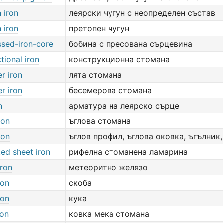
 iron
леярски чугун с неопределен състав
 iron
претопен чугун
sed-iron-core
бобина с пресована сърцевина
tional iron
конструкционна стомана
r iron
лята стомана
r iron
бесемерова стомана
n
арматура на леярско сърце
ron
ъглова стомана
ron
ъглов профил, ъглова оковка, ъгълник
ed sheet iron
рифелна стоманена ламарина
iron
метеоритно желязо
ron
скоба
ron
кука
ron
ковка мека стомана