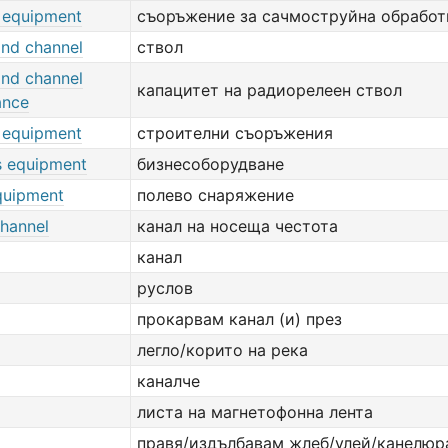
g equipment
съоръжение за сачмоструйна обработ
nd channel
ствол
nd channel
капацитет на радиорелеен ствол
ance
g equipment
строителни съоръжения
s equipment
бизнесоборудване
quipment
полево снаряжение
channel
канал на носеща честота
канал
руслов
прокарвам канал (и) през
легло/корито на река
каналче
листа на магнетофонна лента
правя/издълбавам жлеб/улей/канелюр