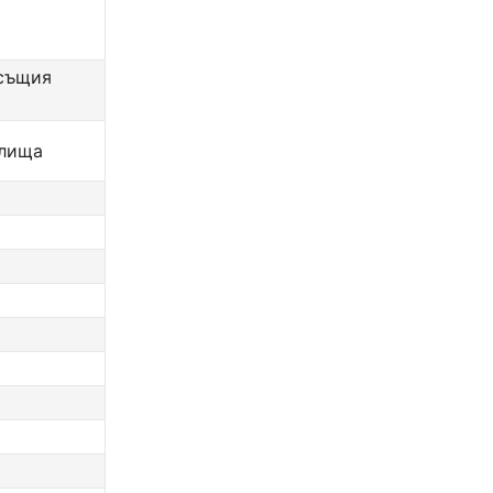
 същия
глища