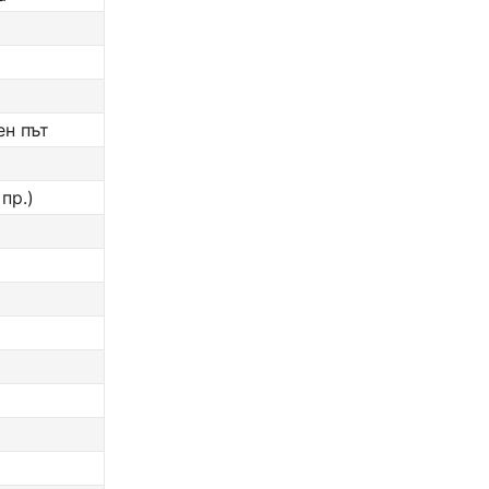
ен път
пр.)