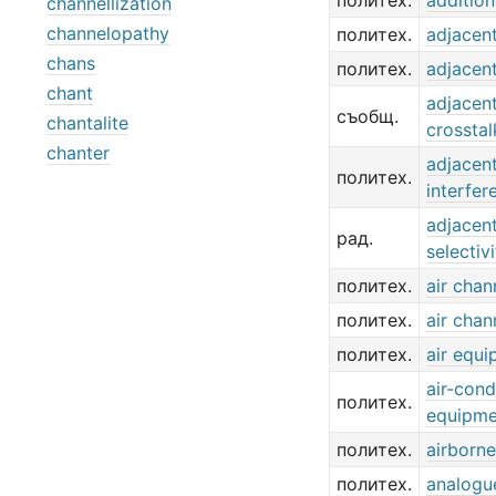
политех.
additio
channellization
channelopathy
политех.
adjacen
chans
политех.
adjacen
chant
adjacen
съобщ.
chantalite
crosstal
chanter
adjacen
политех.
interfer
adjacen
рад.
selectivi
политех.
air chan
политех.
air chan
политех.
air equ
air-cond
политех.
equipme
политех.
airborn
политех.
analogu