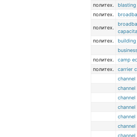
политех.
blastin
политех.
broadba
broadba
политех.
capacit
политех.
buildin
busines
политех.
camp e
политех.
carrier 
channel
channel
channel
channel
channel
channel
channel