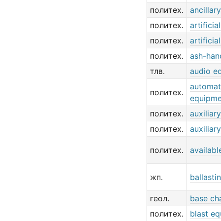
политех.
ancillar
политех.
artificia
политех.
artificia
политех.
ash-han
тлв.
audio e
automat
политех.
equipme
политех.
auxiliar
политех.
auxiliar
политех.
availab
жп.
ballast
геол.
base ch
политех.
blast e