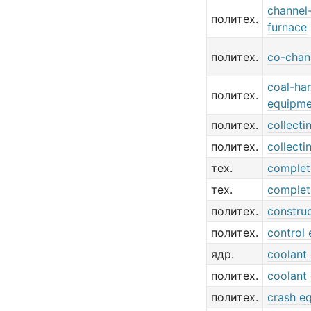
channel
политех.
furnace
политех.
co-chann
coal-ha
политех.
equipme
политех.
collecti
политех.
collecti
тех.
complet
тех.
complet
политех.
constru
политех.
control
ядр.
coolant
политех.
coolant
политех.
crash e