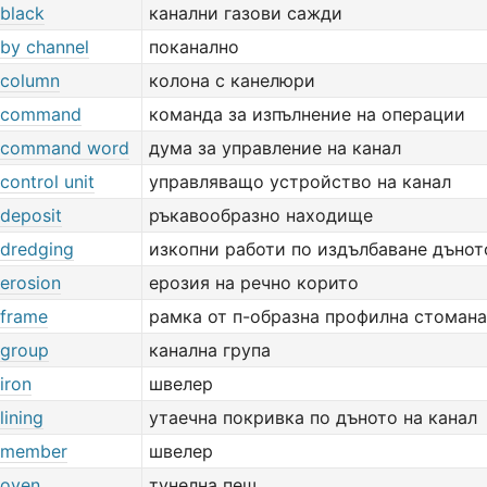
 black
канални газови сажди
 by channel
поканално
 column
колона с канелюри
l command
команда за изпълнение на операции
l command word
дума за управление на канал
control unit
управляващо устройство на канал
 deposit
ръкавообразно находище
 dredging
изкопни работи по издълбаване дънот
 erosion
ерозия на речно корито
 frame
рамка от п-образна профилна стомана
 group
канална група
iron
швелер
lining
утаечна покривка по дъното на канал
 member
швелер
 oven
тунелна пещ