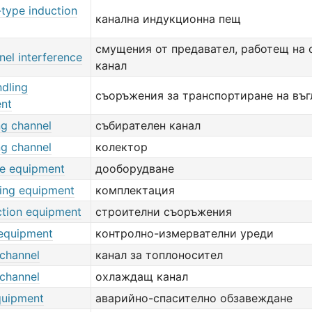
-type induction
канална индукционна пещ
смущения от предавател, работещ на
el interference
канал
ndling
съоръжения за транспортиране на въ
nt
ng channel
събирателен канал
ng channel
колектор
e equipment
дооборудване
ing equipment
комплектация
ction equipment
строителни съоръжения
 equipment
контролно-измервателни уреди
 channel
канал за топлоносител
 channel
охлаждащ канал
quipment
аварийно-спасително обзавеждане