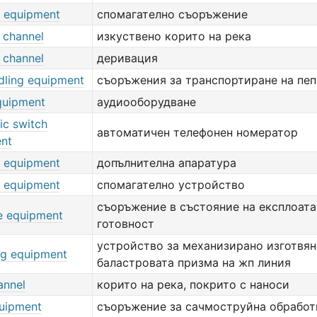
y equipment
спомагателно съоръжение
l channel
изкуствено корито на река
l channel
деривация
dling equipment
съоръжения за транспортиране на пеп
quipment
аудиооборудване
ic switch
автоматичен телефонен номератор
nt
y equipment
допълнителна апаратура
y equipment
спомагателно устройство
съоръжение в състояние на експлоат
le equipment
готовност
устройство за механизирано изготвян
ing equipment
баластровата призма на жп линия
annel
корито на река, покрито с наноси
quipment
съоръжение за сачмоструйна обработ