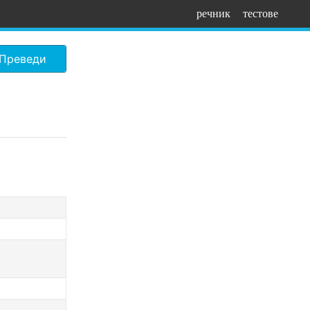
речник
тестове
Преведи