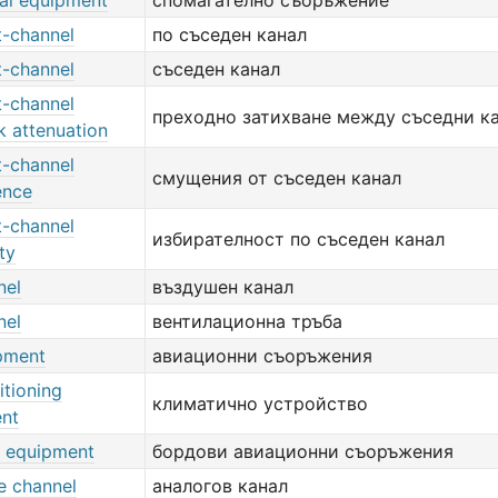
nal equipment
спомагателно съоръжение
t-channel
по съседен канал
t-channel
съседен канал
t-channel
преходно затихване между съседни к
k attenuation
t-channel
смущения от съседен канал
ence
t-channel
избирателност по съседен канал
ty
nel
въздушен канал
nel
вентилационна тръба
ipment
авиационни съоръжения
itioning
климатично устройство
nt
e equipment
бордови авиационни съоръжения
e channel
аналогов канал