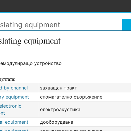
slating equipment
демодулиращо устройство
зултата:
d by channel
захващан тракт
ry equipment
спомагателно съоръжение
electronic
електроакустика
nt
nal equipment
дооборудване