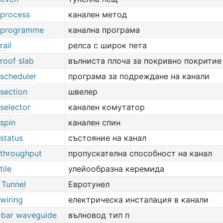
 process
канален метод
 programme
канална програма
rail
релса с широк пета
roof slab
вълниста плоча за покривно покритие
 scheduler
програма за подреждане на канали
section
швелер
selector
канален комутатор
spin
канален спин
status
състояние на канал
 throughput
пропускателна способност на канал
tile
улейообразна керемида
 Tunnel
Евротунел
wiring
електрическа инсталация в канали
-bar waveguide
вълновод тип п