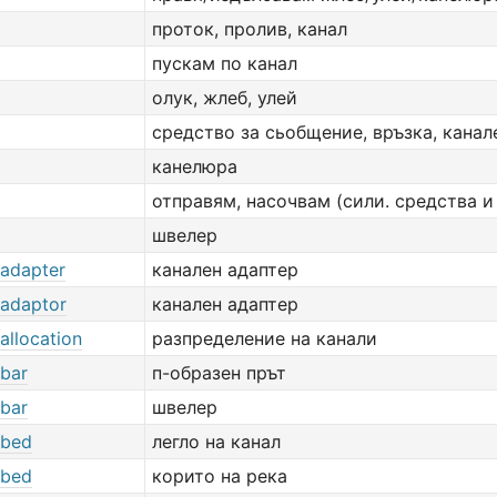
проток, пролив, канал
пускам по канал
олук, жлеб, улей
средство за сьобщение, връзка, канал
канелюра
отправям, насочвам (сили. средства и 
швелер
 adapter
канален адаптер
 adaptor
канален адаптер
allocation
разпределение на канали
 bar
п-образен прът
 bar
швелер
 bed
легло на канал
 bed
корито на река