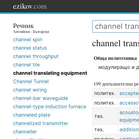
ezikov
.com
Речник
Английски - Български
channel spin
channel tran
channel status
channel throughput
Обща политехника
channel tile
модулиращо и 
channel translating equipment
Channel Tunnel
199 допълнителни ре
channel wiring
политех.
accepte
channel-bar waveguide
политех.
accesso
channel-type induction furnace
acousto
channeled plate
тех.
equipme
channelized transmitter
тех.
additio
channeller