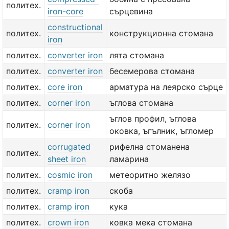
политех.
iron-core
сърцевина
constructional
политех.
конструкционна стомана
iron
политех.
converter iron
лята стомана
политех.
converter iron
бесемерова стомана
политех.
core iron
арматура на леярско сърце
политех.
corner iron
ъглова стомана
ъглов профил, ъглова
политех.
corner iron
оковка, ъгълник, ъгломер
corrugated
рифелна стоманена
политех.
sheet iron
ламарина
политех.
cosmic iron
метеоритно желязо
политех.
cramp iron
скоба
политех.
cramp iron
кука
политех.
crown iron
ковка мека стомана