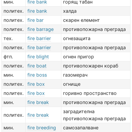
мин.
fire bank
горящ табан
политех.
fire bank
халда
политех.
fire bar
скарен елемент
политех.
fire barrage
противопожарна преграда
тех.
fire barrier
огнезащита
политех.
fire barrier
противопожарна преграда
фтп.
fire blight
огнен пригор
политех.
fire boat
противопожарен кораб
мин.
fire boss
газомерач
политех.
fire box
огнище
политех.
fire box
горивно пространство
мин.
fire break
противопожарна преграда
заградителна
политех.
fire break
противопожарна преграда
мин.
fire breeding
самозапалване