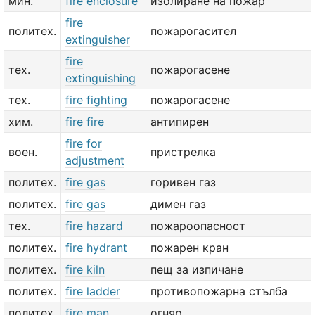
мин.
fire enclosure
изолиране на пожар
fire
политех.
пожарогасител
extinguisher
fire
тех.
пожарогасене
extinguishing
тех.
fire fighting
пожарогасене
хим.
fire fire
антипирен
fire for
воен.
пристрелка
adjustment
политех.
fire gas
горивен газ
политех.
fire gas
димен газ
тех.
fire hazard
пожароопасност
политех.
fire hydrant
пожарен кран
политех.
fire kiln
пещ за изпичане
политех.
fire ladder
противопожарна стълба
политех.
fire man
огняр