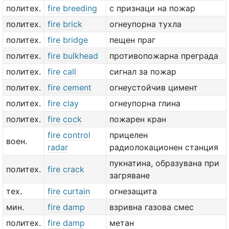
политех.
fire breeding
с признаци на пожар
политех.
fire brick
огнеупорна тухла
политех.
fire bridge
пещен праг
политех.
fire bulkhead
противопожарна преграда
политех.
fire call
сигнал за пожар
политех.
fire cement
огнеустойчив цимент
политех.
fire clay
огнеупорна глина
политех.
fire cock
пожарен кран
fire control
прицелен
воен.
radar
радиолокационен станция
пукнатина, образувана при
политех.
fire crack
загряване
тех.
fire curtain
огнезащита
мин.
fire damp
взривна газова смес
политех.
fire damp
метан