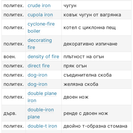
политех.
crude iron
чугун
политех.
cupola iron
ковък чугун от вагрянка
cyclone-fire
политех.
котел с циклонна пещ
boiler
decorating
политех.
декоративно изпичане
fire
воен.
density of fire
плътност на огън
политех.
direct fire
пряк огън
политех.
dog-iron
съединителна скоба
политех.
dog-iron
желязна скоба
double plane
политех.
двоен нож
iron
double-iron
дърв.
ренде с двоен нож
plane
политех.
double-t iron
двойно т-образна стомана