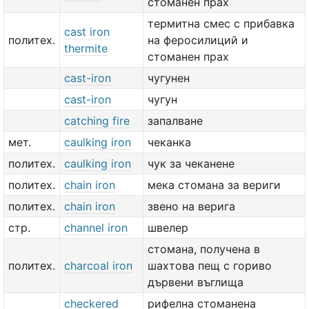
стоманен прах
термитна смес с прибавка
cast iron
политех.
на феросилиций и
thermite
стоманен прах
cast-iron
чугунен
cast-iron
чугун
catching fire
запалване
мет.
caulking iron
чеканка
политех.
caulking iron
чук за чеканене
политех.
chain iron
мека стомана за вериги
политех.
chain iron
звено на верига
стр.
channel iron
швелер
стомана, получена в
политех.
charcoal iron
шахтова пещ с гориво
дървени въглища
checkered
рифелна стоманена