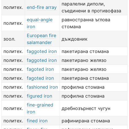
паралелни диполи,
политех.
end-fire array
съединени в противофаза
equal-angle
равностранна ъглова
политех.
iron
стомана
European fire
зоол.
дъждовник
salamander
политех.
faggoted iron
пакетирана стомана
политех.
faggoted iron
пакетирано желязо
политех.
fagoted iron
пакетирано желязо
политех.
fagoted iron
пакетирана стомана
политех.
fashioned iron
профилна стомана
политех.
figured iron
профилна стомана
fine-grained
политех.
дребнозърнест чугун
iron
политех.
fined iron
рафинирана стомана