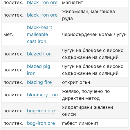
политех.
black iron ore
магнетит
жиломелан, манганова
политех.
black iron ore
руда
black-heart
мет.
malleable
черносърдечен ковък чугун
cast iron
чугун на блокове с високо
политех.
blazed iron
съдържание на силиций
blazed pig
чугун на блокове с високо
политех.
iron
съдържание на силиций
политех.
blazing fire
открит огън
желязо, получено по
политех.
bloomery iron
директен метод
хидратирани железни
политех.
bog-iron ore
окиси
политех.
bog-iron ore
гъбест лимонит