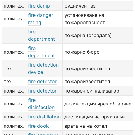
политех.
fire damp
рудничен газ
fire danger
установяване на
политех.
rating
пожароопасност
fire
пожарна (сградата)
department
fire
политех.
пожарно бюро
department
fire detection
тех.
пожароизвестител
device
тех.
fire detector
пожароизвестител
политех.
fire detector
пожарен сигнализатор
fire
политех.
дезинфекция чрез обгаряне
disinfection
политех.
fire distillation
дестилация на пряк огън
политех.
fire dook
врата на на котел