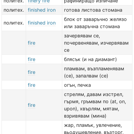
политех.
finery fire
рафиниращо изпичане
политех.
finished iron
готова листова стомана
блок от заваръчно желязо
политех.
finished iron
или заваръчна стомана
зачервявам се,
fire
почервенявам, изчервявам
се
fire
блясък (и на диамант)
пламвам, възпламенявам
fire
(се), запалвам (се)
fire
огън, печка
стрелям, давам изстрел,
гърмя, гръмвам по (at, on,
fire
upon), хвърлям, мятам,
взривявам (мина)
жар, пламък, увлечение,
вьодушевление, възторг,