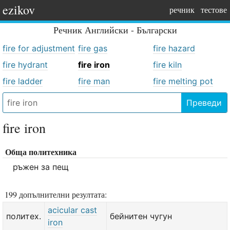
ezikov
речник
тестове
Речник
Английски - Български
fire for adjustment
fire gas
fire hazard
fire hydrant
fire iron
fire kiln
fire ladder
fire man
fire melting pot
Преведи
fire iron
Обща политехника
ръжен за пещ
199 допълнителни резултата:
acicular cast
политех.
бейнитен чугун
iron