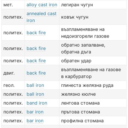
мет.
alloy cast iron
легиран чугун
annealed cast
политех.
ковък чугун
iron
възпламеняване на
политех.
back fire
недоизгорели газове
обратно запалване,
политех.
back fire
обратна дъга
политех.
back fire
обратен удар
възпламеняване на газове
двиг.
back fire
в карбуратор
геол.
ball iron
глинеста желязна руда
политех.
ball iron
желязно кюлче
политех.
band iron
лентова стомана
политех.
bar iron
прътова стомана
политех.
bar iron
профилна стомана