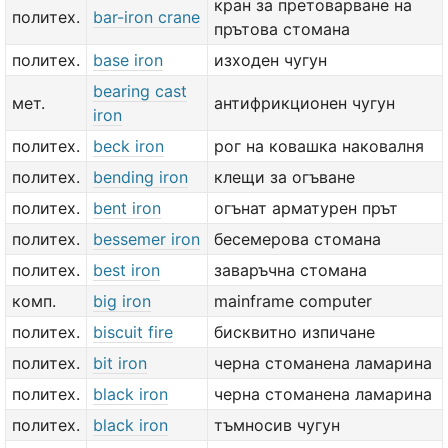
кран за претоварване на
политех.
bar-iron crane
прътова стомана
политех.
base iron
изходен чугун
bearing cast
мет.
антифрикционен чугун
iron
политех.
beck iron
рог на ковашка наковалня
политех.
bending iron
клещи за огъване
политех.
bent iron
огънат арматурен прът
политех.
bessemer iron
бесемерова стомана
политех.
best iron
заваръчна стомана
комп.
big iron
mainframe computer
политех.
biscuit fire
бисквитно изпичане
политех.
bit iron
черна стоманена ламарина
политех.
black iron
черна стоманена ламарина
политех.
black iron
тъмносив чугун