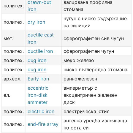
drawn-out
валцована профилна
политех.
iron
стомана
чугун с ниско съдържание
политех.
dry iron
на силиций
ductile cast
мет.
сферографитен сив чугун
iron
политех.
ductile iron
сферографитен чугун
политех.
dug iron
меко желязо
политех.
dug iron
ниско въглеродна стомана
археол.
Early Iron
ранножелезен
eccentric
амперметър с
ел.
iron-disk
ексцентричен железен
ammeter
диск
политех.
electric iron
електрическа ютия
антенна уредба излъчваща
политех.
end-fire array
по оста си