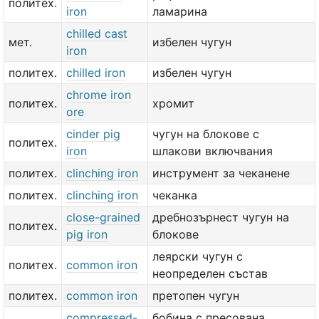
политех.
iron
ламарина
chilled cast
мет.
избелен чугун
iron
политех.
chilled iron
избелен чугун
chrome iron
политех.
хромит
ore
cinder pig
чугун на блокове с
политех.
iron
шлакови включвания
политех.
clinching iron
инструмент за чеканене
политех.
clinching iron
чеканка
close-grained
дребнозърнест чугун на
политех.
pig iron
блокове
леярски чугун с
политех.
common iron
неопределен състав
политех.
common iron
претопен чугун
compressed-
бобина с пресована