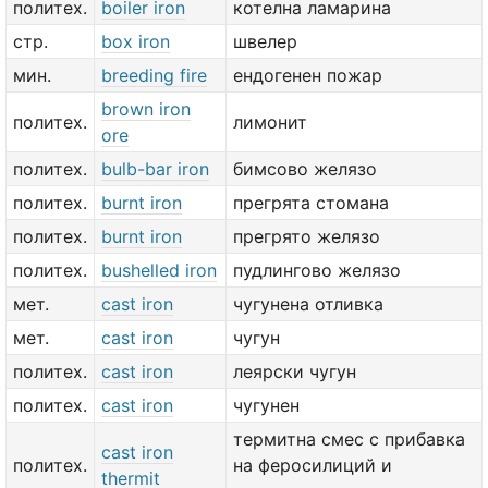
политех.
boiler iron
котелна ламарина
стр.
box iron
швелер
мин.
breeding fire
ендогенен пожар
brown iron
политех.
лимонит
ore
политех.
bulb-bar iron
бимсово желязо
политех.
burnt iron
прегрята стомана
политех.
burnt iron
прегрято желязо
политех.
bushelled iron
пудлингово желязо
мет.
cast iron
чугунена отливка
мет.
cast iron
чугун
политех.
cast iron
леярски чугун
политех.
cast iron
чугунен
термитна смес с прибавка
cast iron
политех.
на феросилиций и
thermit