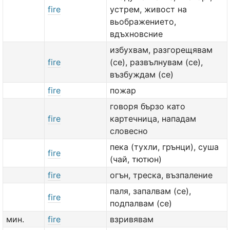
fire
устрем, живост на
вьображението,
вдъхновсние
избухвам, разгорещявам
fire
(се), развълнувам (се),
възбуждам (се)
fire
пожар
говоря бързо като
fire
картечница, нападам
словесно
пека (тухли, грънци), суша
fire
(чай, тютюн)
fire
огън, треска, възпаление
паля, запалвам (се),
fire
подпалвам (се)
мин.
fire
взривявам