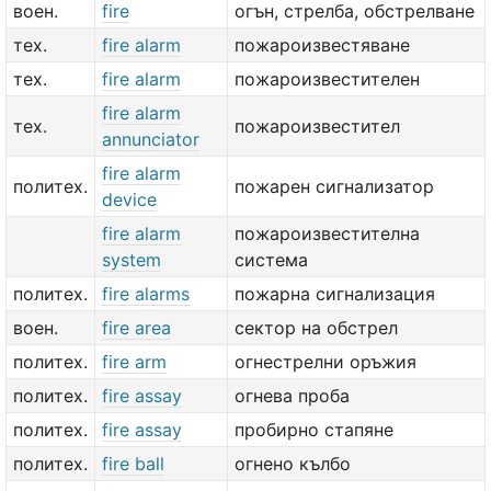
воен.
fire
огън, стрелба, обстрелване
тех.
fire alarm
пожароизвестяване
тех.
fire alarm
пожароизвестителен
fire alarm
тех.
пожароизвестител
annunciator
fire alarm
политех.
пожарен сигнализатор
device
fire alarm
пожароизвестителна
system
система
политех.
fire alarms
пожарна сигнализация
воен.
fire area
сектор на обстрел
политех.
fire arm
огнестрелни оръжия
политех.
fire assay
огнева проба
политех.
fire assay
пробирно стапяне
политех.
fire ball
огнено кълбо