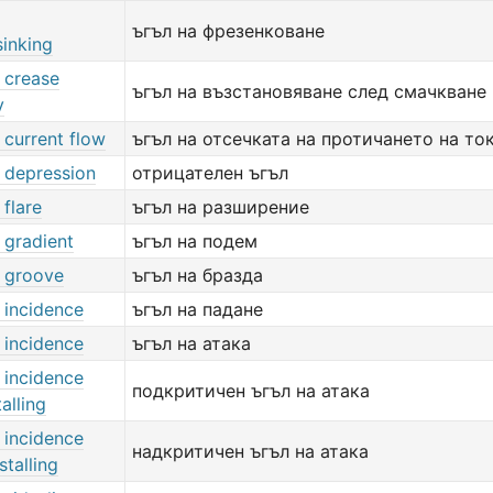
ъгъл на фрезенковане
sinking
 crease
ъгъл на възстановяване след смачкване
y
 current flow
ъгъл на отсечката на протичането на то
f depression
отрицателен ъгъл
 flare
ъгъл на разширение
 gradient
ъгъл на подем
f groove
ъгъл на бразда
 incidence
ъгъл на падане
 incidence
ъгъл на атака
 incidence
подкритичен ъгъл на атака
alling
 incidence
надкритичен ъгъл на атака
talling