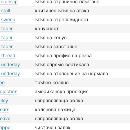
 sideslip
ъгъл на странично плъзгане
stall
критичен ъгъл на атака
f sweep
ъгъл на стреловидност
 taper
конусност
 taper
ъгъл на конус
 taper
ъгъл на заостряне
 thread
ъгъл на профил на резба
 underlay
ъгъл спрямо вертикала
 underlay
ъгъл на отклонение на нормала
ipe
тръбно коляно
ojection
американска проекция
lley
направляваща ролка
hears
колянова ножица
heave
направляваща ролка
ripper
чистачен валяк