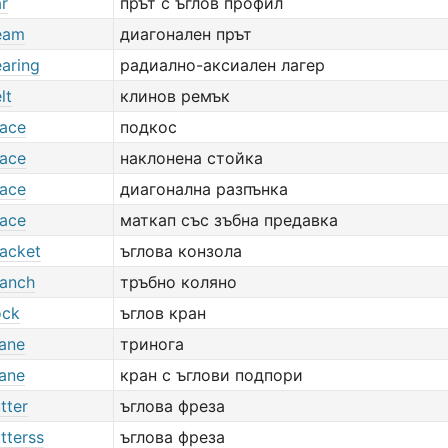
ar
прът с ъглов профил
eam
диагонален прът
earing
радиално-аксиален лагер
lt
клинов ремък
race
подкос
race
наклонена стойка
race
диагонална разпънка
race
маткап със зъбна предавка
racket
ъглова конзола
ranch
тръбно коляно
ock
ъглов кран
rane
тринога
rane
кран с ъглови подпори
tter
ъглова фреза
tterss
ъглова фреза