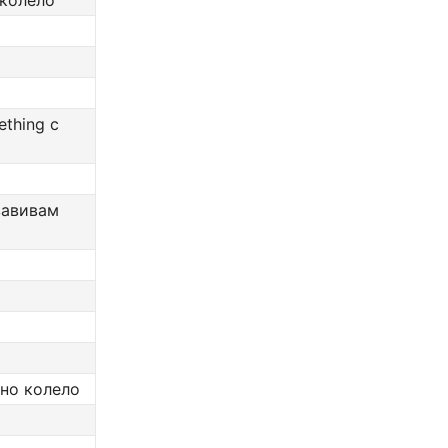
 колело
ething с
 завивам
бно колело