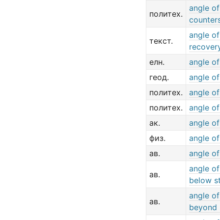
angle of
политех.
counter
angle of
текст.
recover
елн.
angle of
геод.
angle o
политех.
angle of
политех.
angle of
ак.
angle o
физ.
angle of
ав.
angle of
angle of
ав.
below st
angle of
ав.
beyond s