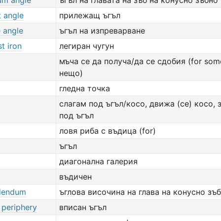
m angle
ъгъл на главата на зъб на конусно зъбно
t angle
прилежащ ъгъл
 angle
ъгъл на изпреварване
st iron
легиран чугун
мъча се да получа/да се сдобия (for som
нещо)
гледна точка
слагам под ъгъл/косо, движа (се) косо,
под ъгъл
ловя риба с въдица (for)
ъгъл
диагонална галерия
въдичен
dendum
ъглова височина на глава на конусно зъ
 periphery
вписан ъгъл