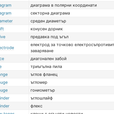
iagram
диаграма в полярни координати
iagram
секторна диаграма
iameter
среден диаметър
ift
конусен дорник
ive
предавка под ъгъл
електрод за точково електросъпротиви
ectrode
заваряване
ace
диагонален забой
e
триъгълна пила
ange
ъглов фланец
auge
ъгломер
auge
гониометър
inder
ъглошлайф
inder
флекс
aw tongs
клещи с огънати челюсти