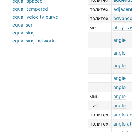
политех.
addendu
equal-spaced
equal-tempered
политех.
adjacen
equal-velocity curve
политех.
advance
equaliser
мет.
alloy ca
equalising
angle
equalising network
angle
angle
angle
angle
мин.
angle
риб.
angle
политех.
angle a
политех.
angle at