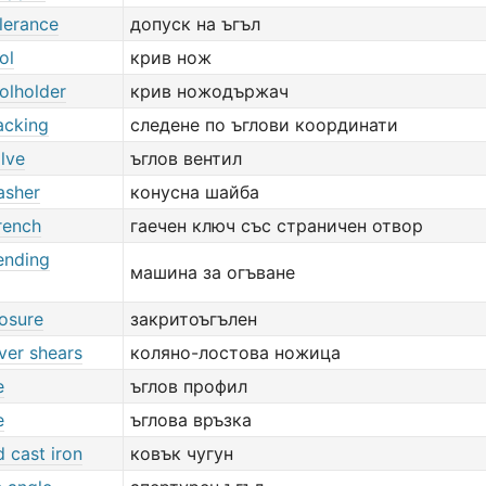
lerance
допуск на ъгъл
ol
крив нож
olholder
крив ножодържач
acking
следене по ъглови координати
lve
ъглов вентил
asher
конусна шайба
rench
гаечен ключ със страничен отвор
ending
машина за огъване
losure
закритоъгълен
ver shears
коляно-лостова ножица
e
ъглов профил
e
ъглова връзка
 cast iron
ковък чугун