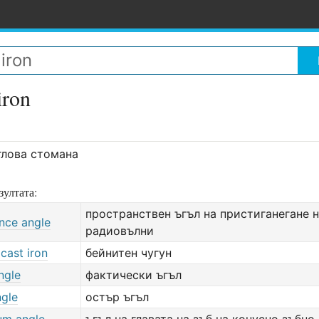
iron
глова стомана
зултата:
пространствен ъгъл на пристиганегане 
nce angle
радиовълни
 cast iron
бейнитен чугун
ngle
фактически ъгъл
ngle
остър ъгъл