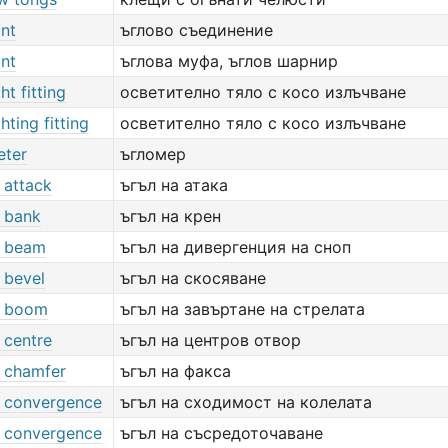
int
ъглово съединение
int
ъглова муфа, ъглов шарнир
ht fitting
осветително тяло с косо излъчване
hting fitting
осветително тяло с косо излъчване
eter
ъгломер
 attack
ъгъл на атака
f bank
ъгъл на крен
f beam
ъгъл на дивергенция на сноп
 bevel
ъгъл на скосяване
f boom
ъгъл на завъртане на стрелата
 centre
ъгъл на центров отвор
f chamfer
ъгъл на факса
f convergence
ъгъл на сходимост на колелата
f convergence
ъгъл на съсредоточаване