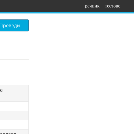
речник
тестове
Преведи
на