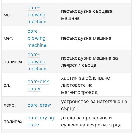
core-
песъкодувна сърцева
мет.
blowing
машина
machine
core-
мет.
blowing
песъкодувна машина
machine
core-
песъкодувна машина за
политех.
blowing
леярски сърца
machine
хартия за облепване
core-disk
ел.
листовете на
paper
магнитопровод
устройство за изтегляне на
леяр.
core-draw
сърце
core-drying
дъска за пренасяне и
политех.
plate
сушене на леярски сърца