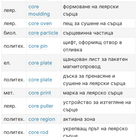
core
формоване на леярски
леяр.
moulding
сърца
леяр.
core oven
пещ за сушене на сърца
биол.
core particle
сърцевинна частица
щифт, оформящ отвор в
политех.
core pin
отливка
щанцован лист за пакетен
ел.
core plate
магнитопровод
дъска за пренасяне и
политех.
core plate
сушене на леярски сърца
мет.
core print
марка на леярско сърце
устройство за изтегляне на
леяр.
core puller
сърце
политех.
core region
активна зона
укрепващ прът на леярско
политех.
core rod
сърце