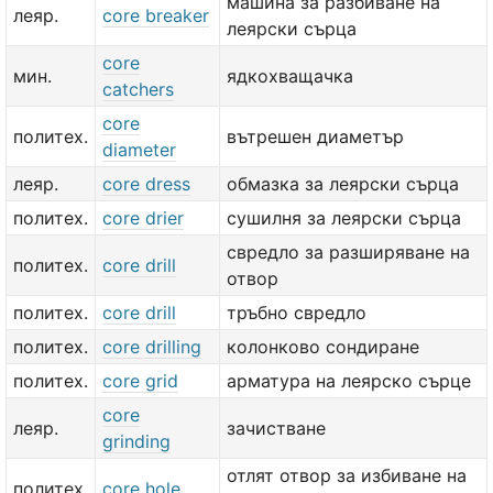
машина за разбиване на
леяр.
core breaker
леярски сърца
core
мин.
ядкохващачка
catchers
core
политех.
вътрешен диаметър
diameter
леяр.
core dress
обмазка за леярски сърца
политех.
core drier
сушилня за леярски сърца
свредло за разширяване на
политех.
core drill
отвор
политех.
core drill
тръбно свредло
политех.
core drilling
колонково сондиране
политех.
core grid
арматура на леярско сърце
core
леяр.
зачистване
grinding
отлят отвор за избиване на
политех.
core hole