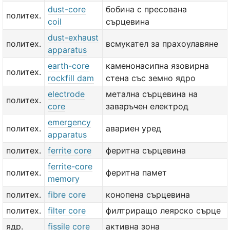
dust-core
бобина с пресована
политех.
coil
сърцевина
dust-exhaust
политех.
всмукател за прахоулавяне
apparatus
earth-core
каменонасипна язовирна
политех.
rockfill dam
стена със земно ядро
electrode
метална сърцевина на
политех.
core
заваръчен електрод
emergency
политех.
авариен уред
apparatus
политех.
ferrite core
феритна сърцевина
ferrite-core
политех.
феритна памет
memory
политех.
fibre core
конопена сърцевина
политех.
filter core
филтриращо леярско сърце
ядр.
fissile core
активна зона