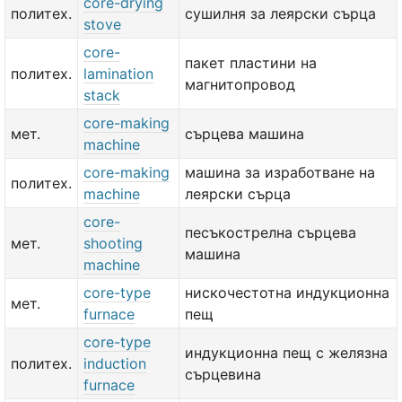
core-drying
политех.
сушилня за леярски сърца
stove
core-
пакет пластини на
политех.
lamination
магнитопровод
stack
core-making
мет.
сърцева машина
machine
core-making
машина за изработване на
политех.
machine
леярски сърца
core-
песъкострелна сърцева
мет.
shooting
машина
machine
core-type
нискочестотна индукционна
мет.
furnace
пещ
core-type
индукционна пещ с желязна
политех.
induction
сърцевина
furnace