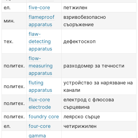
ел.
five-core
петжилен
flameproof
взривобезопасно
мин.
apparatus
съоръжение
flaw-
тех.
detecting
дефектоскоп
apparatus
flow-
политех.
measuring
разходомер за течности
apparatus
fluting
устройство за нарязване на
политех.
apparatus
канали
flux-core
електрод с флюсова
политех.
electrode
сърцевина
политех.
foundry core
леярско сърце
ел.
four-core
четирижилен
gamma