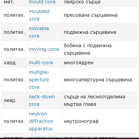
мет.
mould core
леярско сърце
moulded
политех.
пресована сърцевина
core
movable
политех.
подвижна сърцевина
core
бобина с подвижна
политех.
moving-core
сърцевина
хард.
multi-core
многоядрен
multiple-
политех.
aperture
многоапертурна сърцевина
core
neck-down
сърце на лесноотделима
леяр.
core
мъртва глава
neutron
политех.
diffraction
неутронограф
apparatus
политех.
nuclear core
сърцевина на ядрото