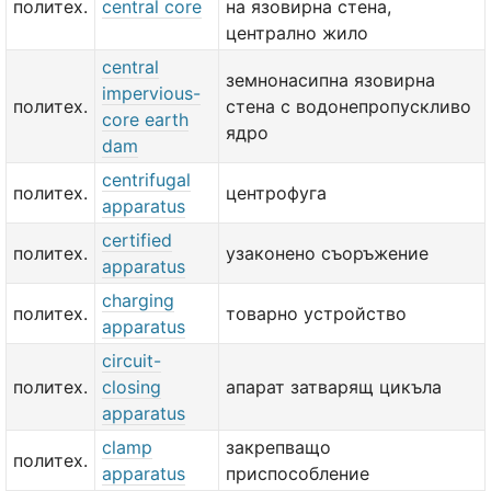
политех.
central core
на язовирна стена,
централно жило
central
земнонасипна язовирна
impervious-
политех.
стена с водонепропускливо
core earth
ядро
dam
centrifugal
политех.
центрофуга
apparatus
certified
политех.
узаконено съоръжение
apparatus
charging
политех.
товарно устройство
apparatus
circuit-
политех.
closing
апарат затварящ цикъла
apparatus
clamp
закрепващо
политех.
apparatus
приспособление