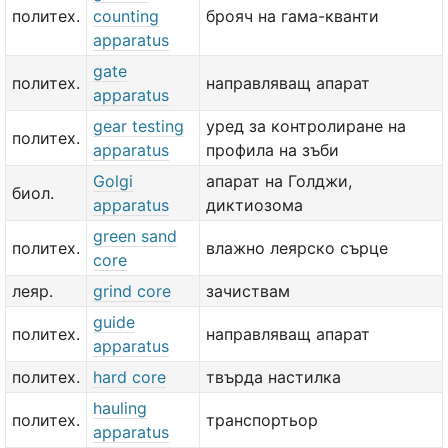
политех.
counting
брояч на гама-кванти
apparatus
gate
политех.
направляващ апарат
apparatus
gear testing
уред за контролиране на
политех.
apparatus
профила на зъби
Golgi
апарат на Голджи,
биол.
apparatus
диктиозома
green sand
политех.
влажно леярско сърце
core
леяр.
grind core
зачиствам
guide
политех.
направляващ апарат
apparatus
политех.
hard core
твърда настилка
hauling
политех.
транспортьор
apparatus