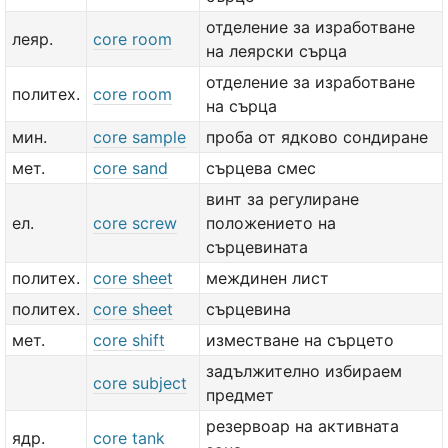
отделение за изработване
леяр.
core room
на леярски сърца
отделение за изработване
политех.
core room
на сърца
мин.
core sample
проба от ядково сондиране
мет.
core sand
сърцева смес
винт за регулиране
ел.
core screw
положението на
сърцевината
политех.
core sheet
междинен лист
политех.
core sheet
сърцевина
мет.
core shift
изместване на сърцето
задължително избираем
core subject
предмет
резервоар на активната
ядр.
core tank