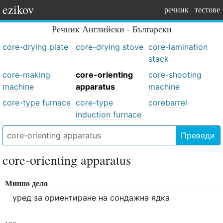
ezikov
речник
тестове
Речник
Английски - Български
core-drying plate
core-drying stove
core-lamination
stack
core-making
core-orienting
core-shooting
machine
apparatus
machine
core-type furnace
core-type
corebarrel
induction furnace
Преведи
core-orienting apparatus
Минно дело
уред за ориентиране на сондажна ядка