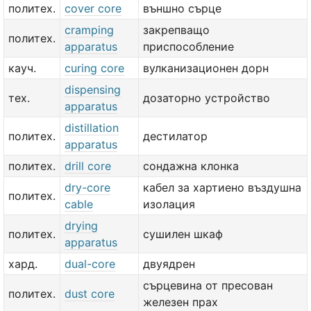
политех.
cover core
външно сърце
cramping
закрепващо
политех.
apparatus
приспособление
кауч.
curing core
вулканизационен дорн
dispensing
тех.
дозаторно устройство
apparatus
distillation
политех.
дестилатор
apparatus
политех.
drill core
сондажна клонка
dry-core
кабел за хартиено въздушна
политех.
cable
изолация
drying
политех.
сушилен шкаф
apparatus
хард.
dual-core
двуядрен
сърцевина от пресован
политех.
dust core
железен прах