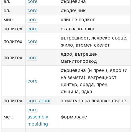
ел.
core
сърцевина
ел.
core
сърдечник
мин.
core
клинов подкоп
политех.
core
скална клонка
вътрешност, леярско сърце,
политех.
core
жило, атомен скелет
ядро, вътрешен
политех.
core
магнитопровод
сърцевина (и прен.), ядро (и
на земята), вътрещност,
core
център, среда, прен.
същина, ядка
политех.
core arbor
арматура на леярско сърце
core
мет.
assembly
формоване
moulding