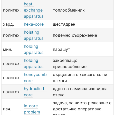
heat-
политех.
exchange
топлообменник
apparatus
хард.
hexa-core
шестядрен
hoisting
политех.
подемно съоръжение
apparatus
holding
мин.
парашут
apparatus
holding
закрепващо
политех.
apparatus
приспособление
honeycomb
сърцевина с хексагонални
политех.
core
клетки
hydraulic fill
ядро на намивна язовирна
политех.
core
стена
задача, за чието решаване е
in-core
изч.
достатъчна оперативна
problem