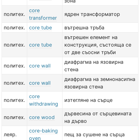
зона
core
политех.
ядрен трансформатор
transformer
политех.
core tube
вътрешна тръба
вътрешен елемент на
политех.
core tube
конструкция, състояща се
от две съосни тръби
диафрагма на язовирна
политех.
core wall
стена
диафрагма на земнонасипна
политех.
core wall
язовирна стена
core
политех.
изтегляне на сърце
withdrawing
дървесина от сърцевината
политех.
core wood
на дърво
core-baking
леяр.
пещ за сушене на сърца
oven