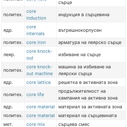
сърце
core
политех.
индукция в сърцевина
induction
core
ядр.
вътрешнокорпусен
internals
политех.
core iron
арматура на леярско сърце
core knock-
леяр.
избиване на сърце
out
core knock-
машина за избиване на
политех.
out machine
леярски сърца
ядр.
core lattice
решетка в активната зона
продължителност на
политех.
core life
кампания на активна зона
ядр.
core material
материал за активната зона
политех.
core material
материал на сърцевината
мет.
core mix
сърцева смес