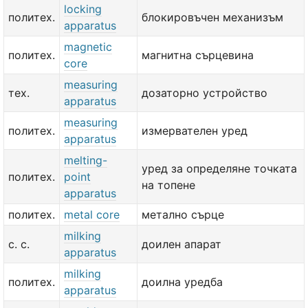
locking
политех.
блокировъчен механизъм
apparatus
magnetic
политех.
магнитна сърцевина
core
measuring
тех.
дозаторно устройство
apparatus
measuring
политех.
измервателен уред
apparatus
melting-
уред за определяне точката
политех.
point
на топене
apparatus
политех.
metal core
метално сърце
milking
с. с.
доилен апарат
apparatus
milking
политех.
доилна уредба
apparatus