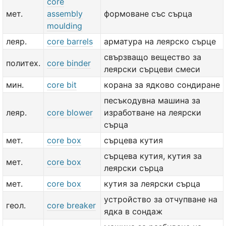
core
мет.
assembly
формоване със сърца
moulding
леяр.
core barrels
арматура на леярско сърце
свързващо вещество за
политех.
core binder
леярски сърцеви смеси
мин.
core bit
корана за ядково сондиране
песъкодувна машина за
леяр.
core blower
изработване на леярски
сърца
мет.
core box
сърцева кутия
сърцева кутия, кутия за
мет.
core box
леярски сърца
мет.
core box
кутия за леярски сърца
устройство за отчупване на
геол.
core breaker
ядка в сондаж