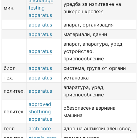
anchorage
уредба за изпитване на
мин.
testing
анкерен крепеж
apparatus
apparatus
апарат, организация
apparatus
материали, данни
апарат, апаратура, уред,
apparatus
устройство,
приспособление
биол.
apparatus
система, група от органи
тех.
apparatus
установка
апаратура, уред,
политех.
apparatus
приспособление
approved
обезопасена взривна
политех.
shotfiring
машина
apparatus
геол.
arch core
ядро на антиклинален свод