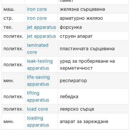
памет
маш.
iron core
желязна сърцевина
стр.
iron core
арматурно желязо
тех.
jet apparatus
форсунка
политех.
jet apparatus
струен апарат
laminated
политех.
пластинчата сърцевина
core
leak-testing
уред за проберяване на
политех.
apparatus
херметичност
life-saving
мин.
респиратор
apparatus
lifting
политех.
лебедка
apparatus
политех.
load core
леярско сърце
loading
мин.
апарат за зареждане
apparatus