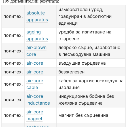
199 допълнителни резултата:
измервателен уред,
absolute
политех.
градуиран в абсолютни
apparatus
единици
ageing
уредба за изпитване на
политех.
apparatus
стареене
air-blown
леярско сърце, изработено
политех.
core
в песъкодувна машина
политех.
air-core
въздушна сърцевина
политех.
air-core
безжелезен
air-core
кабел за хартиено-въздушна
политех.
cable
изолация
air-core
индукционна бобина без
политех.
inductance
желязна сърцевина
air-core
политех.
магнит без сърцевина
magnet