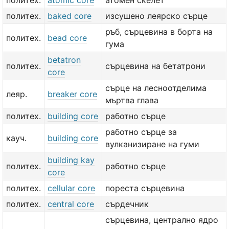
политех.
atomic core
атомен скелет
политех.
baked core
изсушено леярско сърце
ръб, сърцевина в борта на
политех.
bead core
гума
betatron
политех.
сърцевина на бетатрони
core
сърце на лесноотделима
леяр.
breaker core
мъртва глава
политех.
building core
работно сърце
работно сърце за
кауч.
building core
вулканизиране на гуми
building kay
политех.
работно сърце
core
политех.
cellular core
пореста сърцевина
политех.
central core
сърдечник
сърцевина, централно ядро