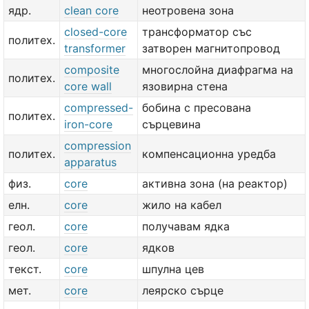
ядр.
clean core
неотровена зона
closed-core
трансформатор със
политех.
transformer
затворен магнитопровод
composite
многослойна диафрагма на
политех.
core wall
язовирна стена
compressed-
бобина с пресована
политех.
iron-core
сърцевина
compression
политех.
компенсационна уредба
apparatus
физ.
core
активна зона (на реактор)
елн.
core
жило на кабел
геол.
core
получавам ядка
геол.
core
ядков
текст.
core
шпулна цев
мет.
core
леярско сърце