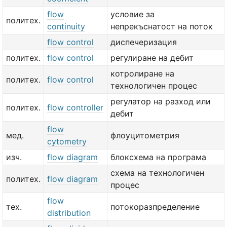
flow
условие за
политех.
continuity
непрекъснатост на поток
flow control
диспечеризация
политех.
flow control
регулиране на дебит
котролиране на
политех.
flow control
технологичен процес
регулатор на разход или
политех.
flow controller
дебит
flow
мед.
флоуцитометрия
cytometry
изч.
flow diagram
блоксхема на програма
схема на технологичен
политех.
flow diagram
процес
flow
тех.
потокоразпределение
distribution