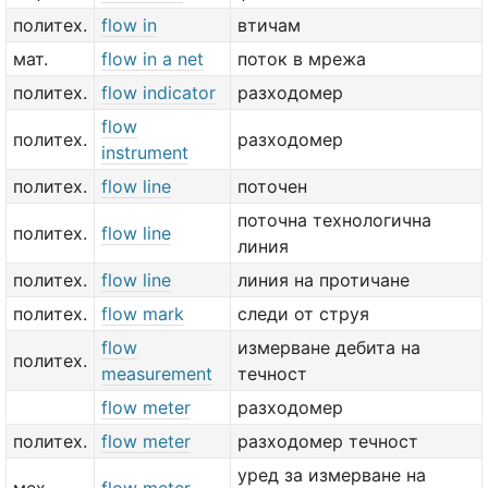
политех.
flow in
втичам
мат.
flow in a net
поток в мрежа
политех.
flow indicator
разходомер
flow
политех.
разходомер
instrument
политех.
flow line
поточен
поточна технологична
политех.
flow line
линия
политех.
flow line
линия на протичане
политех.
flow mark
следи от струя
flow
измерване дебита на
политех.
measurement
течност
flow meter
разходомер
политех.
flow meter
разходомер течност
уред за измерване на