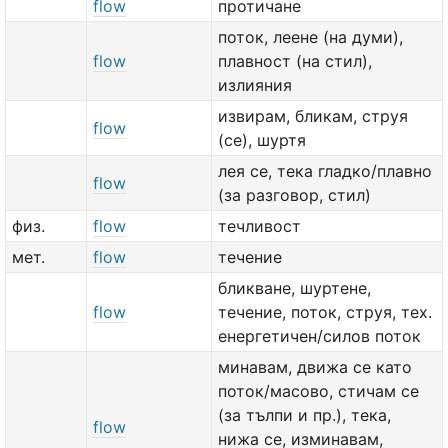
flow
протичане
поток, леене (на думи),
flow
плавност (на стил),
излияния
извирам, бликам, струя
flow
(се), шуртя
лея се, тека гладко/плавно
flow
(за разговор, стил)
физ.
flow
течливост
мет.
flow
течение
бликване, шуртене,
flow
течение, поток, струя, тех.
енергетичен/силов поток
минавам, движа се като
поток/масово, стичам се
(за тълпи и пр.), тека,
flow
нижа се, изминавам,