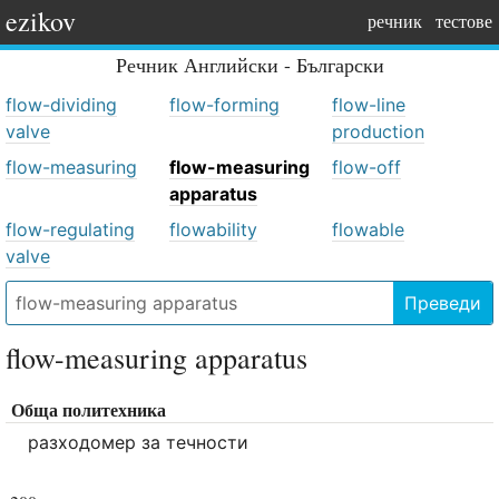
ezikov
речник
тестове
Речник
Английски - Български
flow-dividing
flow-forming
flow-line
valve
production
flow-measuring
flow-measuring
flow-off
apparatus
flow-regulating
flowability
flowable
valve
Преведи
flow-measuring apparatus
Обща политехника
разходомер за течности