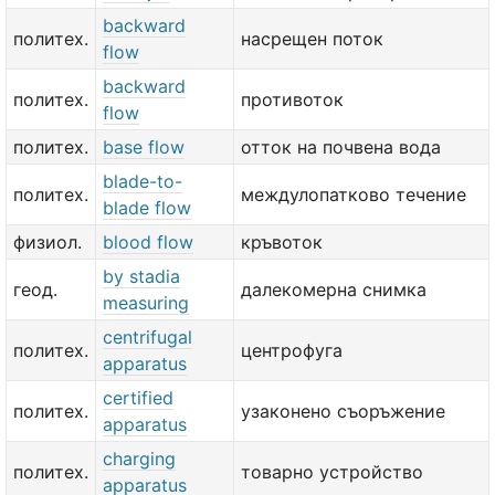
backward
политех.
насрещен поток
flow
backward
политех.
противоток
flow
политех.
base flow
отток на почвена вода
blade-to-
политех.
междулопатково течение
blade flow
физиол.
blood flow
кръвоток
by stadia
геод.
далекомерна снимка
measuring
centrifugal
политех.
центрофуга
apparatus
certified
политех.
узаконено съоръжение
apparatus
charging
политех.
товарно устройство
apparatus