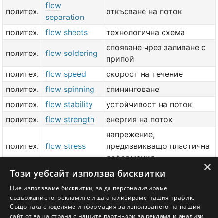
flow
политех.
откъсване на поток
separation
политех.
flow sheets
технологична схема
спояване чрез заливане с
политех.
flow soldering
припой
политех.
flow speed
скорост на течение
политех.
flow spinning
спининговане
политех.
flow stability
устойчивост на поток
политех.
flow strength
енергия на поток
напрежение,
политех.
flow stress
предизвикващо пластична
деформация
×
Този уебсайт използва бисквитки
flow
политех.
температура на течливост
temperature
Ние използваме бисквитки, за да персонализираме
съдържанието, рекламите и да анализираме нашия трафик.
политех.
flow test
хидравлично изпитване
Също така споделяме информация за използването на нашия
сайт от ваша страна с нашите партньори за реклама и анализи,