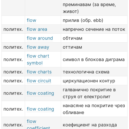
преминавам (за време,
живот)
flow
прилив (обр. ebb)
политех.
flow area
напречно сечение на поток
flow around
обтичам
политех.
flow away
оттичам
flow chart
политех.
символ в блокова диграма
symbol
политех.
flow charts
технологична схема
политех.
flow circuit
циркулационен контур
галванично покритие в
политех.
flow coating
струя от електролит
нанасяне на покритие чрез
политех.
flow coating
обливане
flow
политех.
коефициент на разхода
coefficient