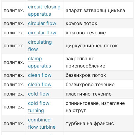
circuit-closing
политех.
апарат затварящ цикъла
apparatus
политех.
circular flow
кръгов поток
политех.
circular flow
кръгово течение
circulating
политех.
циркулационен поток
flow
clamp
закрепващо
политех.
apparatus
приспособление
политех.
clean flow
безвихров поток
политех.
clean flow
безвихрово течение
политех.
cold flow
пластично течение
cold flow
спининговане, изтегляне
политех.
turning
на струг
combined-
политех.
турбина на франсис
flow turbine