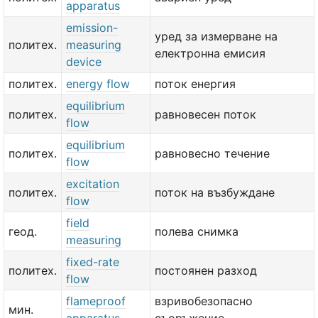
apparatus
emission-
уред за измерване на
политех.
measuring
електронна емисия
device
политех.
energy flow
поток енергия
equilibrium
политех.
равновесен поток
flow
equilibrium
политех.
равновесно течение
flow
excitation
политех.
поток на възбуждане
flow
field
геод.
полева снимка
measuring
fixed-rate
политех.
постоянен разход
flow
flameproof
взривобезопасно
мин.