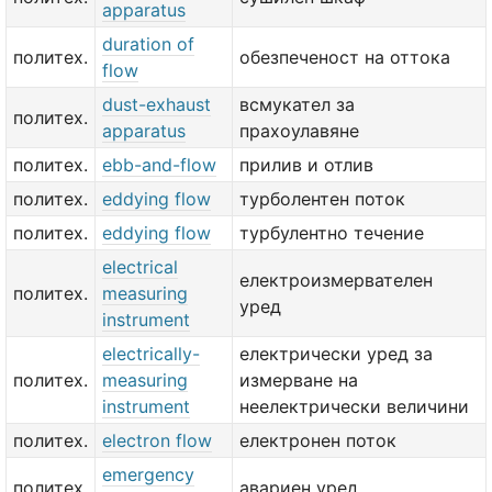
apparatus
duration of
политех.
обезпеченост на оттока
flow
dust-exhaust
всмукател за
политех.
apparatus
прахоулавяне
политех.
ebb-and-flow
прилив и отлив
политех.
eddying flow
турболентен поток
политех.
eddying flow
турбулентно течение
electrical
електроизмервателен
политех.
measuring
уред
instrument
electrically-
електрически уред за
политех.
measuring
измерване на
instrument
неелектрически величини
политех.
electron flow
електронен поток
emergency
политех.
авариен уред