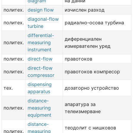
diagram
на данни
политех.
design flow
изчислен разход
diagonal-flow
политех.
радиално-осова турбина
turbine
differential-
диференциален
политех.
measuring
измервателен уред
instrument
политех.
direct-flow
правотоков
direct-flow
политех.
правотоков компресор
compressor
dispensing
тех.
дозаторно устройство
apparatus
distance-
апаратура за
политех.
measuring
телеизмерване
equipment
distance-
теодолит с нишковов
политех.
measuring