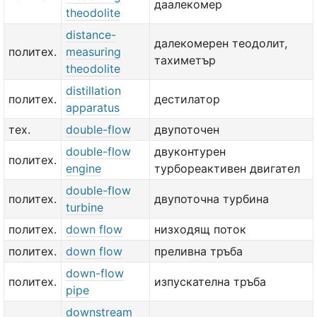
даалекомер
theodolite
distance-
далекомерен теодолит,
политех.
measuring
тахиметър
theodolite
distillation
политех.
дестилатор
apparatus
тех.
double-flow
двупоточен
double-flow
двуконтурен
политех.
engine
турбореактивен двигател
double-flow
политех.
двупоточна турбина
turbine
политех.
down flow
низходящ поток
политех.
down flow
преливна тръба
down-flow
политех.
изпускателна тръба
pipe
downstream