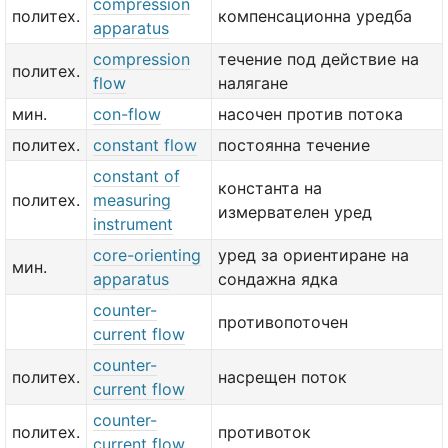
compression
политех.
компенсационна уредба
apparatus
compression
течение под действие на
политех.
flow
налягане
мин.
con-flow
насочен против потока
политех.
constant flow
постоянна течение
constant of
константа на
политех.
measuring
измервателен уред
instrument
core-orienting
уред за ориентиране на
мин.
apparatus
сондажна ядка
counter-
противопоточен
current flow
counter-
политех.
насрещен поток
current flow
counter-
политех.
противоток
current flow