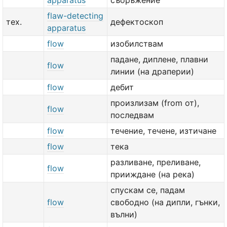
apparatus
съоръжение
flaw-detecting
тех.
дефектоскоп
apparatus
flow
изобилствам
падане, диплене, плавни
flow
линии (на драперии)
flow
дебит
произлизам (from от),
flow
последвам
flow
течение, течене, изтичане
flow
тека
разливане, преливане,
flow
прииждане (на река)
спускам се, падам
flow
свободно (на дипли, гънки,
вълни)