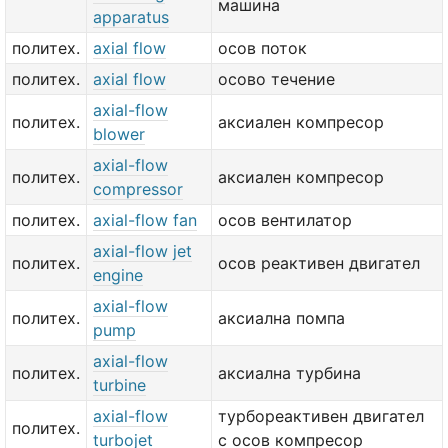
машина
apparatus
политех.
axial flow
осов поток
политех.
axial flow
осово течение
axial-flow
политех.
аксиален компресор
blower
axial-flow
политех.
аксиален компресор
compressor
политех.
axial-flow fan
осов вентилатор
axial-flow jet
политех.
осов реактивен двигател
engine
axial-flow
политех.
аксиална помпа
pump
axial-flow
политех.
аксиална турбина
turbine
axial-flow
турбореактивен двигател
политех.
turbojet
с осов компресор