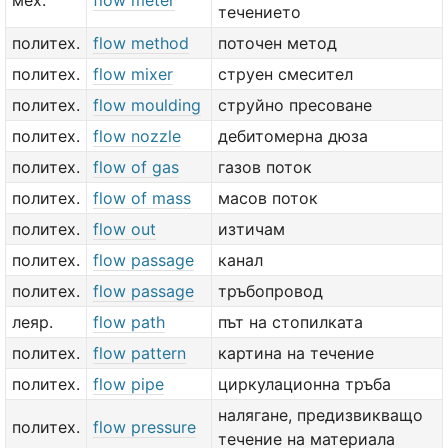
мех.
flow meter
течението
политех.
flow method
поточен метод
политех.
flow mixer
струен смесител
политех.
flow moulding
струйно пресоване
политех.
flow nozzle
дебитомерна дюза
политех.
flow of gas
газов поток
политех.
flow of mass
масов поток
политех.
flow out
изтичам
политех.
flow passage
канал
политех.
flow passage
тръбопровод
леяр.
flow path
път на стопилката
политех.
flow pattern
картина на течение
политех.
flow pipe
циркулационна тръба
налягане, предизвикващо
политех.
flow pressure
течение на материала