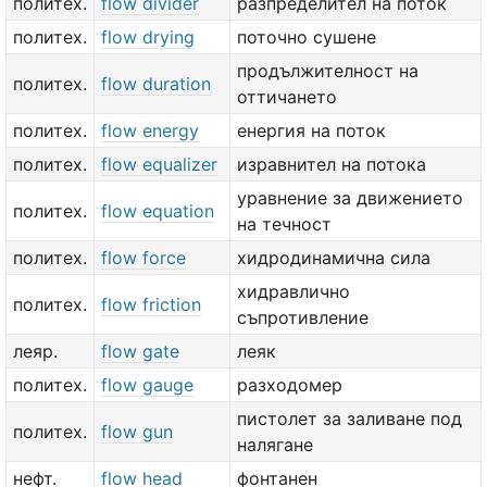
политех.
flow divider
разпределител на поток
политех.
flow drying
поточно сушене
продължителност на
политех.
flow duration
оттичането
политех.
flow energy
енергия на поток
политех.
flow equalizer
изравнител на потока
уравнение за движението
политех.
flow equation
на течност
политех.
flow force
хидродинамична сила
хидравлично
политех.
flow friction
съпротивление
леяр.
flow gate
леяк
политех.
flow gauge
разходомер
пистолет за заливане под
политех.
flow gun
налягане
нефт.
flow head
фонтанен