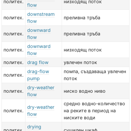
политех.
низходящ поток
flow
downstream
политех.
преливна тръба
flow
downward
политех.
преливна тръба
flow
downward
политех.
низходящ поток
flow
политех.
drag flow
увлечен поток
drag-flow
помпа, създаваща увлечен
политех.
pump
поток
dry-weather
политех.
ниско водно ниво
flow
средно водно-количество
dry-weather
политех.
на реките в период на
flow
ниските води
drying
политех.
сушилен шкаф