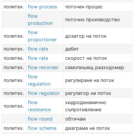
политех.
flow process
поточен процес
flow
поточно производство
production
flow
политех.
дозатор на поток
proportioner
политех.
flow rate
дебит
политех.
flow rate
скорост на поток
политех.
flow recorder
самопишещ разходомер
flow
политех.
регулиране на поток
regulation
политех.
flow regulator
регулатор на поток
flow
хидродинамично
политех.
resistance
съпротивление
flow round
обтичам
политех.
flow scheme
диаграма на поток