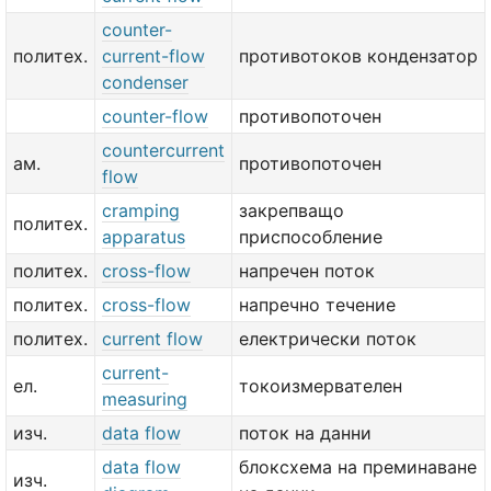
counter-
политех.
current-flow
противотоков кондензатор
condenser
counter-flow
противопоточен
countercurrent
ам.
противопоточен
flow
cramping
закрепващо
политех.
apparatus
приспособление
политех.
cross-flow
напречен поток
политех.
cross-flow
напречно течение
политех.
current flow
електрически поток
current-
ел.
токоизмервателен
measuring
изч.
data flow
поток на данни
data flow
блоксхема на преминаване
изч.