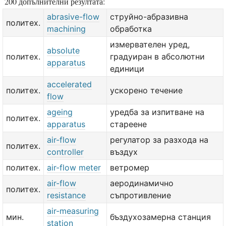
200 допълнителни резултата:
abrasive-flow
струйно-абразивна
политех.
machining
обработка
измервателен уред,
absolute
политех.
градуиран в абсолютни
apparatus
единици
accelerated
политех.
ускорено течение
flow
ageing
уредба за изпитване на
политех.
apparatus
стареене
air-flow
регулатор за разхода на
политех.
controller
въздух
политех.
air-flow meter
ветромер
air-flow
аеродинамично
политех.
resistance
съпротивление
air-measuring
мин.
бъздухозамерна станция
station