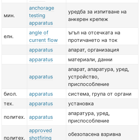
anchorage
уредба за изпитване на
мин.
testing
анкерен крепеж
apparatus
angle of
ъгъл на отсечката на
елн.
current flow
протичането на ток
apparatus
апарат, организация
apparatus
материали, данни
апарат, апаратура, уред,
apparatus
устройство,
приспособление
биол.
apparatus
система, група от органи
тех.
apparatus
установка
апаратура, уред,
политех.
apparatus
приспособление
approved
обезопасена взривна
политех.
shotfiring