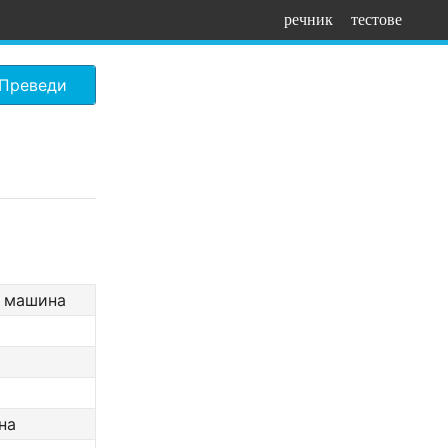
речник
тестове
Преведи
а машина
на