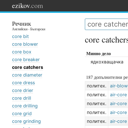
ezikov
.com
Речник
Английски - Български
core bit
core catcher
core blower
core box
Минно дело
core breaker
ядкохващачка
core catchers
core diameter
187 допълнителни ре
core dress
политех.
air-blow
core drier
политех.
air-core
core drill
политех.
air-core
core drilling
политех.
air-core
core grid
core grinding
политех.
air-core