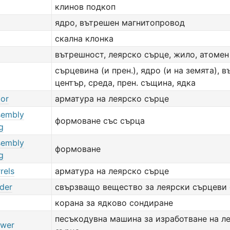
клинов подкоп
ядро, вътрешен магнитопровод
скална клонка
вътрешност, леярско сърце, жило, атомен
сърцевина (и прен.), ядро (и на земята), 
център, среда, прен. същина, ядка
bor
арматура на леярско сърце
sembly
формоване със сърца
g
sembly
формоване
g
rels
арматура на леярско сърце
nder
свързващо вещество за леярски сърцеви
корана за ядково сондиране
песъкодувна машина за изработване на л
ower