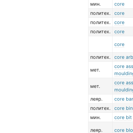
мин.
core
политех.
core
политех.
core
политех.
core
core
политех.
core ar
core as
мет.
mouldin
core as
мет.
mouldin
леяр.
core bar
политех.
core bi
мин.
core bit
леяр.
core bl