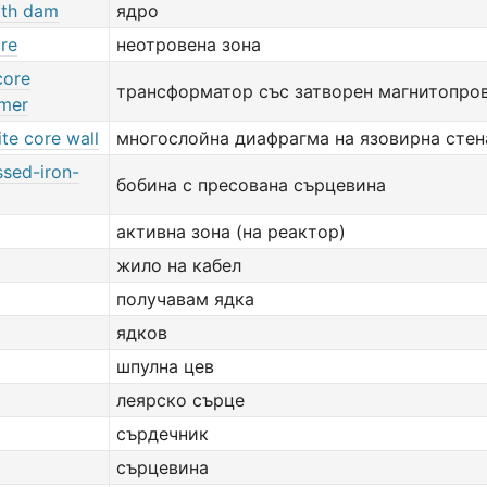
rth dam
ядро
ore
неотровена зона
core
трансформатор със затворен магнитопро
rmer
te core wall
многослойна диафрагма на язовирна стен
sed-iron-
бобина с пресована сърцевина
активна зона (на реактор)
жило на кабел
получавам ядка
ядков
шпулна цев
леярско сърце
сърдечник
сърцевина