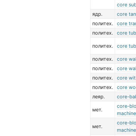
core sub
ядр.
core ta
политех.
core tr
политех.
core tu
политех.
core tu
политех.
core wal
политех.
core wal
политех.
core wi
политех.
core w
леяр.
core-ba
core-bl
мет.
machine
core-bl
мет.
machine