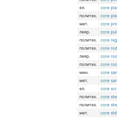
ел.
core pla
политех.
core pla
мет.
core pri
леяр.
core pul
политех.
core re
политех.
core ro
леяр.
core ro
политех.
core ro
мин.
core sa
мет.
core sa
ел.
core sc
политех.
core sh
политех.
core sh
мет.
core shi