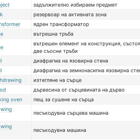
ject
задължително избираем предмет
nk
резервоар на активната зона
ansformer
ядрен трансформатор
be
вътрешна тръба
вътрешен елемент на конструкция, състо
be
две съосни тръби
l
диафрагма на язовирна стена
l
диафрагма на земнонасипна язовирна сте
thdrawing
изтегляне на сърце
ood
дървесина от сърцевината на дърво
king oven
пещ за сушене на сърца
owing
песъкодувна сърцева машина
owing
песъкодувна машина