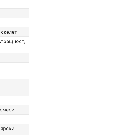
 скелет
вътрещност,
 смеси
еярски