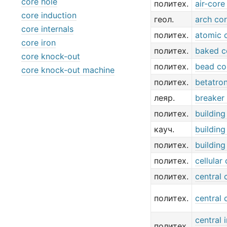
core hole
политех.
air-cor
core induction
геол.
arch co
core internals
политех.
atomic 
core iron
политех.
baked c
core knock-out
политех.
bead co
core knock-out machine
политех.
betatro
леяр.
breaker
политех.
building
кауч.
building
политех.
building
политех.
cellular
политех.
central 
политех.
central 
central 
политех.