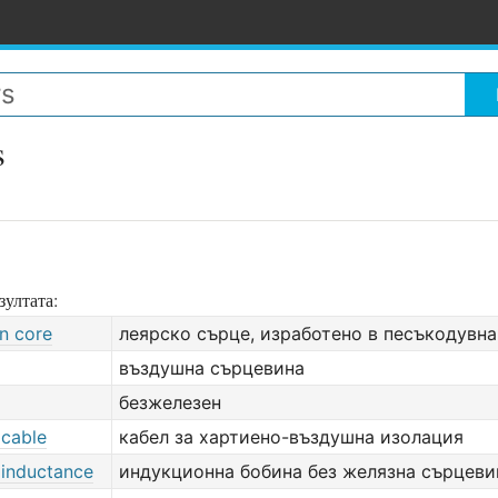
s
зултата:
n core
леярско сърце, изработено в песъкодувн
въздушна сърцевина
безжелезен
 cable
кабел за хартиено-въздушна изолация
 inductance
индукционна бобина без желязна сърцеви