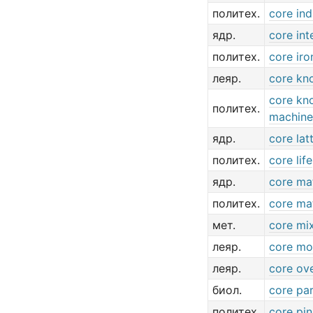
политех.
core ind
ядр.
core int
политех.
core iro
леяр.
core kn
core kn
политех.
machine
ядр.
core lat
политех.
core life
ядр.
core mat
политех.
core mat
мет.
core mi
леяр.
core mo
леяр.
core ov
биол.
core par
политех.
core pin