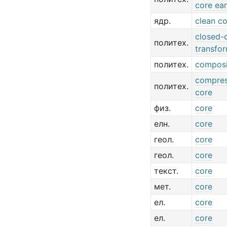
core ea
ядр.
clean c
closed-
политех.
transfo
политех.
composi
compres
политех.
core
физ.
core
елн.
core
геол.
core
геол.
core
текст.
core
мет.
core
ел.
core
ел.
core