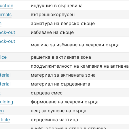
uction
индукция в сърцевина
ernals
вътрешнокорпусен
n
арматура на леярско сърце
ock-out
избиване на сърце
ock-out
машина за избиване на леярски сърца
tice
решетка в активната зона
продължителност на кампания на активна
erial
материал за активната зона
erial
материал на сърцевината
x
сърцева смес
ulding
формоване на леярски сърца
en
пещ за сушене на сърца
ticle
сърцевинна частица
щифт, оформящ отвор в отливка