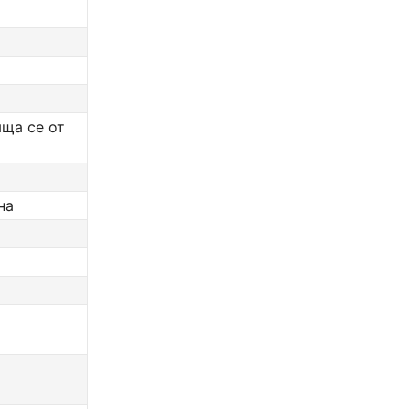
яща се от
на