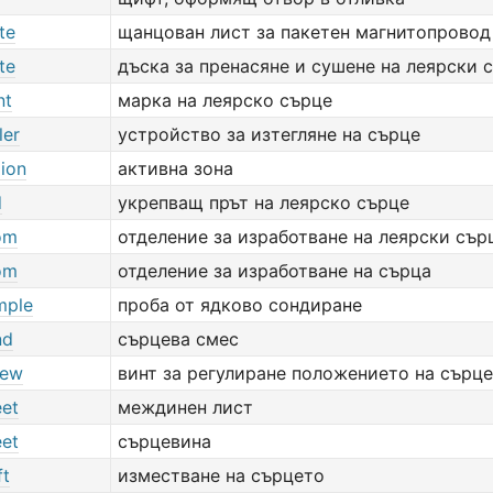
te
щанцован лист за пакетен магнитопровод
te
дъска за пренасяне и сушене на леярски 
nt
марка на леярско сърце
ler
устройство за изтегляне на сърце
gion
активна зона
d
укрепващ прът на леярско сърце
om
отделение за изработване на леярски сър
om
отделение за изработване на сърца
mple
проба от ядково сондиране
nd
сърцева смес
rew
винт за регулиране положението на сърц
eet
междинен лист
eet
сърцевина
ft
изместване на сърцето