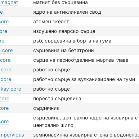
e magnet
магнит без сърцевина
re
ядро на антиклинален свод
core
атомен скелет
ore
изсушено леярско сърце
re
ръб, сърцевина в борта на гума
n core
сърцевина на бетатрони
 core
сърце на лесноотделима мъртва глава
 core
работно сърце
 core
работно сърце за вулканизиране на гуми
 kay core
работно сърце
 core
пореста сърцевина
core
сърдечник
сърцевина, централно ядро на язовирна с
core
централно жило
impervious-
земнонасипна язовирна стена с водонепр