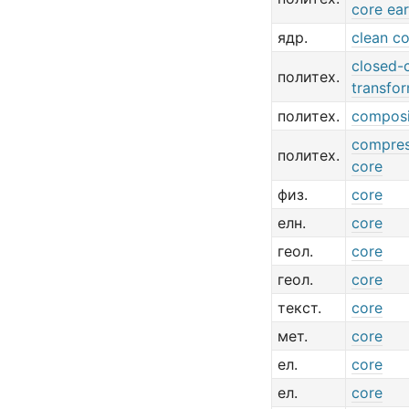
core ea
ядр.
clean c
closed-
политех.
transfo
политех.
composi
compres
политех.
core
физ.
core
елн.
core
геол.
core
геол.
core
текст.
core
мет.
core
ел.
core
ел.
core