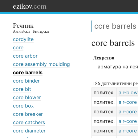
ezikov
.com
Речник
Английски - Български
cordylite
core barrels
core
core arbor
Леярство
core assembly moulding
арматура на ле
core barrels
core binder
186 допълнителни ре
core bit
политех.
air-blow
core blower
политех.
air-core
core box
политех.
air-core
core breaker
политех.
air-core
core catchers
core diameter
политех.
air-core