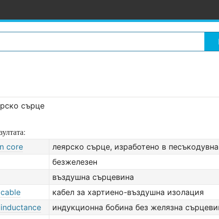
ярско сърце
зултата:
n core
леярско сърце, изработено в песъкодувн
безжелезен
въздушна сърцевина
 cable
кабел за хартиено-въздушна изолация
 inductance
индукционна бобина без желязна сърцеви