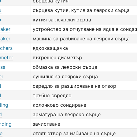
x
сърцева кутия
x
сърцева кутия, кутия за леярски сърца
x
кутия за леярски сърца
eaker
устройство за отчупване на ядка в сонда
eaker
машина за разбиване на леярски сърца
tchers
ядкохващачка
ameter
вътрешен диаметър
ess
обмазка за леярски сърца
er
сушилня за леярски сърца
l
свредло за разширяване на отвор
l
тръбно свредло
ling
колонково сондиране
d
арматура на леярско сърце
nding
зачистване
le
отлят отвор за избиване на сърце