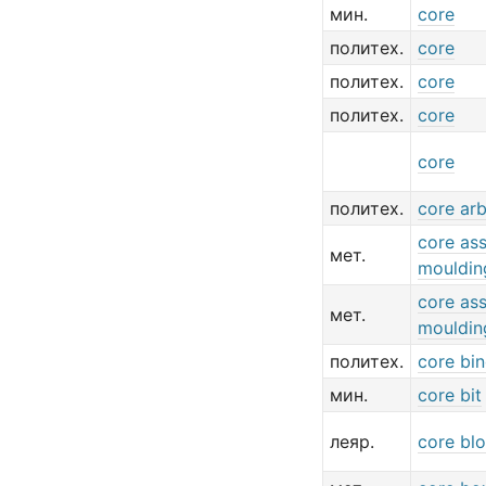
мин.
core
политех.
core
политех.
core
политех.
core
core
политех.
core ar
core as
мет.
mouldin
core as
мет.
mouldin
политех.
core bi
мин.
core bit
леяр.
core bl