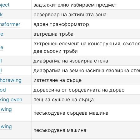
ject
задължително избираем предмет
nk
резервоар на активната зона
ansformer
ядрен трансформатор
be
вътрешна тръба
вътрешен елемент на конструкция, състо
be
две съосни тръби
l
диафрагма на язовирна стена
l
диафрагма на земнонасипна язовирна сте
thdrawing
изтегляне на сърце
ood
дървесина от сърцевината на дърво
king oven
пещ за сушене на сърца
owing
песъкодувна сърцева машина
owing
песъкодувна машина