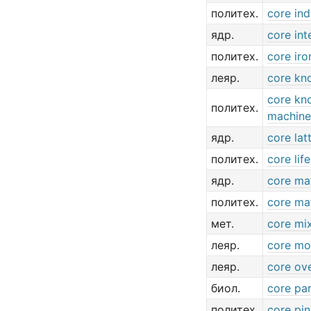
политех.
core ind
ядр.
core int
политех.
core iro
леяр.
core kn
core kn
политех.
machine
ядр.
core lat
политех.
core life
ядр.
core mat
политех.
core mat
мет.
core mi
леяр.
core mo
леяр.
core ov
биол.
core par
политех.
core pin