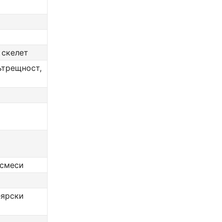
 скелет
вътрещност,
 смеси
еярски