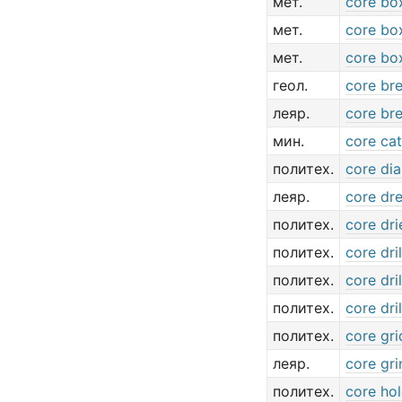
мет.
core bo
мет.
core bo
мет.
core bo
геол.
core br
леяр.
core br
мин.
core ca
политех.
core di
леяр.
core dr
политех.
core dri
политех.
core dril
политех.
core dril
политех.
core dril
политех.
core gri
леяр.
core gri
политех.
core ho