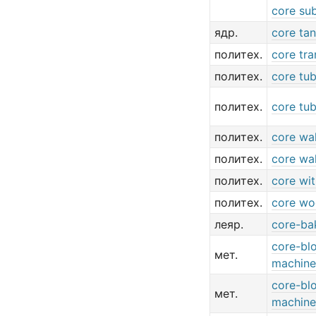
core sub
ядр.
core ta
политех.
core tr
политех.
core tu
политех.
core tu
политех.
core wal
политех.
core wal
политех.
core wi
политех.
core w
леяр.
core-ba
core-bl
мет.
machine
core-bl
мет.
machine