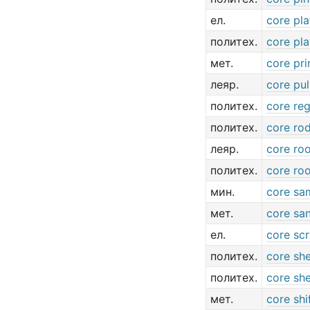
ел.
core pla
политех.
core pla
мет.
core pri
леяр.
core pul
политех.
core re
политех.
core ro
леяр.
core ro
политех.
core ro
мин.
core sa
мет.
core sa
ел.
core sc
политех.
core sh
политех.
core sh
мет.
core shi