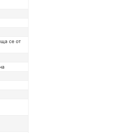
яща се от
на