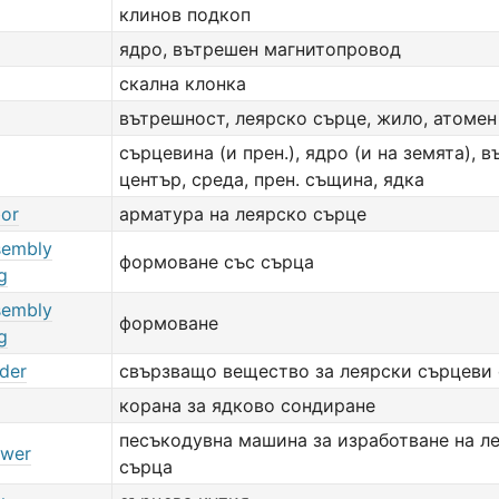
клинов подкоп
ядро, вътрешен магнитопровод
скална клонка
вътрешност, леярско сърце, жило, атомен
сърцевина (и прен.), ядро (и на земята), 
център, среда, прен. същина, ядка
bor
арматура на леярско сърце
sembly
формоване със сърца
g
sembly
формоване
g
nder
свързващо вещество за леярски сърцеви
корана за ядково сондиране
песъкодувна машина за изработване на л
ower
сърца