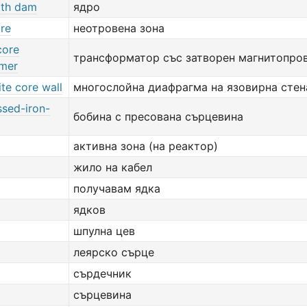
rth dam
ядро
ore
неотровена зона
core
трансформатор със затворен магнитопро
rmer
te core wall
многослойна диафрагма на язовирна стен
sed-iron-
бобина с пресована сърцевина
активна зона (на реактор)
жило на кабел
получавам ядка
ядков
шпулна цев
леярско сърце
сърдечник
сърцевина