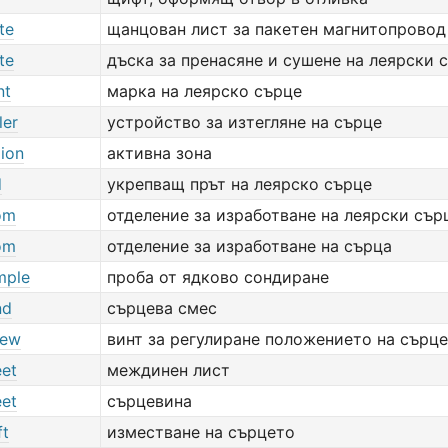
te
щанцован лист за пакетен магнитопровод
te
дъска за пренасяне и сушене на леярски 
nt
марка на леярско сърце
ler
устройство за изтегляне на сърце
gion
активна зона
d
укрепващ прът на леярско сърце
om
отделение за изработване на леярски сър
om
отделение за изработване на сърца
mple
проба от ядково сондиране
nd
сърцева смес
rew
винт за регулиране положението на сърц
eet
междинен лист
eet
сърцевина
ft
изместване на сърцето