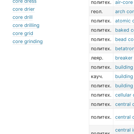
core dress
политех.
air-cor
core drier
геол.
arch co
core drill
политех.
atomic 
core drilling
политех.
baked c
core grid
политех.
bead co
core grinding
политех.
betatro
леяр.
breaker
политех.
building
кауч.
building
политех.
building
политех.
cellular
политех.
central 
политех.
central 
central 
политех.