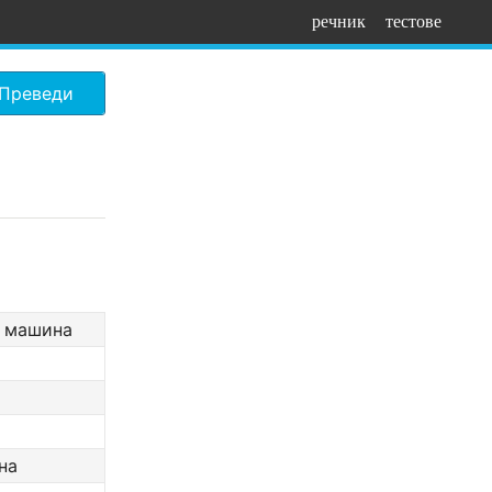
речник
тестове
Преведи
а машина
на