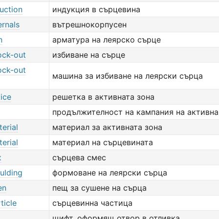
uction
индукция в сърцевина
ernals
вътрешнокорпусен
n
арматура на леярско сърце
ock-out
избиване на сърце
ock-out
машина за избиване на леярски сърца
tice
решетка в активната зона
продължителност на кампания на активна
erial
материал за активната зона
erial
материал на сърцевината
x
сърцева смес
ulding
формоване на леярски сърца
en
пещ за сушене на сърца
ticle
сърцевинна частица
щифт, оформящ отвор в отливка