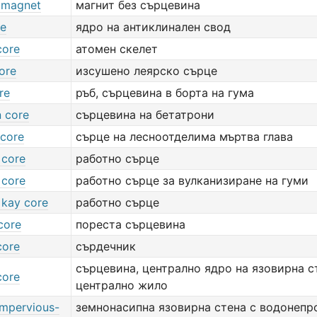
e magnet
магнит без сърцевина
re
ядро на антиклинален свод
core
атомен скелет
ore
изсушено леярско сърце
re
ръб, сърцевина в борта на гума
n core
сърцевина на бетатрони
 core
сърце на лесноотделима мъртва глава
 core
работно сърце
 core
работно сърце за вулканизиране на гуми
 kay core
работно сърце
 core
пореста сърцевина
core
сърдечник
сърцевина, централно ядро на язовирна с
core
централно жило
impervious-
земнонасипна язовирна стена с водонепр