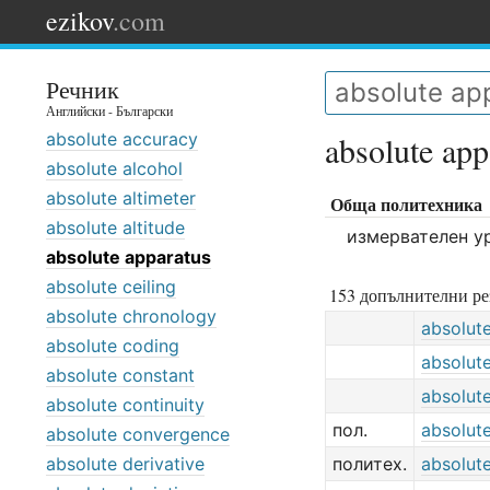
ezikov
.com
Речник
Английски - Български
absolute accuracy
absolute app
absolute alcohol
absolute altimeter
Обща политехника
absolute altitude
измервателен у
absolute apparatus
absolute ceiling
153 допълнителни ре
absolute chronology
absolut
absolute coding
absolut
absolute constant
absolut
absolute continuity
пол.
absolut
absolute convergence
absolute derivative
политех.
absolut