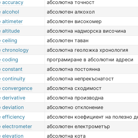
e accuracy
абсолютна точност
 alcohol
абсолютен алкохол
 altimeter
абсолютен високомер
 altitude
абсолютна надморска височина
 ceiling
абсолютен таван
e chronology
абсолютна геоложка хронология
e coding
програмиране в абсолютни адреси
e constant
абсолютна постоянна
 continuity
абсолютна непрекъснатост
e convergence
абсолютна сходимост
 derivative
абсолютна производна
 deviation
абсолютно отклонение
 efficiency
абсолютен коефициент на полезно д
e electrometer
абсолютен електрометър
 elevation
абсолютна кота