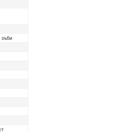
 зъби
ст