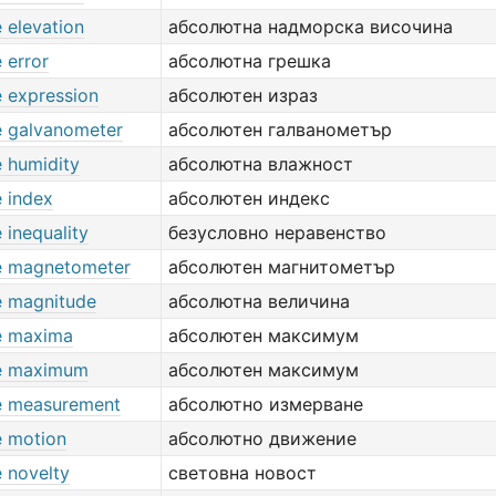
 elevation
абсолютна надморска височина
 error
абсолютна грешка
e expression
абсолютен израз
e galvanometer
абсолютен галванометър
e humidity
абсолютна влажност
e index
абсолютен индекс
 inequality
безусловно неравенство
e magnetometer
абсолютен магнитометър
e magnitude
абсолютна величина
e maxima
абсолютен максимум
e maximum
абсолютен максимум
e measurement
абсолютно измерване
e motion
абсолютно движение
 novelty
световна новост