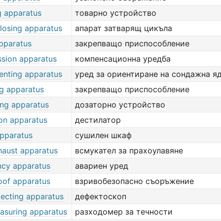
g apparatus
товарно устройство
closing apparatus
апарат затварящ цикъла
pparatus
закрепващо приспособление
sion apparatus
компенсационна уредба
enting apparatus
уред за ориентиране на сондажна я
g apparatus
закрепващо приспособление
ing apparatus
дозаторно устройство
tion apparatus
дестилатор
apparatus
сушилен шкаф
haust apparatus
всмукател за прахоулавяне
cy apparatus
авариен уред
oof apparatus
взривобезопасно съоръжение
tecting apparatus
дефектоскоп
asuring apparatus
разходомер за течности