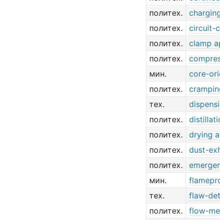
политех.
chargin
политех.
circuit-
политех.
clamp a
политех.
compres
мин.
core-ori
политех.
crampin
тех.
dispens
политех.
distilla
политех.
drying 
политех.
dust-ex
политех.
emergen
мин.
flamepr
тех.
flaw-de
политех.
flow-me