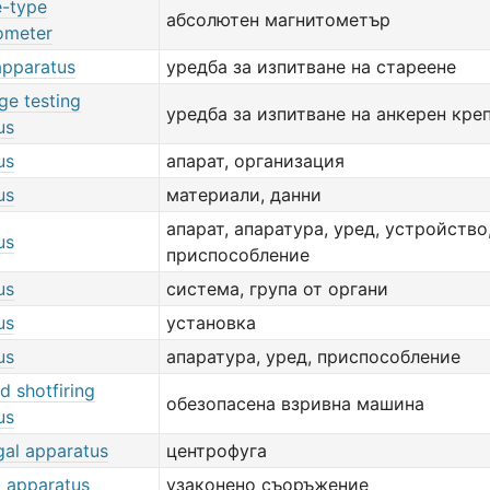
e-type
абсолютен магнитометър
ometer
apparatus
уредба за изпитване на стареене
ge testing
уредба за изпитване на анкерен кре
us
us
апарат, организация
us
материали, данни
апарат, апаратура, уред, устройство
us
приспособление
us
система, група от органи
us
установка
us
апаратура, уред, приспособление
d shotfiring
обезопасена взривна машина
us
gal apparatus
центрофуга
d apparatus
узаконено съоръжение