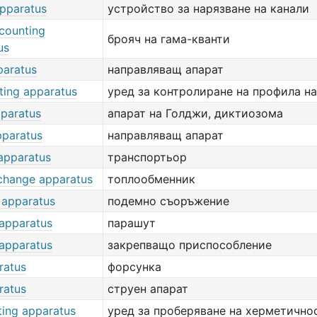
apparatus
устройство за нарязване на канали
counting
брояч на гама-кванти
us
paratus
направляващ апарат
ting apparatus
уред за контролиране на профила на
pparatus
апарат на Голджи, диктиозома
pparatus
направляващ апарат
 apparatus
транспортьор
change apparatus
топлообменник
 apparatus
подемно съоръжение
 apparatus
парашут
 apparatus
закрепващо приспособление
ratus
форсунка
ratus
струен апарат
ting apparatus
уред за проберяване на херметично