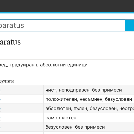
aratus
ред, градуиран в абсолютни единици
зултата:
e
чист, неподправен, без примеси
e
положителен, несъмнен, безусловен
e
абсолютен, пълен, безусловен, неог
e
самовластен
e
безусловен, без примеси