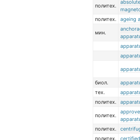
absolut
политех.
magnet
политех.
ageing 
anchora
мин.
apparat
apparat
apparat
apparat
биол.
apparat
тех.
apparat
политех.
apparat
approve
политех.
apparat
политех.
centrifu
политех.
certifie