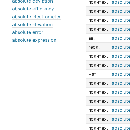
absolute deviation
политех.
absolut
absolute efficiency
политех.
absolute
absolute electrometer
политех.
absolute
absolute elevation
политех.
absolute
absolute error
ав.
absolute
absolute expression
геол.
absolut
политех.
absolut
политех.
absolut
мат.
absolute
политех.
absolut
политех.
absolute
политех.
absolute
политех.
absolute
политех.
absolut
политех.
absolute