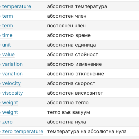
e temperature
абсолютна температура
e term
абсолютен член
e term
постоянен член
e time
абсолютно време
 unit
абсолютна единица
 value
абсолютна стойност
 variation
абсолютно изменение
 variation
абсолютно отклонение
 velocity
абсолютна скорост
 viscosity
абсолютен вискозитет
e weight
абсолютно тегло
e weight
тегло във вакуум
e zero
абсолютна нула
e zero temperature
температура на абсолютна нула