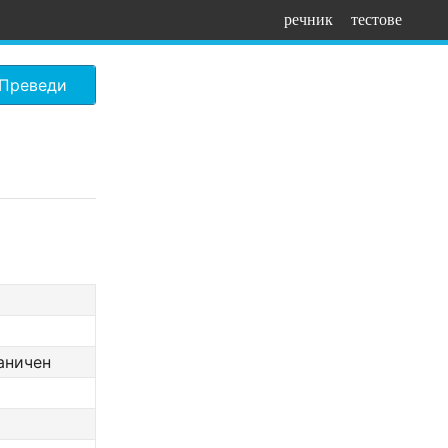
речник
тестове
Преведи
раничен