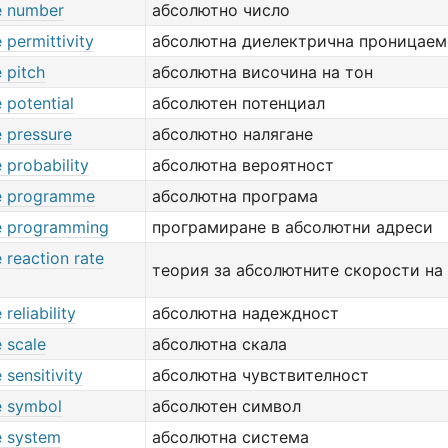
e number
абсолютно число
 permittivity
абсолютна диелектрична проницаем
 pitch
абсолютна височина на тон
 potential
абсолютен потенциал
e pressure
абсолютно налягане
 probability
абсолютна вероятност
e programme
абсолютна програма
e programming
програмиране в абсолютни адреси
 reaction rate
теория за абсолютните скорости на
reliability
абсолютна надеждност
 scale
абсолютна скала
 sensitivity
абсолютна чувствителност
e symbol
абсолютен символ
e system
абсолютна система