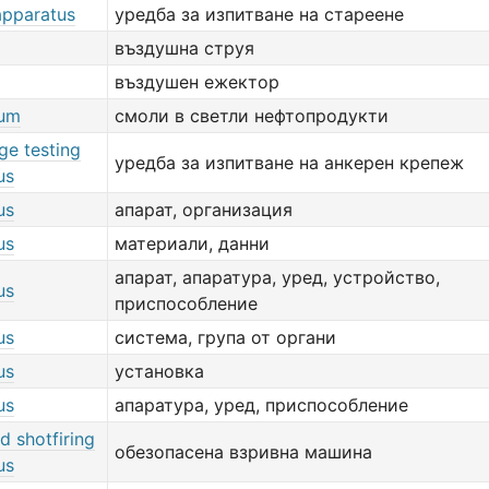
apparatus
уредба за изпитване на стареене
въздушна струя
въздушен ежектор
gum
смоли в светли нефтопродукти
ge testing
уредба за изпитване на анкерен крепеж
us
us
апарат, организация
us
материали, данни
апарат, апаратура, уред, устройство,
us
приспособление
us
система, група от органи
us
установка
us
апаратура, уред, приспособление
d shotfiring
обезопасена взривна машина
us