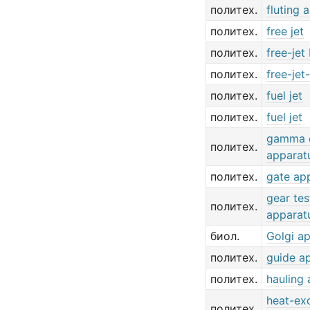
политех.
fluting 
политех.
free jet
политех.
free-jet 
политех.
free-jet
политех.
fuel jet
политех.
fuel jet
gamma 
политех.
apparat
политех.
gate ap
gear tes
политех.
apparat
биол.
Golgi a
политех.
guide a
политех.
hauling
heat-ex
политех.