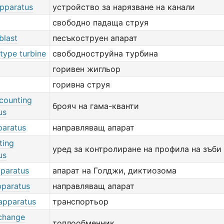
apparatus
устройство за нарязване на канали
свободно падаща струя
blast
песъкоструен апарат
-type turbine
свободноструйна турбина
горивен жигльор
горивна струя
counting
брояч на гама-кванти
us
paratus
направляващ апарат
ting
уред за контролиране на профила на зъби
us
pparatus
апарат на Голджи, диктиозома
pparatus
направляващ апарат
 apparatus
транспортьор
change
топлообменник