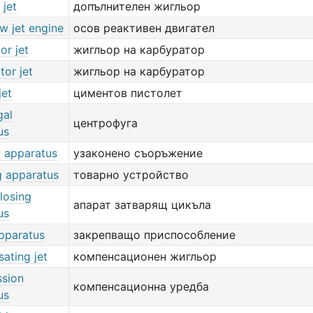
 jet
допълнителен жигльор
ow jet engine
осов реактивен двигател
or jet
жигльор на карбуратор
tor jet
жигльор на карбуратор
jet
циментов пистолет
gal
центрофуга
us
d apparatus
узаконено съоръжение
g apparatus
товарно устройство
closing
апарат затварящ цикъла
us
pparatus
закрепващо приспособление
ating jet
компенсационен жигльор
sion
компенсационна уредба
us