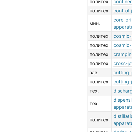
политех.
confined
политех.
control 
core-ori
мин.
apparat
политех.
cosmic-r
политех.
cosmic-r
политех.
crampin
политех.
cross-je
зав.
cutting j
политех.
cutting-j
тех.
discharg
dispens
тех.
apparat
distillat
политех.
apparat