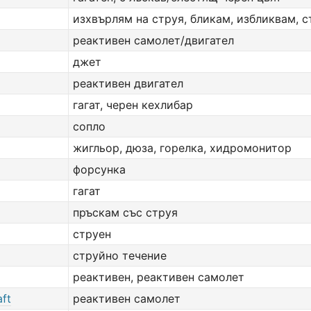
изхвърлям на струя, бликам, избликвам, с
реактивен самолет/двигател
джет
реактивен двигател
гагат, черен кехлибар
сопло
жигльор, дюза, горелка, хидромонитор
форсунка
гагат
пръскам със струя
струен
струйно течение
реактивен, реактивен самолет
aft
реактивен самолет