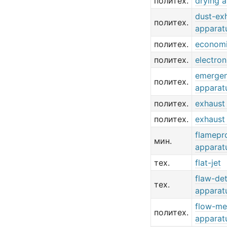
политех.
drying 
dust-ex
политех.
apparat
политех.
economi
политех.
electron
emerge
политех.
apparat
политех.
exhaust 
политех.
exhaust 
flamepr
мин.
apparat
тех.
flat-jet
flaw-de
тех.
apparat
flow-me
политех.
apparat