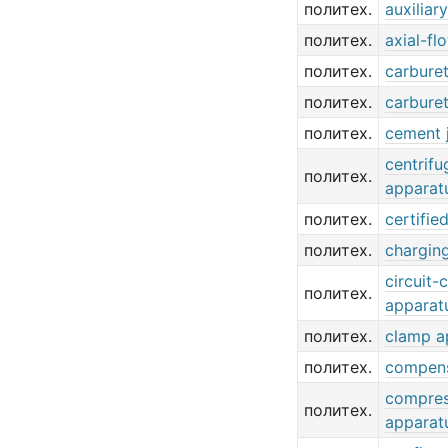
политех.
auxiliary
политех.
axial-fl
политех.
carburet
политех.
carburet
политех.
cement 
centrifu
политех.
apparat
политех.
certifie
политех.
chargin
circuit-
политех.
apparat
политех.
clamp a
политех.
compens
compres
политех.
apparat