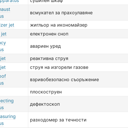
apparatus
сушилен шкаф
haust
всмукател за прахоулавяне
us
zer jet
жигльор на икономайзер
 jet
електронен сноп
ncy
авариен уред
us
jet
реактивна струя
jet
струя на изгорели газове
oof
взривобезопасно съоръжение
us
плоскоструен
tecting
дефектоскоп
us
asuring
разходомер за течности
us