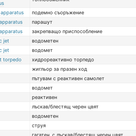
us
 apparatus
подемно съоръжение
 apparatus
парашут
 apparatus
закрепващо приспособление
c jet
водометен
c jet
водомет
et torpedo
хидрореактивно торпедо
жигльор за празен ход
пътувам с реактивен самолет
водомет
реактивен
лъскав/блестящ черен цвят
водометен
струя
гагатен, с лъскав/блестящ черен цвят