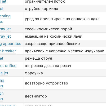
 jet
ограничителен поток
jet
струйно кормило
enting
уред за ориентиране на сондажна ядка
us
ay jet
тесен космически порой
ay jet
еманация на космически лъчи
g apparatus
закрепващо приспособление
t breaker
прекъсвач с напречно маслено издухване
et
режеща струя
et orifice
вътрешна дюза на резач
e jet
форсунка
ing
дозаторно устройство
us
ion
дестилатор
us