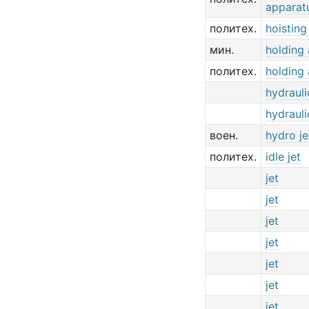
apparat
политех.
hoisting
мин.
holding
политех.
holding
hydrauli
hydrauli
воен.
hydro j
политех.
idle jet
jet
jet
jet
jet
jet
jet
jet