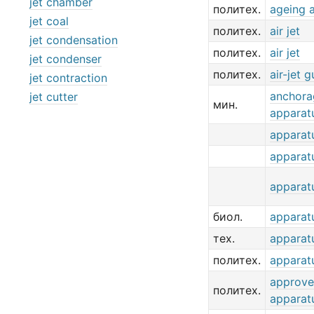
jet chamber
политех.
ageing 
jet coal
политех.
air jet
jet condensation
политех.
air jet
jet condenser
политех.
air-jet 
jet contraction
anchora
jet cutter
мин.
apparat
apparat
apparat
apparat
биол.
apparat
тех.
apparat
политех.
apparat
approve
политех.
apparat