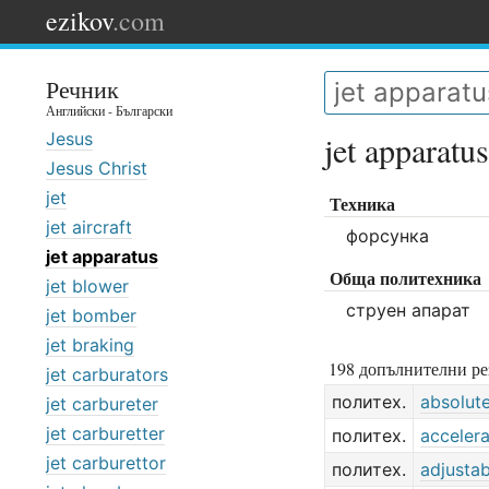
ezikov
.com
Речник
Английски - Български
Jesus
jet apparatus
Jesus Christ
jet
Техника
jet aircraft
форсунка
jet apparatus
Обща политехника
jet blower
струен апарат
jet bomber
jet braking
198 допълнителни ре
jet carburators
политех.
absolut
jet carbureter
jet carburetter
политех.
accelera
jet carburettor
политех.
adjustab