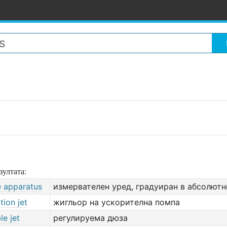
зултата:
e apparatus
измервателен уред, градуиран в абсолют
tion jet
жигльор на ускорителна помпа
le jet
регулируема дюза