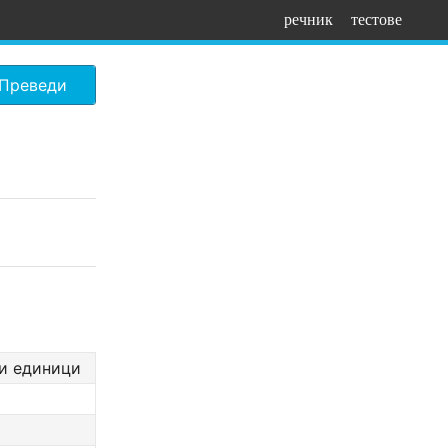
речник
тестове
Преведи
ни единици