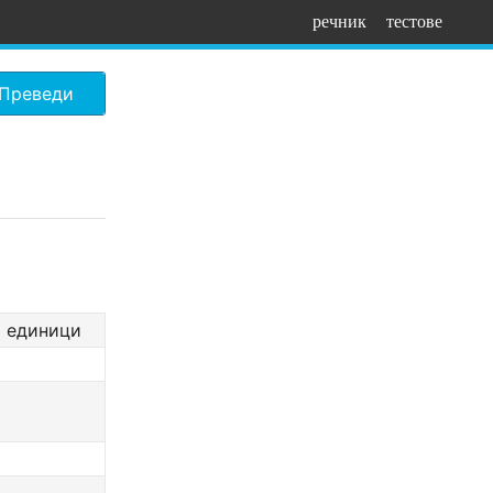
речник
тестове
Преведи
и единици