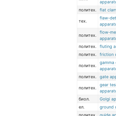
apparat
политех.
flat cla
flaw-de
тех.
apparat
flow-me
политех.
apparat
политех.
fluting 
политех.
friction
gamma 
политех.
apparat
политех.
gate ap
gear tes
политех.
apparat
биол.
Golgi a
ел.
ground 
политех.
guide a