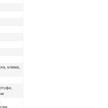
ка, клема,
ртофи,
не
,
ягам