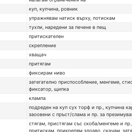
куп, купчина, ровник
упражнявам натиск върху, потискам
тухли, наредени за печене в пещ
притискателен
скрепление
хващач
притягам
фиксирам ниво
затегателно приспособление, менгеме, стис
фиксатор, щипка
клампа
подреден на куп сух торф и пр., купчина ка
заоовени с пръст/слама и пр. за презимува
стягам, пристягам със скоба/менгеме и пр.
притискам, прикрепям здраво, скачам, зат