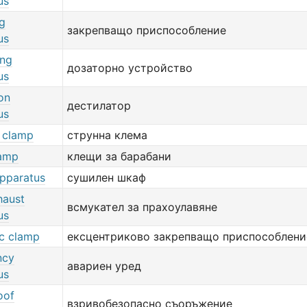
us
g
закрепващо приспособление
us
ing
дозаторно устройство
us
ion
дестилатор
us
 clamp
струнна клема
amp
клещи за барабани
apparatus
сушилен шкаф
haust
всмукател за прахоулавяне
us
ic clamp
ексцентриково закрепващо приспособлени
ncy
авариен уред
us
oof
взривобезопасно съоръжение