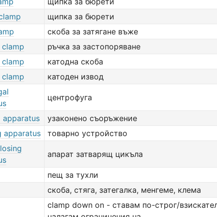
lamp
щипка за бюрети
 clamp
щипка за бюрети
lamp
скоба за затягане въже
e clamp
ръчка за застопоряване
 clamp
катодна скоба
 clamp
катоден извод
gal
центрофуга
us
d apparatus
узаконено съоръжение
g apparatus
товарно устройство
closing
апарат затварящ цикъла
us
пещ за тухли
скоба, стяга, затегалка, менгеме, клема
clamp down on - ставам по-строг/взискате
налагам ограничения на