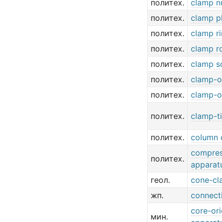
политех.
clamp n
политех.
clamp p
политех.
clamp r
политех.
clamp ro
политех.
clamp s
политех.
clamp-o
политех.
clamp-o
политех.
clamp-ti
политех.
column 
compres
политех.
apparat
геол.
cone-cl
жп.
connect
core-ori
мин.