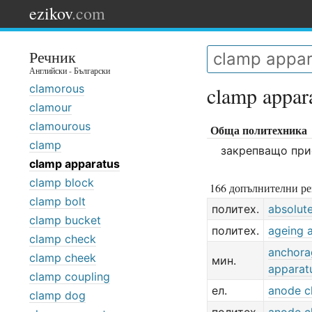
ezikov
.com
Речник
Английски - Български
clamorous
clamp appar
clamour
clamourous
Обща политехника
clamp
закрепващо при
clamp apparatus
clamp block
166 допълнителни ре
clamp bolt
политех.
absolut
clamp bucket
политех.
ageing 
clamp check
anchora
clamp cheek
мин.
apparat
clamp coupling
ел.
anode c
clamp dog