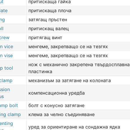
ut
притискаща гайка
late
притискаща плоча
ing
затягащ пръстен
ll
притискащ валец
crew
притягащ винт
n vice
менгеме, закрепващо се на тезгях
n vise
менгеме, закрепващо се на тезгях
нож с механично закрепена твърдосплавн
p tool
пластинка
clamp
механизъм за затягане на колоната
sion
компенсационна уредба
us
amp bolt
болт с конусно затягане
ing clamp
клема за челно съединяване
enting
уред за ориентиране на сондажна ядка