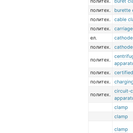
политех.
buret c
политех.
burette
политех.
cable c
политех.
carriag
ел.
cathode
политех.
cathode
centrifu
политех.
apparat
политех.
certifie
политех.
chargin
circuit-
политех.
apparat
clamp
clamp
clamp