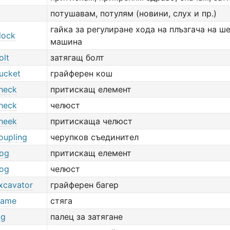
потушавам, потулям (новини, слух и пр.)
гайка за регулиране хода на плъзгача на ш
lock
машина
olt
затягащ болт
ucket
грайферен кош
heck
притискащ елемент
heck
челюст
heek
притискаща челюст
oupling
черупков съединител
og
притискащ елемент
og
челюст
xcavator
грайферен багер
rame
стяга
ug
палец за затягане