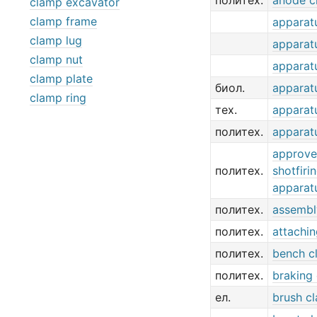
политех.
anode c
clamp excavator
clamp frame
apparat
clamp lug
apparat
clamp nut
apparat
clamp plate
биол.
apparat
clamp ring
тех.
apparat
политех.
apparat
approv
политех.
shotfiri
apparat
политех.
assembl
политех.
attachi
политех.
bench c
политех.
braking
ел.
brush c