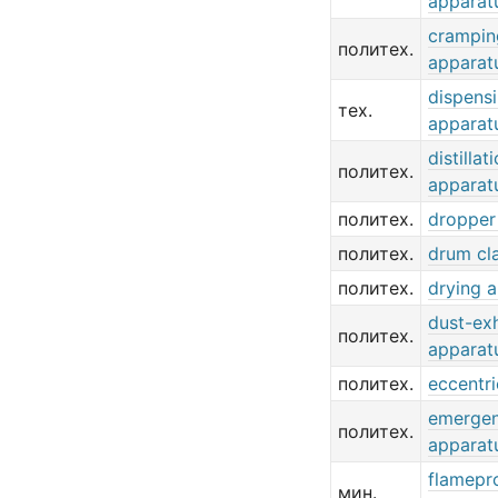
apparat
crampin
политех.
apparat
dispens
тех.
apparat
distillat
политех.
apparat
политех.
dropper
политех.
drum cl
политех.
drying 
dust-ex
политех.
apparat
политех.
eccentr
emerge
политех.
apparat
flamepr
мин.