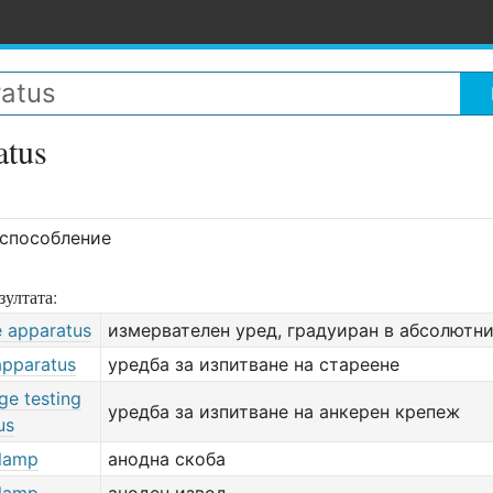
atus
способление
зултата:
e apparatus
измервателен уред, градуиран в абсолютн
apparatus
уредба за изпитване на стареене
ge testing
уредба за изпитване на анкерен крепеж
us
lamp
анодна скоба