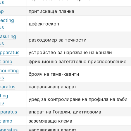
us
mp
притискаща планка
tecting
дефектоскоп
us
asuring
разходомер за течности
us
apparatus
устройство за нарязване на канали
 clamp
фрикционно затегателно приспособление
counting
брояч на гама-кванти
us
paratus
направляващ апарат
ting
уред за контролиране на профила на зъби
us
pparatus
апарат на Голджи, диктиозома
clamp
заземяваща клема
pparatus
направляващ апарат