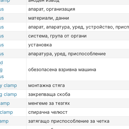
lamp
аноден извод
us
апарат, организация
us
материали, данни
us
апарат, апаратура, уред, устройство, прис
us
система, група от органи
us
установка
us
апаратура, уред, приспособление
ed
ng
обезопасена взривна машина
us
y clamp
монтажна стяга
ng clamp
закрепваща скоба
lamp
менгеме за тезгях
 clamp
спирачна челюст
lamp
затягащо приспособление за четка