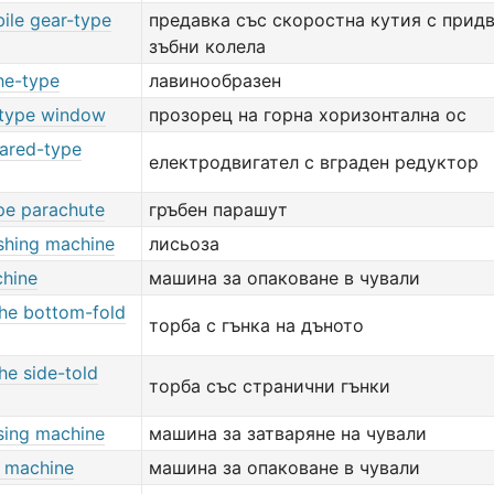
ile gear-type
предавка със скоростна кутия с прид
зъбни колела
he-type
лавинообразен
type window
прозорец на горна хоризонтална ос
ared-type
електродвигател с вграден редуктор
pe parachute
гръбен парашут
hing machine
лисьоза
hine
машина за опаковане в чували
the bottom-fold
торба с гънка на дъното
he side-told
торба със странични гънки
sing machine
машина за затваряне на чували
 machine
машина за опаковане в чували