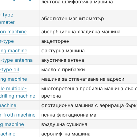
лентова шлифовъчна машина
e-type
абсолютен магнитометър
ometer
ion machine
абсорбционна хладилна машина
r-type
акцепторен
ing machine
фактурна машина
c-type antenna
акустична антена
-type oil
масло с прибавки
ing machine
машина за отпечатване на адреси
le multiple-
многовретенна пробивна машина със 
drilling machine
вретена
machine
флотационна машина с аерираща бърк
n-froth machine
пенна флотационна ма-
ng machine
въздушна сушилня
 machine
аеролифтна машина