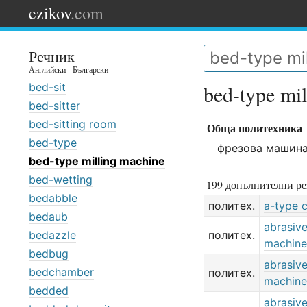
ezikov
.com
Речник
Английски - Български
bed-sit
bed-type mi
bed-sitter
bed-sitting room
Обща политехника
bed-type
фрезова машина
bed-type milling machine
bed-wetting
199 допълнителни ре
bedabble
политех.
a-type 
bedaub
abrasive
bedazzle
политех.
machine
bedbug
abrasive
bedchamber
политех.
machine
bedded
abrasive