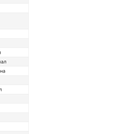
л
иал
на
л