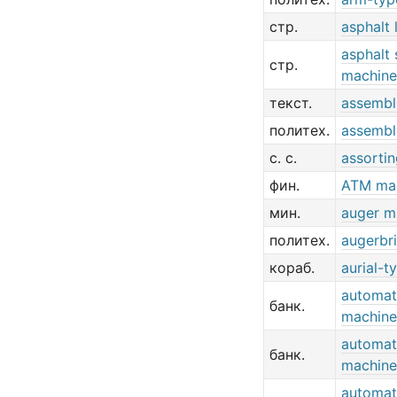
стр.
asphalt 
asphalt
стр.
machine
текст.
assembl
политех.
assembl
с. с.
assorti
фин.
ATM ma
мин.
auger m
политех.
augerbr
кораб.
aurial-
automat
банк.
machine
automate
банк.
machine
automat