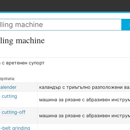
lling machine
 с вретенен супорт
зултата:
calender
каландър с триъгълно разположени ва
 cutting
машина за рязане с абразивен инстру
 cutting-off
машина за рязане с абразивен инстру
-belt grinding