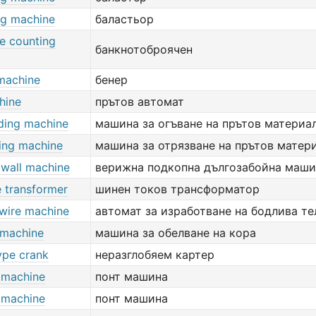
ng machine
баластьор
e counting
банкнотоброячен
machine
бенер
hine
прътов автомат
ding machine
машина за огъване на прътов материа
ting machine
машина за отрязване на прътов матер
gwall machine
верижна подкопна дългозабойна маши
e transformer
шинен токов трансформатор
wire machine
автомат за изработване на бодлива те
 machine
машина за обелване на кора
ype crank
неразглобяем картер
 machine
понт машина
 machine
понт машина