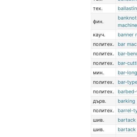
тех.
ballasti
banknot
фин.
machine
кауч.
banner 
политех.
bar mac
политех.
bar-ben
политех.
bar-cut
мин.
bar-lon
политех.
bar-typ
политех.
barbed-
дърв.
barking
политех.
barrel-t
шив.
bartack
шив.
bartack