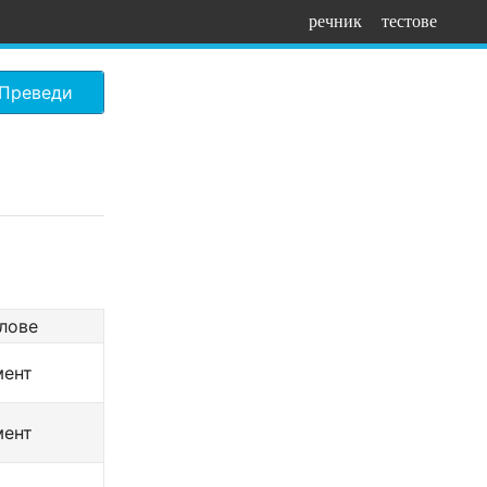
речник
тестове
Преведи
лове
мент
мент