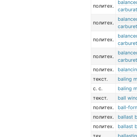
balance
политех.
carbura
balance
политех.
carbure
balance
политех.
carburet
balance
политех.
carburet
политех.
balanci
текст.
baling 
с. с.
baling 
текст.
ball wi
политех.
ball-fo
политех.
ballast 
политех.
ballast 
тех.
ballasti