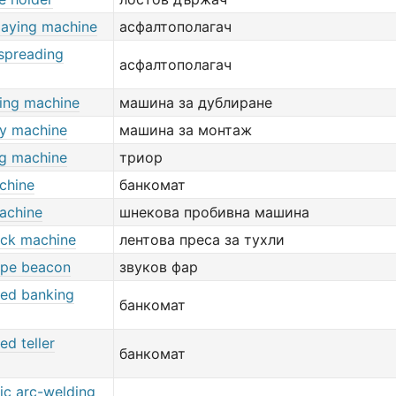
laying machine
асфалтополагач
 spreading
асфалтополагач
ing machine
машина за дублиране
y machine
машина за монтаж
ng machine
триор
chine
банкомат
achine
шнекова пробивна машина
ick machine
лентова преса за тухли
type beacon
звуков фар
ed banking
банкомат
d teller
банкомат
ic arc-welding