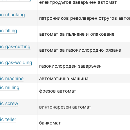
електродъгов заваръчен автомат
ic chucking
патронников револверен стругов авто
c filling
автомат за пълнене и опаковане
ic gas-cutting
автомат за газокислородно рязане
ic gas-welding
газокислороден заваръчен
ic machine
автоматична машина
c milling
фрезов автомат
ic screw
винтонарезен автомат
c teller
банкомат