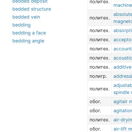
bedded deposit
политех.
machine
bedded structure
absolut
bedded vein
политех.
magnet
bedding
политех.
absorpt
bedding a face
политех.
accepto
bedding angle
политех.
account
политех.
acousti
политех.
additive
полигр.
address
adjustab
политех.
spindle 
обог.
agitair 
обог.
agitatio
политех.
air-dryi
обог.
air-lift