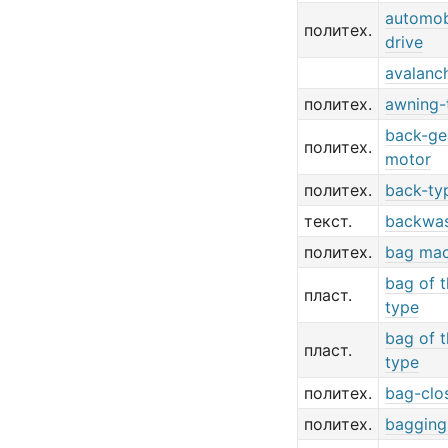
automob
политех.
drive
avalanc
политех.
awning-
back-ge
политех.
motor
политех.
back-ty
текст.
backwas
политех.
bag mac
bag of 
пласт.
type
bag of t
пласт.
type
политех.
bag-clo
политех.
bagging