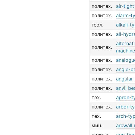
политех.
air-tigh
политех.
alarm-t
геол.
alkali-t
политех.
all-hydr
alternat
политех.
machine
политех.
analogu
политех.
angle-b
политех.
angular 
политех.
anvil be
тех.
apron-t
политех.
arbor-t
тех.
arch-ty
мин.
arcwall
политех.
arm-typ