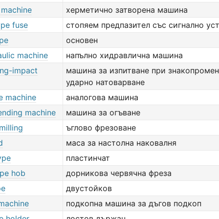
t machine
херметично затворена машина
ype fuse
стопяем предпазител със сигнално ус
ype
основен
aulic machine
напълно хидравлична машина
ing-impact
машина за изпитване при знакопроме
ударно натоварване
e machine
аналогова машина
ending machine
машина за огъване
milling
ъглово фрезоване
d
маса за настолна наковалня
ype
пластинчат
ype hob
дорникова червячна фреза
pe
двустойков
 machine
подкопна машина за дъгов подкоп
e holder
лостов държач