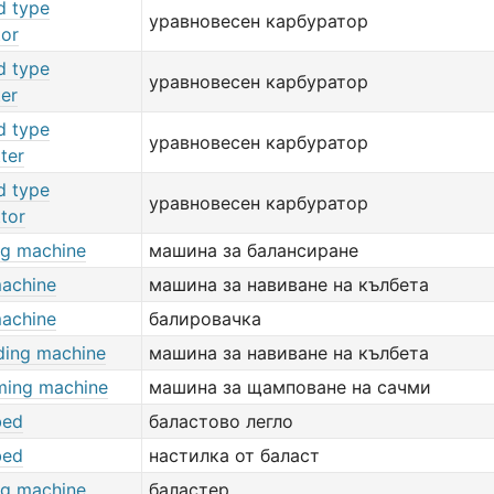
d type
уравновесен карбуратор
tor
d type
уравновесен карбуратор
ter
d type
уравновесен карбуратор
ter
d type
уравновесен карбуратор
tor
ng machine
машина за балансиране
machine
машина за навиване на кълбета
machine
балировачка
nding machine
машина за навиване на кълбета
rming machine
машина за щамповане на сачми
bed
баластово легло
bed
настилка от баласт
ng machine
баластер