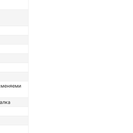
сменяеми
алка