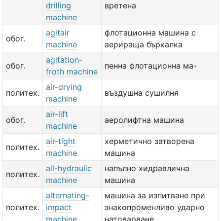
drilling
вретена
machine
agitair
флотационна машина с
обог.
machine
аерираща бъркалка
agitation-
обог.
пенна флотационна ма-
froth machine
air-drying
политех.
въздушна сушилня
machine
air-lift
обог.
аеролифтна машина
machine
air-tight
херметично затворена
политех.
machine
машина
all-hydraulic
напълно хидравлична
политех.
machine
машина
alternating-
машина за изпитване при
политех.
impact
знакопроменливо ударно
machine
натоварване