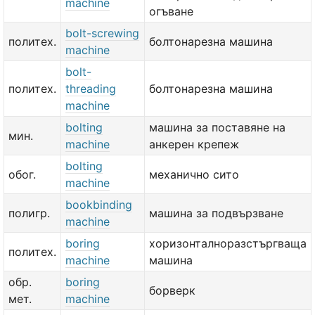
machine
огъване
bolt-screwing
политех.
болтонарезна машина
machine
bolt-
политех.
threading
болтонарезна машина
machine
bolting
машина за поставяне на
мин.
machine
анкерен крепеж
bolting
обог.
механично сито
machine
bookbinding
полигр.
машина за подвързване
machine
boring
хоризонталноразстъргваща
политех.
machine
машина
обр.
boring
борверк
мет.
machine