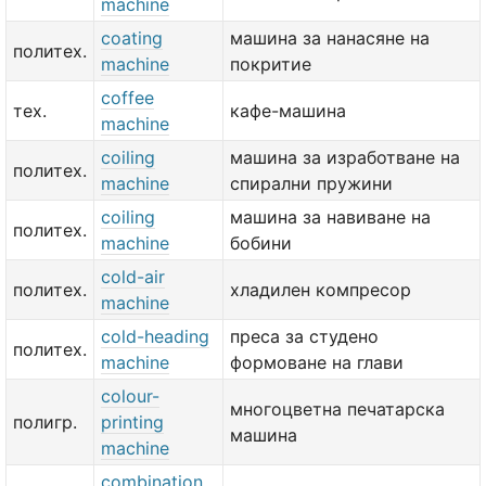
machine
coating
машина за нанасяне на
политех.
machine
покритие
coffee
тех.
кафе-машина
machine
coiling
машина за изработване на
политех.
machine
спирални пружини
coiling
машина за навиване на
политех.
machine
бобини
cold-air
политех.
хладилен компресор
machine
cold-heading
преса за студено
политех.
machine
формоване на глави
colour-
многоцветна печатарска
полигр.
printing
машина
machine
combination