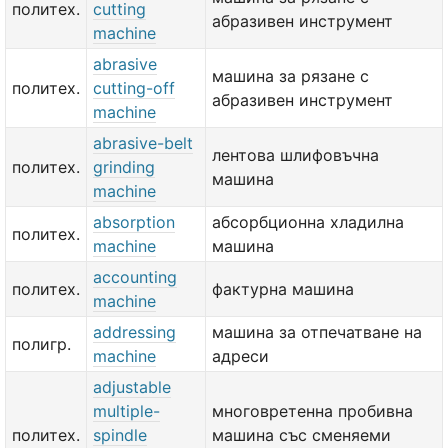
политех.
cutting
абразивен инструмент
machine
abrasive
машина за рязане с
политех.
cutting-off
абразивен инструмент
machine
abrasive-belt
лентова шлифовъчна
политех.
grinding
машина
machine
absorption
абсорбционна хладилна
политех.
machine
машина
accounting
политех.
фактурна машина
machine
addressing
машина за отпечатване на
полигр.
machine
адреси
adjustable
multiple-
многовретенна пробивна
политех.
spindle
машина със сменяеми