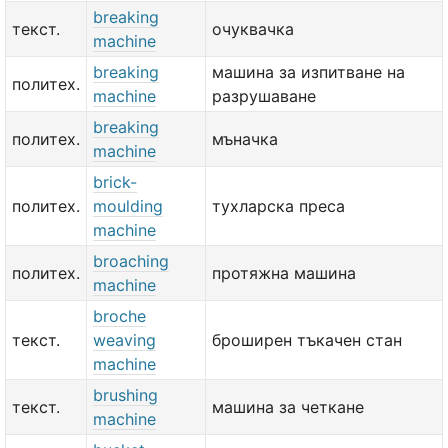
breaking
текст.
очуквачка
machine
breaking
машина за изпитване на
политех.
machine
разрушаване
breaking
политех.
мъначка
machine
brick-
политех.
moulding
тухларска преса
machine
broaching
политех.
протяжна машина
machine
broche
текст.
weaving
броширен тъкачен стан
machine
brushing
текст.
машина за четкане
machine