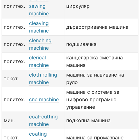
политех.
sawing
циркуляр
machine
cleaving
политех.
дървостривачна машина
machine
clenching
политех.
подшивачка
machine
clerical
канцеларска сметачна
политех.
machine
машина
cloth rolling
машина за навиване на
текст.
machine
руло
машина с система за
политех.
cnc machine
цифрово програмно
управление
coal-cutting
мин.
подкопна машина
machine
coating
текст.
машина за промазване