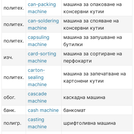
can-packing
машина за опаковане на
политех.
machine
консервни кутии
can-soldering
машина за спояване на
политех.
machine
консервни кутии
capsuling
машина за запушване на
политех.
machine
бутилки
card-sorting
машина за сортиране на
изч.
machine
перфокарти
carton-
машина за запечатване на
политех.
sealing
картонени кутии
machine
cascade
обог.
каскадна машина
machine
банк.
cash machine
банкомат
casting
полигр.
шрифтоливна машина
machine