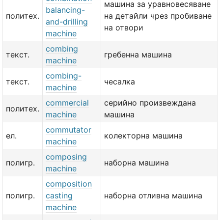
машина за уравновесяване
balancing-
политех.
на детайли чрез пробиване
and-drilling
на отвори
machine
combing
текст.
гребенна машина
machine
combing-
текст.
чесалка
machine
commercial
серийно произвеждана
политех.
machine
машина
commutator
ел.
колекторна машина
machine
composing
полигр.
наборна машина
machine
composition
полигр.
casting
наборна отливна машина
machine