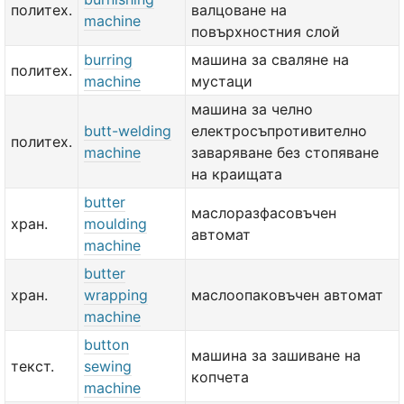
политех.
валцоване на
machine
повърхностния слой
burring
машина за сваляне на
политех.
machine
мустаци
машина за челно
butt-welding
електросъпротивително
политех.
machine
заваряване без стопяване
на краищата
butter
маслоразфасовъчен
хран.
moulding
автомат
machine
butter
хран.
wrapping
маслоопаковъчен автомат
machine
button
машина за зашиване на
текст.
sewing
копчета
machine