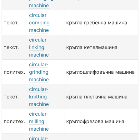
machine
circular
текст.
combing
кръгла гребенна машина
machine
circular
текст.
linking
кръгла кетелмашина
machine
circular-
политех.
grinding
кръглошлифовъчна машина
machine
circular-
текст.
knitting
кръгла плетачна машина
machine
circular-
политех.
milling
кръглофрезова машина
machine
circular-