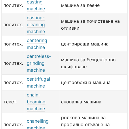
casting
политех.
машина за леене
machine
casting-
машина за почистване на
политех.
cleaning
отливки
machine
centering
политех.
центрираща машина
machine
centreless-
машина за безцентрово
политех.
grinding
шлифоване
machine
centrifugal
политех.
центробежна машина
machine
chain-
текст.
beaming
сновална машина
machine
ролкова машина за
chanelling
политех.
профилно огъване на
machine