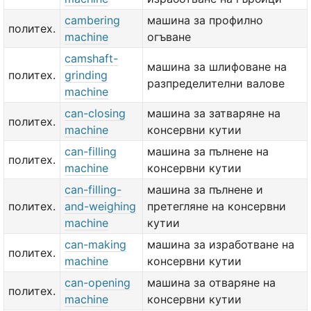
cambering
машина за профилно
политех.
machine
огъване
camshaft-
машина за шлифоване на
политех.
grinding
разпределителни валове
machine
can-closing
машина за затваряне на
политех.
machine
консервни кутии
can-filling
машина за пълнене на
политех.
machine
консервни кутии
can-filling-
машина за пълнене и
политех.
and-weighing
претегляне на консервни
machine
кутии
can-making
машина за изработване на
политех.
machine
консервни кутии
can-opening
машина за отваряне на
политех.
machine
консервни кутии