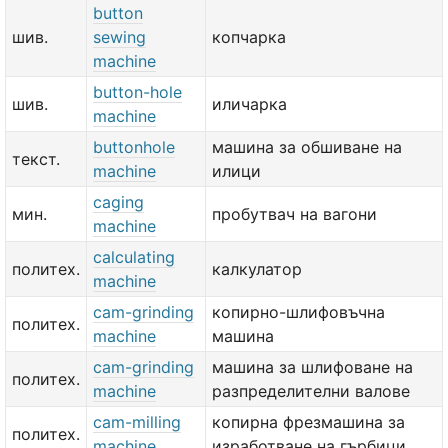
button
шив.
sewing
копчарка
machine
button-hole
шив.
иличарка
machine
buttonhole
машина за обшиване на
текст.
machine
илици
caging
мин.
пробутвач на вагони
machine
calculating
политех.
калкулатор
machine
cam-grinding
копирно-шлифовъчна
политех.
machine
машина
cam-grinding
машина за шлифоване на
политех.
machine
разпределителни валове
cam-milling
копирна фрезмашина за
политех.
machine
изработване на гърбици