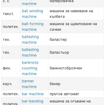
с. с.
балировачка
machine
ball winding
машина за навиване на
текст.
machine
кълбета
ball-forming
машина за щамповане на
политех.
machine
сачми
ballasting
тех.
баластер
machine
ballasting
тех.
баластьор
machine
banknote
фин.
counting
банкнотоброячен
machine
banner
кауч.
бенер
machine
политех.
bar machine
прътов автомат
bar-bending
машина за огъване на
политех.