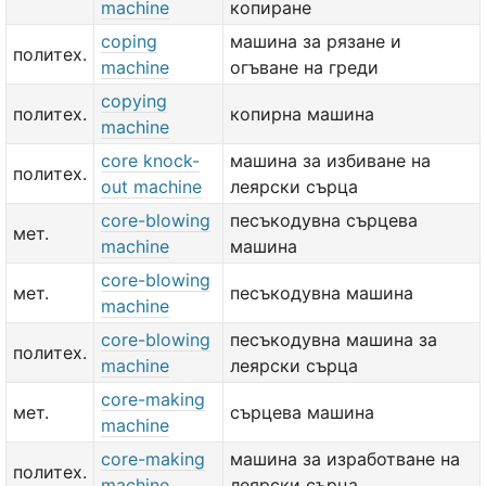
machine
копиране
coping
машина за рязане и
политех.
machine
огъване на греди
copying
политех.
копирна машина
machine
core knock-
машина за избиване на
политех.
out machine
леярски сърца
core-blowing
песъкодувна сърцева
мет.
machine
машина
core-blowing
мет.
песъкодувна машина
machine
core-blowing
песъкодувна машина за
политех.
machine
леярски сърца
core-making
мет.
сърцева машина
machine
core-making
машина за изработване на
политех.
machine
леярски сърца