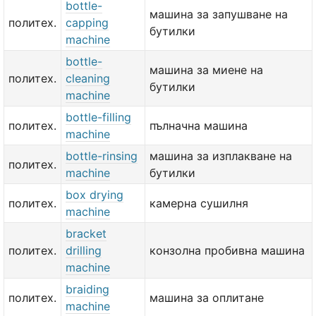
bottle-
машина за запушване на
политех.
capping
бутилки
machine
bottle-
машина за миене на
политех.
cleaning
бутилки
machine
bottle-filling
политех.
пълначна машина
machine
bottle-rinsing
машина за изплакване на
политех.
machine
бутилки
box drying
политех.
камерна сушилня
machine
bracket
политех.
drilling
конзолна пробивна машина
machine
braiding
политех.
машина за оплитане
machine