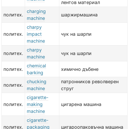
лентов материал
charging
политех.
шаржирмашина
machine
charpy
политех.
impact
чук на шарпи
machine
charpy
политех.
чук на шарпи
machine
chemical
политех.
химично дъбене
barking
chucking
патронников револверен
политех.
machine
струг
cigarette-
политех.
making
цигарена машина
machine
cigarette-
политех.
packaging
цигароопаковъчна машина