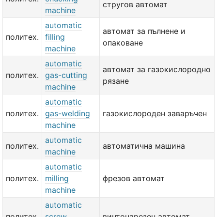
стругов автомат
machine
automatic
автомат за пълнене и
политех.
filling
опаковане
machine
automatic
автомат за газокислородно
политех.
gas-cutting
рязане
machine
automatic
политех.
gas-welding
газокислороден заваръчен
machine
automatic
политех.
автоматична машина
machine
automatic
политех.
milling
фрезов автомат
machine
automatic
политех.
screw
винтонарезен автомат