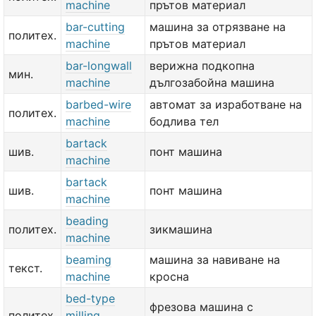
machine
прътов материал
bar-cutting
машина за отрязване на
политех.
machine
прътов материал
bar-longwall
верижна подкопна
мин.
machine
дългозабойна машина
barbed-wire
автомат за изработване на
политех.
machine
бодлива тел
bartack
шив.
понт машина
machine
bartack
шив.
понт машина
machine
beading
политех.
зикмашина
machine
beaming
машина за навиване на
текст.
machine
кросна
bed-type
фрезова машина с
политех.
milling