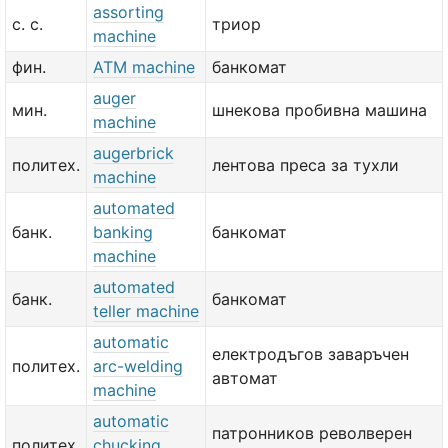
assorting
с. с.
триор
machine
фин.
ATM machine
банкомат
auger
мин.
шнекова пробивна машина
machine
augerbrick
политех.
лентова преса за тухли
machine
automated
банк.
banking
банкомат
machine
automated
банк.
банкомат
teller machine
automatic
електродъгов заваръчен
политех.
arc-welding
автомат
machine
automatic
патронников револверен
политех.
chucking