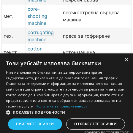
core-
песъкострелна сърцева
мет.
shooting
машина
machine
corrugating
тех.
преса за гофриране
machine
cotton
текст.
котонмашина
machine
×
Този уебсайт използва бисквитки
cotton
текст.
spinning
памуко-предачна фабрика
Ние използваме бисквитки, за да персонализираме
съдържанието, рекламите и да анализираме нашия трафик.
machine
Също така споделяме информация за използването на нашия
сайт от ваша страна с нашите партньори за реклама и анализи,
добави значение или превод
тук
които може да я комбинират с друга информация, която сте им
предоставили или която са събрали от вашето използване на
техните услуги.
Политика за поверителност
ПОКАЖЕТЕ ПОДРОБНОСТИ
Английско - Български речник © Ezikov.com
Условия
Контакти
Панел
ПРИЕМЕТЕ ВСИЧКИ
ОТХВЪРЛЕТЕ ВСИЧКИ
POWERED BY COOKIESCRIPT