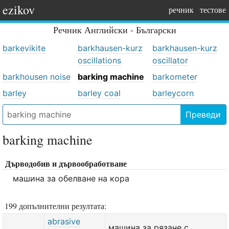
ezikov
речник
тестове
Речник
Английски - Български
barkevikite
barkhausen-kurz
barkhausen-kurz
oscillations
oscillator
barkhousen noise
barking machine
barkometer
barley
barley coal
barleycorn
Преведи
barking machine
Дърводобив и дървообработване
машина за обелване на кора
199 допълнителни резултата:
abrasive
машина за рязане с