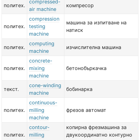
compressed-
политех.
компресор
air machine
compression
машина за изпитване на
политех.
testing
натиск
machine
computing
политех.
изчислителна машина
machine
concrete-
политех.
mixing
бетонобъркачка
machine
cone-winding
текст.
бобинарка
machine
continuous-
политех.
milling
фрезов автомат
machine
contour-
копирна фрезмашина за
политех.
milling
двукоординатно контурно