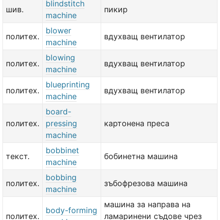
blindstitch
шив.
пикир
machine
blower
политех.
вдухващ вентилатор
machine
blowing
политех.
вдухващ вентилатор
machine
blueprinting
политех.
вдухващ вентилатор
machine
board-
политех.
pressing
картонена преса
machine
bobbinet
текст.
бобинетна машина
machine
bobbing
политех.
зъбофрезова машина
machine
машина за направа на
body-forming
политех.
ламаринени съдове чрез