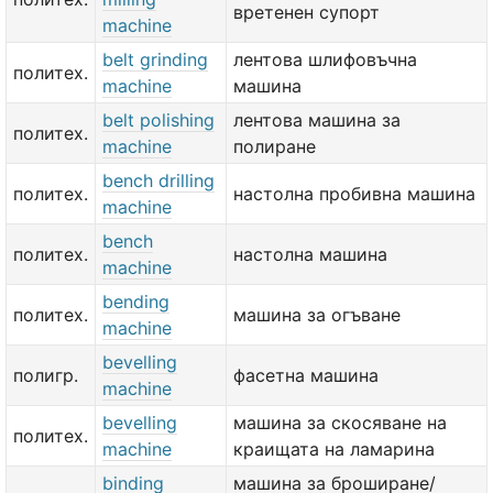
вретенен супорт
machine
belt grinding
лентова шлифовъчна
политех.
machine
машина
belt polishing
лентова машина за
политех.
machine
полиране
bench drilling
политех.
настолна пробивна машина
machine
bench
политех.
настолна машина
machine
bending
политех.
машина за огъване
machine
bevelling
полигр.
фасетна машина
machine
bevelling
машина за скосяване на
политех.
machine
краищата на ламарина
binding
машина за броширане/