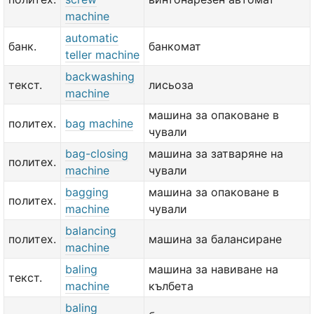
machine
automatic
банк.
банкомат
teller machine
backwashing
текст.
лисьоза
machine
машина за опаковане в
политех.
bag machine
чували
bag-closing
машина за затваряне на
политех.
machine
чували
bagging
машина за опаковане в
политех.
machine
чували
balancing
политех.
машина за балансиране
machine
baling
машина за навиване на
текст.
machine
кълбета
baling