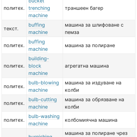
bucket
политех.
trenching
траншеен багер
machine
buffing
машина за шлифоване с
текст.
machine
пемза
buffing
политех.
машина за полиране
machine
building-
политех.
block
агрегатна машина
machine
bulb-blowing
машина за издуване на
политех.
machine
колби
bulb-cutting
машина за обрязване на
политех.
machine
колби
bulb-washing
политех.
колбомиячна машина
machine
машина за полиране чрез
burnishing