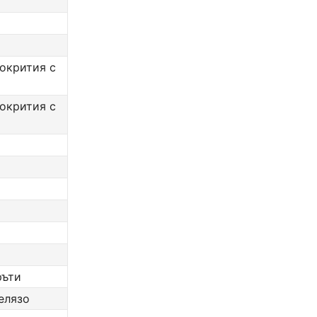
покрития с
покрития с
ръти
елязо