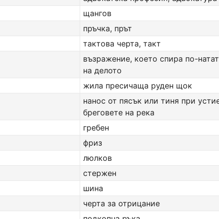
щангов
пръчка, прът
тактова черта, такт
възражение, което спира по-ната
на делото
жила пресичаща руден щок
нанос от пясък или тиня при усти
бреговете на река
гребен
фриз
люлков
стержен
шина
черта за отрицание
подкопна ръка