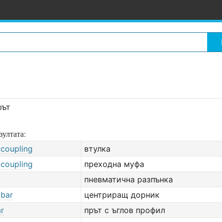
рът
зултата:
 coupling
втулка
 coupling
преходна муфа
пневматична разпънка
 bar
центриращ дорник
ar
прът с ъглов профил