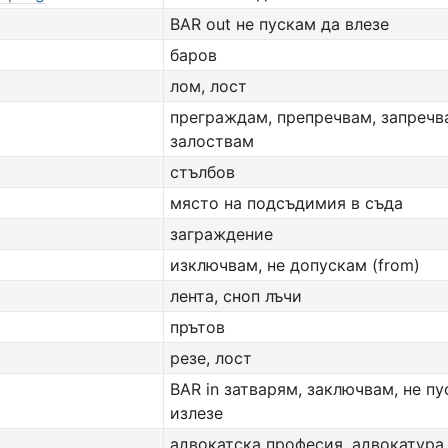
BAR out не пускам да влезе
баров
лом, лост
преграждам, препречвам, запречв
залоствам
стълбов
място на подсъдимия в съда
заграждение
изключвам, не допускам (from)
лента, сноп лъчи
прътов
резе, лост
BAR in затварям, заключвам, не п
излезе
адвокатска професия, адвокатура