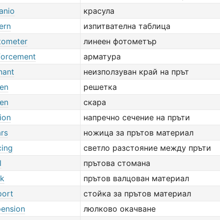
anio
красула
ern
изпитвателна таблица
tometer
линеен фотометър
nforcement
арматура
nant
неизползуван край на прът
een
решетка
een
скара
ion
напречно сечение на пръти
ars
ножица за прътов материал
cing
светло разстояние между пръти
l
прътова стомана
ck
прътов валцован материал
port
стойка за прътов материал
pension
люлково окачване