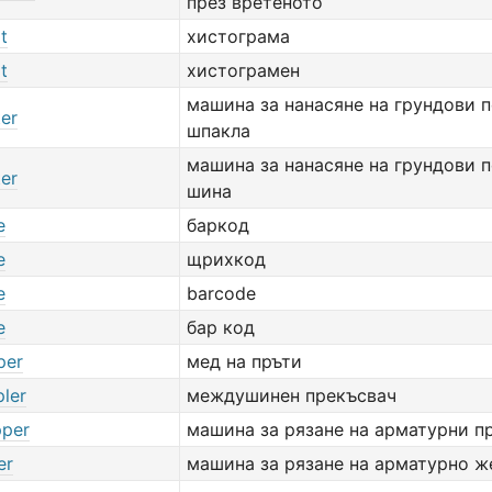
през вретеното
t
хистограма
t
хистограмен
машина за нанасяне на грундови 
ter
шпакла
машина за нанасяне на грундови 
ter
шина
e
баркод
e
щрихкод
e
barcode
e
бар код
per
мед на пръти
pler
междушинен прекъсвач
pper
машина за рязане на арматурни п
er
машина за рязане на арматурно ж