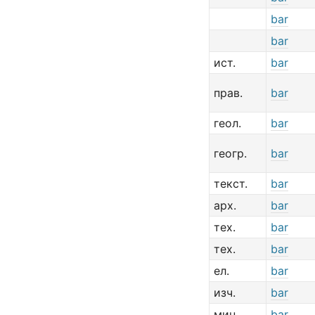
bar
bar
ист.
bar
прав.
bar
геол.
bar
геогр.
bar
текст.
bar
арх.
bar
тех.
bar
тех.
bar
ел.
bar
изч.
bar
мин.
bar