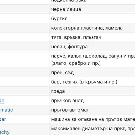
черна ивица
бургия
колекторна пластина, ламела
тяга, връзка, плъзгач
носач, фонтура
парче, калъп (шоколад, сапун и пр.
(злато, сребро и пр.)
прен. съд
бар, тезгях (в кръчма и пр.)
греда
de
пръчков анод
omatic
прътов автомат
der
машина за огъване на прътов мат
максимален диаметър на прът, п
acity