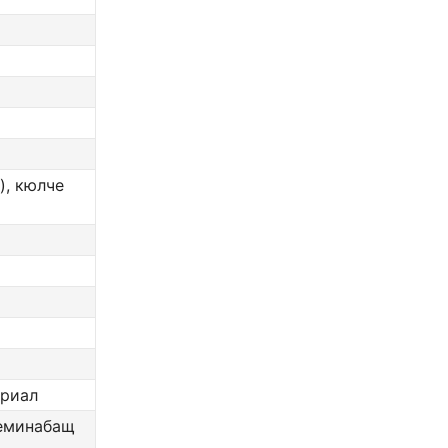
), кюлче
ериал
реминабащ