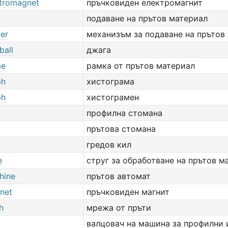
ctromagnet
пръчковиден електромагнит
d
подаване на прътов материал
der
механизъм за подаване на прътов
ball
джага
me
рамка от прътов материал
ph
хистограма
ph
хистограмен
профилна стомана
прътова стомана
гредов кил
e
струг за обработване на прътов м
hine
прътов автомат
net
пръчковиден магнит
h
мрежа от пръти
валцовач на машина за профилни 