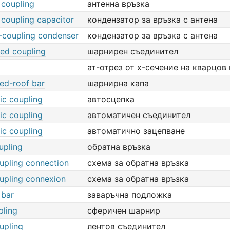
 coupling
антенна връзка
 coupling capacitor
кондензатор за връзка с антена
-coupling condenser
кондензатор за връзка с антена
ted coupling
шарнирен съединител
ат-отрез от х-сечение на кварцов
ted-roof bar
шарнирна капа
ic coupling
автосцепка
ic coupling
автоматичен съединител
ic coupling
автоматично зацепване
upling
обратна връзка
upling connection
схема за обратна връзка
upling connexion
схема за обратна връзка
 bar
заваръчна подложка
pling
сферичен шарнир
upling
лентов съединител