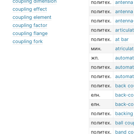
coupling dimension
политех.
antenna
coupling effect
политех.
antenna
coupling element
политех.
antenna
coupling factor
политех.
articula
coupling flange
политех.
at bar
coupling fork
мин.
atricula
жп.
automat
политех.
automat
политех.
automat
политех.
back co
елн.
back-co
елн.
back-co
политех.
backing
политех.
ball cou
политех.
band co