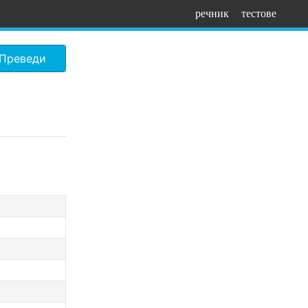
речник
тестове
Преведи