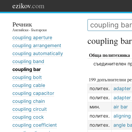
ezikov
.com
Речник
Английски - Български
coupling aperture
coupling bar
coupling arrangement
coupling automatically
Обща политехника
coupling band
съединителен п
coupling bar
coupling bolt
199 допълнителни ре
coupling cable
политех.
adapter
coupling capacitor
политех.
adapter
coupling chain
мин.
air bar
coupling circuit
политех.
aligning
coupling cock
coupling coefficient
политех.
angle b