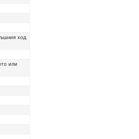
тъшния ход
ето или