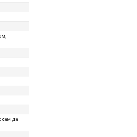
ам,
ускам да