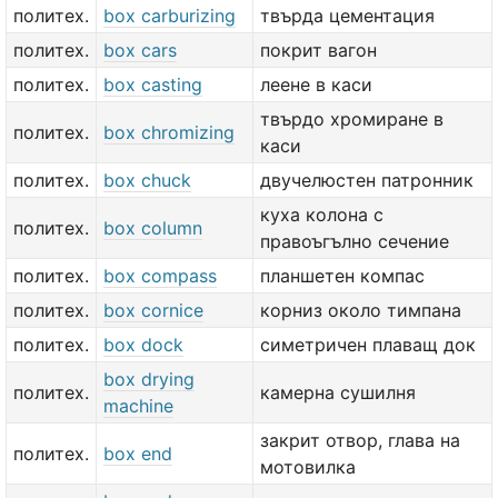
политех.
box carburizing
твърда цементация
политех.
box cars
покрит вагон
политех.
box casting
леене в каси
твърдо хромиране в
политех.
box chromizing
каси
политех.
box chuck
двучелюстен патронник
куха колона с
политех.
box column
правоъгълно сечение
политех.
box compass
планшетен компас
политех.
box cornice
корниз около тимпана
политех.
box dock
симетричен плаващ док
box drying
политех.
камерна сушилня
machine
закрит отвор, глава на
политех.
box end
мотовилка