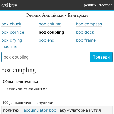
ezikov
речник
тестове
Речник
Английски - Български
box chuck
box column
box compass
box cornice
box coupling
box dock
box drying
box end
box frame
machine
Преведи
box coupling
Обща политехника
втулков съединител
199 допълнителни резултата:
политех.
accumulator box
акумулаторна кутия