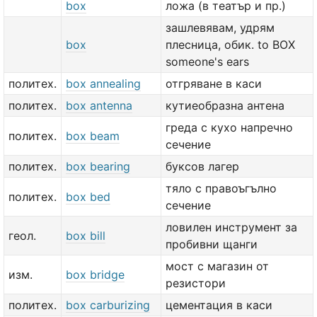
box
ложа (в театър и пр.)
зашлевявам, удрям
box
плесница, обик. to BOX
someone's ears
политех.
box annealing
отгряване в каси
политех.
box antenna
кутиеобразна антена
греда с кухо напречно
политех.
box beam
сечение
политех.
box bearing
буксов лагер
тяло с правоъгълно
политех.
box bed
сечение
ловилен инструмент за
геол.
box bill
пробивни щанги
мост с магазин от
изм.
box bridge
резистори
политех.
box carburizing
цементация в каси