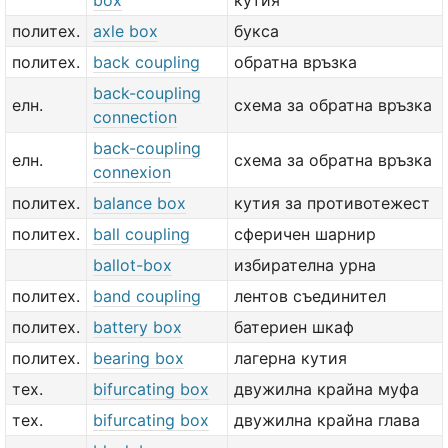
box
кутия
политех.
axle box
букса
политех.
back coupling
обратна връзка
back-coupling
елн.
схема за обратна връзка
connection
back-coupling
елн.
схема за обратна връзка
connexion
политех.
balance box
кутия за противотежест
политех.
ball coupling
сферичен шарнир
ballot-box
избирателна урна
политех.
band coupling
лентов съединител
политех.
battery box
батериен шкаф
политех.
bearing box
лагерна кутия
тех.
bifurcating box
двужилна крайна муфа
тех.
bifurcating box
двужилна крайна глава