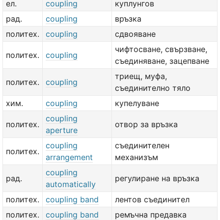
ел.
coupling
куплунгов
рад.
coupling
връзка
политех.
coupling
сдвояване
чифтосване, свързване,
политех.
coupling
съединяване, зацепване
триещ, муфа,
политех.
coupling
съединително тяло
хим.
coupling
купелуване
coupling
политех.
отвор за връзка
aperture
coupling
съединителен
политех.
arrangement
механизъм
coupling
рад.
регулиране на връзка
automatically
политех.
coupling band
лентов съединител
политех.
coupling band
ремъчна предавка