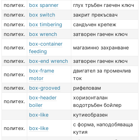
политех.
box spanner
глух тръбен гаечен ключ
политех.
box switch
закрит прекъсвач
политех.
box timbering
сандъчен крепеж
политех.
box wrench
затворен гаечен ключ
box-container
политех.
магазинно захранване
feeding
политех.
box-end wrench
затворен гаечен ключ
box-frame
двигател за променлив
политех.
motor
ток
политех.
box-grooved
рифеловам
box-header
хоризонталан
политех.
boiler
водотръбен бойлер
box-like
кутиеобразен
с форма, наподобяваща
политех.
box-like
кутия