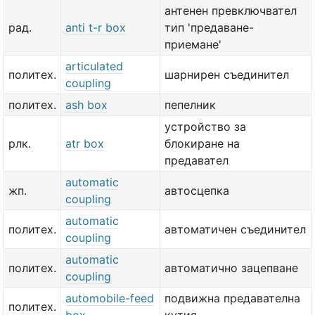
антенен превключвател
рад.
anti t-r box
тип 'предаване-
приемане'
articulated
политех.
шарнирен съединител
coupling
политех.
ash box
пепелник
устройство за
рлк.
atr box
блокиране на
предавател
automatic
жп.
автосцепка
coupling
automatic
политех.
автоматичен съединител
coupling
automatic
политех.
автоматично зацепване
coupling
automobile-feed
подвижна предавателна
политех.