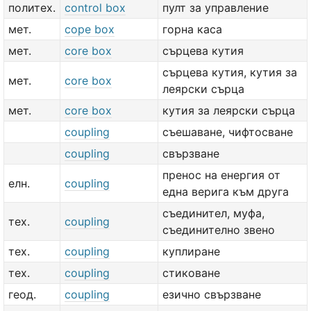
политех.
control box
пулт за управление
мет.
cope box
горна каса
мет.
core box
сърцева кутия
сърцева кутия, кутия за
мет.
core box
леярски сърца
мет.
core box
кутия за леярски сърца
coupling
съешаване, чифтосване
coupling
свързване
пренос на енергия от
елн.
coupling
една верига към друга
съединител, муфа,
тех.
coupling
съединително звено
тех.
coupling
куплиране
тех.
coupling
стиковане
геод.
coupling
езично свързване