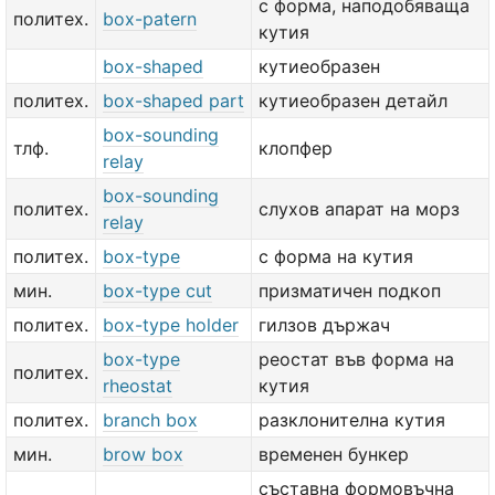
с форма, наподобяваща
политех.
box-patern
кутия
box-shaped
кутиеобразен
политех.
box-shaped part
кутиеобразен детайл
box-sounding
тлф.
клопфер
relay
box-sounding
политех.
слухов апарат на морз
relay
политех.
box-type
с форма на кутия
мин.
box-type cut
призматичен подкоп
политех.
box-type holder
гилзов държач
box-type
реостат във форма на
политех.
rheostat
кутия
политех.
branch box
разклонителна кутия
мин.
brow box
временен бункер
съставна формовъчна