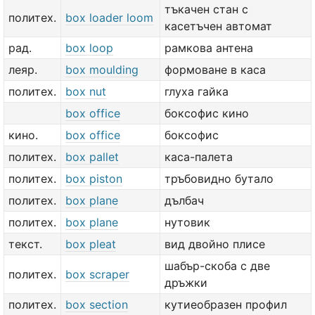
тъкачен стан с
политех.
box loader loom
касетъчен автомат
рад.
box loop
рамкова антена
леяр.
box moulding
формоване в каса
политех.
box nut
глуха гайка
box office
боксофис кино
кино.
box office
боксофис
политех.
box pallet
каса-палета
политех.
box piston
тръбовидно бутало
политех.
box plane
дълбач
политех.
box plane
нутовик
текст.
box pleat
вид двойно плисе
шабър-скоба с две
политех.
box scraper
дръжки
политех.
box section
кутиеобразен профил