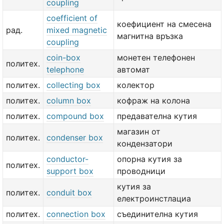
coupling
coefficient of
коефициент на смесена
рад.
mixed magnetic
магнитна връзка
coupling
coin-box
монетен телефонен
политех.
telephone
автомат
политех.
collecting box
колектор
политех.
column box
кофраж на колона
политех.
compound box
предавателна кутия
магазин от
политех.
condenser box
кондензатори
conductor-
опорна кутия за
политех.
support box
проводници
кутия за
политех.
conduit box
електроинстлациа
политех.
connection box
съединителна кутия