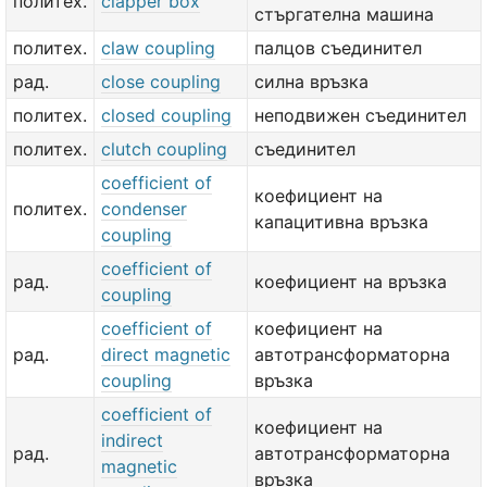
политех.
clapper box
стъргателна машина
политех.
claw coupling
палцов съединител
рад.
close coupling
силна връзка
политех.
closed coupling
неподвижен съединител
политех.
clutch coupling
съединител
coefficient of
коефициент на
политех.
condenser
капацитивна връзка
coupling
coefficient of
рад.
коефициент на връзка
coupling
coefficient of
коефициент на
рад.
direct magnetic
автотрансформаторна
coupling
връзка
coefficient of
коефициент на
indirect
рад.
автотрансформаторна
magnetic
връзка