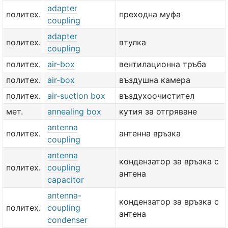
adapter
политех.
преходна муфа
coupling
adapter
политех.
втулка
coupling
политех.
air-box
вентилационна тръба
политех.
air-box
въздушна камера
политех.
air-suction box
въздухоочистител
мет.
annealing box
кутия за отгряване
antenna
политех.
антенна връзка
coupling
antenna
кондензатор за връзка с
политех.
coupling
антена
capacitor
antenna-
кондензатор за връзка с
политех.
coupling
антена
condenser