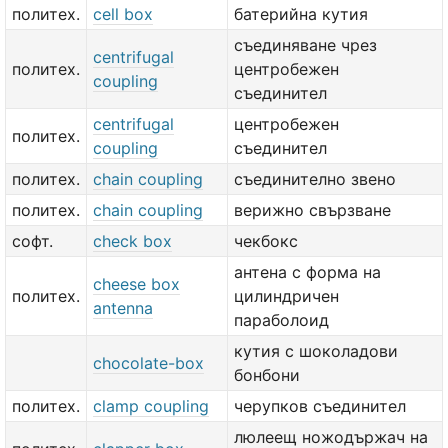
политех.
cell box
батерийна кутия
съединяване чрез
centrifugal
политех.
центробежен
coupling
съединител
centrifugal
центробежен
политех.
coupling
съединител
политех.
chain coupling
съединително звено
политех.
chain coupling
верижно свързване
софт.
check box
чекбокс
антена с форма на
cheese box
политех.
цилиндричен
antenna
параболоид
кутия с шоколадови
chocolate-box
бонбони
политех.
clamp coupling
черупков съединител
люлеещ ножодържач на