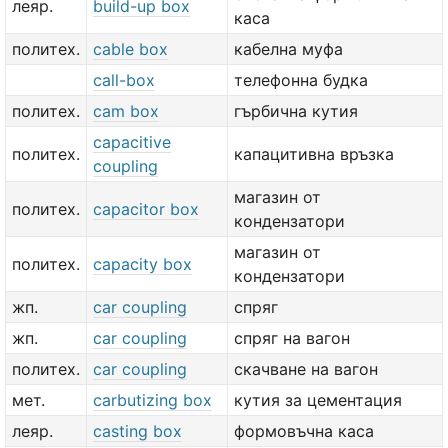
леяр.
build-up box
каса
политех.
cable box
кабелна муфа
call-box
телефонна будка
политех.
cam box
гърбична кутия
capacitive
политех.
капацитивна връзка
coupling
магазин от
политех.
capacitor box
кондензатори
магазин от
политех.
capacity box
кондензатори
жп.
car coupling
спряг
жп.
car coupling
спряг на вагон
политех.
car coupling
скачване на вагон
мет.
carbutizing box
кутия за цементация
леяр.
casting box
формовъчна каса