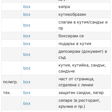
box
капра
box
кутиеобразен
слагам в кутия/сандък и
box
пр
box
боксирам се
box
подарък в кутия
депозирам (документ) в
box
съд
кутия, кутийка, сандък,
box
сандъче
част от страница,
полигр.
box
отделена с линии
тех.
box
защитен сандък, лагер
сепаре (в ресторант,
box
кръчма и пр.)