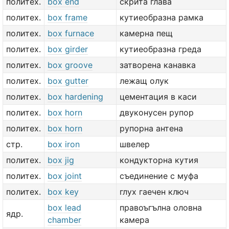
политех.
box end
скрита глава
политех.
box frame
кутиеобразна рамка
политех.
box furnace
камерна пещ
политех.
box girder
кутиеобразна греда
политех.
box groove
затворена канавка
политех.
box gutter
лежащ олук
политех.
box hardening
цементация в каси
политех.
box horn
двуконусен рупор
политех.
box horn
рупорна антена
стр.
box iron
швелер
политех.
box jig
кондукторна кутия
политех.
box joint
съединение с муфа
политех.
box key
глух гаечен ключ
box lead
правоъгълна оловна
ядр.
chamber
камера