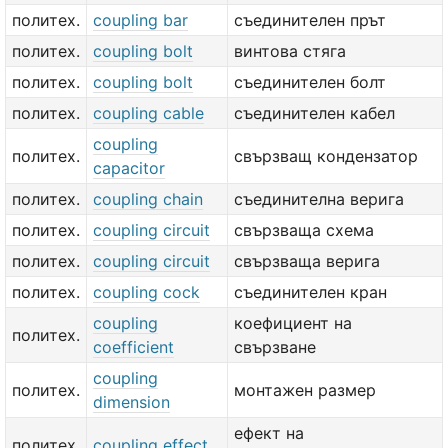
политех.
coupling bar
съединителен прът
политех.
coupling bolt
винтова стяга
политех.
coupling bolt
съединителен болт
политех.
coupling cable
съединителен кабел
coupling
политех.
свързващ кондензатор
capacitor
политех.
coupling chain
съединителна верига
политех.
coupling circuit
свързваща схема
политех.
coupling circuit
свързваща верига
политех.
coupling cock
съединителен кран
coupling
коефициент на
политех.
coefficient
свързване
coupling
политех.
монтажен размер
dimension
ефект на
политех.
coupling effect