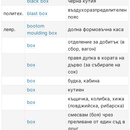
black box
черна кутия
въздухоразпределителен
политех.
blast box
пояс
bootom
леяр.
долна формовъчна каса
moulding box
отделение за добитък (в
box
сбор, вагон)
правя дупка в кората на
box
дърво (за събирапе на
сок)
box
будка, кабина
box
кутиен
къщичка, колибка, хижа
box
(ловджийска, рибарска)
смесвам (боя) чрез
box
преливане от един съд в
друг