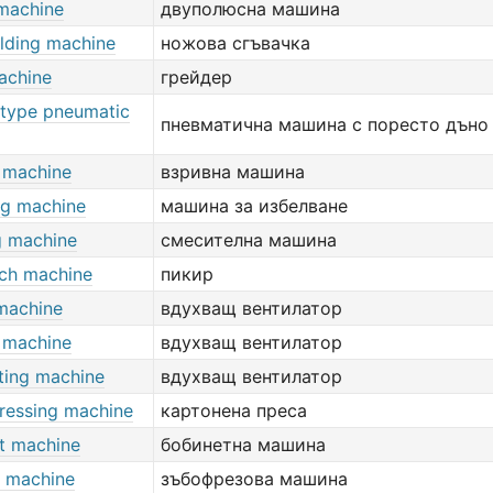
 machine
двуполюсна машина
olding machine
ножова сгъвачка
achine
грейдер
-type pneumatic
пневматична машина с поресто дъно
g machine
взривна машина
ng machine
машина за избелване
g machine
смесителна машина
tch machine
пикир
machine
вдухващ вентилатор
 machine
вдухващ вентилатор
nting machine
вдухващ вентилатор
ressing machine
картонена преса
t machine
бобинетна машина
 machine
зъбофрезова машина