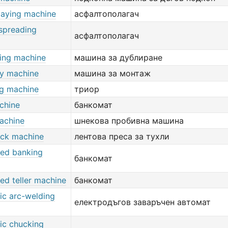
laying machine
асфалтополагач
 spreading
асфалтополагач
ing machine
машина за дублиране
y machine
машина за монтаж
ng machine
триор
chine
банкомат
achine
шнекова пробивна машина
ick machine
лентова преса за тухли
ed banking
банкомат
ed teller machine
банкомат
ic arc-welding
електродъгов заваръчен автомат
ic chucking