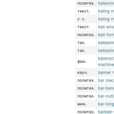
политех.
balanci
текст.
baling 
с. с.
baling 
текст.
ball wi
политех.
ball-fo
тех.
ballasti
тех.
ballasti
banknot
фин.
machine
кауч.
banner 
политех.
bar mac
политех.
bar-ben
политех.
bar-cut
мин.
bar-lon
политех.
barbed-