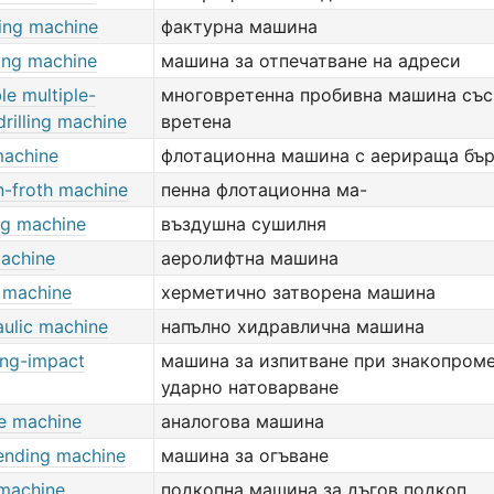
ing machine
фактурна машина
ing machine
машина за отпечатване на адреси
le multiple-
многовретенна пробивна машина съ
drilling machine
вретена
machine
флотационна машина с аерираща бъ
n-froth machine
пенна флотационна ма-
ng machine
въздушна сушилня
 machine
аеролифтна машина
t machine
херметично затворена машина
aulic machine
напълно хидравлична машина
ing-impact
машина за изпитване при знакопром
ударно натоварване
e machine
аналогова машина
ending machine
машина за огъване
 machine
подкопна машина за дъгов подкоп