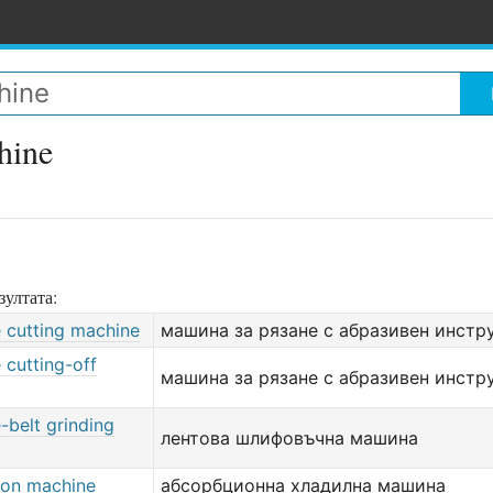
hine
зултата:
e cutting machine
машина за рязане с абразивен инстр
 cutting-off
машина за рязане с абразивен инстр
-belt grinding
лентова шлифовъчна машина
ion machine
абсорбционна хладилна машина