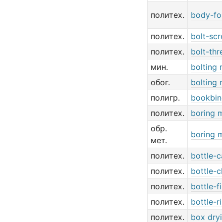
политех.
body-fo
политех.
bolt-sc
политех.
bolt-th
мин.
bolting
обог.
bolting
полигр.
bookbin
политех.
boring 
обр.
boring 
мет.
политех.
bottle-
политех.
bottle-
политех.
bottle-f
политех.
bottle-r
политех.
box dry