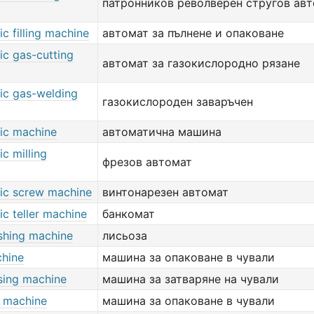
патронников револверен стругов ав
c filling machine
автомат за пълнене и опаковане
ic gas-cutting
автомат за газокислородно рязане
ic gas-welding
газокислороден заваръчен
ic machine
автоматична машина
c milling
фрезов автомат
ic screw machine
винтонарезен автомат
c teller machine
банкомат
hing machine
лисьоза
hine
машина за опаковане в чували
sing machine
машина за затваряне на чували
 machine
машина за опаковане в чували