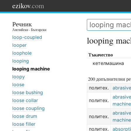
ezikov
.com
Речник
Английски - Български
loop-coupled
looping mac
looper
loophole
Тъкачество
looping
кетелмашина
looping machine
loopy
200 допълнителни ре
loose
политех.
abrasiv
loose bushing
abrasive
loose collar
политех.
machine
loose coupling
abrasive
loose drum
политех.
machine
loose filler
политех.
absorpt