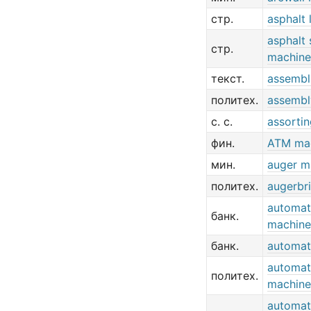
стр.
asphalt 
asphalt
стр.
machine
текст.
assembl
политех.
assembl
с. с.
assorti
фин.
ATM ma
мин.
auger m
политех.
augerbr
automat
банк.
machine
банк.
automat
automat
политех.
machine
automat