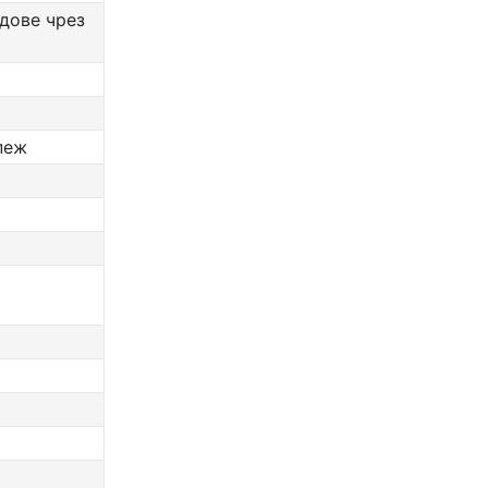
дове чрез
пеж