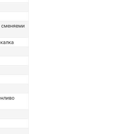
с сменяеми
ркалка
енливо