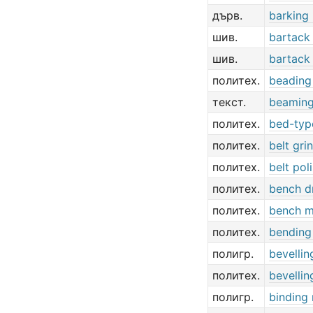
дърв.
barking
шив.
bartack
шив.
bartack
политех.
beading
текст.
beaming
политех.
bed-typ
политех.
belt gri
политех.
belt pol
политех.
bench dr
политех.
bench m
политех.
bending
полигр.
bevelli
политех.
bevelli
полигр.
binding