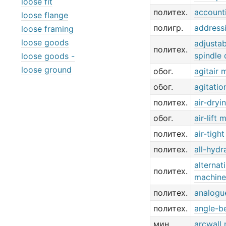
loose fit
политех.
account
loose flange
полигр.
address
loose framing
loose goods
adjustab
политех.
spindle 
loose goods -
loose ground
обог.
agitair 
обог.
agitatio
политех.
air-dryi
обог.
air-lift
политех.
air-tigh
политех.
all-hydr
alternat
политех.
machine
политех.
analogu
политех.
angle-b
мин.
arcwall