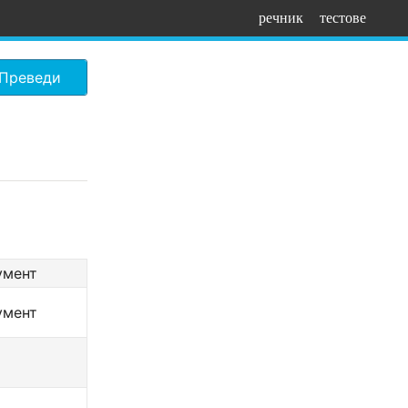
речник
тестове
Преведи
умент
умент