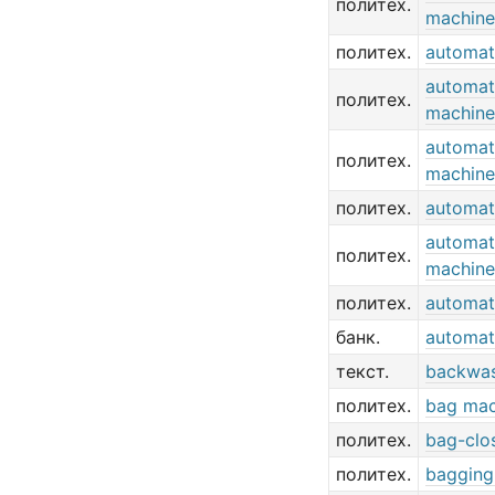
политех.
machine
политех.
automati
automat
политех.
machine
automat
политех.
machine
политех.
automat
automati
политех.
machine
политех.
automat
банк.
automati
текст.
backwas
политех.
bag mac
политех.
bag-clo
политех.
bagging