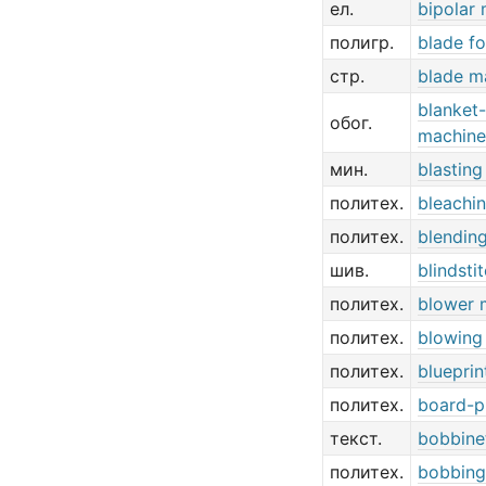
ел.
bipolar
полигр.
blade f
стр.
blade m
blanket
обог.
machine
мин.
blastin
политех.
bleachi
политех.
blendin
шив.
blindsti
политех.
blower 
политех.
blowing
политех.
bluepri
политех.
board-p
текст.
bobbine
политех.
bobbing