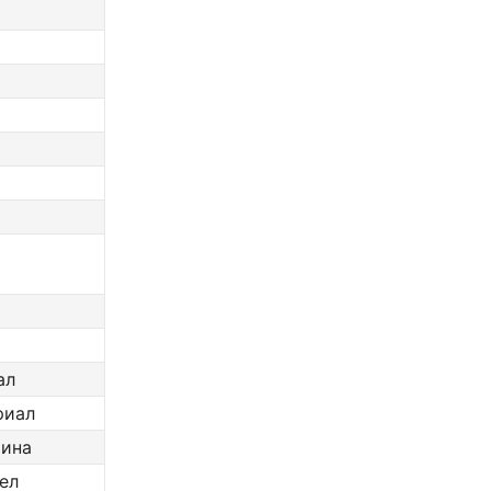
ал
риал
шина
ел