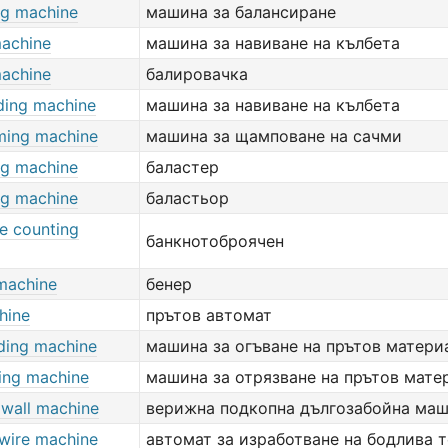
ng machine
машина за балансиране
machine
машина за навиване на кълбета
machine
балировачка
nding machine
машина за навиване на кълбета
rming machine
машина за щамповане на сачми
ng machine
баластер
ng machine
баластьор
e counting
банкнотоброячен
machine
бенер
hine
прътов автомат
ding machine
машина за огъване на прътов матери
ting machine
машина за отрязване на прътов мате
gwall machine
верижна подкопна дългозабойна ма
wire machine
автомат за изработване на бодлива т