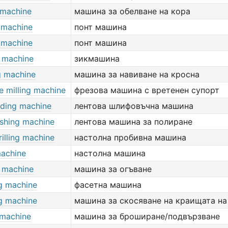
 machine
машина за обелване на кора
 machine
понт машина
 machine
понт машина
 machine
зикмашина
 machine
машина за навиване на кросна
e milling machine
фрезова машина с вретенен супорт
nding machine
лентова шлифовъчна машина
ishing machine
лентова машина за полиране
illing machine
настолна пробивна машина
achine
настолна машина
 machine
машина за огъване
ng machine
фасетна машина
ng machine
машина за скосяване на краищата н
 machine
машина за броширане/подвързване