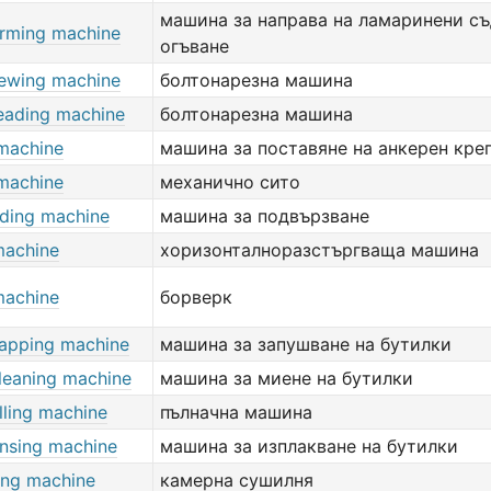
машина за направа на ламаринени съ
rming machine
огъване
rewing machine
болтонарезна машина
reading machine
болтонарезна машина
 machine
машина за поставяне на анкерен кре
 machine
механично сито
ding machine
машина за подвързване
machine
хоризонталноразстъргваща машина
machine
борверк
capping machine
машина за запушване на бутилки
cleaning machine
машина за миене на бутилки
illing machine
пълначна машина
insing machine
машина за изплакване на бутилки
ing machine
камерна сушилня