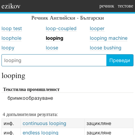
ezikov
речник
тестове
Речник
Английски - Български
loop test
loop-coupled
looper
loophole
looping
looping machine
loopy
loose
loose bushing
Преведи
looping
Текстилна промишленост
бримкообразуване
4 допълнителни резултата:
инф.
continuous looping
зацикляне
инф.
endless looping
зацикляне