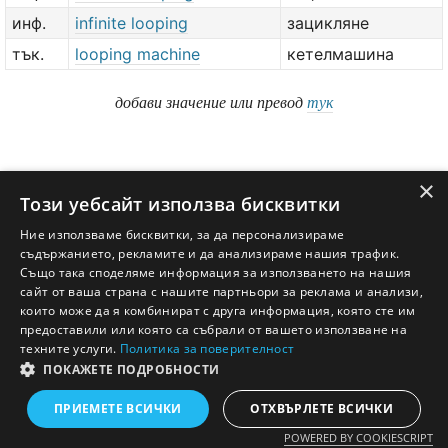
инф.
infinite looping
зацикляне
тък.
looping machine
кетелмашина
добави значение или превод
тук
×
Този уебсайт използва бисквитки
Ние използваме бисквитки, за да персонализираме
съдържанието, рекламите и да анализираме нашия трафик.
Също така споделяме информация за използването на нашия
сайт от ваша страна с нашите партньори за реклама и анализи,
които може да я комбинират с друга информация, която сте им
предоставили или която са събрали от вашето използване на
техните услуги.
Политика за поверителност
ПОКАЖЕТЕ ПОДРОБНОСТИ
Английско - Български речник © Ezikov.com
Условия
Контакти
Панел
ПРИЕМЕТЕ ВСИЧКИ
ОТХВЪРЛЕТЕ ВСИЧКИ
POWERED BY COOKIESCRIPT