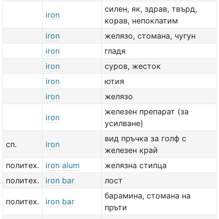
силен, як, здрав, твърд,
iron
корав, непоклатим
iron
желязо, стомана, чугун
iron
гладя
iron
суров, жесток
iron
ютия
iron
желязо
железен препарат (за
iron
усилване)
вид пръчка за голф с
сп.
iron
железен край
политех.
iron alum
желязна стипца
политех.
iron bar
лост
барамина, стомана на
политех.
iron bar
пръти