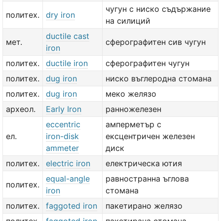
чугун с ниско съдържание
политех.
dry iron
на силиций
ductile cast
мет.
сферографитен сив чугун
iron
политех.
ductile iron
сферографитен чугун
политех.
dug iron
ниско въглеродна стомана
политех.
dug iron
меко желязо
археол.
Early Iron
ранножелезен
eccentric
амперметър с
ел.
iron-disk
ексцентричен железен
ammeter
диск
политех.
electric iron
електрическа ютия
equal-angle
равностранна ъглова
политех.
iron
стомана
политех.
faggoted iron
пакетирано желязо