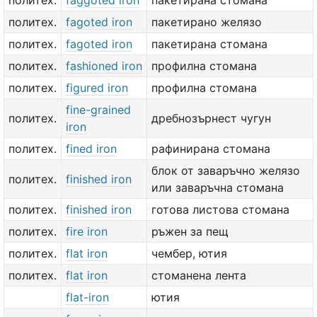
политех.
faggoted iron
пакетирана стомана
политех.
fagoted iron
пакетирано желязо
политех.
fagoted iron
пакетирана стомана
политех.
fashioned iron
профилна стомана
политех.
figured iron
профилна стомана
fine-grained
политех.
дребнозърнест чугун
iron
политех.
fined iron
рафинирана стомана
блок от заваръчно желязо
политех.
finished iron
или заваръчна стомана
политех.
finished iron
готова листова стомана
политех.
fire iron
ръжен за пещ
политех.
flat iron
чембер, ютия
политех.
flat iron
стоманена лента
flat-iron
ютия