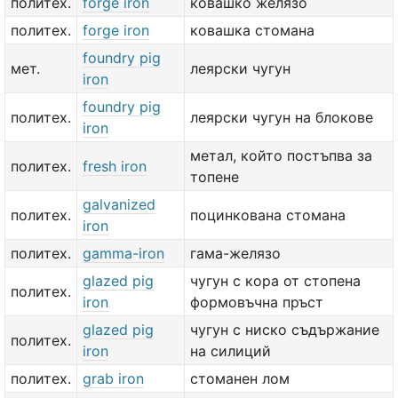
политех.
forge iron
ковашко желязо
политех.
forge iron
ковашка стомана
foundry pig
мет.
леярски чугун
iron
foundry pig
политех.
леярски чугун на блокове
iron
метал, който постъпва за
политех.
fresh iron
топене
galvanized
политех.
поцинкована стомана
iron
политех.
gamma-iron
гама-желязо
glazed pig
чугун с кора от стопена
политех.
iron
формовъчна пръст
glazed pig
чугун с ниско съдържание
политех.
iron
на силиций
политех.
grab iron
стоманен лом