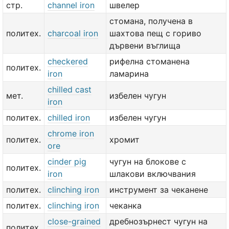
стр.
channel iron
швелер
стомана, получена в
политех.
charcoal iron
шахтова пещ с гориво
дървени въглища
checkered
рифелна стоманена
политех.
iron
ламарина
chilled cast
мет.
избелен чугун
iron
политех.
chilled iron
избелен чугун
chrome iron
политех.
хромит
ore
cinder pig
чугун на блокове с
политех.
iron
шлакови включвания
политех.
clinching iron
инструмент за чеканене
политех.
clinching iron
чеканка
close-grained
дребнозърнест чугун на
политех.