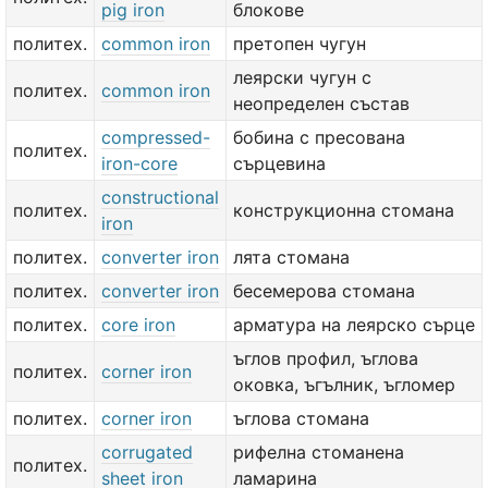
pig iron
блокове
политех.
common iron
претопен чугун
леярски чугун с
политех.
common iron
неопределен състав
compressed-
бобина с пресована
политех.
iron-core
сърцевина
constructional
политех.
конструкционна стомана
iron
политех.
converter iron
лята стомана
политех.
converter iron
бесемерова стомана
политех.
core iron
арматура на леярско сърце
ъглов профил, ъглова
политех.
corner iron
оковка, ъгълник, ъгломер
политех.
corner iron
ъглова стомана
corrugated
рифелна стоманена
политех.
sheet iron
ламарина