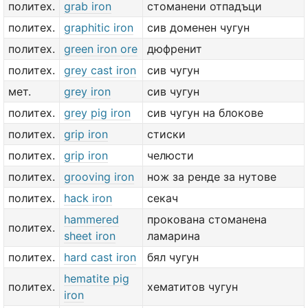
политех.
grab iron
стоманени отпадъци
политех.
graphitic iron
сив доменен чугун
политех.
green iron ore
дюфренит
политех.
grey cast iron
сив чугун
мет.
grey iron
сив чугун
политех.
grey pig iron
сив чугун на блокове
политех.
grip iron
стиски
политех.
grip iron
челюсти
политех.
grooving iron
нож за ренде за нутове
политех.
hack iron
секач
hammered
прокована стоманена
политех.
sheet iron
ламарина
политех.
hard cast iron
бял чугун
hematite pig
политех.
хематитов чугун
iron