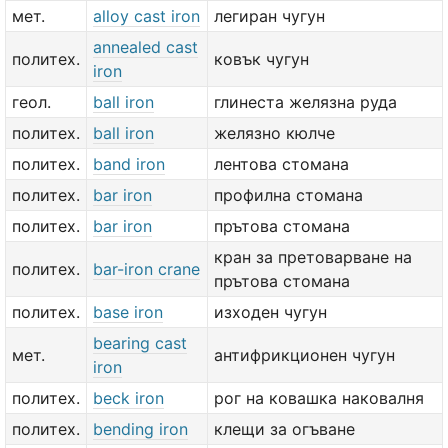
мет.
alloy cast iron
легиран чугун
annealed cast
политех.
ковък чугун
iron
геол.
ball iron
глинеста желязна руда
политех.
ball iron
желязно кюлче
политех.
band iron
лентова стомана
политех.
bar iron
профилна стомана
политех.
bar iron
прътова стомана
кран за претоварване на
политех.
bar-iron crane
прътова стомана
политех.
base iron
изходен чугун
bearing cast
мет.
антифрикционен чугун
iron
политех.
beck iron
рог на ковашка наковалня
политех.
bending iron
клещи за огъване