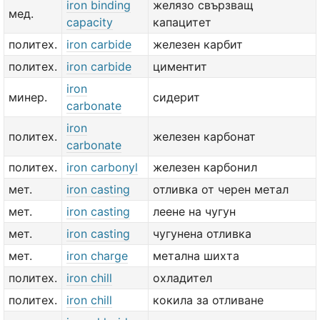
iron binding
желязо свързващ
мед.
capacity
капацитет
политех.
iron carbide
железен карбит
политех.
iron carbide
циментит
iron
минер.
сидерит
carbonate
iron
политех.
железен карбонат
carbonate
политех.
iron carbonyl
железен карбонил
мет.
iron casting
отливка от черен метал
мет.
iron casting
леене на чугун
мет.
iron casting
чугунена отливка
мет.
iron charge
метална шихта
политех.
iron chill
охладител
политех.
iron chill
кокила за отливане