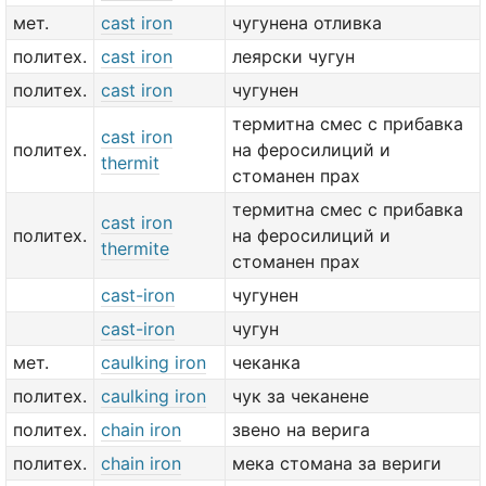
мет.
cast iron
чугунена отливка
политех.
cast iron
леярски чугун
политех.
cast iron
чугунен
термитна смес с прибавка
cast iron
политех.
на феросилиций и
thermit
стоманен прах
термитна смес с прибавка
cast iron
политех.
на феросилиций и
thermite
стоманен прах
cast-iron
чугунен
cast-iron
чугун
мет.
caulking iron
чеканка
политех.
caulking iron
чук за чеканене
политех.
chain iron
звено на верига
политех.
chain iron
мека стомана за вериги