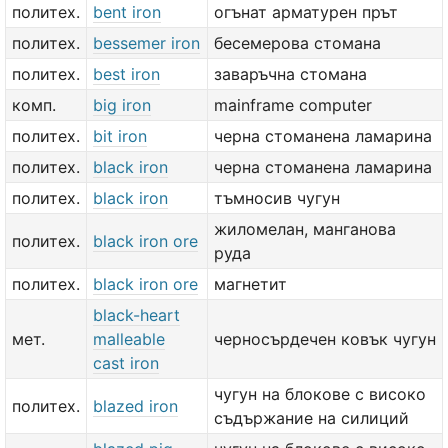
политех.
bent iron
огънат арматурен прът
политех.
bessemer iron
бесемерова стомана
политех.
best iron
заваръчна стомана
комп.
big iron
mainframe computer
политех.
bit iron
черна стоманена ламарина
политех.
black iron
черна стоманена ламарина
политех.
black iron
тъмносив чугун
жиломелан, манганова
политех.
black iron ore
руда
политех.
black iron ore
магнетит
black-heart
мет.
malleable
черносърдечен ковък чугун
cast iron
чугун на блокове с високо
политех.
blazed iron
съдържание на силиций