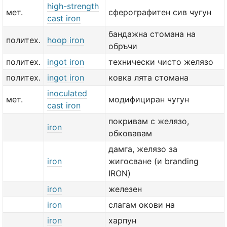
high-strength
мет.
сферографитен сив чугун
cast iron
бандажна стомана на
политех.
hoop iron
обръчи
политех.
ingot iron
технически чисто желязо
политех.
ingot iron
ковка лята стомана
inoculated
мет.
модифициран чугун
cast iron
покривам с желязо,
iron
обковавам
дамга, желязо за
iron
жигосване (и branding
IRON)
iron
железен
iron
слагам окови на
iron
харпун