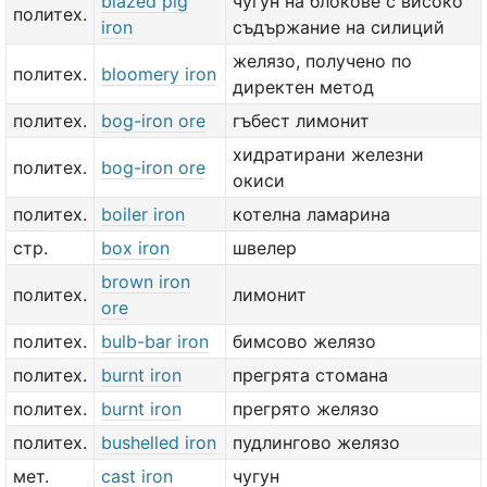
blazed pig
чугун на блокове с високо
политех.
iron
съдържание на силиций
желязо, получено по
политех.
bloomery iron
директен метод
политех.
bog-iron ore
гъбест лимонит
хидратирани железни
политех.
bog-iron ore
окиси
политех.
boiler iron
котелна ламарина
стр.
box iron
швелер
brown iron
политех.
лимонит
ore
политех.
bulb-bar iron
бимсово желязо
политех.
burnt iron
прегрята стомана
политех.
burnt iron
прегрято желязо
политех.
bushelled iron
пудлингово желязо
мет.
cast iron
чугун