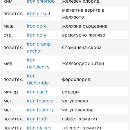
хим.
iron chloride
железен хлорид
магнитна верига в
политех.
iron circuit
желязото
маш.
iron core
желязна сърцевина
стр.
iron core
арматурно желязо
iron cramp
политех.
стоманена скоба
anchor
iron
мед.
желязодефицитен
deficiency
iron
политех.
ферохлорид
dichloride
минер.
iron earth
сидерит
мет.
iron founder
чугунолеяр
мет.
iron foundry
чугунолеярна
политех.
iron froth
гъбест хематит
политех.
iron glance
люспест хематит