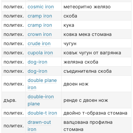
политех.
cosmic iron
метеоритно желязо
политех.
cramp iron
скоба
политех.
cramp iron
кука
политех.
crown iron
ковка мека стомана
политех.
crude iron
чугун
политех.
cupola iron
ковък чугун от вагрянка
политех.
dog-iron
желязна скоба
политех.
dog-iron
съединителна скоба
double plane
политех.
двоен нож
iron
double-iron
дърв.
ренде с двоен нож
plane
политех.
double-t iron
двойно т-образна стомана
drawn-out
валцована профилна
политех.
iron
стомана