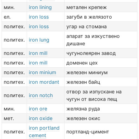
мин.
iron lining
метален крепеж
ел.
iron loss
загуби в желязото
политех.
iron loss
угар на стомана
апарат за изкуствено
политех.
iron lung
дишане
политех.
iron mill
чугунолеярен завод
политех.
iron mill
доменен цех
политех.
iron minium
железен миниум
политех.
iron mordant
железен байц
отвор за изпускане на
политех.
iron notch
чугун от висока пещ
мин.
iron ore
желязна руда
мет.
iron oxide
железен окис
iron portland
политех.
портланд-цимент
cement