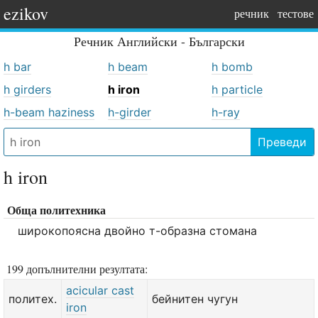
ezikov
речник
тестове
Речник
Английски - Български
h bar
h beam
h bomb
h girders
h iron
h particle
h-beam haziness
h-girder
h-ray
Преведи
h iron
Обща политехника
широкопоясна двойно т-образна стомана
199 допълнителни резултата:
acicular cast
политех.
бейнитен чугун
iron