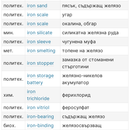
политех.
iron sand
пясък, съдържащ желязо
политех.
iron scale
угар
политех.
iron scale
окалина, обгар
мин.
iron silicate
силикатна желязна руда
политех.
iron sleeve
чугунена муфа
мет.
iron smelting
топене на желязо
замазка от стоманени
политех.
iron stopper
стърготини
iron storage
желязно-никелов
политех.
battery
акумулатор
iron
хим.
ферихлорид
trichloride
политех.
iron vitriol
феросулфат
политех.
iron-bearing
съдържащ желязо
биох.
iron-binding
желязосвързващ