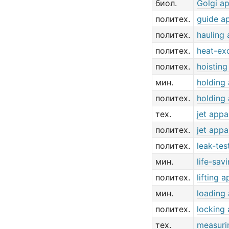
биол.
Golgi a
политех.
guide a
политех.
hauling
политех.
heat-ex
политех.
hoisting
мин.
holding
политех.
holding
тех.
jet appa
политех.
jet appa
политех.
leak-tes
мин.
life-sav
политех.
lifting 
мин.
loading
политех.
locking
тех.
measuri