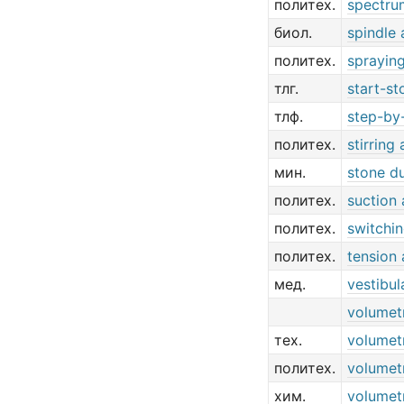
политех.
spectru
биол.
spindle
политех.
sprayin
тлг.
start-s
тлф.
step-by
политех.
stirring
мин.
stone d
политех.
suction
политех.
switchi
политех.
tension
мед.
vestibul
volumet
тех.
volumet
политех.
volumet
хим.
volumet