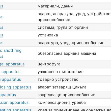
us
материали, данни
апарат, апаратура, уред, устройство
us
приспособление
us
система, група от органи
us
установка
us
апаратура, уред, приспособление
d shotfiring
обезопасена взривна машина
us
gal apparatus
центрофуга
d apparatus
узаконено съоръжение
g apparatus
товарно устройство
closing apparatus
апарат затварящ цикъла
pparatus
закрепващо приспособление
sion apparatus
компенсационна уредба
enting apparatus
уред за ориентиране на сондажна я