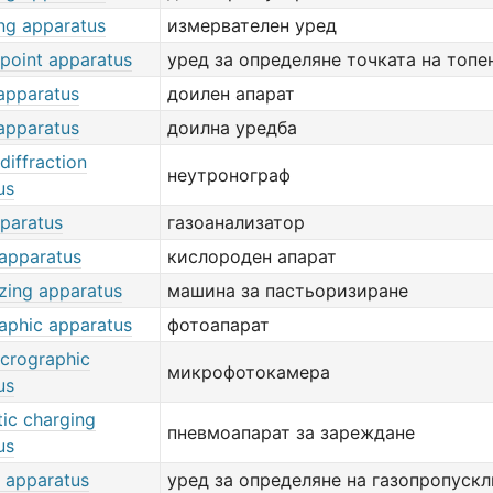
ng apparatus
измервателен уред
-point apparatus
уред за определяне точката на топе
 apparatus
доилен апарат
 apparatus
доилна уредба
diffraction
неутронограф
us
pparatus
газоанализатор
apparatus
кислороден апарат
izing apparatus
машина за пастьоризиране
aphic apparatus
фотоапарат
crographic
микрофотокамера
us
ic charging
пневмоапарат за зареждане
us
y apparatus
уред за определяне на газопропуск