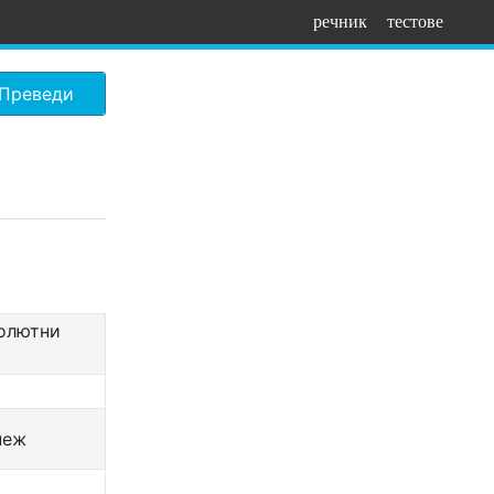
речник
тестове
Преведи
солютни
пеж