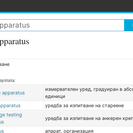
pparatus
ване
зултата:
измервателен уред, градуиран в аб
e apparatus
единици
apparatus
уредба за изпитване на стареене
ge testing
уредба за изпитване на анкерен кре
us
us
апарат, организация