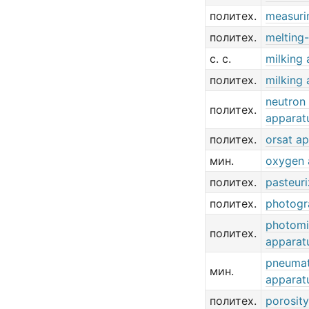
политех.
measuri
политех.
melting
с. с.
milking
политех.
milking
neutron 
политех.
apparat
политех.
orsat a
мин.
oxygen 
политех.
pasteur
политех.
photogr
photomi
политех.
apparat
pneumat
мин.
apparat
политех.
porosit