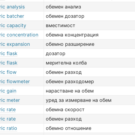
ic analysis
обемен анализ
ric batcher
обемен дозатор
ric capacity
вместимост
ric concentration
обемна концентрация
ric expansion
обемно разширение
ic flask
дозатор
ic flask
мерителна колба
ic flow
обемен разход
ric flowmeter
обемен разходомер
ic gain
нарастване на обем
ric meter
уред за измерване на обем
ic rate
обемна скорост
ic rate
обемен разход
ic ratio
обемно отношение