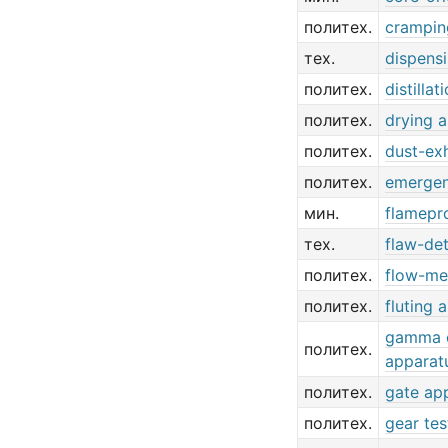
политех.
crampin
тех.
dispens
политех.
distilla
политех.
drying 
политех.
dust-ex
политех.
emergen
мин.
flamepr
тех.
flaw-de
политех.
flow-me
политех.
fluting 
gamma 
политех.
apparat
политех.
gate ap
политех.
gear tes