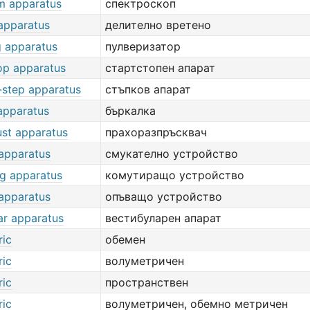
m apparatus
спектроскоп
 apparatus
делително вретено
g apparatus
пулверизатор
top apparatus
стартстопен апарат
-step apparatus
стъпков апарат
 apparatus
бъркалка
ust apparatus
прахоразпръсквач
 apparatus
смукателно устройство
ng apparatus
комутиращо устройство
 apparatus
опъващо устройство
ar apparatus
вестибуларен апарат
ric
обемен
ric
волуметричен
ric
пространствен
ric
волуметричен, обемно метричен