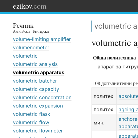
ezikov
.com
Речник
Английски - Български
volume-limiting amplifier
volumetric a
volumenometer
volumetric
Обща политехника
volumetric analysis
апарат за титру
volumetric apparatus
volumetric batcher
108 допълнителни ре
volumetric capacity
политех.
absolut
volumetric concentration
volumetric expansion
политех.
ageing 
volumetric flask
anchora
volumetric flow
мин.
apparat
volumetric flowmeter
apparat