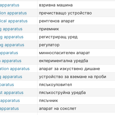
 apparatus
взривна машина
tion apparatus
пречистващо устройство
ical apparatus
рентгенов апарат
ng apparatus
приемник
ng apparatus
регистриращ уред
ng apparatus
регулатор
apparatus
минноспасителен апарат
h apparatus
екпериментална уредба
ation apparatus
апарат за изкуствено дишане
g apparatus
устройство за вземане на проби
paratus
пясъкоуловител
st apparatus
пясъкоструйна уредба
 apparatus
пясъчник
 apparatus
апарат на сокслет