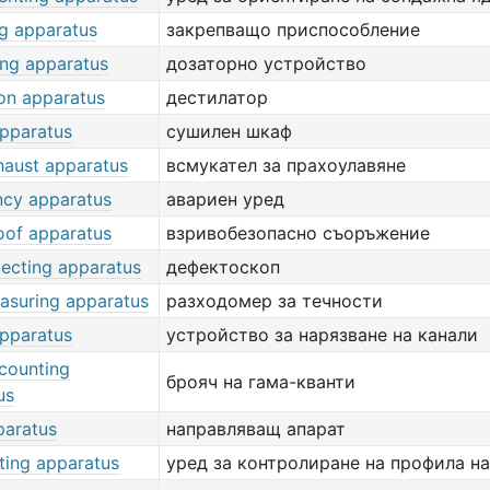
g apparatus
закрепващо приспособление
ing apparatus
дозаторно устройство
tion apparatus
дестилатор
apparatus
сушилен шкаф
haust apparatus
всмукател за прахоулавяне
cy apparatus
авариен уред
oof apparatus
взривобезопасно съоръжение
tecting apparatus
дефектоскоп
asuring apparatus
разходомер за течности
apparatus
устройство за нарязване на канали
counting
брояч на гама-кванти
us
paratus
направляващ апарат
ting apparatus
уред за контролиране на профила на