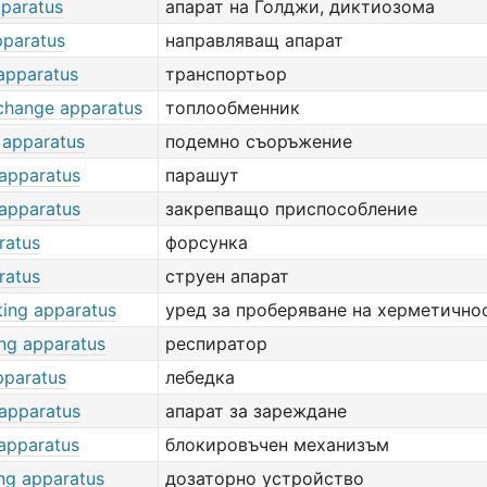
pparatus
апарат на Голджи, диктиозома
pparatus
направляващ апарат
 apparatus
транспортьор
change apparatus
топлообменник
 apparatus
подемно съоръжение
 apparatus
парашут
 apparatus
закрепващо приспособление
ratus
форсунка
ratus
струен апарат
ting apparatus
уред за проберяване на херметично
ing apparatus
респиратор
apparatus
лебедка
 apparatus
апарат за зареждане
 apparatus
блокировъчен механизъм
ng apparatus
дозаторно устройство