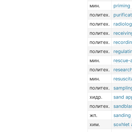
мин.
priming
политех.
purifica
политех.
radiolog
политех.
receivi
политех.
recordi
политех.
regulati
мин.
rescue-
политех.
researc
мин.
resuscit
политех.
samplin
хидр.
sand ap
политех.
sandbla
жп.
sanding
хим.
soxhlet