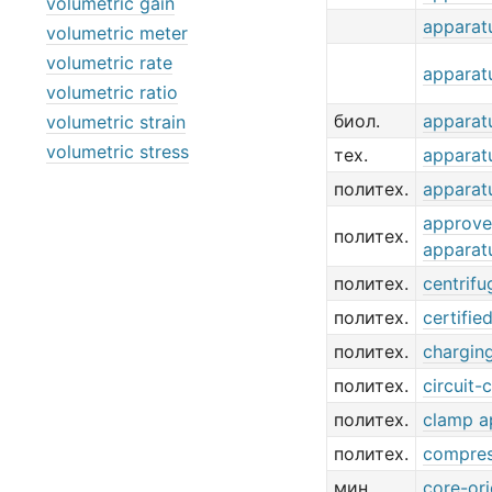
volumetric gain
apparat
volumetric meter
volumetric rate
apparat
volumetric ratio
биол.
apparat
volumetric strain
volumetric stress
тех.
apparat
политех.
apparat
approve
политех.
apparat
политех.
centrifu
политех.
certifie
политех.
chargin
политех.
circuit-
политех.
clamp a
политех.
compres
мин.
core-ori