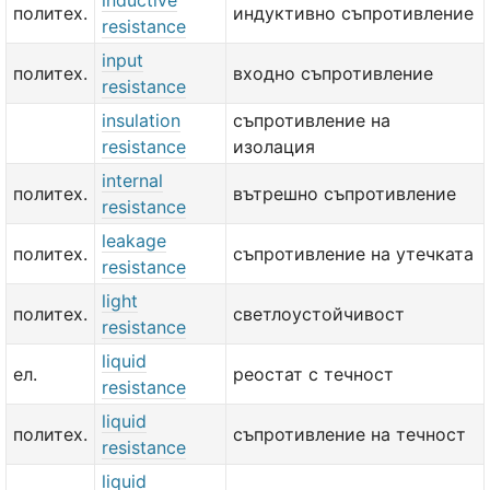
inductive
политех.
индуктивно съпротивление
resistance
input
политех.
входно съпротивление
resistance
insulation
съпротивление на
resistance
изолация
internal
политех.
вътрешно съпротивление
resistance
leakage
политех.
съпротивление на утечката
resistance
light
политех.
светлоустойчивост
resistance
liquid
ел.
реостат с течност
resistance
liquid
политех.
съпротивление на течност
resistance
liquid