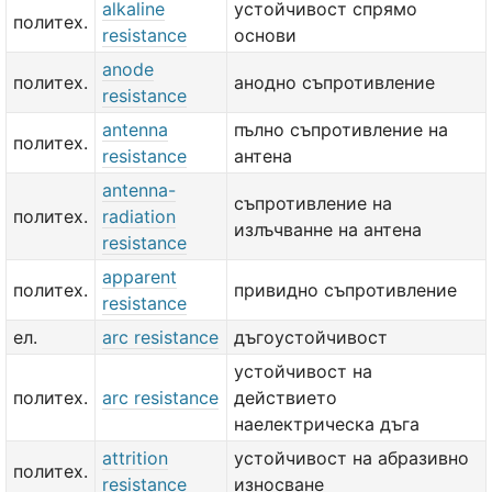
alkaline
устойчивост спрямо
политех.
resistance
основи
anode
политех.
анодно съпротивление
resistance
antenna
пълно съпротивление на
политех.
resistance
антена
antenna-
съпротивление на
политех.
radiation
излъчванне на антена
resistance
apparent
политех.
привидно съпротивление
resistance
ел.
arc resistance
дъгоустойчивост
устойчивост на
политех.
arc resistance
действието
наелектрическа дъга
attrition
устойчивост на абразивно
политех.
resistance
износване