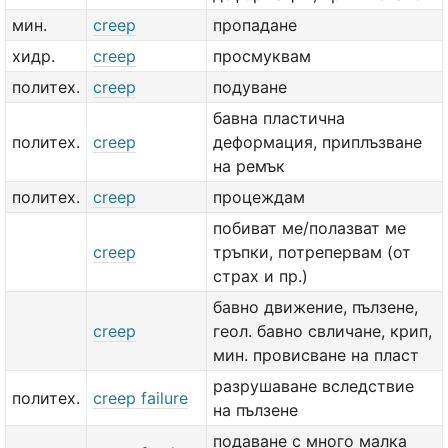
мин.
creep
пропадане
хидр.
creep
просмуквам
политех.
creep
подуване
бавна пластична
политех.
creep
деформация, приплъзване
на ремък
политех.
creep
процеждам
побиват ме/полазват ме
creep
тръпки, потрепервам (от
страх и пр.)
бавно движение, пълзене,
creep
геол. бавно свличане, крип,
мин. провисване на пласт
разрушаване вследствие
политех.
creep failure
на пълзене
подаване с много малка