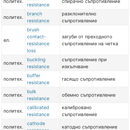
политех.
спирачно съпротивление
resistance
branch
разклонително
политех.
resistance
съпротивление
brush
contact-
загуби от преходното
ел.
resistance
съпротивление на четка
loss
buckling
съпротивление при
политех.
resistance
изкълчване
buffer
политех.
гасящо съпротивление
resistance
bulk
политех.
обемно съпротивление
resistance
calibrated
калибровано
политех.
resistance
съпротивление
cathode
политех.
катодно съпротивление