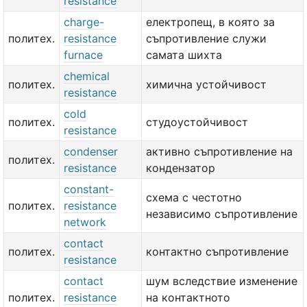
resistance
charge-
електропещ, в която за
политех.
resistance
съпротивление служи
furnace
самата шихта
chemical
политех.
химична устойчивост
resistance
cold
политех.
студоустойчивост
resistance
condenser
активно съпротивление на
политех.
resistance
кондензатор
constant-
схема с честотно
политех.
resistance
независимо съпротивление
network
contact
политех.
контактно съпротивление
resistance
contact
шум вследствие изменение
политех.
resistance
на контактното