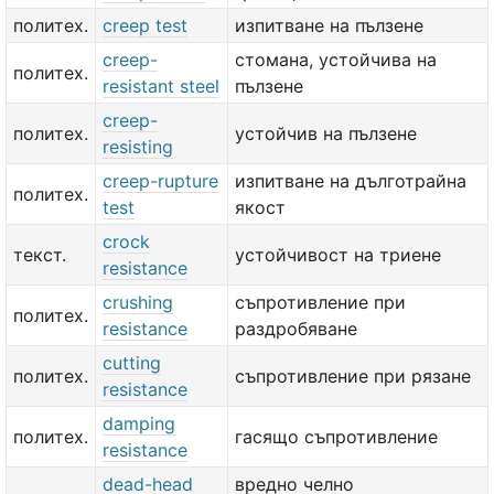
политех.
creep test
изпитване на пълзене
creep-
стомана, устойчива на
политех.
resistant steel
пълзене
creep-
политех.
устойчив на пълзене
resisting
creep-rupture
изпитване на дълготрайна
политех.
test
якост
crock
текст.
устойчивост на триене
resistance
crushing
съпротивление при
политех.
resistance
раздробяване
cutting
политех.
съпротивление при рязане
resistance
damping
политех.
гасящо съпротивление
resistance
dead-head
вредно челно