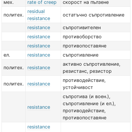
мех.
rate of creep
скорост на пълзене
residual
политех.
остатъчно съпротивление
resistance
resistance
съпротивителен
resistance
противоборство
resistance
противопоставяне
ел.
resistance
съпротивление
активно съпротивление,
политех.
resistance
резистанс, резистор
противодействие,
политех.
resistance
устойчивост
съпротива (и воен.),
съпротивление (и ел.),
resistance
противодействие,
противопоставяне
resistance