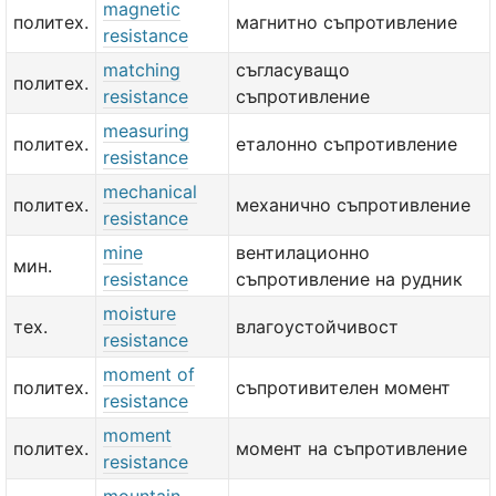
magnetic
политех.
магнитно съпротивление
resistance
matching
съгласуващо
политех.
resistance
съпротивление
measuring
политех.
еталонно съпротивление
resistance
mechanical
политех.
механично съпротивление
resistance
mine
вентилационно
мин.
resistance
съпротивление на рудник
moisture
тех.
влагоустойчивост
resistance
moment of
политех.
съпротивителен момент
resistance
moment
политех.
момент на съпротивление
resistance