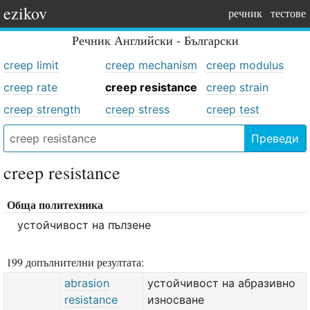
ezikov
речник
тестове
Речник
Английски - Български
creep limit
creep mechanism
creep modulus
creep rate
creep resistance
creep strain
creep strength
creep stress
creep test
Преведи
creep resistance
Обща политехника
устойчивост на пълзене
199 допълнителни резултата:
abrasion
устойчивост на абразивно
resistance
износване