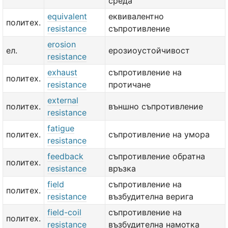
среда
equivalent
еквивалентно
политех.
resistance
съпротивление
erosion
ел.
ерозиоустойчивост
resistance
exhaust
съпротивление на
политех.
resistance
протичане
external
политех.
външно съпротивление
resistance
fatigue
политех.
съпротивление на умора
resistance
feedback
съпротивление обратна
политех.
resistance
връзка
field
съпротивление на
политех.
resistance
възбудителна верига
field-coil
съпротивление на
политех.
resistance
възбудителна намотка