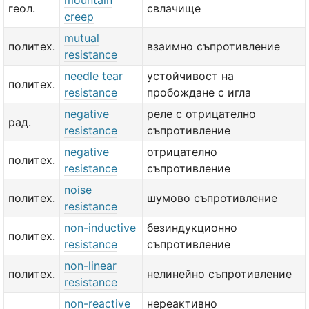
mountain
геол.
свлачище
creep
mutual
политех.
взаимно съпротивление
resistance
needle tear
устойчивост на
политех.
resistance
пробождане с игла
negative
реле с отрицателно
рад.
resistance
съпротивление
negative
отрицателно
политех.
resistance
съпротивление
noise
политех.
шумово съпротивление
resistance
non-inductive
безиндукционно
политех.
resistance
съпротивление
non-linear
политех.
нелинейно съпротивление
resistance
non-reactive
нереактивно