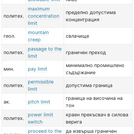
maximum
пределно допустима
политех.
concentration
концентрация
limit
mountain
геол.
свлачище
creep
passage to the
политех.
граничен преход
limit
минимално промишлено
мин.
pay limit
съдържание
permissible
политех.
допустима граница
limit
граница на височина на
ак.
pitch limit
тон
power limit
краен прекъсвач в силова
политех.
switch
верига
proceed to the
да извърша граничен