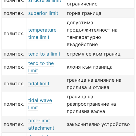
политех.
structural limit
ограничение
политех.
superior limit
горна граница
допустима
temperature-
продължителност на
политех.
time limit
температурно
въздействие
политех.
tend to a limit
стремя се към границ
tend to the
политех.
клоня към граница
limit
граница на влияние на
политех.
tidal limit
прилива и отлива
граница на
tidal wave
политех.
разпространение на
limit
приливна вълна
time-limit
политех.
закъснително устройство
attachment