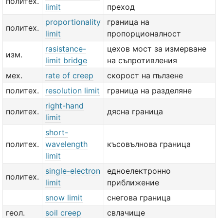
политех.
limit
преход
proportionality
граница на
политех.
limit
пропорционалност
rasistance-
цехов мост за измерване
изм.
limit bridge
на съпротивления
мех.
rate of creep
скорост на пълзене
политех.
resolution limit
граница на разделяне
right-hand
политех.
дясна граница
limit
short-
политех.
wavelength
късовълнова граница
limit
single-electron
едноелектронно
политех.
limit
приближение
snow limit
снегова граница
геол.
soil creep
свлачище