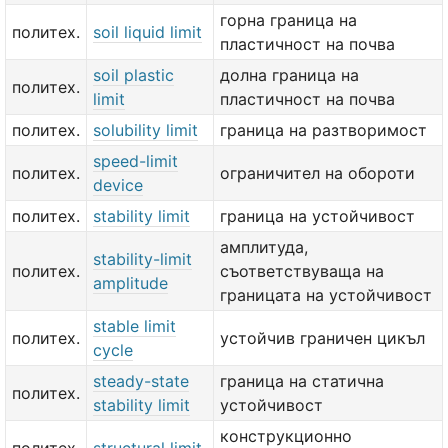
горна граница на
политех.
soil liquid limit
пластичност на почва
soil plastic
долна граница на
политех.
limit
пластичност на почва
политех.
solubility limit
граница на разтворимост
speed-limit
политех.
ограничител на обороти
device
политех.
stability limit
граница на устойчивост
амплитуда,
stability-limit
политех.
съответствуваща на
amplitude
границата на устойчивост
stable limit
политех.
устойчив граничен цикъл
cycle
steady-state
граница на статична
политех.
stability limit
устойчивост
конструкционно