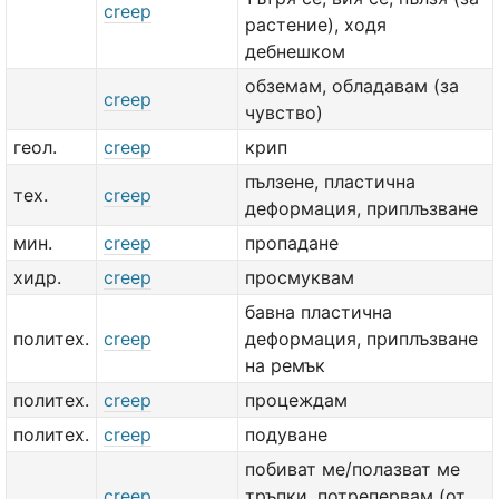
creep
растение), ходя
дебнешком
обземам, обладавам (за
creep
чувство)
геол.
creep
крип
пълзене, пластична
тех.
creep
деформация, приплъзване
мин.
creep
пропадане
хидр.
creep
просмуквам
бавна пластична
политех.
creep
деформация, приплъзване
на ремък
политех.
creep
процеждам
политех.
creep
подуване
побиват ме/полазват ме
creep
тръпки, потрепервам (от