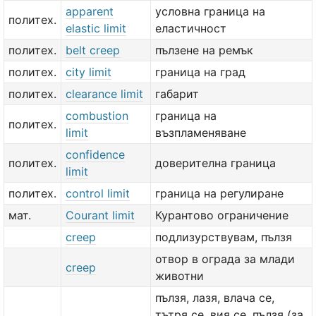
apparent
условна граница на
политех.
elastic limit
еластичност
политех.
belt creep
пълзене на ремък
политех.
city limit
граница на град
политех.
clearance limit
габарит
combustion
граница на
политех.
limit
възпламеняване
confidence
политех.
доверителна граница
limit
политех.
control limit
граница на регулиране
мат.
Courant limit
Курантово ограничение
creep
подлизурствувам, пълзя
отвор в ограда за млади
creep
животни
пълзя, лазя, влача се,
тътря се, вия се, пълзя (за