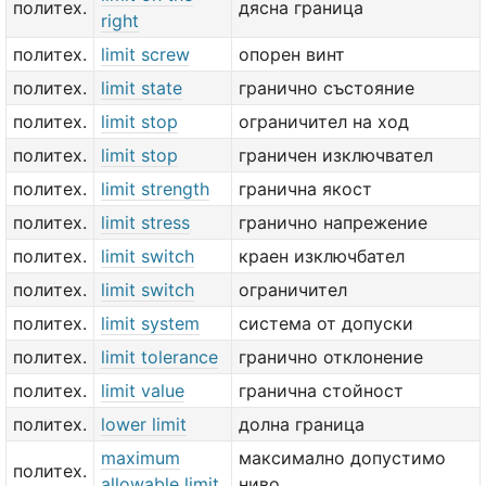
политех.
дясна граница
right
политех.
limit screw
опорен винт
политех.
limit state
гранично състояние
политех.
limit stop
ограничител на ход
политех.
limit stop
граничен изключвател
политех.
limit strength
гранична якост
политех.
limit stress
гранично напрежение
политех.
limit switch
краен изключбател
политех.
limit switch
ограничител
политех.
limit system
система от допуски
политех.
limit tolerance
гранично отклонение
политех.
limit value
гранична стойност
политех.
lower limit
долна граница
maximum
максимално допустимо
политех.
allowable limit
ниво