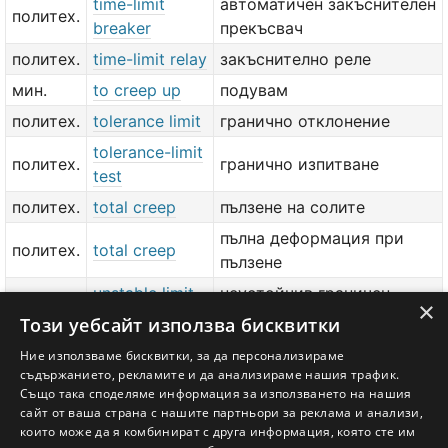
time-limit
автоматичен закъснителен
политех.
breaker
прекъсвач
политех.
time-limit relay
закъснително реле
мин.
to creep up
подувам
политех.
tolerance limit
гранично отклонение
tolerance-limit
политех.
гранично изпитване
test
политех.
total creep
пълзене на солите
пълна деформация при
политех.
total creep
пълзене
unstable limit
неустойчив граничен
политех.
×
cycle
цикъл
Този уебсайт използва бисквитки
политех.
upper limit
горна граница
Ние използваме бисквитки, за да персонализираме
съдържанието, рекламите и да анализираме нашия трафик.
yield limit
граница на провлачане
Също така споделяме информация за използването на нашия
сайт от ваша страна с нашите партньори за реклама и анализи,
добави значение или превод
тук
които може да я комбинират с друга информация, която сте им