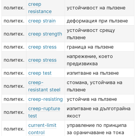
creep
политех.
устойчивост на пълзене
resistance
политех.
creep strain
деформация при пълзене
устойчивост срещу
политех.
creep strength
пълзене
политех.
creep stress
граница на пълзене
напрежение, което
политех.
creep stress
предизвиква
политех.
creep test
изпитване на пълзене
creep-
стомана, устойчива на
политех.
resistant steel
пълзене
политех.
creep-resisting
устойчив на пълзене
creep-rupture
изпитване на дълготрайна
политех.
test
якост
current-limit
управление по принципа
политех.
control
за ораничаване на тока