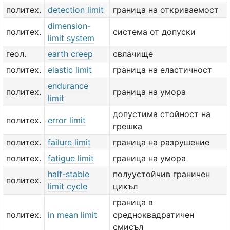
политех.
detection limit
граница на откриваемост
dimension-
политех.
система от допуски
limit system
геол.
earth creep
свлачище
политех.
elastic limit
граница на еластичност
endurance
политех.
граница на умора
limit
допустима стойност на
политех.
error limit
грешка
политех.
failure limit
граница на разрушение
политех.
fatigue limit
граница на умора
half-stable
полуустойчив граничен
политех.
limit cycle
цикъл
граница в
политех.
in mean limit
средноквадратичен
смисъл