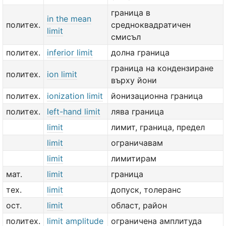
граница в
in the mean
политех.
средноквадратичен
limit
смисъл
политех.
inferior limit
долна граница
граница на кондензиране
политех.
ion limit
върху йони
политех.
ionization limit
йонизационна граница
политех.
left-hand limit
лява граница
limit
лимит, граница, предел
limit
ограничавам
limit
лимитирам
мат.
limit
граница
тех.
limit
допуск, толеранс
ост.
limit
област, район
политех.
limit amplitude
ограничена амплитуда