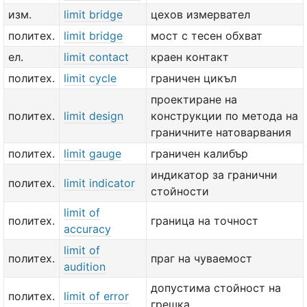
изм.
limit bridge
цехов измервател
политех.
limit bridge
мост с тесен обхват
ел.
limit contact
краен контакт
политех.
limit cycle
граничен цикъл
проектиране на
политех.
limit design
конструкции по метода на
граничните натоварвания
политех.
limit gauge
граничен калибър
индикатор за гранични
политех.
limit indicator
стойности
limit of
политех.
граница на точност
accuracy
limit of
политех.
праг на чуваемост
audition
допустима стойност на
политех.
limit of error
грешка