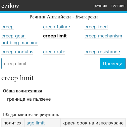
ezikov
речник
тестове
Речник
Английски - Български
creep
creep failure
creep feed
creep gear-
creep limit
creep mechanism
hobbing machine
creep modulus
creep rate
creep resistance
Преведи
creep limit
Обща политехника
граница на пълзене
135 допълнителни резултата:
политех.
age limit
краен срок на използуване