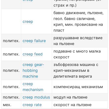
страх и пр.)
бавно движение, пълзене,
геол. бавно свличане,
creep
крип, мин. провисване на
пласт
разрушаване вследствие
политех.
creep failure
на пълзене
подаване с много малка
политех.
creep feed
скорост
creep gear-
зъбофрезова машина с
политех.
hobbing
крип-механизъм в
machine
делителната верига
creep
политех.
компенсиращ механизъм
mechanism
политех.
creep modulus
модул на пълзене
мех.
creep rate
скорост на пълзене