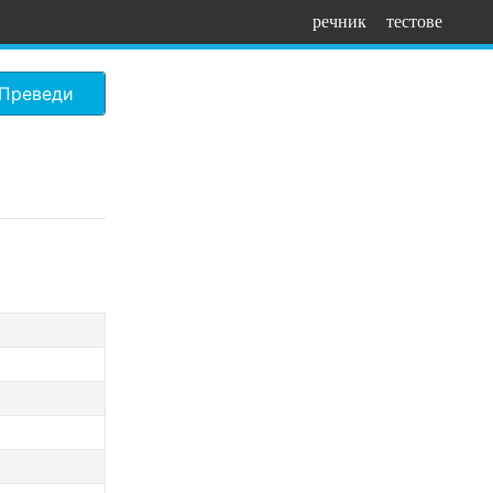
речник
тестове
Преведи