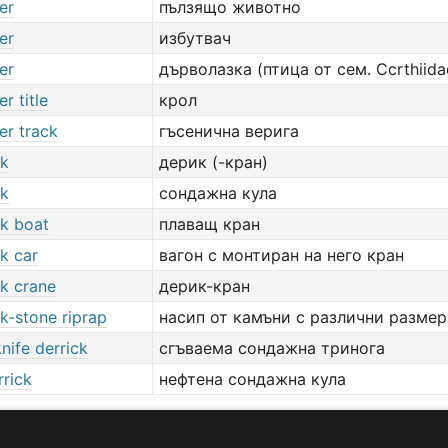
er
пълзящо животно
er
избутвач
er
дърволазка (птица от сем. Ccrthiida
r title
крол
er track
гъсенична верига
ck
дерик (-кран)
ck
сондажна кула
ck boat
плаващ кран
ck car
вагон с монтиран на него кран
ck crane
дерик-кран
ck-stone riprap
насип от камъни с различни разме
nife derrick
сгъваема сондажна тринога
rrick
нефтена сондажна кула
добави значение или превод
тук