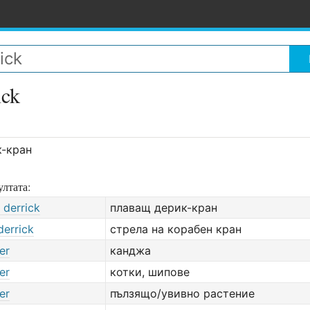
ick
к-кран
лтата:
 derrick
плаващ дерик-кран
derrick
стрела на корабен кран
er
канджа
er
котки, шипове
er
пълзящо/увивно растение