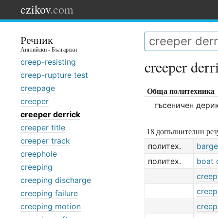
ezikov
.com
Речник
Английски - Български
creep-resisting
creeper derr
creep-rupture test
creepage
Обща политехника
creeper
гъсеничен дери
creeper derrick
creeper title
18 допълнителни резу
creeper track
политех.
barge
creephole
политех.
boat 
creeping
creep
creeping discharge
creep
creeping failure
creeping motion
creep