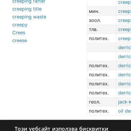
creeping rafter
creep
creeping title
мин.
creep
creeping waste
зоол.
creep
creepy
тлв.
creepe
Crees
политех.
creep
creese
derri
derri
политех.
derri
политех.
derri
политех.
derri
политех.
derri
геол.
jack-k
политех.
oil de
Този уебсайт използва бисквитки