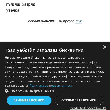
пълзящ разряд
утечка
добави значение или превод
тук
×
Този уебсайт използва бисквитки
Ние използваме бисквитки, за да персонализираме
съдържанието, рекламите и да анализираме нашия трафик.
Също така споделяме информация за използването на нашия
сайт от ваша страна с нашите партньори за реклама и анализи,
които може да я комбинират с друга информация, която сте им
предоставили или която са събрали от вашето използване на
техните услуги.
Политика за поверителност
ПОКАЖЕТЕ ПОДРОБНОСТИ
Английско - Български речник © Ezikov.com
Условия
Контакти
Панел
ПРИЕМЕТЕ ВСИЧКИ
ОТХВЪРЛЕТЕ ВСИЧКИ
POWERED BY COOKIESCRIPT