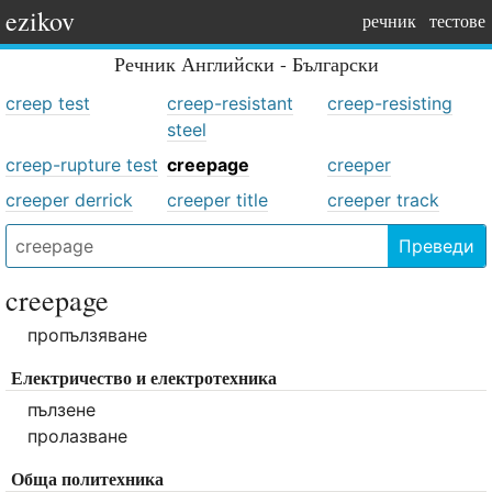
ezikov
речник
тестове
Речник
Английски - Български
creep test
creep-resistant
creep-resisting
steel
creep-rupture test
creepage
creeper
creeper derrick
creeper title
creeper track
Преведи
creepage
пропълзяване
Електричество и електротехника
пълзене
пролазване
Обща политехника