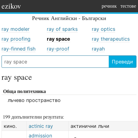
ezikov
речник
тестове
Речник
Английски - Български
ray modeler
ray of sparks
ray optics
ray proofing
ray space
ray therapeutics
ray-finned fish
ray-proof
rayah
Преведи
ray space
Обща политехника
лъчево пространство
199 допълнителни резултата:
кино.
actinic ray
актинични лъчи
admission