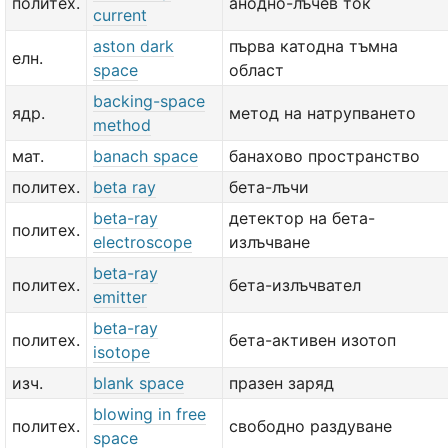
политех.
анодно-лъчев ток
current
aston dark
първа катодна тъмна
елн.
space
област
backing-space
ядр.
метод на натрупването
method
мат.
banach space
банахово пространство
политех.
beta ray
бета-лъчи
beta-ray
детектор на бета-
политех.
electroscope
излъчване
beta-ray
политех.
бета-излъчвател
emitter
beta-ray
политех.
бета-активен изотоп
isotope
изч.
blank space
празен заряд
blowing in free
политех.
свободно раздуване
space