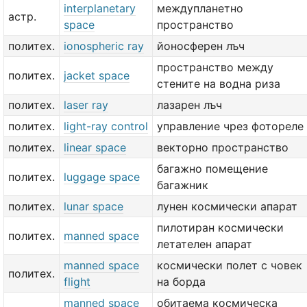
interplanetary
междупланетно
астр.
space
пространство
политех.
ionospheric ray
йоносферен лъч
пространство между
политех.
jacket space
стените на водна риза
политех.
laser ray
лазарен лъч
политех.
light-ray control
управление чрез фотореле
политех.
linear space
векторно пространство
багажно помещение
политех.
luggage space
багажник
политех.
lunar space
лунен космически апарат
пилотиран космически
политех.
manned space
летателен апарат
manned space
космически полет с човек
политех.
flight
на борда
manned space
обитаема космическа