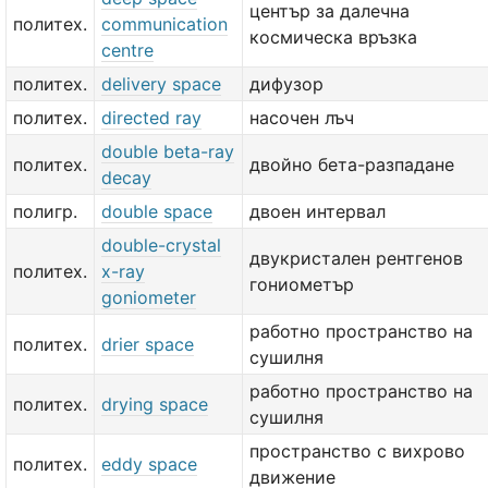
център за далечна
политех.
communication
космическа връзка
centre
политех.
delivery space
дифузор
политех.
directed ray
насочен лъч
double beta-ray
политех.
двойно бета-разпадане
decay
полигр.
double space
двоен интервал
double-crystal
двукристален рентгенов
политех.
x-ray
гониометър
goniometer
работно пространство на
политех.
drier space
сушилня
работно пространство на
политех.
drying space
сушилня
пространство с вихрово
политех.
eddy space
движение