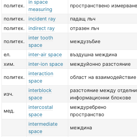
in space
политех.
пространствено измерван
measuring
политех.
incident ray
падащ лъч
политех.
indirect ray
отразен лъч
inter tooth
политех.
междузъбие
space
ел.
inter-air space
въздушна междина
хим.
inter-ion space
междуйонно разстояние
interaction
политех.
област на взаимодействие
space
interblock
разстояние между отделни
изч.
space
информационни блокове
intercostal
междуребрено
мед.
space
пространство
intermediate
междина
space