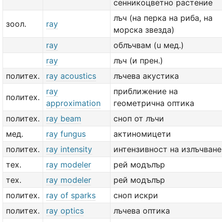
сенникоцветно растение
лъч (на перка на риба, на
зоол.
ray
морска звезда)
ray
облъчвам (u мед.)
ray
лъч (и прен.)
политех.
ray acoustics
лъчева акустика
ray
приближение на
политех.
approximation
геометрична оптика
политех.
ray beam
сноп от лъчи
мед.
ray fungus
актиномицети
политех.
ray intensity
интензивност на излъчване
тех.
ray modeler
рей модълър
тех.
ray modeler
рей модълър
политех.
ray of sparks
сноп искри
политех.
ray optics
лъчева оптика