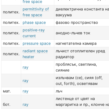
free space
permittivity of
диелектрична константа н
политех.
free space
вакуума
политех.
phase space
фазово пространство
positive-ray
политех.
анодно-лъчев ток
current
политех.
pressure space
нагнетателна камера
radiant space
лъчист отоплителен уред
политех.
heater
радиатор
проблясък, светлина,
ray
сияние
излъчвам (се), сияя (off,
ray
out, forth), осветявам
мат.
ray
лъч
листенце от цвят на
бот.
ray
маргаритка и пр., клонче н