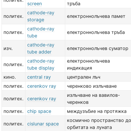
политех.
screen
тръба
cathode-ray
политех.
електроннолъчева памет
storage
cathode-ray
политех.
електроннолъчева тръба
tube
cathode-ray
изч.
електроннолъчев суматор
tube adder
cathode-ray
електроннолъчева
политех.
tube display
индикация
кино.
central ray
централен лъч
политех.
cerenkov ray
черенково излъчване
излъчване на вавилов-
политех.
cerenkov ray
черенков
политех.
chip space
междузъбие на протяжка
космично пространство д
политех.
cislunar space
орбитата на луната