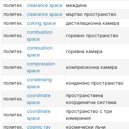
политех.
clearance space
междина
политех.
clearance space
мъртво пространство
политех.
coking space
дестилационна камера
combustion
политех.
горивно пространство
space
combustion
политех.
горивна камера
space
compression
политех.
компресионна камера
space
condensing
политех.
кондензно пространство
space
coordinate
пространствена
политех.
space
координатна система
coordinate
пространство с три
политех.
space
измерения
политех.
cosmic ray
космически лъчи