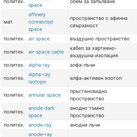
политех.
обем за запълване
space
affinely
пространство с афинна
мат.
connected
свързаност
space
политех.
air space
въздушно пространство
кабел за хартиено-
политех.
air-space cable
въздушна изолация
политех.
alpha ray
алфа-лъчи
alpha-ray
политех.
алфа-активен изотоп
isotope
пръстеновидно
политех.
annular space
пространство
anode dark
анодно тъмно
политех.
space
пространство
политех.
anode ray
анодни лъчи
anode-ray