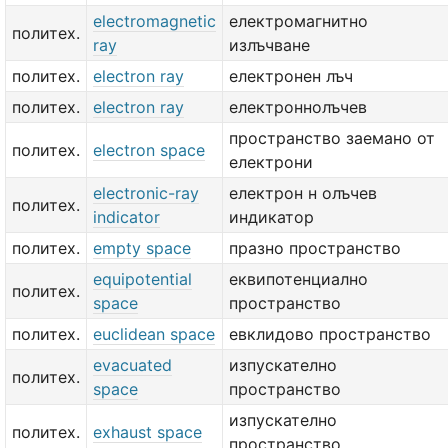
electromagnetic
електромагнитно
политех.
ray
излъчване
политех.
electron ray
електронен лъч
политех.
electron ray
електроннолъчев
пространство заемано от
политех.
electron space
електрони
electronic-ray
електрон н олъчев
политех.
indicator
индикатор
политех.
empty space
празно пространство
equipotential
еквипотенциално
политех.
space
пространство
политех.
euclidean space
евклидово пространство
evacuated
изпускателно
политех.
space
пространство
изпускателно
политех.
exhaust space
пространство