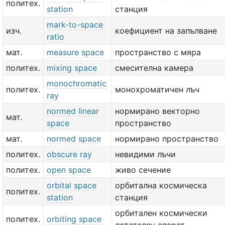
политех.
station
станция
mark-to-space
изч.
коефициент на запълване
ratio
мат.
measure space
пространство с мяра
политех.
mixing space
смесителна камера
monochromatic
политех.
монохроматичен лъч
ray
normed linear
нормирано векторно
мат.
space
пространство
мат.
normed space
нормирано пространство
политех.
obscure ray
невидими лъчи
политех.
open space
живо сечение
orbital space
орбитална космическа
политех.
station
станция
орбитален космически
политех.
orbiting space