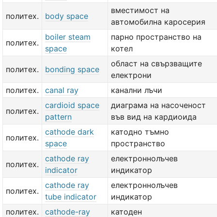
вместимост на
политех.
body space
автомобилна каросерия
boiler steam
парно пространство на
политех.
space
котел
област на свързващите
политех.
bonding space
електрони
политех.
canal ray
канални лъчи
cardioid space
диаграма на насоченост
политех.
pattern
във вид на кардиоида
cathode dark
катодно тъмно
политех.
space
пространство
cathode ray
електроннолъчев
политех.
indicator
индикатор
cathode ray
електроннолъчев
политех.
tube indicator
индикатор
политех.
cathode-ray
катоден