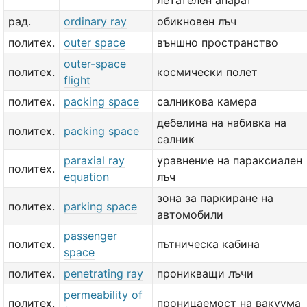
летателен апарат
рад.
ordinary ray
обикновен лъч
политех.
outer space
външно пространство
outer-space
политех.
космически полет
flight
политех.
packing space
салникова камера
дебелина на набивка на
политех.
packing space
салник
paraxial ray
уравнение на параксиален
политех.
equation
лъч
зона за паркиране на
политех.
parking space
автомобили
passenger
политех.
пътническа кабина
space
политех.
penetrating ray
проникващи лъчи
permeability of
политех.
проницаемост на вакуума