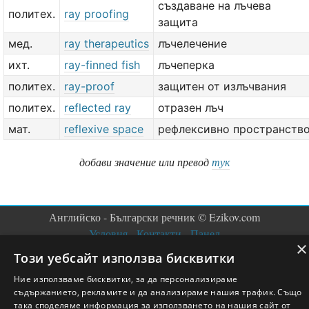
създаване на лъчева
политех.
ray proofing
защита
мед.
ray therapeutics
лъчелечение
ихт.
ray-finned fish
лъчеперка
политех.
ray-proof
защитен от излъчвания
политех.
reflected ray
отразен лъч
мат.
reflexive space
рефлексивно пространств
добави значение или превод
тук
Английско - Български речник © Ezikov.com
Условия
Контакти
Панел
×
Този уебсайт използва бисквитки
Ние използваме бисквитки, за да персонализираме
съдържанието, рекламите и да анализираме нашия трафик. Също
така споделяме информация за използването на нашия сайт от