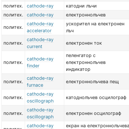
политех.
cathode-ray
катодни лъчи
политех.
cathode-ray
електроннолъчев
cathode-ray
ускорител на електронен
политех.
accelerator
лъч
cathode-ray
политех.
електронен ток
current
пеленгатор с
cathode-ray
политех.
електроннолъчев
finder
индикатор
cathode-ray
политех.
електроннолъчева пещ
furnace
cathode-ray
политех.
катоднолъчев осцилограф
oscillograph
cathode-ray
политех.
електронен осцилограф
oscillograph
cathode-ray
екран на електроннолъчев