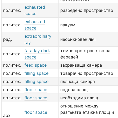
exhausted
политех.
разредено пространство
space
exhausted
политех.
вакуум
space
extraordinary
рад.
необикновен лъч
ray
faraday dark
тъмно пространство на
политех.
space
фарадей
политех.
feed space
захранваща камера
политех.
filling space
товарачно пространство
политех.
filling space
пълнеща камера
политех.
floor space
подова площ
политех.
floor space
необходима площ
отношение между
floor space
разгъната етажна площ и
арх.