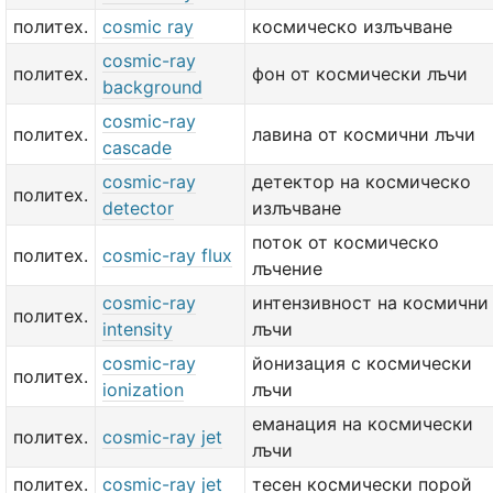
политех.
cosmic ray
космическо излъчване
cosmic-ray
политех.
фон от космически лъчи
background
cosmic-ray
политех.
лавина от космични лъчи
cascade
cosmic-ray
детектор на космическо
политех.
detector
излъчване
поток от космическо
политех.
cosmic-ray flux
лъчение
cosmic-ray
интензивност на космични
политех.
intensity
лъчи
cosmic-ray
йонизация с космически
политех.
ionization
лъчи
еманация на космически
политех.
cosmic-ray jet
лъчи
политех.
cosmic-ray jet
тесен космически порой