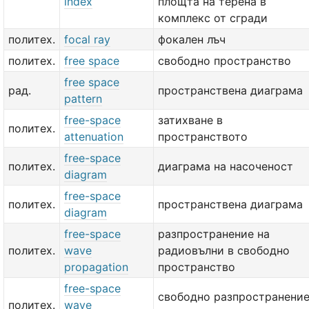
index
площта на терена в
комплекс от сгради
политех.
focal ray
фокален лъч
политех.
free space
свободно пространство
free space
рад.
пространствена диаграма
pattern
free-space
затихване в
политех.
attenuation
пространството
free-space
политех.
диаграма на насоченост
diagram
free-space
политех.
пространствена диаграма
diagram
free-space
разпространение на
политех.
wave
радиовълни в свободно
propagation
пространство
free-space
свободно разпространени
политех.
wave