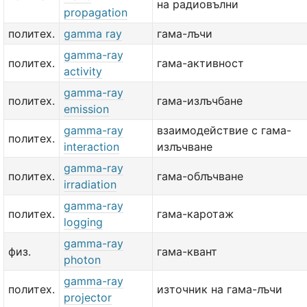
на радиовълни
propagation
политех.
gamma ray
гама-лъчи
gamma-ray
политех.
гама-активност
activity
gamma-ray
политех.
гама-излъчбане
emission
gamma-ray
взаимодействие с гама-
политех.
interaction
излъчване
gamma-ray
политех.
гама-облъчване
irradiation
gamma-ray
политех.
гама-каротаж
logging
gamma-ray
физ.
гама-квант
photon
gamma-ray
политех.
източник на гама-лъчи
projector