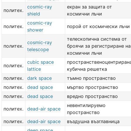
cosmic-ray
екран за защита от
политех.
shield
космични лъчи
cosmic-ray
политех.
порой от космически лъчи
shower
телескопична система от
cosmic-ray
политех.
броячи за регистриране на
telescope
космични лъчи
cubic space
пространственоцентриран
политех.
lattice
кубична решетка
политех.
dark space
тъмно пространство
политех.
dead space
мъртво пространство
политех.
dead space
вредно пространство
невентилируемо
политех.
dead-air space
пространство
политех.
dead-air space
въздушна възглавница
deep space